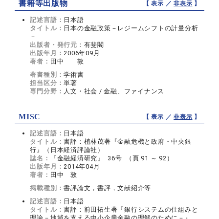
書籍等出版物
【 表示 ／
非表示
】
記述言語：
日本語
タイトル：
日本の金融政策－レジームシフトの計量分析
－
出版者・発行元：
有斐閣
出版年月：
2006年09月
著者：
田中 敦
著書種別：
学術書
担当区分：
単著
専門分野：
人文・社会 / 金融、ファイナンス
MISC
【 表示 ／
非表示
】
記述言語：
日本語
タイトル：
書評：植林茂著『金融危機と政府・中央銀
行』（日本経済評論社）
誌名：
『金融経済研究』 36号 （頁 91 ～ 92）
出版年月：
2014年04月
著者：
田中 敦
掲載種別：
書評論文，書評，文献紹介等
記述言語：
日本語
タイトル：
書評：前田拓生著『銀行システムの仕組みと
理論－地域を支える中小企業金融の理解のために－』