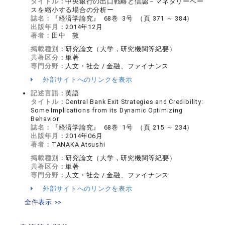
タイトル：
中央銀行の出口戦略と信認－マネタリーベー
スを縮小する場合の分析ー
誌名：
『経済学論究』 68巻 3号 （頁 371 ～ 384）
出版年月：
2014年12月
著者：
田中 敦
掲載種別：
研究論文（大学，研究機関等紀要）
共著区分：
単著
専門分野：
人文・社会 / 金融、ファイナンス
外部サイトへのリンクを表示
記述言語：
英語
タイトル：
Central Bank Exit Strategies and Credibility:
Some Implications from its Dynamic Optimizing
Behavior
誌名：
『経済学論究』 68巻 1号 （頁 215 ～ 234）
出版年月：
2014年06月
著者：
TANAKA Atsushi
掲載種別：
研究論文（大学，研究機関等紀要）
共著区分：
単著
専門分野：
人文・社会 / 金融、ファイナンス
外部サイトへのリンクを表示
全件表示 >>