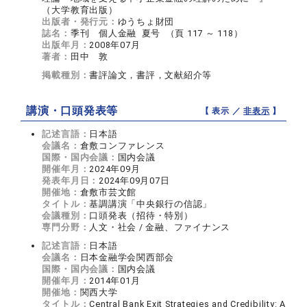
（大学教育出版）
出版者・発行元：
ゆうちょ財団
誌名：
季刊 個人金融 夏号 （頁 117 ～ 118）
出版年月：
2008年07月
著者：
田中 敦
掲載種別：
書評論文，書評，文献紹介等
講演・口頭発表等
【 表示 ／
非表示
】
記述言語：
日本語
会議名：
倉敷コンファレンス
国際・国内会議：
国内会議
開催年月：
2024年09月
発表年月日：
2024年09月07日
開催地：
倉敷市芸文館
タイトル：
基調講演「中央銀行の信認」
会議種別：
口頭発表（招待・特別）
専門分野：
人文・社会 / 金融、ファイナンス
記述言語：
日本語
会議名：
日本金融学会関西部会
国際・国内会議：
国内会議
開催年月：
2014年01月
開催地：
関西大学
タイトル：
Central Bank Exit Strategies and Credibility: A