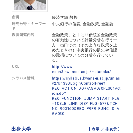
所属
経済学部 教授
研究分野・キーワー
中央銀行の信認, 金融政策, 金融論
ド
教育研究内容
金融政策、とくに非伝統的金融政策
の有効性について計量分析を行う一
方、出口での（そのような政策を止
めたときの）中央銀行の損失や信認
の毀損についての分析を行ってい
る。
URL
http://www-
econ3.kwansei.ac.jp/~atanaka/
シラバス情報
https://syllabus.kwansei.ac.jp/unias
v2/UnSSOLoginControlFree?
REQ_ACTION_DO=/AGA030PLS01Act
ion.do?
REQ_FUNCTION_JUMP_START_FLG
=1&SLB_LINK_DISP_FLG=677&TCH_
NO=900160&REQ_PRFR_FUNC_ID=A
GA030
出身大学
【 表示 ／
非表示
】