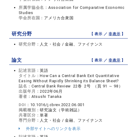
所属学協会名：
Association for Comparative Economic
Studies
学会所在国：
アメリカ合衆国
研究分野
【 表示 ／
非表示
】
研究分野：
人文・社会 / 金融、ファイナンス
論文
【 表示 ／
非表示
】
記述言語：
英語
タイトル：
How Can a Central Bank Exit Quantitative
Easing Without Rapidly Shrinking its Balance Sheet?
誌名：
Central Bank Review 22巻 2号 （頁 91 ～ 98）
出版年月：
2022年06月
著者：
Atsushi Tanaka
DOI：
10.1016/j.cbrev.2022.06.001
掲載種別：
研究論文（学術雑誌）
共著区分：
単著
専門分野：
人文・社会 / 金融、ファイナンス
外部サイトへのリンクを表示
記述言語：
英語