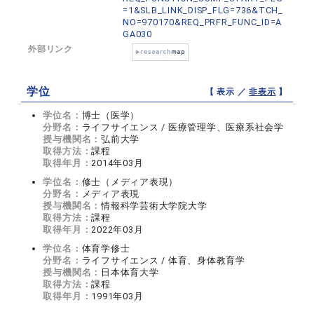
=1&SLB_LINK_DISP_FLG=736&TCH_
NO=970170&REQ_PRFR_FUNC_ID=A
GA030
外部リンク
学位
【 表示 ／
非表示
】
学位名：
博士（医学）
分野名：
ライフサイエンス / 医療管理学、医療系社会学
授与機関名：
弘前大学
取得方法：
課程
取得年月：
2014年03月
学位名：
修士（メディア表現）
分野名：
メディア表現
授与機関名：
情報科学芸術大学院大学
取得方法：
課程
取得年月：
2022年03月
学位名：
体育学修士
分野名：
ライフサイエンス / 体育、身体教育学
授与機関名：
日本体育大学
取得方法：
課程
取得年月：
1991年03月