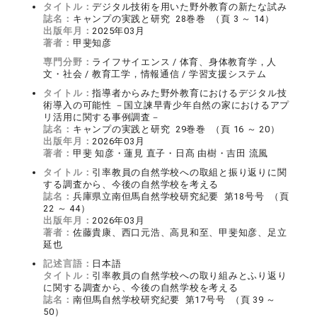
タイトル：
デジタル技術を用いた野外教育の新たな試み
誌名：
キャンプの実践と研究 28巻巻 （頁 3 ～ 14）
出版年月：
2025年03月
著者：
甲斐知彦
専門分野：
ライフサイエンス / 体育、身体教育学，人
文・社会 / 教育工学，情報通信 / 学習支援システム
タイトル：
指導者からみた野外教育におけるデジタル技
術導入の可能性 －国立諫早青少年自然の家におけるアプ
リ活用に関する事例調査－
誌名：
キャンプの実践と研究 29巻巻 （頁 16 ～ 20）
出版年月：
2026年03月
著者：
甲斐 知彦・蓮見 直子・日髙 由樹・吉田 流風
タイトル：
引率教員の自然学校への取組と振り返りに関
する調査から、今後の自然学校を考える
誌名：
兵庫県立南但馬自然学校研究紀要 第18号号 （頁
22 ～ 44）
出版年月：
2026年03月
著者：
佐藤貴康、西口元浩、高見和至、甲斐知彦、足立
延也
記述言語：
日本語
タイトル：
引率教員の自然学校への取り組みとふり返り
に関する調査から、今後の自然学校を考える
誌名：
南但馬自然学校研究紀要 第17号号 （頁 39 ～
50）