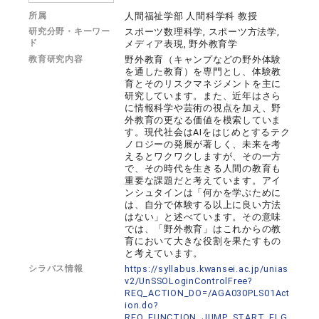
所属
人間福祉学部 人間科学科 教授
研究分野・キーワー
スポーツ数理科学, スポーツ方法学,
ド
メディア表現, 野外教育学
教育研究内容
野外教育（キャンプなどの野外体験
を通した教育）を専門とし、体験教
育とそのリスクマネジメントを主に
研究しています。また、近年はさら
に情報科学や芸術の視点を加え、野
外教育の更なる価値を模索していま
す。現代社会はAIをはじめとするテク
ノロジーの発展が著しく、未来を考
えるとワクワクしますが、その一方
で、その時代を生きる人間の教育も
重要な課題だと考えています。アイ
ンシュタインは「何かを学ぶために
は、自分で体験する以上に良い方法
はない」と述べています。その意味
では、「野外教育」はこれからの教
育において大きな役割を果たすもの
と考えています。
シラバス情報
https://syllabus.kwansei.ac.jp/unias
v2/UnSSOLoginControlFree?
REQ_ACTION_DO=/AGA030PLS01Act
ion.do?
REQ_FUNCTION_JUMP_START_FLG