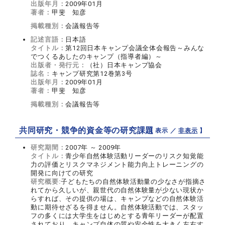
出版年月：
2009年01月
著者：
甲斐 知彦
掲載種別：
会議報告等
記述言語：
日本語
タイトル：
第12回日本キャンプ会議全体会報告～みんな
でつくるあしたのキャンプ（指導者編）～
出版者・発行元：
（社）日本キャンプ協会
誌名：
キャンプ研究第12巻第3号
出版年月：
2009年01月
著者：
甲斐 知彦
掲載種別：
会議報告等
共同研究・競争的資金等の研究課題
【 表示 ／
非表示
】
研究期間：
2007年 ～ 2009年
タイトル：
青少年自然体験活動リーダーのリスク知覚能
力の評価とリスクマネジメント能力向上トレーニングの
開発に向けての研究
研究概要:
子どもたちの自然体験活動量の少なさが指摘さ
れてから久しいが、親世代の自然体験量が少ない現状か
らすれば、その提供の場は、キャンプなどの自然体験活
動に期待せざるを得ません。自然体験活動では、スタッ
フの多くには大学生をはじめとする青年リーダーが配置
されており、キャンプ自体の質や安全性を大きく左右す