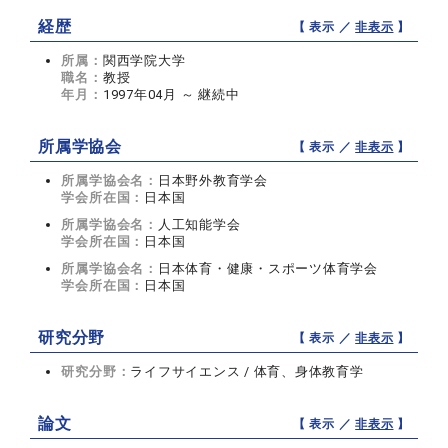
経歴
【 表示 ／
非表示
】
所属：
関西学院大学
職名：
教授
年月：
1997年04月 ～ 継続中
所属学協会
【 表示 ／
非表示
】
所属学協会名：
日本野外教育学会
学会所在国：
日本国
所属学協会名：
人工知能学会
学会所在国：
日本国
所属学協会名：
日本体育・健康・スポーツ体育学会
学会所在国：
日本国
研究分野
【 表示 ／
非表示
】
研究分野：
ライフサイエンス / 体育、身体教育学
論文
【 表示 ／
非表示
】