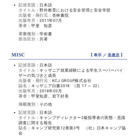
記述言語：
日本語
タイトル：
野外教育における安全管理と安全学習
出版者・発行元：
杏林書院
出版年月：
2011年07月
著者：
甲斐 知彦
著書種別：
学術書
担当区分：
共著
MISC
【 表示 ／
非表示
】
記述言語：
日本語
タイトル：
キッザニア就業経験による学生スーパーバイ
ザーの気づきと成長
出版者・発行元：
KCJ GROUP株式会社
誌名：
キッザニア白書2018 （頁 17 ～ 22）
出版年月：
2018年03月
著者：
甲斐知彦、岩下好美
掲載種別：
その他
記述言語：
日本語
タイトル：
キャンプディレクター2級指導者の実態・意識
調査に関する報告
誌名：
キャンプ研究第12巻第3号 （社）日本キャンプ協
会