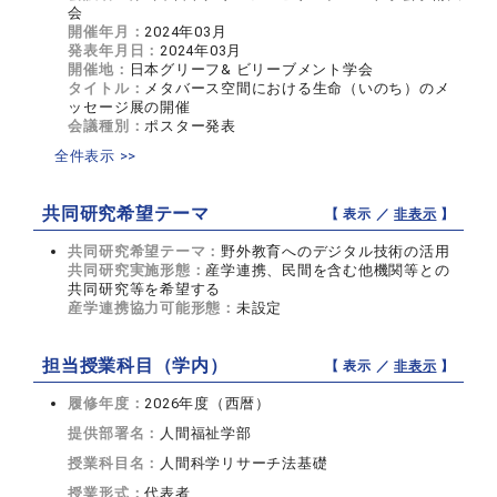
会
開催年月：
2024年03月
発表年月日：
2024年03月
開催地：
日本グリーフ& ビリーブメント学会
タイトル：
メタバース空間における生命（いのち）のメ
ッセージ展の開催
会議種別：
ポスター発表
全件表示 >>
共同研究希望テーマ
【 表示 ／
非表示
】
共同研究希望テーマ：
野外教育へのデジタル技術の活用
共同研究実施形態：
産学連携、民間を含む他機関等との
共同研究等を希望する
産学連携協力可能形態：
未設定
担当授業科目（学内）
【 表示 ／
非表示
】
履修年度：
2026年度（西暦）
提供部署名：
人間福祉学部
授業科目名：
人間科学リサーチ法基礎
授業形式：
代表者