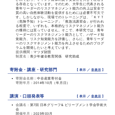
る存在となっています。そのため、大学生に代表される
青年リーダーのリスクマネジメント能力の向上は安全で
質の高い自然体験活動を提供するためには必要不可欠で
す。しかしながら、現場でのトレーニングは、「ＫＹＴ
（危険予知）トレーニング」「救急法講習会」が行われ
る程度で、いずれも、本格的なリスクマネジメント能力
の獲得には至っていません。そこで、本研究では、青年
リーダーのリスクマネジメント能力として、ハザード知
覚能力、リスク知覚能力を評価し、さらに、青年リーダ
ーのリスクマネジメント能力を向上させるためのプログ
ラムを開発したいと考えています。
提供機関：
マツダ財団
制度名：
青少年健全教育関係 研究助成
寄附金・講座・研究部門
【 表示 ／
非表示
】
寄附金名称：
中谷産業寄付金
寄附年月：
2014年10月（年月日）
講演・口頭発表等
【 表示 ／
非表示
】
会議名：
第7回 日本グリーフ& ビリーブメント学会学術大
会
開催年月：
2025年03月