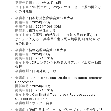
発表年月日：
2025年03月15日
タイトル：
VR版生命（いのち）のメッセージ展の開催と
その可能性
会議名：
日本野外教育学会第27回大会
開催年月：
2024年06月
発表年月日：
2024年06月30日
開催地：
東京女子体育大学
タイトル：
兵庫県の自然学校、「４泊５日は必要なの
か？」に答える.－兵庫県立南但馬自然学校”研究紀要”か
らの回答－
会議名：
情報処理学会第86回大会
開催年月：
2024年03月
発表年月日：
2024年03月
タイトル：
XRコンテンツ体験者のリアルタイム立体動線
分析
会議種別：
口頭発表（一般）
会議名：
10th International Outdoor Education Research
Conference
開催年月：
2024年03月
発表年月日：
2024年03月
タイトル：
Can Digital Technology Replace Leaders in
Outdoor education ?
会議種別：
ポスター発表
会議名：
第6回 日本グリーフ& ビリーブメント学会学術大