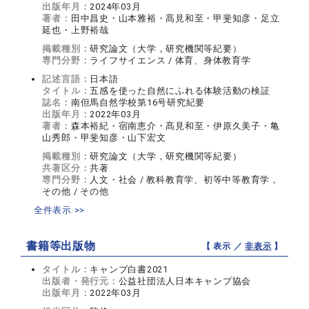
出版年月：
2024年03月
著者：
田中昌史・山本雅裕・髙見和至・甲斐知彦・足立
延也・上野裕哉
掲載種別：
研究論文（大学，研究機関等紀要）
専門分野：
ライフサイエンス / 体育、身体教育学
記述言語：
日本語
タイトル：
五感を使った自然にふれる体験活動の検証
誌名：
南但馬自然学校第16号研究紀要
出版年月：
2022年03月
著者：
森本裕紀・宿南恵介・髙見和至・伊原久美子・亀
山秀郎・甲斐知彦・山下宏文
掲載種別：
研究論文（大学，研究機関等紀要）
共著区分：
共著
専門分野：
人文・社会 / 教科教育学、初等中等教育学，
その他 / その他
全件表示 >>
書籍等出版物
【 表示 ／
非表示
】
タイトル：
キャンプ白書2021
出版者・発行元：
公益社団法人日本キャンプ協会
出版年月：
2022年03月