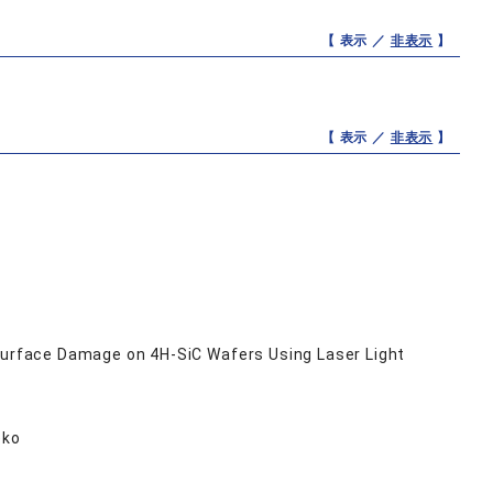
【 表示 ／
非表示
】
【 表示 ／
非表示
】
-Surface Damage on 4H-SiC Wafers Using Laser Light
eko