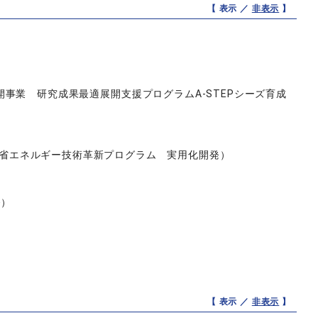
【 表示 ／
非表示
】
事業 研究成果最適展開支援プログラムA-STEPシーズ育成
（戦略的省エネルギー技術革新プログラム 実用化開発）
発）
【 表示 ／
非表示
】