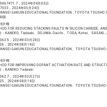
80067471.7，2024年04月03日
77033，2024年05月24日
ANSEI GAKUIN EDUCATIONAL FOUNDATION , TOYOTA TSUSHO
和国
特許権
OD FOR REDUCING STACKING FAULTS IN SILICON CARBIDE, A
者：
KANEKO, Tadaaki、DOJIMA, Daichi、TODA, Kohei、SASAKI, 
8363.5，2024年03月28日
026，2024年08月14日
ANSEI GAKUIN EDUCATIONAL FOUNDATION、TOYOTA TSUSHO
特許権
HOD FOR IMPROVIING DOPANT ACTIVATION RATE AND STRUCT
者：
KANEKO Tadaaki
8362.7，2024年03月27日
025，2024年08月14日
ANSEI GAKUIN EDUCATIONAL FOUNDATION、TOYOTA TSUSHO