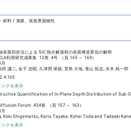
・材料 / 薄膜、表面界面物性
線表面回折法による SiC 熱分解過程の表面構造変化の解明
SACLA利用研究成果集 12巻 4号 （頁 165 ～ 169）
8月
和田 謙二, 金子 忠昭, 久津間 保徳, 堂島 大地, 青山 拓志, 水木 純一郎
2.4.165
リンクを表示
ructive Quantification of In-Plane Depth Distribution of Sub
Diffusion Forum 434巻 （頁 157 ～ 163）
8月
a, Koki Shigematsu, Kaito Tayake, Kohei Toda and Tadaaki Kan
リンクを表示