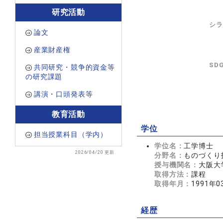
研究活動
シラ
論文
産業財産権
SD
共同研究・競争的資金等
の研究課題
講演・口頭発表等
教育活動
学位
担当授業科目（学内）
学位名：
工学博士
2026/04/20 更新
分野名：
ものづくり
授与機関名：
大阪大
取得方法：
課程
取得年月：
1991年0
経歴