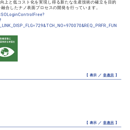
の向上と低コスト化を実現し得る新たな生産技術の確立を目的
ングを融合したナノ表面プロセスの開発を行っています。
nSSOLoginControlFree?
?
_LINK_DISP_FLG=729&TCH_NO=970070&REQ_PRFR_FUN
【 表示 ／
非表示
】
【 表示 ／
非表示
】