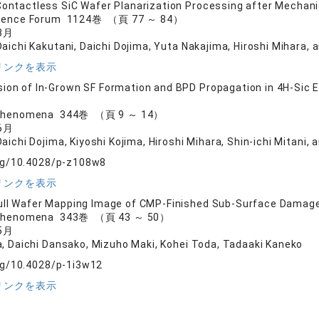
Contactless SiC Wafer Planarization Processing after Mechan
Science Forum 1124巻 （頁 77 ～ 84）
8月
Daichi Kakutani, Daichi Dojima, Yuta Nakajima, Hiroshi Mihara,
リンクを表示
ion of In-Grown SF Formation and BPD Propagation in 4H-Sic 
e Phenomena 344巻 （頁 9 ～ 14）
6月
aichi Dojima, Kiyoshi Kojima, Hiroshi Mihara, Shin-ichi Mitani,
org/10.4028/p-z108w8
リンクを表示
ull Wafer Mapping Image of CMP-Finished Sub-Surface Damage 
e Phenomena 343巻 （頁 43 ～ 50）
5月
a, Daichi Dansako, Mizuho Maki, Kohei Toda, Tadaaki Kaneko
org/10.4028/p-1i3w12
リンクを表示