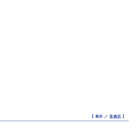
【 表示 ／
非表示
】