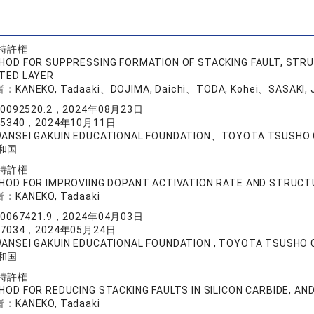
特許権
HOD FOR SUPPRESSING FORMATION OF STACKING FAULT, STR
TED LAYER
者：
KANEKO, Tadaaki、DOJIMA, Daichi、TODA, Kohei、SASAKI, 
80092520.2，2024年08月23日
65340，2024年10月11日
ANSEI GAKUIN EDUCATIONAL FOUNDATION、TOYOTA TSUSHO
和国
特許権
HOD FOR IMPROVIING DOPANT ACTIVATION RATE AND STRUCT
者：
KANEKO, Tadaaki
80067421.9，2024年04月03日
77034，2024年05月24日
ANSEI GAKUIN EDUCATIONAL FOUNDATION , TOYOTA TSUSHO
和国
特許権
OD FOR REDUCING STACKING FAULTS IN SILICON CARBIDE, A
者：
KANEKO, Tadaaki