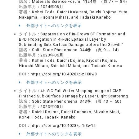
誌名：
Materials Science Forum 1124巻 （頁 77 ～ 84）
出版年月：
2024年08月
著者：
Kohei Toda, Daichi Kakutani, Daichi Dojima, Yuta
Nakajima, Hiroshi Mihara, and Tadaaki Kaneko
外部サイトへのリンクを表示
タイトル：
Suppression of In-Grown SF Formation and
BPD Propagation in 4H-Sic Epitaxial Layer by
Sublimating Sub-Surface Damage before the Growth”
誌名：
Solid State Phenomena 344巻 （頁 9 ～ 14）
出版年月：
2023年06月
著者：
Kohei Toda, Daichi Dojima, Kiyoshi Kojima,
Hiroshi Mihara, Shin-ichi Mitani, and Tadaaki Kaneko
DOI：
https://doi.org/10.4028/p-z108w8
外部サイトへのリンクを表示
タイトル：
4H-SiC Full Wafer Mapping Image of CMP-
Finished Sub-Surface Damage by Laser Light Scattering
誌名：
Solid State Phenomena 343巻 （頁 43 ～ 50）
出版年月：
2023年05月
著者：
Daichi Dojima, Daichi Dansako, Mizuho Maki,
Kohei Toda, Tadaaki Kaneko
DOI：
https://doi.org/10.4028/p-1i3w12
外部サイトへのリンクを表示