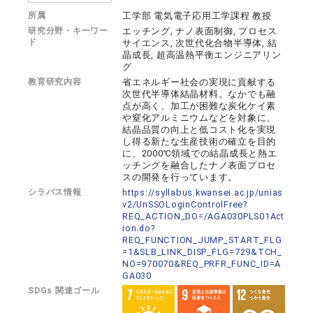
所属
工学部 電気電子応用工学課程 教授
研究分野・キーワー
エッチング, ナノ表面制御, プロセス
ド
サイエンス, 次世代化合物半導体, 結
晶成長, 超高温熱平衡エンジニアリン
グ
教育研究内容
省エネルギー社会の実現に貢献する
次世代半導体結晶材料。なかでも融
点が高く、加工が困難な炭化ケイ素
や窒化アルミニウムなどを対象に、
結晶品質の向上と低コスト化を実現
し得る新たな生産技術の確立を目的
に、2000℃領域での結晶成長と熱エ
ッチングを融合したナノ表面プロセ
スの開発を行っています。
シラバス情報
https://syllabus.kwansei.ac.jp/unias
v2/UnSSOLoginControlFree?
REQ_ACTION_DO=/AGA030PLS01Act
ion.do?
REQ_FUNCTION_JUMP_START_FLG
=1&SLB_LINK_DISP_FLG=729&TCH_
NO=970070&REQ_PRFR_FUNC_ID=A
GA030
SDGs 関連ゴール