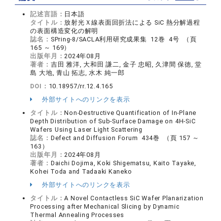
記述言語：
日本語
タイトル：
放射光Ｘ線表面回折法による SiC 熱分解過程
の表面構造変化の解明
誌名：
SPring-8/SACLA利用研究成果集 12巻 4号 （頁
165 ～ 169）
出版年月：
2024年08月
著者：
吉田 雅洋, 大和田 謙二, 金子 忠昭, 久津間 保徳, 堂
島 大地, 青山 拓志, 水木 純一郎
DOI：
10.18957/rr.12.4.165
外部サイトへのリンクを表示
タイトル：
Non-Destructive Quantification of In-Plane
Depth Distribution of Sub-Surface Damage on 4H-SiC
Wafers Using Laser Light Scattering
誌名：
Defect and Diffusion Forum 434巻 （頁 157 ～
163）
出版年月：
2024年08月
著者：
Daichi Dojima, Koki Shigematsu, Kaito Tayake,
Kohei Toda and Tadaaki Kaneko
外部サイトへのリンクを表示
タイトル：
A Novel Contactless SiC Wafer Planarization
Processing after Mechanical Slicing by Dynamic
Thermal Annealing Processes