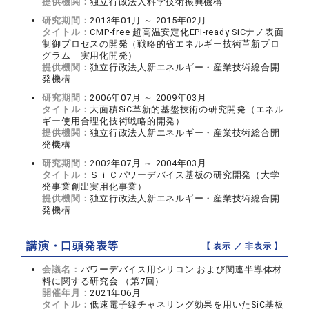
提供機関：
独立行政法人科学技術振興機構
研究期間：
2013年01月 ～ 2015年02月
タイトル：
CMP-free 超高温安定化EPI-ready SiCナノ表面
制御プロセスの開発（戦略的省エネルギー技術革新プロ
グラム 実用化開発）
提供機関：
独立行政法人新エネルギー・産業技術総合開
発機構
研究期間：
2006年07月 ～ 2009年03月
タイトル：
大面積SiC革新的基盤技術の研究開発（エネル
ギー使用合理化技術戦略的開発）
提供機関：
独立行政法人新エネルギー・産業技術総合開
発機構
研究期間：
2002年07月 ～ 2004年03月
タイトル：
ＳｉＣパワーデバイス基板の研究開発（大学
発事業創出実用化事業）
提供機関：
独立行政法人新エネルギー・産業技術総合開
発機構
講演・口頭発表等
【 表示 ／
非表示
】
会議名：
パワーデバイス用シリコン および関連半導体材
料に関する研究会 （第7回）
開催年月：
2021年06月
タイトル：
低速電子線チャネリング効果を用いたSiC基板