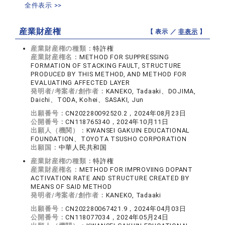
全件表示 >>
産業財産権
【 表示 ／
非表示
】
産業財産権の種類：
特許権
産業財産権名：
METHOD FOR SUPPRESSING
FORMATION OF STACKING FAULT, STRUCTURE
PRODUCED BY THIS METHOD, AND METHOD FOR
EVALUATING AFFECTED LAYER
発明者/考案者/創作者：
KANEKO, Tadaaki、DOJIMA,
Daichi、TODA, Kohei、SASAKI, Jun
出願番号：
CN202280092520.2，2024年08月23日
公開番号：
CN118765340，2024年10月11日
出願人（機関）：
KWANSEI GAKUIN EDUCATIONAL
FOUNDATION、TOYOTA TSUSHO CORPORATION
出願国：
中華人民共和国
産業財産権の種類：
特許権
産業財産権名：
METHOD FOR IMPROVIING DOPANT
ACTIVATION RATE AND STRUCTURE CREATED BY
MEANS OF SAID METHOD
発明者/考案者/創作者：
KANEKO, Tadaaki
出願番号：
CN202280067421.9，2024年04月03日
公開番号：
CN118077034，2024年05月24日