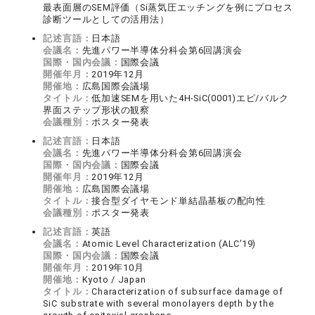
最表面層のSEM評価（Si蒸気圧エッチングを例にプロセス
診断ツールとしての活用法）
記述言語：
日本語
会議名：
先進パワー半導体分科会第6回講演会
国際・国内会議：
国際会議
開催年月：
2019年12月
開催地：
広島国際会議場
タイトル：
低加速SEMを用いた4H-SiC(0001)エピ/バルク
界面ステップ形状の観察
会議種別：
ポスター発表
記述言語：
日本語
会議名：
先進パワー半導体分科会第6回講演会
国際・国内会議：
国際会議
開催年月：
2019年12月
開催地：
広島国際会議場
タイトル：
接合型ダイヤモンド単結晶基板の配向性
会議種別：
ポスター発表
記述言語：
英語
会議名：
Atomic Level Characterization (ALC’19)
国際・国内会議：
国際会議
開催年月：
2019年10月
開催地：
Kyoto / Japan
タイトル：
Characterization of subsurface damage of
SiC substrate with several monolayers depth by the