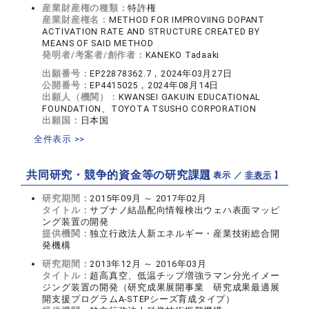
産業財産権の種類：
特許権
産業財産権名：
METHOD FOR IMPROVIING DOPANT
ACTIVATION RATE AND STRUCTURE CREATED BY
MEANS OF SAID METHOD
発明者/考案者/創作者：
KANEKO Tadaaki
出願番号：
EP22878362.7，2024年03月27日
公開番号：
EP4415025，2024年08月14日
出願人（機関）：
KWANSEI GAKUIN EDUCATIONAL
FOUNDATION、TOYOTA TSUSHO CORPORATION
出願国：
日本国
全件表示 >>
共同研究・競争的資金等の研究課題
【 表示 ／
非表示
】
研究期間：
2015年09月 ～ 2017年02月
タイトル：
サブナノ結晶配向情報検出ウェハ表面マッピ
ング装置の開発
提供機関：
独立行政法人新エネルギー・産業技術総合開
発機構
研究期間：
2013年12月 ～ 2016年03月
タイトル：
超高真空、低温チップ増強ラマン分光イメー
ジング装置の開発（研究成果展開事業 研究成果最適展
開支援プログラムA-STEPシーズ育成タイプ）