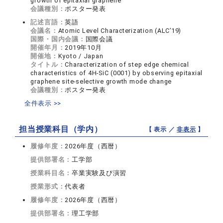
growth of epitaxial graphene
会議種別：
ポスター発表
記述言語：
英語
会議名：
Atomic Level Characterization (ALC’19)
国際・国内会議：
国際会議
開催年月：
2019年10月
開催地：
Kyoto / Japan
タイトル：
Characterization of step edge chemical
characteristics of 4H-SiC (0001) by observing epitaxial
graphene site-selective growth mode change
会議種別：
ポスター発表
全件表示 >>
担当授業科目（学内）
【 表示 ／
非表示
】
履修年度：
2026年度（西暦）
提供部署名：
工学部
授業科目名：
卒業実験及び演習
授業形式：
代表者
履修年度：
2026年度（西暦）
提供部署名：
理工学部