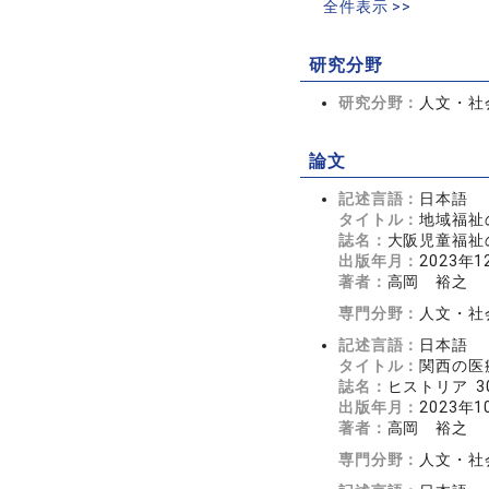
全件表示 >>
研究分野
研究分野：
人文・社会
論文
記述言語：
日本語
タイトル：
地域福祉
誌名：
大阪児童福祉の
出版年月：
2023年1
著者：
高岡 裕之
専門分野：
人文・社会
記述言語：
日本語
タイトル：
関西の医
誌名：
ヒストリア 30
出版年月：
2023年1
著者：
高岡 裕之
専門分野：
人文・社会