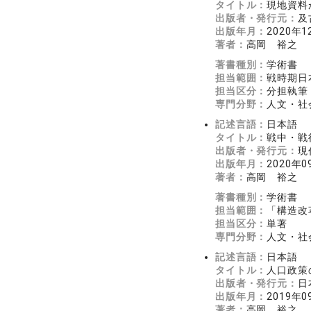
タイトル：
現地資料
出版者・発行元：
及
出版年月：
2020年1
著者：
高岡 裕之
著書種別：
学術書
担当範囲：
戦時期日
担当区分：
分担執筆
専門分野：
人文・社会
記述言語：
日本語
タイトル：
戦中・戦
出版者・発行元：
現
出版年月：
2020年0
著者：
高岡 裕之
著書種別：
学術書
担当範囲：
「構造改
担当区分：
単著
専門分野：
人文・社会
記述言語：
日本語
タイトル：
人口政策
出版者・発行元：
日
出版年月：
2019年0
著者：
高岡 裕之