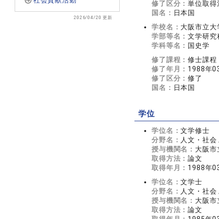
社会貢献活動
修了区分：
単位取得
国名：
日本国
2026/04/20 更新
学校名：
大阪市立大
学部等名：
文学研究
学科等名：
国史学
修了課程：
修士課程
修了年月：
1988年0
修了区分：
修了
国名：
日本国
学位
学位名：
文学修士
分野名：
人文・社会 
授与機関名：
大阪市
取得方法：
論文
取得年月：
1988年0
学位名：
文学士
分野名：
人文・社会 
授与機関名：
大阪市
取得方法：
論文