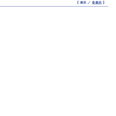
【 表示 ／
非表示
】