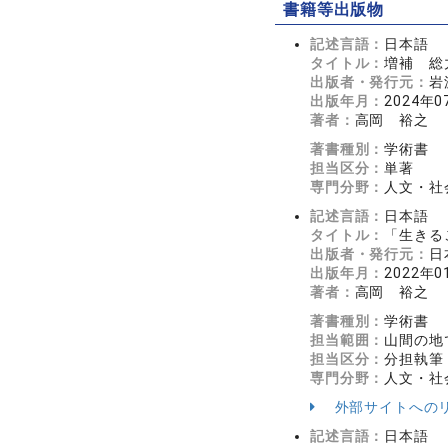
書籍等出版物
記述言語：
日本語
タイトル：
増補 総
出版者・発行元：
岩
出版年月：
2024年0
著者：
高岡 裕之
著書種別：
学術書
担当区分：
単著
専門分野：
人文・社会
記述言語：
日本語
タイトル：
「生きる
出版者・発行元：
日
出版年月：
2022年0
著者：
高岡 裕之
著書種別：
学術書
担当範囲：
山間の地
担当区分：
分担執筆
専門分野：
人文・社会
外部サイトへの
記述言語：
日本語