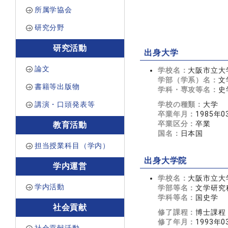
所属学協会
研究分野
研究活動
出身大学
論文
学校名：
大阪市立大
学部（学系）名：
文
書籍等出版物
学科・専攻等名：
史
講演・口頭発表等
学校の種類：
大学
卒業年月：
1985年0
卒業区分：
卒業
教育活動
国名：
日本国
担当授業科目（学内）
出身大学院
学内運営
学校名：
大阪市立大
学内活動
学部等名：
文学研究
学科等名：
国史学
社会貢献
修了課程：
博士課程
修了年月：
1993年0