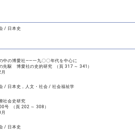
 / 日本史
の中の博愛社――一九〇〇年代を中心に
先駆 博愛社の史的研究 （頁 317 ～ 341）
2月
 / 日本史，人文・社会 / 社会福祉学
療社会史研究
0号 （頁 202 ～ 308）
0月
 / 日本史