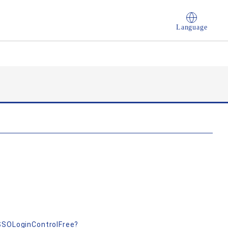
Language
nSSOLoginControlFree?