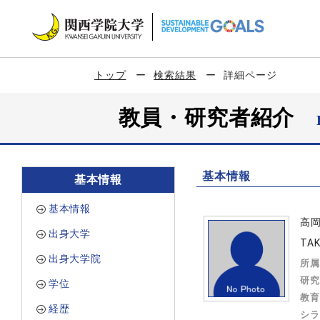
トップ
検索結果
詳細ページ
教員・研究者紹介
基本情報
基本情報
基本情報
高
出身大学
TAK
出身大学院
所属
研究
学位
教育
経歴
シラ