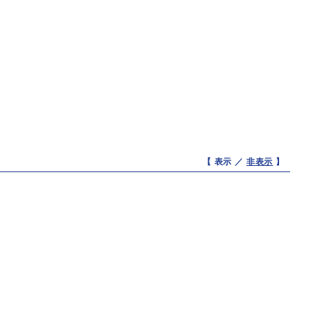
【 表示 ／
非表示
】