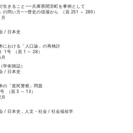
で生きること――兵庫県関宮町を事例として
の問い方――歴史の現場から （頁 251 ～ 280）
1月
 / 日本史
本における「人口論」の再検討
 1号 （頁 1 ～ 28）
6月
（学術雑誌）
 / 日本史
本の「貧民警察」問題
号 （頁 5 ～ 13）
2月
 / 日本史，人文・社会 / 社会福祉学