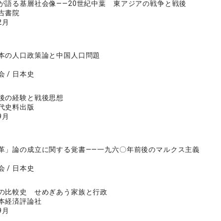
が語る基層社会像――20世紀中葉 東アジアの戦争と戦後
古書院
2月
本の人口政策論と中国人口問題
 / 日本史
後の経験と戦後思想
代史料出版
9月
革」論の成立に関する覚書――一九六〇年前後のマルクス主義
 / 日本史
の比較史 せめぎあう家族と行政
本経済評論社
9月