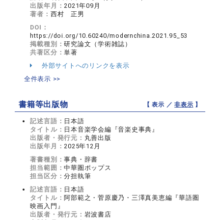
出版年月：
2021年09月
著者：
西村 正男
DOI：
https://doi.org/10.60240/modernchina.2021.95_53
掲載種別：
研究論文（学術雑誌）
共著区分：
単著
外部サイトへのリンクを表示
全件表示 >>
書籍等出版物
【 表示 ／
非表示
】
記述言語：
日本語
タイトル：
日本音楽学会編『音楽史事典』
出版者・発行元：
丸善出版
出版年月：
2025年12月
著書種別：
事典・辞書
担当範囲：
中華圏ポップス
担当区分：
分担執筆
記述言語：
日本語
タイトル：
阿部範之・菅原慶乃・三澤真美恵編『華語圏
映画入門』
出版者・発行元：
岩波書店