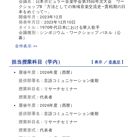
会議名：
日本ポピュラー音楽学会第35回年次大会 ワー
クショップB「方法としての海域音楽交流史―貫戦期の日
本をめぐって―」
開催年月：
2023年12月
発表年月日：
2023年12月10日
タイトル：
1970年代日本における華人歌手
会議種別：
シンポジウム・ワークショップ パネル（公
募）
全件表示 >>
担当授業科目（学内）
【 表示 ／
非表示
】
履修年度：
2026年度（西暦）
提供部署名：
言語コミュニケーション後期
授業科目名：
リサーチセミナー
授業形式：
代表者
履修年度：
2026年度（西暦）
提供部署名：
言語コミュニケーション後期
授業科目名：
リサーチセミナー
授業形式：
代表者