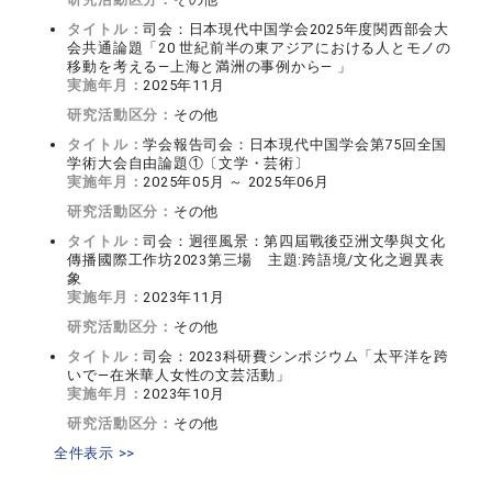
タイトル：
司会：日本現代中国学会2025年度関西部会大
会共通論題「20 世紀前半の東アジアにおける人とモノの
移動を考える―上海と満洲の事例から― 」
実施年月：
2025年11月
研究活動区分：
その他
タイトル：
学会報告司会：日本現代中国学会第75回全国
学術大会自由論題①〔文学・芸術〕
実施年月：
2025年05月 ～ 2025年06月
研究活動区分：
その他
タイトル：
司会：迥徑風景：第四屆戰後亞洲文學與文化
傳播國際工作坊2023第三場 主題:跨語境/文化之迥異表
象
実施年月：
2023年11月
研究活動区分：
その他
タイトル：
司会：2023科研費シンポジウム「太平洋を跨
いで―在米華人女性の文芸活動」
実施年月：
2023年10月
研究活動区分：
その他
全件表示 >>