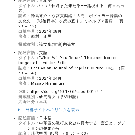
記述言語：
日本語
タイトル：
いつの日君また来たる――越境する「何日君再
来」
誌名：
輪島裕介・永冨真梨編『入門 ポピュラー音楽の
文化史―〈戦後日本〉を読み直す』ミネルヴァ書房 （頁
23 ～ 45）
出版年月：
2024年08月
著者：
西村 正男
掲載種別：
論文集(書籍)内論文
記述言語：
英語
タイトル：
‘When Will You Return’: The trans-border
tangos of ‘Heri Jun Zailai’
誌名：
East Asian Journal of Popular Culture 10巻 （頁
43 ～ 56）
出版年月：
2024年04月
著者：
Masao Nishimura
DOI：
https://doi.org/10.1386/eapc_00124_1
掲載種別：
研究論文（学術雑誌）
共著区分：
単著
外部サイトへのリンクを表示
記述言語：
日本語
タイトル：
中華圏の流行文化史を再考する―言語とアダプ
テーションの視角から
誌名：
現代中国 95号 （頁 53 ～ 63）