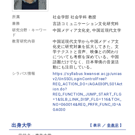
所属
社会学部 社会学科 教授
兼務
言語コミュニケーション文化研究科
研究分野・キーワー
中国メディア文化史, 中国近現代文学
ド
教育研究内容
中国近現代文学から中国メディア文
化史に研究対象を拡大してきた。文
学テクストと音声、映像との関わり
についても考察を深めている。中国
語圏だけでなく、日本華僑の音楽活
動にも注目している。
シラバス情報
https://syllabus.kwansei.ac.jp/unias
v2/UnSSOLoginControlFree?
REQ_ACTION_DO=/AGA030PLS01Act
ion.do?
REQ_FUNCTION_JUMP_START_FLG
=1&SLB_LINK_DISP_FLG=116&TCH_
NO=060014&REQ_PRFR_FUNC_ID=A
GA030
出身大学
【 表示 ／
非表示
】