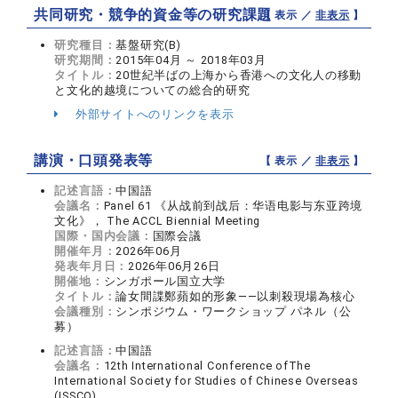
共同研究・競争的資金等の研究課題
【 表示 ／
非表示
】
研究種目：
基盤研究(B)
研究期間：
2015年04月 ～ 2018年03月
タイトル：
20世紀半ばの上海から香港への文化人の移動
と文化的越境についての総合的研究
外部サイトへのリンクを表示
講演・口頭発表等
【 表示 ／
非表示
】
記述言語：
中国語
会議名：
Panel 61 《从战前到战后：华语电影与东亚跨境
文化》， The ACCL Biennial Meeting
国際・国内会議：
国際会議
開催年月：
2026年06月
発表年月日：
2026年06月26日
開催地：
シンガポール国立大学
タイトル：
論女間諜鄭蘋如的形象——以刺殺現場為核心
会議種別：
シンポジウム・ワークショップ パネル（公
募）
記述言語：
中国語
会議名：
12th International Conference ofThe
International Society for Studies of Chinese Overseas
(ISSCO)