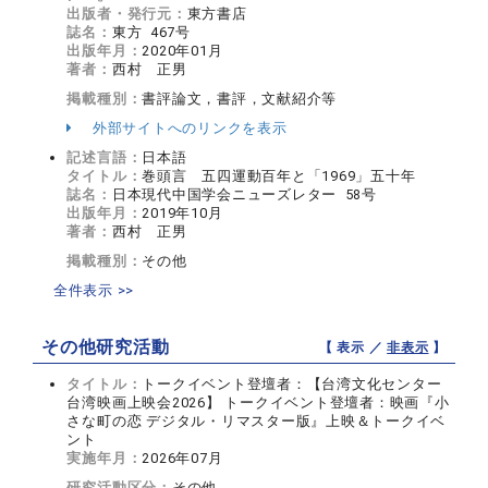
出版者・発行元：
東方書店
誌名：
東方 467号
出版年月：
2020年01月
著者：
西村 正男
掲載種別：
書評論文，書評，文献紹介等
外部サイトへのリンクを表示
記述言語：
日本語
タイトル：
巻頭言 五四運動百年と「1969」五十年
誌名：
日本現代中国学会ニューズレター 58号
出版年月：
2019年10月
著者：
西村 正男
掲載種別：
その他
全件表示 >>
その他研究活動
【 表示 ／
非表示
】
タイトル：
トークイベント登壇者：【台湾文化センター
台湾映画上映会2026】 トークイベント登壇者：映画『小
さな町の恋 デジタル・リマスター版』上映＆トークイベ
ント
実施年月：
2026年07月
研究活動区分：
その他