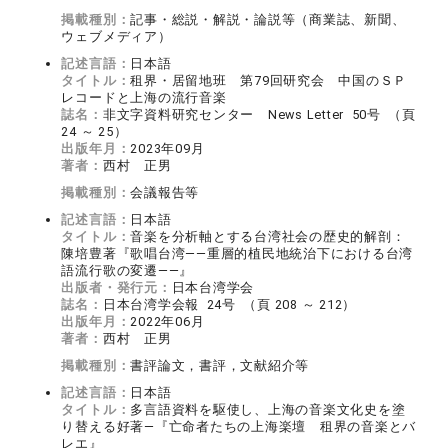
掲載種別：
記事・総説・解説・論説等（商業誌、新聞、
ウェブメディア）
記述言語：
日本語
タイトル：
租界・居留地班 第79回研究会 中国のＳＰ
レコードと上海の流行音楽
誌名：
非文字資料研究センター News Letter 50号 （頁
24 ～ 25）
出版年月：
2023年09月
著者：
西村 正男
掲載種別：
会議報告等
記述言語：
日本語
タイトル：
音楽を分析軸とする台湾社会の歴史的解剖：
陳培豊著『歌唱台湾――重層的植民地統治下における台湾
語流行歌の変遷――』
出版者・発行元：
日本台湾学会
誌名：
日本台湾学会報 24号 （頁 208 ～ 212）
出版年月：
2022年06月
著者：
西村 正男
掲載種別：
書評論文，書評，文献紹介等
記述言語：
日本語
タイトル：
多言語資料を駆使し、上海の音楽文化史を塗
り替える好著―『亡命者たちの上海楽壇 租界の音楽とバ
レエ』