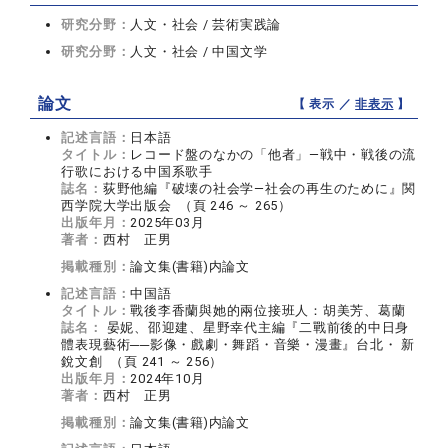
研究分野：
人文・社会 / 芸術実践論
研究分野：
人文・社会 / 中国文学
論文
【 表示 ／
非表示
】
記述言語：
日本語
タイトル：
レコード盤のなかの「他者」―戦中・戦後の流
行歌における中国系歌手
誌名：
荻野他編『破壊の社会学―社会の再生のために』関
西学院大学出版会 （頁 246 ～ 265）
出版年月：
2025年03月
著者：
西村 正男
掲載種別：
論文集(書籍)内論文
記述言語：
中国語
タイトル：
戰後李香蘭與她的兩位接班人：胡美芳、葛蘭
誌名：
晏妮、邵迎建、星野幸代主編『二戰前後的中日身
體表現藝術──影像・戲劇・舞蹈・音樂・漫畫』台北・ 新
銳文創 （頁 241 ～ 256）
出版年月：
2024年10月
著者：
西村 正男
掲載種別：
論文集(書籍)内論文