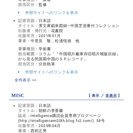
担当区分：
監修
外部サイトへのリンクを表示
記述言語：
日本語
タイトル：
濱文庫戯単図録―中国芝居番付コレクション
出版者・発行元：
花書院
出版年月：
2021年01月
著者：
中里見 敬，松浦恆雄 他
著書種別：
学術書
担当範囲：
コラム「『中国唱片廠庫存旧唱片模版目録』
から見る民国期中国のＳＰレコード」
担当区分：
分担執筆
外部サイトへのリンクを表示
全件表示 >>
MISC
【 表示 ／
非表示
】
記述言語：
日本語
タイトル：
朝鮮の李香蘭
誌名：
Intelligence購読会員専用ブログページ
(http://intelligencem20th.blog.fc2.com/) 58号
出版年月：
2025年04月
著者：
西村正男