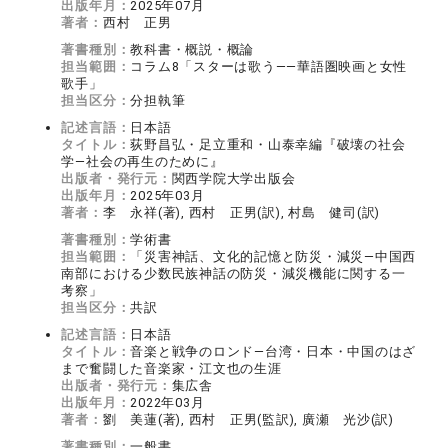
出版年月：
2025年07月
著者：
西村 正男
著書種別：
教科書・概説・概論
担当範囲：
コラム8「スターは歌う――華語圏映画と女性
歌手」
担当区分：
分担執筆
記述言語：
日本語
タイトル：
荻野昌弘・足立重和・山泰幸編『破壊の社会
学―社会の再生のために』
出版者・発行元：
関西学院大学出版会
出版年月：
2025年03月
著者：
李 永祥(著), 西村 正男(訳), 村島 健司(訳)
著書種別：
学術書
担当範囲：
「災害神話、文化的記憶と防災・減災―中国西
南部における少数民族神話の防災・減災機能に関する一
考察」
担当区分：
共訳
記述言語：
日本語
タイトル：
音楽と戦争のロンド―台湾・日本・中国のはざ
まで奮闘した音楽家・江文也の生涯
出版者・発行元：
集広舎
出版年月：
2022年03月
著者：
劉 美蓮(著), 西村 正男(監訳), 廣瀬 光沙(訳)
著書種別：
一般書