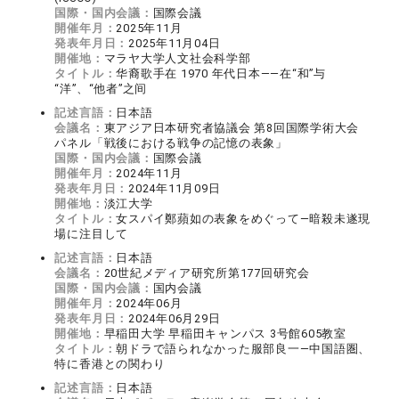
国際・国内会議：
国際会議
開催年月：
2025年11月
発表年月日：
2025年11月04日
開催地：
マラヤ大学人文社会科学部
タイトル：
华裔歌手在 1970 年代日本——在“和”与
“洋”、“他者”之间
記述言語：
日本語
会議名：
東アジア日本研究者協議会 第8回国際学術大会
パネル「戦後における戦争の記憶の表象」
国際・国内会議：
国際会議
開催年月：
2024年11月
発表年月日：
2024年11月09日
開催地：
淡江大学
タイトル：
女スパイ鄭蘋如の表象をめぐって―暗殺未遂現
場に注目して
記述言語：
日本語
会議名：
20世紀メディア研究所第177回研究会
国際・国内会議：
国内会議
開催年月：
2024年06月
発表年月日：
2024年06月29日
開催地：
早稲田大学 早稲田キャンパス 3号館605教室
タイトル：
朝ドラで語られなかった服部良一―中国語圏、
特に香港との関わり
記述言語：
日本語