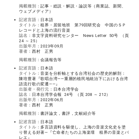
掲載種別：
記事・総説・解説・論説等（商業誌、新聞、
ウェブメディア）
記述言語：
日本語
タイトル：
租界・居留地班 第79回研究会 中国のＳＰ
レコードと上海の流行音楽
誌名：
非文字資料研究センター News Letter 50号 （頁
24 ～ 25）
出版年月：
2023年09月
著者：
西村 正男
掲載種別：
会議報告等
記述言語：
日本語
タイトル：
音楽を分析軸とする台湾社会の歴史的解剖：
陳培豊著『歌唱台湾――重層的植民地統治下における台湾
語流行歌の変遷――』
出版者・発行元：
日本台湾学会
誌名：
日本台湾学会報 24号 （頁 208 ～ 212）
出版年月：
2022年06月
著者：
西村 正男
掲載種別：
書評論文，書評，文献紹介等
記述言語：
日本語
タイトル：
多言語資料を駆使し、上海の音楽文化史を塗
り替える好著―『亡命者たちの上海楽壇 租界の音楽とバ
レエ』