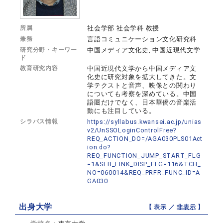
所属
社会学部 社会学科 教授
兼務
言語コミュニケーション文化研究科
研究分野・キーワー
中国メディア文化史, 中国近現代文学
ド
教育研究内容
中国近現代文学から中国メディア文
化史に研究対象を拡大してきた。文
学テクストと音声、映像との関わり
についても考察を深めている。中国
語圏だけでなく、日本華僑の音楽活
動にも注目している。
シラバス情報
https://syllabus.kwansei.ac.jp/unias
v2/UnSSOLoginControlFree?
REQ_ACTION_DO=/AGA030PLS01Act
ion.do?
REQ_FUNCTION_JUMP_START_FLG
=1&SLB_LINK_DISP_FLG=116&TCH_
NO=060014&REQ_PRFR_FUNC_ID=A
GA030
出身大学
【 表示 ／
非表示
】