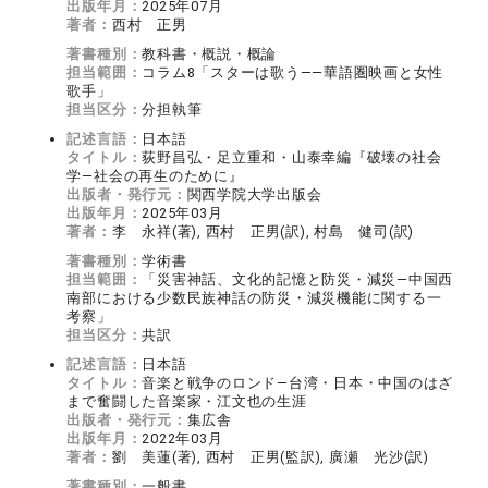
出版年月：
2025年07月
著者：
西村 正男
著書種別：
教科書・概説・概論
担当範囲：
コラム8「スターは歌う――華語圏映画と女性
歌手」
担当区分：
分担執筆
記述言語：
日本語
タイトル：
荻野昌弘・足立重和・山泰幸編『破壊の社会
学―社会の再生のために』
出版者・発行元：
関西学院大学出版会
出版年月：
2025年03月
著者：
李 永祥(著), 西村 正男(訳), 村島 健司(訳)
著書種別：
学術書
担当範囲：
「災害神話、文化的記憶と防災・減災―中国西
南部における少数民族神話の防災・減災機能に関する一
考察」
担当区分：
共訳
記述言語：
日本語
タイトル：
音楽と戦争のロンド―台湾・日本・中国のはざ
まで奮闘した音楽家・江文也の生涯
出版者・発行元：
集広舎
出版年月：
2022年03月
著者：
劉 美蓮(著), 西村 正男(監訳), 廣瀬 光沙(訳)
著書種別：
一般書