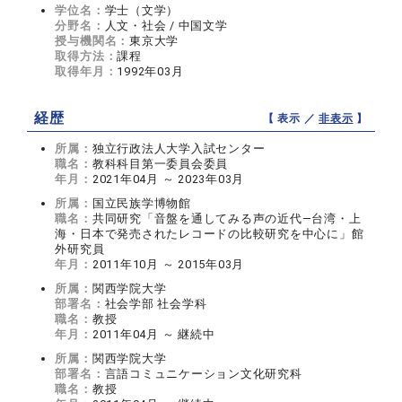
学位名：
学士（文学）
分野名：
人文・社会 / 中国文学
授与機関名：
東京大学
取得方法：
課程
取得年月：
1992年03月
経歴
【 表示 ／
非表示
】
所属：
独立行政法人大学入試センター
職名：
教科科目第一委員会委員
年月：
2021年04月 ～ 2023年03月
所属：
国立民族学博物館
職名：
共同研究「音盤を通してみる声の近代―台湾・上
海・日本で発売されたレコードの比較研究を中心に」館
外研究員
年月：
2011年10月 ～ 2015年03月
所属：
関西学院大学
部署名：
社会学部 社会学科
職名：
教授
年月：
2011年04月 ～ 継続中
所属：
関西学院大学
部署名：
言語コミュニケーション文化研究科
職名：
教授