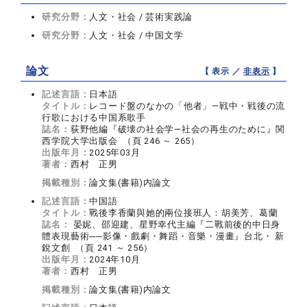
研究分野：
人文・社会 / 芸術実践論
研究分野：
人文・社会 / 中国文学
論文
【 表示 ／
非表示
】
記述言語：
日本語
タイトル：
レコード盤のなかの「他者」―戦中・戦後の流
行歌における中国系歌手
誌名：
荻野他編『破壊の社会学―社会の再生のために』関
西学院大学出版会 （頁 246 ～ 265）
出版年月：
2025年03月
著者：
西村 正男
掲載種別：
論文集(書籍)内論文
記述言語：
中国語
タイトル：
戰後李香蘭與她的兩位接班人：胡美芳、葛蘭
誌名：
晏妮、邵迎建、星野幸代主編『二戰前後的中日身
體表現藝術──影像・戲劇・舞蹈・音樂・漫畫』台北・ 新
銳文創 （頁 241 ～ 256）
出版年月：
2024年10月
著者：
西村 正男
掲載種別：
論文集(書籍)内論文