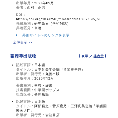
出版年月：
2021年09月
著者：
西村 正男
DOI：
https://doi.org/10.60240/modernchina.2021.95_53
掲載種別：
研究論文（学術雑誌）
共著区分：
単著
外部サイトへのリンクを表示
全件表示 >>
書籍等出版物
【 表示 ／
非表示
】
記述言語：
日本語
タイトル：
日本音楽学会編『音楽史事典』
出版者・発行元：
丸善出版
出版年月：
2025年12月
著書種別：
事典・辞書
担当範囲：
中華圏ポップス
担当区分：
分担執筆
記述言語：
日本語
タイトル：
阿部範之・菅原慶乃・三澤真美恵編『華語圏
映画入門』
出版者・発行元：
岩波書店