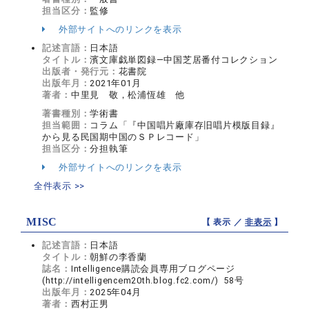
担当区分：
監修
外部サイトへのリンクを表示
記述言語：
日本語
タイトル：
濱文庫戯単図録―中国芝居番付コレクション
出版者・発行元：
花書院
出版年月：
2021年01月
著者：
中里見 敬，松浦恆雄 他
著書種別：
学術書
担当範囲：
コラム「『中国唱片廠庫存旧唱片模版目録』
から見る民国期中国のＳＰレコード」
担当区分：
分担執筆
外部サイトへのリンクを表示
全件表示 >>
MISC
【 表示 ／
非表示
】
記述言語：
日本語
タイトル：
朝鮮の李香蘭
誌名：
Intelligence購読会員専用ブログページ
(http://intelligencem20th.blog.fc2.com/) 58号
出版年月：
2025年04月
著者：
西村正男