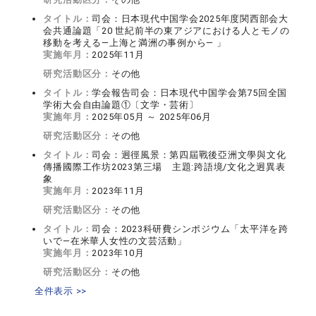
タイトル：
司会：日本現代中国学会2025年度関西部会大
会共通論題「20 世紀前半の東アジアにおける人とモノの
移動を考える―上海と満洲の事例から― 」
実施年月：
2025年11月
研究活動区分：
その他
タイトル：
学会報告司会：日本現代中国学会第75回全国
学術大会自由論題①〔文学・芸術〕
実施年月：
2025年05月 ～ 2025年06月
研究活動区分：
その他
タイトル：
司会：迥徑風景：第四屆戰後亞洲文學與文化
傳播國際工作坊2023第三場 主題:跨語境/文化之迥異表
象
実施年月：
2023年11月
研究活動区分：
その他
タイトル：
司会：2023科研費シンポジウム「太平洋を跨
いで―在米華人女性の文芸活動」
実施年月：
2023年10月
研究活動区分：
その他
全件表示 >>