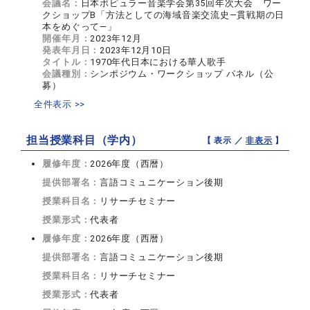
会議名：
日本ポピュラー音楽学会第35回年次大会 ワー
クショップB「方法としての海域音楽交流史―貫戦期の日
本をめぐって―」
開催年月：
2023年12月
発表年月日：
2023年12月10日
タイトル：
1970年代日本における華人歌手
会議種別：
シンポジウム・ワークショップ パネル（公
募）
全件表示 >>
担当授業科目（学内）
【 表示 ／
非表示
】
履修年度：
2026年度（西暦）
提供部署名：
言語コミュニケーション後期
授業科目名：
リサーチセミナー
授業形式：
代表者
履修年度：
2026年度（西暦）
提供部署名：
言語コミュニケーション後期
授業科目名：
リサーチセミナー
授業形式：
代表者