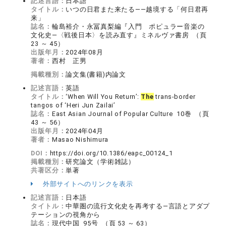
記述言語：
日本語
タイトル：
いつの日君また来たる――越境する「何日君再
来」
誌名：
輪島裕介・永冨真梨編『入門 ポピュラー音楽の
文化史―〈戦後日本〉を読み直す』ミネルヴァ書房 （頁
23 ～ 45）
出版年月：
2024年08月
著者：
西村 正男
掲載種別：
論文集(書籍)内論文
記述言語：
英語
タイトル：
‘When Will You Return’:
The
trans-border
tangos of ‘Heri Jun Zailai’
誌名：
East Asian Journal of Popular Culture 10巻 （頁
43 ～ 56）
出版年月：
2024年04月
著者：
Masao Nishimura
DOI：
https://doi.org/10.1386/eapc_00124_1
掲載種別：
研究論文（学術雑誌）
共著区分：
単著
外部サイトへのリンクを表示
記述言語：
日本語
タイトル：
中華圏の流行文化史を再考する―言語とアダプ
テーションの視角から
誌名：
現代中国 95号 （頁 53 ～ 63）