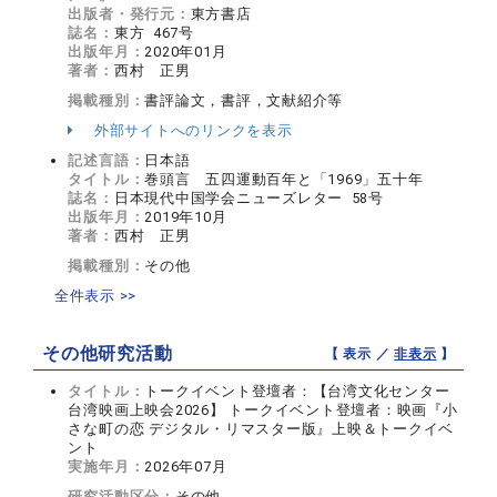
出版者・発行元：
東方書店
誌名：
東方 467号
出版年月：
2020年01月
著者：
西村 正男
掲載種別：
書評論文，書評，文献紹介等
外部サイトへのリンクを表示
記述言語：
日本語
タイトル：
巻頭言 五四運動百年と「1969」五十年
誌名：
日本現代中国学会ニューズレター 58号
出版年月：
2019年10月
著者：
西村 正男
掲載種別：
その他
全件表示 >>
その他研究活動
【 表示 ／
非表示
】
タイトル：
トークイベント登壇者：【台湾文化センター
台湾映画上映会2026】 トークイベント登壇者：映画『小
さな町の恋 デジタル・リマスター版』上映＆トークイベ
ント
実施年月：
2026年07月
研究活動区分：
その他