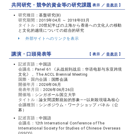
共同研究・競争的資金等の研究課題
【 表示 ／
非表示
】
研究種目：
基盤研究(B)
研究期間：
2015年04月 ～ 2018年03月
タイトル：
20世紀半ばの上海から香港への文化人の移動
と文化的越境についての総合的研究
外部サイトへのリンクを表示
講演・口頭発表等
【 表示 ／
非表示
】
記述言語：
中国語
会議名：
Panel 61 《从战前到战后：华语电影与东亚跨境
文化》， The ACCL Biennial Meeting
国際・国内会議：
国際会議
開催年月：
2026年06月
発表年月日：
2026年06月26日
開催地：
シンガポール国立大学
タイトル：
論女間諜鄭蘋如的形象——以刺殺現場為核心
会議種別：
シンポジウム・ワークショップ パネル（公
募）
記述言語：
中国語
会議名：
12th International Conference ofThe
International Society for Studies of Chinese Overseas
(ISSCO)