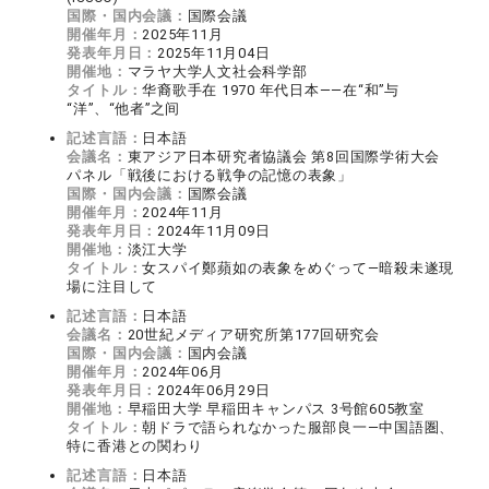
国際・国内会議：
国際会議
開催年月：
2025年11月
発表年月日：
2025年11月04日
開催地：
マラヤ大学人文社会科学部
タイトル：
华裔歌手在 1970 年代日本——在“和”与
“洋”、“他者”之间
記述言語：
日本語
会議名：
東アジア日本研究者協議会 第8回国際学術大会
パネル「戦後における戦争の記憶の表象」
国際・国内会議：
国際会議
開催年月：
2024年11月
発表年月日：
2024年11月09日
開催地：
淡江大学
タイトル：
女スパイ鄭蘋如の表象をめぐって―暗殺未遂現
場に注目して
記述言語：
日本語
会議名：
20世紀メディア研究所第177回研究会
国際・国内会議：
国内会議
開催年月：
2024年06月
発表年月日：
2024年06月29日
開催地：
早稲田大学 早稲田キャンパス 3号館605教室
タイトル：
朝ドラで語られなかった服部良一―中国語圏、
特に香港との関わり
記述言語：
日本語