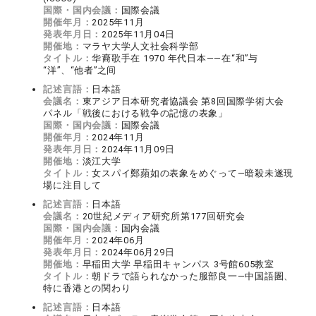
国際・国内会議：
国際会議
開催年月：
2025年11月
発表年月日：
2025年11月04日
開催地：
マラヤ大学人文社会科学部
タイトル：
华裔歌手在 1970 年代日本——在“和”与
“洋”、“他者”之间
記述言語：
日本語
会議名：
東アジア日本研究者協議会 第8回国際学術大会
パネル「戦後における戦争の記憶の表象」
国際・国内会議：
国際会議
開催年月：
2024年11月
発表年月日：
2024年11月09日
開催地：
淡江大学
タイトル：
女スパイ鄭蘋如の表象をめぐって―暗殺未遂現
場に注目して
記述言語：
日本語
会議名：
20世紀メディア研究所第177回研究会
国際・国内会議：
国内会議
開催年月：
2024年06月
発表年月日：
2024年06月29日
開催地：
早稲田大学 早稲田キャンパス 3号館605教室
タイトル：
朝ドラで語られなかった服部良一―中国語圏、
特に香港との関わり
記述言語：
日本語