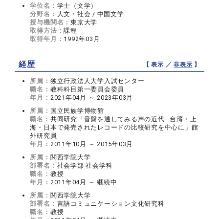
学位名：
学士（文学）
分野名：
人文・社会 / 中国文学
授与機関名：
東京大学
取得方法：
課程
取得年月：
1992年03月
経歴
【 表示 ／
非表示
】
所属：
独立行政法人大学入試センター
職名：
教科科目第一委員会委員
年月：
2021年04月 ～ 2023年03月
所属：
国立民族学博物館
職名：
共同研究「音盤を通してみる声の近代―台湾・上
海・日本で発売されたレコードの比較研究を中心に」館
外研究員
年月：
2011年10月 ～ 2015年03月
所属：
関西学院大学
部署名：
社会学部 社会学科
職名：
教授
年月：
2011年04月 ～ 継続中
所属：
関西学院大学
部署名：
言語コミュニケーション文化研究科
職名：
教授