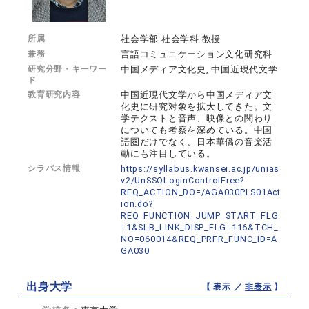
所属
社会学部 社会学科 教授
兼務
言語コミュニケーション文化研究科
研究分野・キーワー
中国メディア文化史, 中国近現代文学
ド
教育研究内容
中国近現代文学から中国メディア文
化史に研究対象を拡大してきた。文
学テクストと音声、映像との関わり
についても考察を深めている。中国
語圏だけでなく、日本華僑の音楽活
動にも注目している。
シラバス情報
https://syllabus.kwansei.ac.jp/unias
v2/UnSSOLoginControlFree?
REQ_ACTION_DO=/AGA030PLS01Act
ion.do?
REQ_FUNCTION_JUMP_START_FLG
=1&SLB_LINK_DISP_FLG=116&TCH_
NO=060014&REQ_PRFR_FUNC_ID=A
GA030
出身大学
【 表示 ／
非表示
】