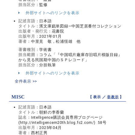
担当区分：
監修
外部サイトへのリンクを表示
記述言語：
日本語
タイトル：
濱文庫戯単図録―中国芝居番付コレクション
出版者・発行元：
花書院
出版年月：
2021年01月
著者：
中里見 敬，松浦恆雄 他
著書種別：
学術書
担当範囲：
コラム「『中国唱片廠庫存旧唱片模版目録』
から見る民国期中国のＳＰレコード」
担当区分：
分担執筆
外部サイトへのリンクを表示
全件表示 >>
MISC
【 表示 ／
非表示
】
記述言語：
日本語
タイトル：
朝鮮の李香蘭
誌名：
Intelligence購読会員専用ブログページ
(http://intelligencem20th.blog.fc2.com/) 58号
出版年月：
2025年04月
著者：
西村正男