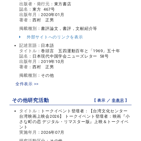
出版者・発行元：
東方書店
誌名：
東方 467号
出版年月：
2020年01月
著者：
西村 正男
掲載種別：
書評論文，書評，文献紹介等
外部サイトへのリンクを表示
記述言語：
日本語
タイトル：
巻頭言 五四運動百年と「1969」五十年
誌名：
日本現代中国学会ニューズレター 58号
出版年月：
2019年10月
著者：
西村 正男
掲載種別：
その他
全件表示 >>
その他研究活動
【 表示 ／
非表示
】
タイトル：
トークイベント登壇者：【台湾文化センター
台湾映画上映会2026】 トークイベント登壇者：映画『小
さな町の恋 デジタル・リマスター版』上映＆トークイベ
ント
実施年月：
2026年07月
研究活動区分：
その他