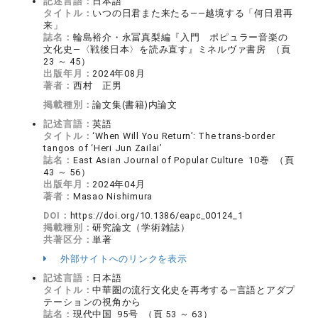
記述言語：
日本語
タイトル：
いつの日君また来たる――越境する「何日君再
来」
誌名：
輪島裕介・永冨真梨編『入門 ポピュラー音楽の
文化史―〈戦後日本〉を読み直す』ミネルヴァ書房 （頁
23 ～ 45）
出版年月：
2024年08月
著者：
西村 正男
掲載種別：
論文集(書籍)内論文
記述言語：
英語
タイトル：
‘When Will You Return’: The trans-border
tangos of ‘Heri Jun Zailai’
誌名：
East Asian Journal of Popular Culture 10巻 （頁
43 ～ 56）
出版年月：
2024年04月
著者：
Masao Nishimura
DOI：
https://doi.org/10.1386/eapc_00124_1
掲載種別：
研究論文（学術雑誌）
共著区分：
単著
外部サイトへのリンクを表示
記述言語：
日本語
タイトル：
中華圏の流行文化史を再考する―言語とアダプ
テーションの視角から
誌名：
現代中国 95号 （頁 53 ～ 63）