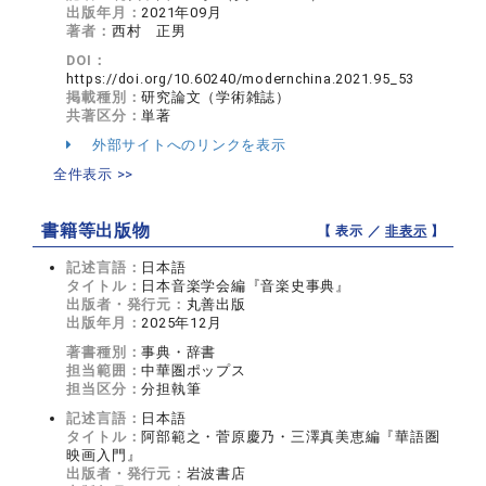
出版年月：
2021年09月
著者：
西村 正男
DOI：
https://doi.org/10.60240/modernchina.2021.95_53
掲載種別：
研究論文（学術雑誌）
共著区分：
単著
外部サイトへのリンクを表示
全件表示 >>
書籍等出版物
【 表示 ／
非表示
】
記述言語：
日本語
タイトル：
日本音楽学会編『音楽史事典』
出版者・発行元：
丸善出版
出版年月：
2025年12月
著書種別：
事典・辞書
担当範囲：
中華圏ポップス
担当区分：
分担執筆
記述言語：
日本語
タイトル：
阿部範之・菅原慶乃・三澤真美恵編『華語圏
映画入門』
出版者・発行元：
岩波書店