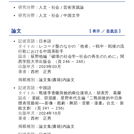
研究分野：
人文・社会 / 芸術実践論
研究分野：
人文・社会 / 中国文学
論文
【 表示 ／
非表示
】
記述言語：
日本語
タイトル：
レコード盤のなかの「他者」―戦中・戦後の流
行歌における中国系歌手
誌名：
荻野他編『破壊の社会学―社会の再生のために』関
西学院大学出版会 （頁 246 ～ 265）
出版年月：
2025年03月
著者：
西村 正男
掲載種別：
論文集(書籍)内論文
記述言語：
中国語
タイトル：
戰後李香蘭與她的兩位接班人：胡美芳、葛蘭
誌名：
晏妮、邵迎建、星野幸代主編『二戰前後的中日身
體表現藝術──影像・戲劇・舞蹈・音樂・漫畫』台北・ 新
銳文創 （頁 241 ～ 256）
出版年月：
2024年10月
著者：
西村 正男
掲載種別：
論文集(書籍)内論文