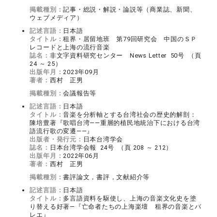
掲載種別：
記事・総説・解説・論説等（商業誌、新聞、
ウェブメディア）
記述言語：
日本語
タイトル：
租界・居留地班 第79回研究会 中国のＳＰ
レコードと上海の流行音楽
誌名：
非文字資料研究センター News Letter 50号 （頁
24 ～ 25）
出版年月：
2023年09月
著者：
西村 正男
掲載種別：
会議報告等
記述言語：
日本語
タイトル：
音楽を分析軸とする台湾社会の歴史的解剖：
陳培豊著『歌唱台湾――重層的植民地統治下における台湾
語流行歌の変遷――』
出版者・発行元：
日本台湾学会
誌名：
日本台湾学会報 24号 （頁 208 ～ 212）
出版年月：
2022年06月
著者：
西村 正男
掲載種別：
書評論文，書評，文献紹介等
記述言語：
日本語
タイトル：
多言語資料を駆使し、上海の音楽文化史を塗
り替える好著―『亡命者たちの上海楽壇 租界の音楽とバ
レエ』