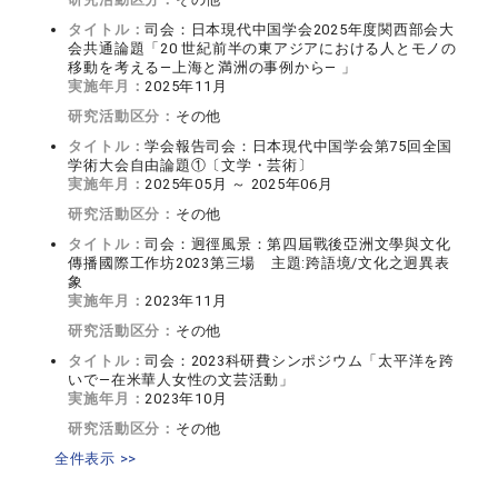
タイトル：
司会：日本現代中国学会2025年度関西部会大
会共通論題「20 世紀前半の東アジアにおける人とモノの
移動を考える―上海と満洲の事例から― 」
実施年月：
2025年11月
研究活動区分：
その他
タイトル：
学会報告司会：日本現代中国学会第75回全国
学術大会自由論題①〔文学・芸術〕
実施年月：
2025年05月 ～ 2025年06月
研究活動区分：
その他
タイトル：
司会：迥徑風景：第四屆戰後亞洲文學與文化
傳播國際工作坊2023第三場 主題:跨語境/文化之迥異表
象
実施年月：
2023年11月
研究活動区分：
その他
タイトル：
司会：2023科研費シンポジウム「太平洋を跨
いで―在米華人女性の文芸活動」
実施年月：
2023年10月
研究活動区分：
その他
全件表示 >>