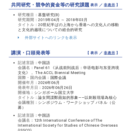
共同研究・競争的資金等の研究課題
【 表示 ／
非表示
】
研究種目：
基盤研究(B)
研究期間：
2015年04月 ～ 2018年03月
タイトル：
20世紀半ばの上海から香港への文化人の移動
と文化的越境についての総合的研究
外部サイトへのリンクを表示
講演・口頭発表等
【 表示 ／
非表示
】
記述言語：
中国語
会議名：
Panel 61 《从战前到战后：华语电影与东亚跨境
文化》， The ACCL Biennial Meeting
国際・国内会議：
国際会議
開催年月：
2026年06月
発表年月日：
2026年06月26日
開催地：
シンガポール国立大学
タイトル：
論女間諜鄭蘋如的形象——以刺殺現場為核心
会議種別：
シンポジウム・ワークショップ パネル（公
募）
記述言語：
中国語
会議名：
12th International Conference ofThe
International Society for Studies of Chinese Overseas
(ISSCO)