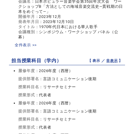
会議名：
日本ポピュラー音楽学会第35回年次大会 ワー
クショップB「方法としての海域音楽交流史―貫戦期の日
本をめぐって―」
開催年月：
2023年12月
発表年月日：
2023年12月10日
タイトル：
1970年代日本における華人歌手
会議種別：
シンポジウム・ワークショップ パネル（公
募）
全件表示 >>
担当授業科目（学内）
【 表示 ／
非表示
】
履修年度：
2026年度（西暦）
提供部署名：
言語コミュニケーション後期
授業科目名：
リサーチセミナー
授業形式：
代表者
履修年度：
2026年度（西暦）
提供部署名：
言語コミュニケーション後期
授業科目名：
リサーチセミナー
授業形式：
代表者