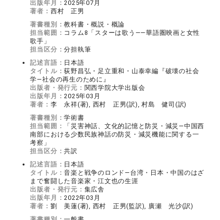
出版年月：
2025年07月
著者：
西村 正男
著書種別：
教科書・概説・概論
担当範囲：
コラム8「スターは歌う――華語圏映画と女性
歌手」
担当区分：
分担執筆
記述言語：
日本語
タイトル：
荻野昌弘・足立重和・山泰幸編『破壊の社会
学―社会の再生のために』
出版者・発行元：
関西学院大学出版会
出版年月：
2025年03月
著者：
李 永祥(著), 西村 正男(訳), 村島 健司(訳)
著書種別：
学術書
担当範囲：
「災害神話、文化的記憶と防災・減災―中国西
南部における少数民族神話の防災・減災機能に関する一
考察」
担当区分：
共訳
記述言語：
日本語
タイトル：
音楽と戦争のロンド―台湾・日本・中国のはざ
まで奮闘した音楽家・江文也の生涯
出版者・発行元：
集広舎
出版年月：
2022年03月
著者：
劉 美蓮(著), 西村 正男(監訳), 廣瀬 光沙(訳)
著書種別：
一般書