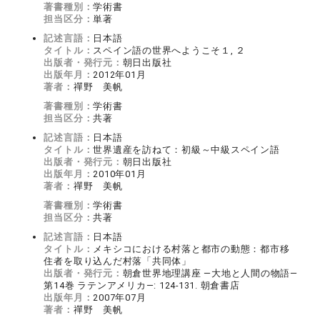
著書種別：
学術書
担当区分：
単著
記述言語：
日本語
タイトル：
スペイン語の世界へようこそ１, ２
出版者・発行元：
朝日出版社
出版年月：
2012年01月
著者：
禪野 美帆
著書種別：
学術書
担当区分：
共著
記述言語：
日本語
タイトル：
世界遺産を訪ねて：初級～中級スペイン語
出版者・発行元：
朝日出版社
出版年月：
2010年01月
著者：
禪野 美帆
著書種別：
学術書
担当区分：
共著
記述言語：
日本語
タイトル：
メキシコにおける村落と都市の動態：都市移
住者を取り込んだ村落「共同体」
出版者・発行元：
朝倉世界地理講座 ―大地と人間の物語―
第14巻 ラテンアメリカ―: 124-131. 朝倉書店
出版年月：
2007年07月
著者：
禪野 美帆