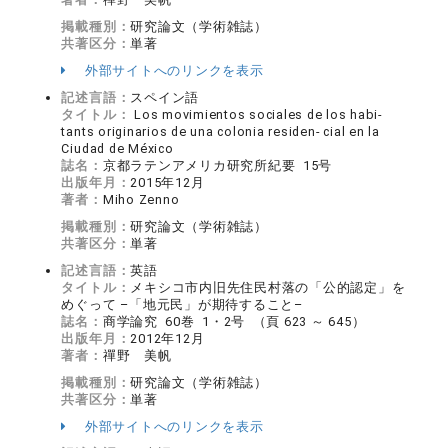
掲載種別：
研究論文（学術雑誌）
共著区分：
単著
外部サイトへのリンクを表示
記述言語：
スペイン語
タイトル：
Los movimientos sociales de los habi-
tants originarios de una colonia residen- cial en la
Ciudad de México
誌名：
京都ラテンアメリカ研究所紀要 15号
出版年月：
2015年12月
著者：
Miho Zenno
掲載種別：
研究論文（学術雑誌）
共著区分：
単著
記述言語：
英語
タイトル：
メキシコ市内旧先住民村落の「公的認定」を
めぐって –「地元民」が期待すること–
誌名：
商学論究 60巻 1・2号 （頁 623 ～ 645）
出版年月：
2012年12月
著者：
禪野 美帆
掲載種別：
研究論文（学術雑誌）
共著区分：
単著
外部サイトへのリンクを表示