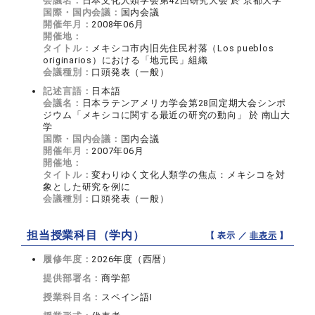
会議名：
日本文化人類学会第42回研究大会 於 京都大学
国際・国内会議：
国内会議
開催年月：
2008年06月
開催地：
タイトル：
メキシコ市内旧先住民村落（Los pueblos
originarios）における「地元民」組織
会議種別：
口頭発表（一般）
記述言語：
日本語
会議名：
日本ラテンアメリカ学会第28回定期大会シンポ
ジウム「メキシコに関する最近の研究の動向」 於 南山大
学
国際・国内会議：
国内会議
開催年月：
2007年06月
開催地：
タイトル：
変わりゆく文化人類学の焦点：メキシコを対
象とした研究を例に
会議種別：
口頭発表（一般）
担当授業科目（学内）
【 表示 ／
非表示
】
履修年度：
2026年度（西暦）
提供部署名：
商学部
授業科目名：
スペイン語I