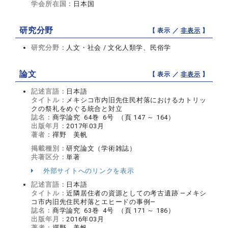
学会所在国：
日本国
研究分野
【 表示 ／
非表示
】
研究分野：
人文・社会 / 文化人類学、民俗学
論文
【 表示 ／
非表示
】
記述言語：
日本語
タイトル：
メキシコ市内旧先住民村落におけるカトリッ
クの祭礼をめぐる統合と対立
誌名：
商学論究 64巻 6号 （頁 147 ～ 164）
出版年月：
2017年03月
著者：
禪野 美帆
掲載種別：
研究論文（学術雑誌）
共著区分：
単著
外部サイトへのリンクを表示
記述言語：
日本語
タイトル：
近隣居住者の資源としての考古遺跡 —メキシ
コ市内旧先住民村落とエヒードの事例—
誌名：
商学論究 63巻 4号 （頁 171 ～ 186）
出版年月：
2016年03月
著者：
禪野 美帆