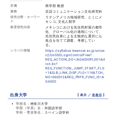
所属
商学部 教授
兼務
言語コミュニケーション文化研究科
研究分野・キーワー
ラテンアメリカ地域研究、とくにメ
ド
キシコ, 文化人類学
教育研究内容
メキシコにおける先住民村落の都市
化、グローバル化の過程について、
先住民自身による主観的な選択にも
焦点を当てて調査、考察してい
る。
シラバス情報
https://syllabus.kwansei.ac.jp/unias
v2/UnSSOLoginControlFree?
REQ_ACTION_DO=/AGA030PLS01Act
ion.do?
REQ_FUNCTION_JUMP_START_FLG
=1&SLB_LINK_DISP_FLG=114&TCH_
NO=060012&REQ_PRFR_FUNC_ID=A
GA030
出身大学
【 表示 ／
非表示
】
学校名：
神奈川大学
学部（学系）名：
外国語学部
学科・専攻等名：
スペイン語学科