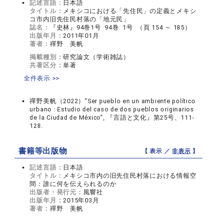
記述言語：
日本語
タイトル：
メキシコにおける「先住民」の定義とメキシ
コ市内旧先住民村落の「地元民」
誌名：
『史林』94巻1号 94巻 1号 （頁 154 ～ 185）
出版年月：
2011年01月
著者：
禪野 美帆
掲載種別：
研究論文（学術雑誌）
共著区分：
単著
全件表示 >>
禪野美帆（2022）"Ser pueblo en un ambiente político
urbano : Estudio del caso de dos pueblos originarios
de la Ciudad de México", 『言語と文化』第25号、111-
128.
書籍等出版物
【 表示 ／
非表示
】
記述言語：
日本語
タイトル：
メキシコ市内の旧先住民村落における情報空
間：誰に何を伝えられるのか
出版者・発行元：
風響社
出版年月：
2015年03月
著者：
禪野 美帆