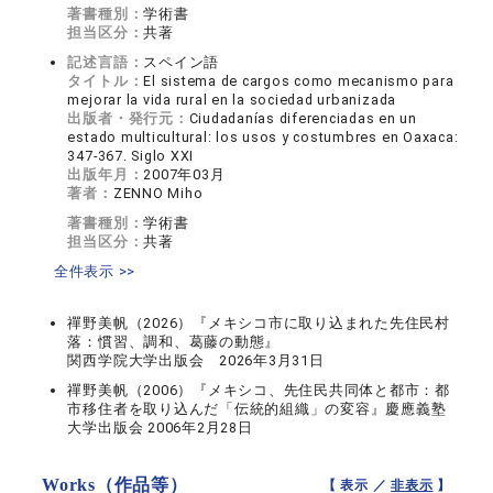
著書種別：
学術書
担当区分：
共著
記述言語：
スペイン語
タイトル：
El sistema de cargos como mecanismo para
mejorar la vida rural en la sociedad urbanizada
出版者・発行元：
Ciudadanías diferenciadas en un
estado multicultural: los usos y costumbres en Oaxaca:
347-367. Siglo XXI
出版年月：
2007年03月
著者：
ZENNO Miho
著書種別：
学術書
担当区分：
共著
全件表示 >>
禪野美帆（2026）『メキシコ市に取り込まれた先住民村
落：慣習、調和、葛藤の動態』
関西学院大学出版会 2026年3月31日
禪野美帆（2006）『メキシコ、先住民共同体と都市：都
市移住者を取り込んだ「伝統的組織」の変容』慶應義塾
大学出版会 2006年2月28日
Works（作品等）
【 表示 ／
非表示
】