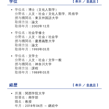
学位
【 表示 ／
非表示
】
学位名：
博士（文化人類学）
分野名：
人文・社会 / 文化人類学、民俗学
授与機関名：
東京外国語大学
取得方法：
論文
取得年月：
2002年12月
学位名：
社会学修士
分野名：
人文・社会 / 社会学
授与機関名：
慶應義塾大学
取得方法：
論文
取得年月：
1993年03月
学位名：
文学士
分野名：
人文・社会 / 文学一般
授与機関名：
神奈川大学
取得方法：
課程
取得年月：
1988年03月
経歴
【 表示 ／
非表示
】
所属：
関西学院大学
部署名：
商学部
職名：
教授
年月：
2018年04月 ～ 継続中