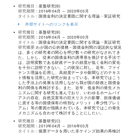
研究種目：
基盤研究(B)
研究期間：
2016年04月 ～ 2020年03月
タイトル：
国債金利の決定要因に関する理論・実証研究
外部サイトへのリンクを表示
研究種目：
基盤研究(B)
研究期間：
2016年04月 ～ 2020年03月
タイトル：
国債金利の決定要因に関する理論・実証研究
研究概要:
わが国の公的債務－国債金利間の逆説的な状況
は、多くの研究者の関心を呼び数々の研究がなされてき
た。しかし、従来の国債金利の誘導形を推計する手法で
は、説明変数である財政データの頻度が低く金利の変化
を十分に説明できない。この状況に対し、近年、ファイ
ナンス理論を応用し、高頻度データや新聞などのテキス
ト情報を活用した研究が始まっている。本研究ではこう
した手法上の発展を活用しながら我が国の財政と国債金
利の関係を再検討する。また、近年、低金利の発生メカ
ニズムに関する研究も進んでおり、いわゆるホームバイ
アスの存在、自然災害等の巨大リスクの影響、担保価値
に資する等の国債保有の特別なメリット（希少性プレミ
アム）等の要因が指摘されている。本研究ではこの発生
メカニズムも合わせて検討することにしたい。
研究種目：
基盤研究(C)
研究期間：
2013年04月 ～ 2016年03月
タイトル：
個票データを用いた非ケインズ効果の再検討