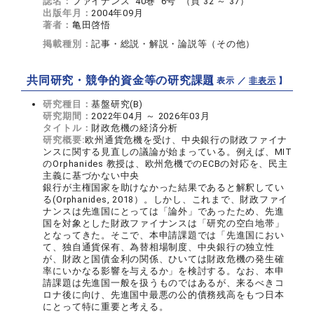
誌名：
ファイナンス 40巻 6号 （頁 32 ～ 37）
出版年月：
2004年09月
著者：
亀田啓悟
掲載種別：
記事・総説・解説・論説等（その他）
共同研究・競争的資金等の研究課題
【 表示 ／
非表示
】
研究種目：
基盤研究(B)
研究期間：
2022年04月 ～ 2026年03月
タイトル：
財政危機の経済分析
研究概要:
欧州通貨危機を受け、中央銀行の財政ファイナ
ンスに関する見直しの議論が始まっている。例えば、MIT
のOrphanides 教授は、欧州危機でのECBの対応を、民主
主義に基づかない中央
銀行が主権国家を助けなかった結果であると解釈してい
る(Orphanides, 2018）。しかし、これまで、財政ファイ
ナンスは先進国にとっては「論外」であったため、先進
国を対象とした財政ファイナンスは「研究の空白地帯」
となってきた。そこで、本申請課題では「先進国におい
て、独自通貨保有、為替相場制度、中央銀行の独立性
が、財政と国債金利の関係、ひいては財政危機の発生確
率にいかなる影響を与えるか」を検討する。なお、本申
請課題は先進国一般を扱うものではあるが、来るべきコ
ロナ後に向け、先進国中最悪の公的債務残高をもつ日本
にとって特に重要と考える。