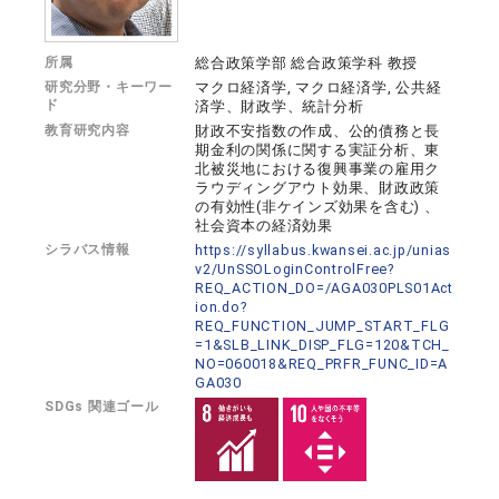
所属
総合政策学部 総合政策学科 教授
研究分野・キーワー
マクロ経済学, マクロ経済学, 公共経
ド
済学、財政学、統計分析
教育研究内容
財政不安指数の作成、公的債務と長
期金利の関係に関する実証分析、東
北被災地における復興事業の雇用ク
ラウディングアウト効果、財政政策
の有効性(非ケインズ効果を含む) 、
社会資本の経済効果
シラバス情報
https://syllabus.kwansei.ac.jp/unias
v2/UnSSOLoginControlFree?
REQ_ACTION_DO=/AGA030PLS01Act
ion.do?
REQ_FUNCTION_JUMP_START_FLG
=1&SLB_LINK_DISP_FLG=120&TCH_
NO=060018&REQ_PRFR_FUNC_ID=A
GA030
SDGs 関連ゴール