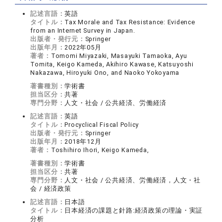
記述言語：
英語
タイトル：
Tax Morale and Tax Resistance: Evidence
from an Internet Survey in Japan.
出版者・発行元：
Springer
出版年月：
2022年05月
著者：
Tomomi Miyazaki, Masayuki Tamaoka, Ayu
Tomita, Keigo Kameda, Akihiro Kawase, Katsuyoshi
Nakazawa, Hiroyuki Ono, and Naoko Yokoyama
著書種別：
学術書
担当区分：
共著
専門分野：
人文・社会 / 公共経済、労働経済
記述言語：
英語
タイトル：
Procyclical Fiscal Policy
出版者・発行元：
Springer
出版年月：
2018年12月
著者：
Toshihiro Ihori, Keigo Kameda,
著書種別：
学術書
担当区分：
共著
専門分野：
人文・社会 / 公共経済、労働経済，人文・社
会 / 経済政策
記述言語：
日本語
タイトル：
日本経済の課題と針路:経済政策の理論・実証
分析