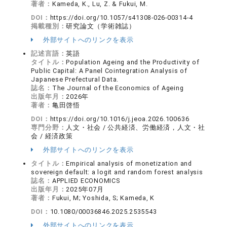
著者：
Kameda, K., Lu, Z. & Fukui, M.
DOI：
https://doi.org/10.1057/s41308-026-00314-4
掲載種別：
研究論文（学術雑誌）
外部サイトへのリンクを表示
記述言語：
英語
タイトル：
Population Ageing and the Productivity of
Public Capital: A Panel Cointegration Analysis of
Japanese Prefectural Data.
誌名：
The Journal of the Economics of Ageing
出版年月：
2026年
著者：
亀田啓悟
DOI：
https://doi.org/10.1016/j.jeoa.2026.100636
専門分野：
人文・社会 / 公共経済、労働経済，人文・社
会 / 経済政策
外部サイトへのリンクを表示
タイトル：
Empirical analysis of monetization and
sovereign default: a logit and random forest analysis
誌名：
APPLIED ECONOMICS
出版年月：
2025年07月
著者：
Fukui, M; Yoshida, S; Kameda, K
DOI：
10.1080/00036846.2025.2535543
外部サイトへのリンクを表示