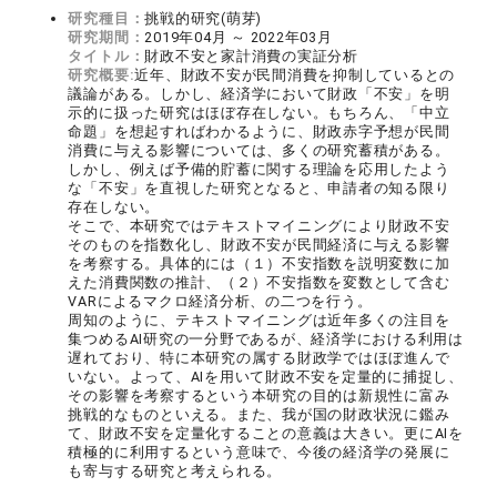
研究種目：
挑戦的研究(萌芽)
研究期間：
2019年04月 ～ 2022年03月
タイトル：
財政不安と家計消費の実証分析
研究概要:
近年、財政不安が民間消費を抑制しているとの
議論がある。しかし、経済学において財政「不安」を明
示的に扱った研究はほぼ存在しない。もちろん、「中立
命題」を想起すればわかるように、財政赤字予想が民間
消費に与える影響については、多くの研究蓄積がある。
しかし、例えば予備的貯蓄に関する理論を応用したよう
な「不安」を直視した研究となると、申請者の知る限り
存在しない。
そこで、本研究ではテキストマイニングにより財政不安
そのものを指数化し、財政不安が民間経済に与える影響
を考察する。具体的には（１）不安指数を説明変数に加
えた消費関数の推計、（２）不安指数を変数として含む
VARによるマクロ経済分析、の二つを行う。
周知のように、テキストマイニングは近年多くの注目を
集つめるAI研究の一分野であるが、経済学における利用は
遅れており、特に本研究の属する財政学ではほぼ進んで
いない。よって、AIを用いて財政不安を定量的に捕捉し、
その影響を考察するという本研究の目的は新規性に富み
挑戦的なものといえる。また、我が国の財政状況に鑑み
て、財政不安を定量化することの意義は大きい。更にAIを
積極的に利用するという意味で、今後の経済学の発展に
も寄与する研究と考えられる。