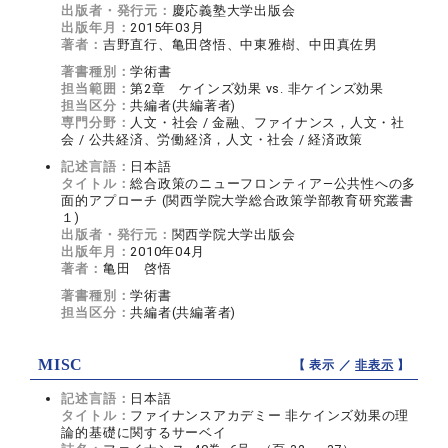
出版者・発行元：
慶応義塾大学出版会
出版年月：
2015年03月
著者：
吉野直行、亀田啓悟、中東雅樹、中田真佐男
著書種別：
学術書
担当範囲：
第2章 ケインズ効果 vs. 非ケインズ効果
担当区分：
共編者(共編著者)
専門分野：
人文・社会 / 金融、ファイナンス，人文・社
会 / 公共経済、労働経済，人文・社会 / 経済政策
記述言語：
日本語
タイトル：
総合政策のニューフロンティア―公共性への多
面的アプローチ (関西学院大学総合政策学部教育研究叢書
１)
出版者・発行元：
関西学院大学出版会
出版年月：
2010年04月
著者：
亀田 啓悟
著書種別：
学術書
担当区分：
共編者(共編著者)
MISC
【 表示 ／
非表示
】
記述言語：
日本語
タイトル：
ファイナンスアカデミー 非ケインズ効果の理
論的基礎に関するサーベイ