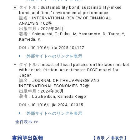
タイトル：
Sustainability bond, sustainability-linked
bond, and firms' environmental performance
誌名：
INTERNATIONAL REVIEW OF FINANCIAL
ANALYSIS 102巻
出版年月：
2025年06月
著者：
Shimauchi, T; Fukui, M; Yamamoto, D; Taura, Y;
Kameda, K
DOI：
10.1016/j.irfa.2025.104127
外部サイトへのリンクを表示
タイトル：
Impact of fiscal policies on the labor market
with search friction: An estimated DSGE model for
Japan
誌名：
JOURNAL OF THE JAPANESE AND
INTERNATIONAL ECONOMIES 72巻
出版年月：
2024年06月
著者：
Lu Zhenkun, Kameda Keigo
DOI：
10.1016/j.jjie.2024.101315
外部サイトへのリンクを表示
全件表示 >>
書籍等出版物
【 表示 ／
非表示
】