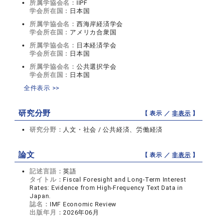
所属学協会名：
IIPF
学会所在国：
日本国
所属学協会名：
西海岸経済学会
学会所在国：
アメリカ合衆国
所属学協会名：
日本経済学会
学会所在国：
日本国
所属学協会名：
公共選択学会
学会所在国：
日本国
全件表示 >>
研究分野
【 表示 ／
非表示
】
研究分野：
人文・社会 / 公共経済、労働経済
論文
【 表示 ／
非表示
】
記述言語：
英語
タイトル：
Fiscal Foresight and Long-Term Interest
Rates: Evidence from High-Frequency Text Data in
Japan.
誌名：
IMF Economic Review
出版年月：
2026年06月