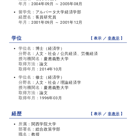
年月：
2004年09月 ～ 2005年08月
留学先：
アルバータ大学経済学部
経歴名：
客員研究員
年月：
2001年09月 ～ 2001年12月
学位
【 表示 ／
非表示
】
学位名：
博士（経済学）
分野名：
人文・社会 / 公共経済、労働経済
授与機関名：
慶應義塾大学
取得方法：
論文
取得年月：
2014年10月
学位名：
修士（経済学）
分野名：
人文・社会 / 理論経済学
授与機関名：
慶應義塾大学
取得方法：
論文
取得年月：
1996年03月
経歴
【 表示 ／
非表示
】
所属：
関西学院大学
部署名：
総合政策学部
職名：
教授