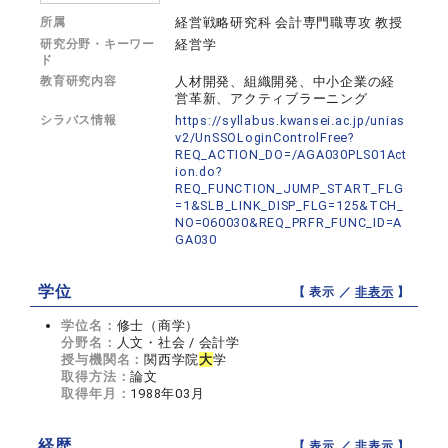
所属
経営戦略研究科 会計専門職専攻 教授
研究分野・キーワー
経営学
ド
教育研究内容
人材開発、組織開発、中小企業の経
営革新、アクティブラーニング
シラバス情報
https://syllabus.kwansei.ac.jp/unias
v2/UnSSOLoginControlFree?
REQ_ACTION_DO=/AGA030PLS01Act
ion.do?
REQ_FUNCTION_JUMP_START_FLG
=1&SLB_LINK_DISP_FLG=125&TCH_
NO=060030&REQ_PRFR_FUNC_ID=A
GA030
学位
【 表示 ／
非表示
】
学位名：
修士（商学）
分野名：
人文・社会 / 会計学
授与機関名：
関西学院
大
学
取得方法：
論文
取得年月：
1988年03月
経歴
【 表示 ／
非表示
】