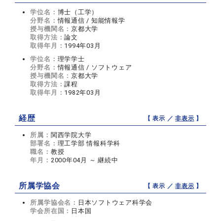
学位名：
博士（工学）
分野名：
情報通信 / 知能情報学
授与機関名：
京都大学
取得方法：
論文
取得年月：
1994年03月
学位名：
理学学士
分野名：
情報通信 / ソフトウェア
授与機関名：
京都大学
取得方法：
課程
取得年月：
1982年03月
経歴
【 表示 ／
非表示
】
所属：
関西学院大学
部署名：
理工学部 情報科学科
職名：
教授
年月：
2000年04月 ～ 継続中
所属学協会
【 表示 ／
非表示
】
所属学協会名：
日本ソフトウェア科学会
学会所在国：
日本国