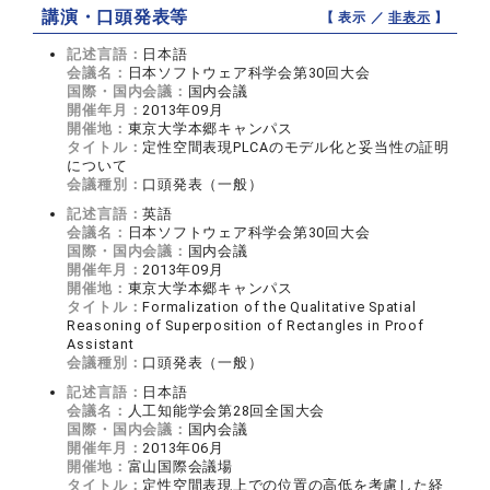
講演・口頭発表等
【 表示 ／
非表示
】
記述言語：
日本語
会議名：
日本ソフトウェア科学会第30回大会
国際・国内会議：
国内会議
開催年月：
2013年09月
開催地：
東京大学本郷キャンパス
タイトル：
定性空間表現PLCAのモデル化と妥当性の証明
について
会議種別：
口頭発表（一般）
記述言語：
英語
会議名：
日本ソフトウェア科学会第30回大会
国際・国内会議：
国内会議
開催年月：
2013年09月
開催地：
東京大学本郷キャンパス
タイトル：
Formalization of the Qualitative Spatial
Reasoning of Superposition of Rectangles in Proof
Assistant
会議種別：
口頭発表（一般）
記述言語：
日本語
会議名：
人工知能学会第28回全国大会
国際・国内会議：
国内会議
開催年月：
2013年06月
開催地：
富山国際会議場
タイトル：
定性空間表現上での位置の高低を考慮した経