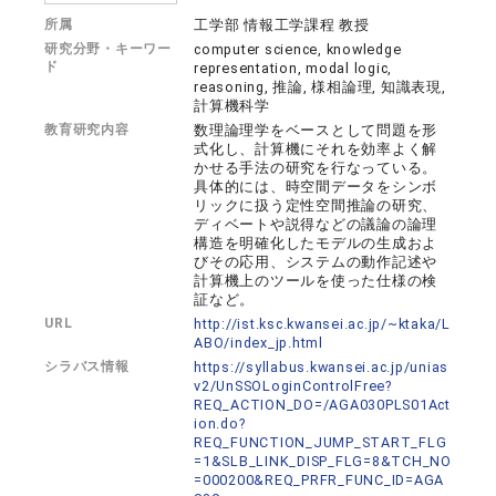
所属
工学部 情報工学課程 教授
研究分野・キーワー
computer science, knowledge
ド
representation, modal logic,
reasoning, 推論, 様相論理, 知識表現,
計算機科学
教育研究内容
数理論理学をベースとして問題を形
式化し、計算機にそれを効率よく解
かせる手法の研究を行なっている。
具体的には、時空間データをシンボ
リックに扱う定性空間推論の研究、
ディベートや説得などの議論の論理
構造を明確化したモデルの生成およ
びその応用、システムの動作記述や
計算機上のツールを使った仕様の検
証など。
URL
http://ist.ksc.kwansei.ac.jp/~ktaka/L
ABO/index_jp.html
シラバス情報
https://syllabus.kwansei.ac.jp/unias
v2/UnSSOLoginControlFree?
REQ_ACTION_DO=/AGA030PLS01Act
ion.do?
REQ_FUNCTION_JUMP_START_FLG
=1&SLB_LINK_DISP_FLG=8&TCH_NO
=000200&REQ_PRFR_FUNC_ID=AGA