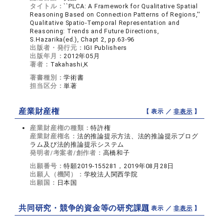
タイトル：
``PLCA: A Framework for Qualitative Spatial
Reasoning Based on Connection Patterns of Regions,''
Qualitative Spatio-Temporal Representation and
Reasoning: Trends and Future Directions,
S.Hazarika(ed.), Chapt 2, pp.63-96
出版者・発行元：
IGI Publishers
出版年月：
2012年05月
著者：
Takahashi,K
著書種別：
学術書
担当区分：
単著
産業財産権
【 表示 ／
非表示
】
産業財産権の種類：
特許権
産業財産権名：
法的推論提示方法、法的推論提示プログ
ラム及び法的推論提示システム
発明者/考案者/創作者：
高橋和子
出願番号：
特願2019-155281，2019年08月28日
出願人（機関）：
学校法人関西学院
出願国：
日本国
共同研究・競争的資金等の研究課題
【 表示 ／
非表示
】