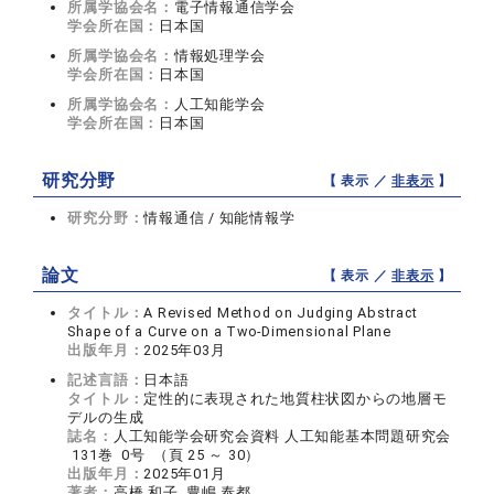
所属学協会名：
電子情報通信学会
学会所在国：
日本国
所属学協会名：
情報処理学会
学会所在国：
日本国
所属学協会名：
人工知能学会
学会所在国：
日本国
研究分野
【 表示 ／
非表示
】
研究分野：
情報通信 / 知能情報学
論文
【 表示 ／
非表示
】
タイトル：
A Revised Method on Judging Abstract
Shape of a Curve on a Two-Dimensional Plane
出版年月：
2025年03月
記述言語：
日本語
タイトル：
定性的に表現された地質柱状図からの地層モ
デルの生成
誌名：
人工知能学会研究会資料 人工知能基本問題研究会
131巻 0号 （頁 25 ～ 30）
出版年月：
2025年01月
著者：
高橋 和子, 豊嶋 泰都