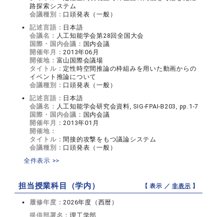
路探索システム
会議種別：
口頭発表（一般）
記述言語：
日本語
会議名：
人工知能学会第28回全国大会
国際・国内会議：
国内会議
開催年月：
2013年06月
開催地：
富山国際会議場
タイトル：
定性時空間推論の枠組みを用いた動画からの
イベント推論について
会議種別：
口頭発表（一般）
記述言語：
日本語
会議名：
人工知能学会研究会資料, SIG-FPAI-B203, pp.1-7
国際・国内会議：
国内会議
開催年月：
2013年01月
開催地：
タイトル：
間接的攻撃をもつ議論システム
会議種別：
口頭発表（一般）
全件表示 >>
担当授業科目（学内）
【 表示 ／
非表示
】
履修年度：
2026年度（西暦）
提供部署名：
理工学部