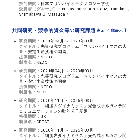
授与機関：
日本マリンバイオテクノロジー学会
受賞者（グループ）：
Nakayasu M, Amano M, Tanaka T,
Shimakawa G, Matsuda Y
共同研究・競争的資金等の研究課題
【 表示 ／
非表示
】
研究期間：
2021年04月 ～ 2023年03月
タイトル：
先導研究プログラム「マリンバイオマスの大
量・安定生産技術の開発」
提供機関：
NEDO
制度名：
NEDO
研究期間：
2021年04月 ～ 2023年03月
タイトル：
先導研究プログラム「マリンバイオマスの大
量・安定生産技術の開発」
提供機関：
NEDO
制度名：
NEDO
研究期間：
2020年11月 ～ 2026年03月
タイトル：
「細胞内ダイナミクス」光合成オルガネラ間
コミュニケーションの動的分子基盤
提供機関：
JST
制度名：
CREST
研究期間：
2020年11月 ～ 2026年03月
タイトル：
「細胞内ダイナミクス」光合成オルガネラ間