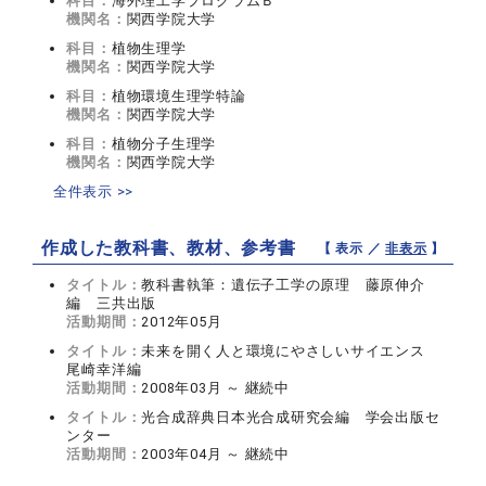
科目：
海外理工学プログラムＢ
機関名：
関西学院大学
科目：
植物生理学
機関名：
関西学院大学
科目：
植物環境生理学特論
機関名：
関西学院大学
科目：
植物分子生理学
機関名：
関西学院大学
全件表示 >>
作成した教科書、教材、参考書
【 表示 ／
非表示
】
タイトル：
教科書執筆：遺伝子工学の原理 藤原伸介
編 三共出版
活動期間：
2012年05月
タイトル：
未来を開く人と環境にやさしいサイエンス
尾崎幸洋編
活動期間：
2008年03月 ～ 継続中
タイトル：
光合成辞典日本光合成研究会編 学会出版セ
ンター
活動期間：
2003年04月 ～ 継続中