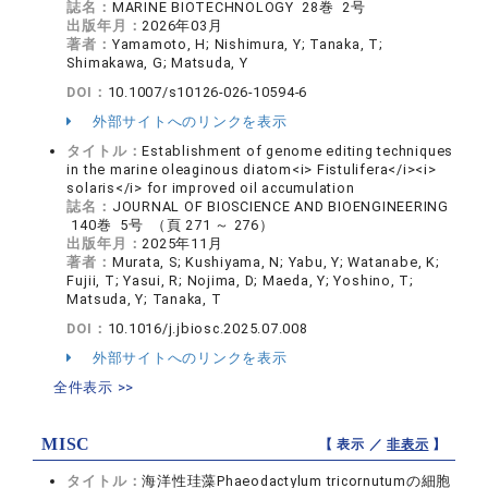
誌名：
MARINE BIOTECHNOLOGY 28巻 2号
出版年月：
2026年03月
著者：
Yamamoto, H; Nishimura, Y; Tanaka, T;
Shimakawa, G; Matsuda, Y
DOI：
10.1007/s10126-026-10594-6
外部サイトへのリンクを表示
タイトル：
Establishment of genome editing techniques
in the marine oleaginous diatom<i> Fistulifera</i><i>
solaris</i> for improved oil accumulation
誌名：
JOURNAL OF BIOSCIENCE AND BIOENGINEERING
140巻 5号 （頁 271 ～ 276）
出版年月：
2025年11月
著者：
Murata, S; Kushiyama, N; Yabu, Y; Watanabe, K;
Fujii, T; Yasui, R; Nojima, D; Maeda, Y; Yoshino, T;
Matsuda, Y; Tanaka, T
DOI：
10.1016/j.jbiosc.2025.07.008
外部サイトへのリンクを表示
全件表示 >>
MISC
【 表示 ／
非表示
】
タイトル：
海洋性珪藻Phaeodactylum tricornutumの細胞