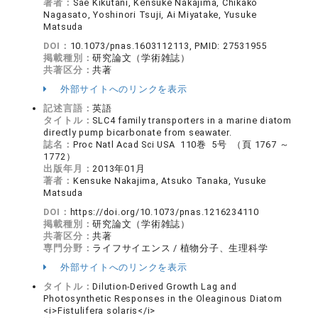
著者：
Sae Kikutani, Kensuke Nakajima, Chikako
Nagasato, Yoshinori Tsuji, Ai Miyatake, Yusuke
Matsuda
DOI：
10.1073/pnas.1603112113, PMID: 27531955
掲載種別：
研究論文（学術雑誌）
共著区分：
共著
外部サイトへのリンクを表示
記述言語：
英語
タイトル：
SLC4 family transporters in a marine diatom
directly pump bicarbonate from seawater.
誌名：
Proc Natl Acad Sci USA 110巻 5号 （頁 1767 ～
1772）
出版年月：
2013年01月
著者：
Kensuke Nakajima, Atsuko Tanaka, Yusuke
Matsuda
DOI：
https://doi.org/10.1073/pnas.1216234110
掲載種別：
研究論文（学術雑誌）
共著区分：
共著
専門分野：
ライフサイエンス / 植物分子、生理科学
外部サイトへのリンクを表示
タイトル：
Dilution-Derived Growth Lag and
Photosynthetic Responses in the Oleaginous Diatom
<i>Fistulifera solaris</i>