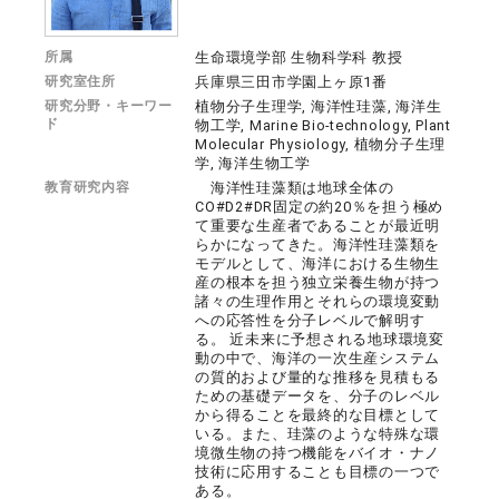
所属
生命環境学部 生物科学科 教授
研究室住所
兵庫県三田市学園上ヶ原1番
研究分野・キーワー
植物分子生理学, 海洋性珪藻, 海洋生
ド
物工学, Marine Bio-technology, Plant
Molecular Physiology, 植物分子生理
学, 海洋生物工学
教育研究内容
海洋性珪藻類は地球全体の
CO#D2#DR固定の約20％を担う極め
て重要な生産者であることが最近明
らかになってきた。海洋性珪藻類を
モデルとして、海洋における生物生
産の根本を担う独立栄養生物が持つ
諸々の生理作用とそれらの環境変動
への応答性を分子レベルで解明す
る。 近未来に予想される地球環境変
動の中で、海洋の一次生産システム
の質的および量的な推移を見積もる
ための基礎データを、分子のレベル
から得ることを最終的な目標として
いる。また、珪藻のような特殊な環
境微生物の持つ機能をバイオ・ナノ
技術に応用することも目標の一つで
ある。