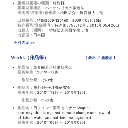
産業財産権の種類：
特許権
産業財産権名：
バイオシリカの製造法
発明者/考案者/創作者：
松田祐介，堀口雅人，他
出願番号：
特願2009-125168，2009年05月25日
特許番号/登録番号：
特許第5765512号，2015年06月26日
出願人（機関）：
学校法人関西学院，他
出願国：
日本国
全件表示 >>
Works（作品等）
【 表示 ／
非表示
】
作品名：
第６回分子珪藻研究会
発表年月：
2019年12月
作品分類：
その他
作品名：
第5回分子珪藻研究会
発表年月：
2018年12月 ～ 2019年12月
作品分類：
その他
作品名：
日フィン二国間セミナーShaping
photosynthesis against climate change and toward
efficient water and nutrient management.
発表年月：
2018年09月 ～ 2019年09月