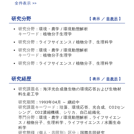
全件表示 >>
研究分野
【 表示 ／
非表示
】
研究分野：
環境・農学 / 環境動態解析
キーワード：
植物分子生理学
研究分野：
ライフサイエンス / 植物分子、生理科学
研究分野：
環境・農学 / 環境動態解析
キーワード：
植物分子生理学
研究分野：
ライフサイエンス / 植物分子、生理科学
研究経歴
【 表示 ／
非表示
】
研究課題名：
海洋光合成微生物の環境応答および生物材
料生産工学
研究期間：
1993年04月 ～ 継続中
研究課題キーワード：
珪藻、環境応答、光合成、CO2セン
シング、CO2濃縮機構、シリカ、自己組織化
専門分野：
環境・農学 / 環境動態解析，ライフサイエン
ス / 植物分子、生理科学，ライフサイエンス / 水圏生命
科学
研究態様（個人・共同別）区分：
国際共同研究