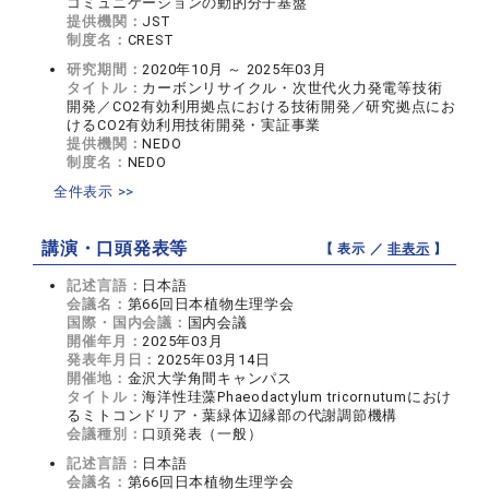
コミュニケーションの動的分子基盤
提供機関：
JST
制度名：
CREST
研究期間：
2020年10月 ～ 2025年03月
タイトル：
カーボンリサイクル・次世代火力発電等技術
開発／CO2有効利用拠点における技術開発／研究拠点にお
けるCO2有効利用技術開発・実証事業
提供機関：
NEDO
制度名：
NEDO
全件表示 >>
講演・口頭発表等
【 表示 ／
非表示
】
記述言語：
日本語
会議名：
第66回日本植物生理学会
国際・国内会議：
国内会議
開催年月：
2025年03月
発表年月日：
2025年03月14日
開催地：
金沢大学角間キャンパス
タイトル：
海洋性珪藻Phaeodactylum tricornutumにおけ
るミトコンドリア・葉緑体辺縁部の代謝調節機構
会議種別：
口頭発表（一般）
記述言語：
日本語
会議名：
第66回日本植物生理学会