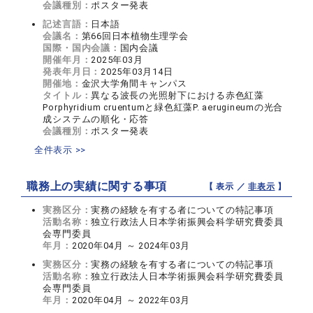
会議種別：
ポスター発表
記述言語：
日本語
会議名：
第66回日本植物生理学会
国際・国内会議：
国内会議
開催年月：
2025年03月
発表年月日：
2025年03月14日
開催地：
金沢大学角間キャンパス
タイトル：
異なる波長の光照射下における赤色紅藻
Porphyridium cruentumと緑色紅藻P. aerugineumの光合
成システムの順化・応答
会議種別：
ポスター発表
全件表示 >>
職務上の実績に関する事項
【 表示 ／
非表示
】
実務区分：
実務の経験を有する者についての特記事項
活動名称：
独立行政法人日本学術振興会科学研究費委員
会専門委員
年月：
2020年04月 ～ 2024年03月
実務区分：
実務の経験を有する者についての特記事項
活動名称：
独立行政法人日本学術振興会科学研究費委員
会専門委員
年月：
2020年04月 ～ 2022年03月