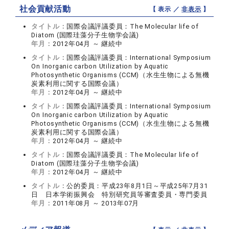
社会貢献活動
【 表示 ／
非表示
】
タイトル：
国際会議評議委員：The Molecular life of
Diatom (国際珪藻分子生物学会議)
年月：
2012年04月 ～ 継続中
タイトル：
国際会議評議委員：International Symposium
On Inorganic carbon Utilization by Aquatic
Photosynthetic Organisms (CCM)（水生生物による無機
炭素利用に関する国際会議）
年月：
2012年04月 ～ 継続中
タイトル：
国際会議評議委員：International Symposium
On Inorganic carbon Utilization by Aquatic
Photosynthetic Organisms (CCM)（水生生物による無機
炭素利用に関する国際会議）
年月：
2012年04月 ～ 継続中
タイトル：
国際会議評議委員：The Molecular life of
Diatom (国際珪藻分子生物学会議)
年月：
2012年04月 ～ 継続中
タイトル：
公的委員：平成23年8月1日～平成25年7月31
日 日本学術振興会 特別研究員等審査委員・専門委員
年月：
2011年08月 ～ 2013年07月