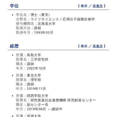
学位
【 表示 ／
非表示
】
学位名：
博士（農学）
分野名：
ライフサイエンス / 応用分子細胞生物学
授与機関名：
北海道大学
取得方法：
課程
取得年月：
1993年03月
経歴
【 表示 ／
非表示
】
所属：
鳥取大学
部署名：
工学研究科
職名：
講師
年月：
2022年10月
所属：
東京大学
部署名：
理学部
職名：
講師
年月：
2019年11月
所属：
関西学院大学
部署名：
研究推進社会連携機構 研究創発センター
職名：
副センター長
年月：
2019年04月 ～ 継続中
所属：
琉球大学