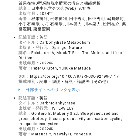
質局在性θ型炭酸脱水酵素の構造と機能解析
誌名：
日本生化学会大会(Web) 97th巻
出版年月：
2024年
著者：
根来宙利, 根来宙利, 田中秀明, 田中秀明, 嶋川銀河,
小手石泰康, 小手石泰康, 川本晃大, 川本晃大, 松田祐介, 栗
栖源嗣, 栗栖源嗣
記述言語：
英語
タイトル：
Carbohydrate Metabolism
出版者・発行元：
Springer-Nature
誌名：
Falciatore A, Mock T Ed. The Molecular Life of
Diatoms
出版年月：
2022年
著者：
Peter G Kroth, Yusuke Matsuda
DOI：
https://doi.org/10.1007/978-3-030-92499-7_17
掲載種別：
記事・総説・解説・論説等（その他）
外部サイトへのリンクを表示
記述言語：
英語
タイトル：
Carbnic anhydrase
出版者・発行元：
ISTE-WILEY
誌名：
Gontero B, Maberly S Ed. Blue planet, red and
green photosynthesis: productivity and carbon cycling
in aquatic ecosystem
出版年月：
2022年
著者：
Matsuda Y, Nawaly H, Yoneda K