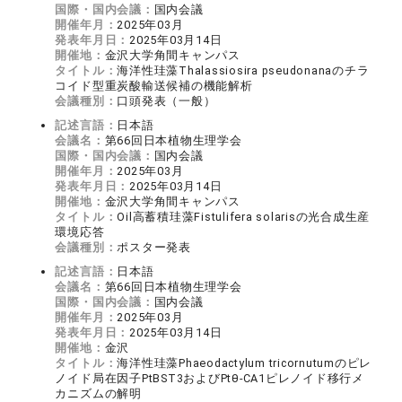
国際・国内会議：
国内会議
開催年月：
2025年03月
発表年月日：
2025年03月14日
開催地：
金沢大学角間キャンパス
タイトル：
海洋性珪藻Thalassiosira pseudonanaのチラ
コイド型重炭酸輸送候補の機能解析
会議種別：
口頭発表（一般）
記述言語：
日本語
会議名：
第66回日本植物生理学会
国際・国内会議：
国内会議
開催年月：
2025年03月
発表年月日：
2025年03月14日
開催地：
金沢大学角間キャンパス
タイトル：
Oil高蓄積珪藻Fistulifera solarisの光合成生産
環境応答
会議種別：
ポスター発表
記述言語：
日本語
会議名：
第66回日本植物生理学会
国際・国内会議：
国内会議
開催年月：
2025年03月
発表年月日：
2025年03月14日
開催地：
金沢
タイトル：
海洋性珪藻Phaeodactylum tricornutumのピレ
ノイド局在因子PtBST3およびPtθ-CA1ピレノイド移行メ
カニズムの解明