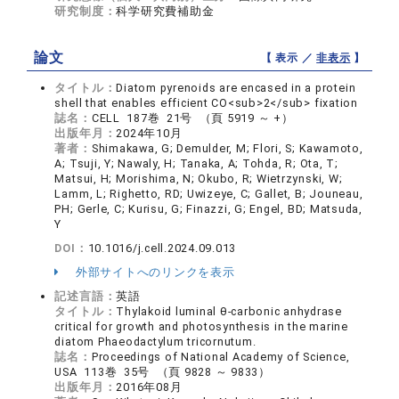
研究制度：
科学研究費補助金
論文
【 表示 ／
非表示
】
タイトル：
Diatom pyrenoids are encased in a protein
shell that enables efficient CO<sub>2</sub> fixation
誌名：
CELL 187巻 21号 （頁 5919 ～ +）
出版年月：
2024年10月
著者：
Shimakawa, G; Demulder, M; Flori, S; Kawamoto,
A; Tsuji, Y; Nawaly, H; Tanaka, A; Tohda, R; Ota, T;
Matsui, H; Morishima, N; Okubo, R; Wietrzynski, W;
Lamm, L; Righetto, RD; Uwizeye, C; Gallet, B; Jouneau,
PH; Gerle, C; Kurisu, G; Finazzi, G; Engel, BD; Matsuda,
Y
DOI：
10.1016/j.cell.2024.09.013
外部サイトへのリンクを表示
記述言語：
英語
タイトル：
Thylakoid luminal θ-carbonic anhydrase
critical for growth and photosynthesis in the marine
diatom Phaeodactylum tricornutum.
誌名：
Proceedings of National Academy of Science,
USA 113巻 35号 （頁 9828 ～ 9833）
出版年月：
2016年08月