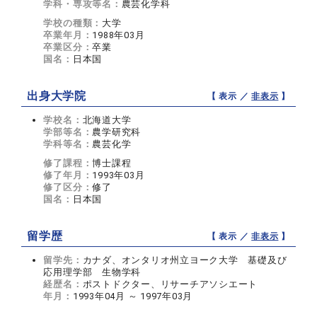
学科・専攻等名：
農芸化学科
学校の種類：
大学
卒業年月：
1988年03月
卒業区分：
卒業
国名：
日本国
出身大学院
【 表示 ／
非表示
】
学校名：
北海道大学
学部等名：
農学研究科
学科等名：
農芸化学
修了課程：
博士課程
修了年月：
1993年03月
修了区分：
修了
国名：
日本国
留学歴
【 表示 ／
非表示
】
留学先：
カナダ、オンタリオ州立ヨーク大学 基礎及び
応用理学部 生物学科
経歴名：
ポストドクター、リサーチアソシエート
年月：
1993年04月 ～ 1997年03月