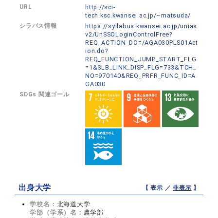
URL
http://sci-
tech.ksc.kwansei.ac.jp/~matsuda/
シラバス情報
https://syllabus.kwansei.ac.jp/unias
v2/UnSSOLoginControlFree?
REQ_ACTION_DO=/AGA030PLS01Act
ion.do?
REQ_FUNCTION_JUMP_START_FLG
=1&SLB_LINK_DISP_FLG=733&TCH_
NO=970140&REQ_PRFR_FUNC_ID=A
GA030
SDGs 関連ゴール
出身大学
【 表示 ／
非表示
】
学校名：
北海道大学
学部（学系）名：
農学部