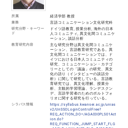
所属
経済学部 教授
兼務
言語コミュニケーション文化研究科
研究分野・キーワー
ドイツ語教育, 授業分析, 海外の日本
ド
人コミュニティ, 異文化間コミュニケ
ーション, 談話分析
教育研究内容
主な研究分野は異文化間コミュニケ
ーション、言語教育研究である。異
文化間コミュニケーションでは、ド
イツにおける日本人コミュニティの
研究、コミュニケーション・カテゴ
リーとしての「議論」の研究、異文
化の語り（インタビューの談話分
析）に関して研究している。言語教
育研究では、異文化理解、授業分
析、主観的学習理論、ランデスクン
デ、言語学習者のためのポルトフォ
リオに関する研究を行っている。
シラバス情報
https://syllabus.kwansei.ac.jp/unias
v2/UnSSOLoginControlFree?
REQ_ACTION_DO=/AGA030PLS01Act
ion.do?
REQ_FUNCTION_JUMP_START_FLG