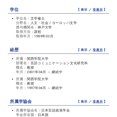
学位
【 表示 ／
非表示
】
学位名：
文学修士
分野名：
人文・社会 / ヨーロッパ文学
授与機関名：
神戸大学
取得方法：
課程
取得年月：
1989年03月
経歴
【 表示 ／
非表示
】
所属：
関西学院大学
部署名：
言語コミュニケーション文化研究科
職名：
教授
年月：
2001年04月 ～ 継続中
所属：
関西学院大学
職名：
教授
年月：
1997年04月 ～ 継続中
所属学協会
【 表示 ／
非表示
】
所属学協会名：
日本言語政策学会
学会所在国：
日本国