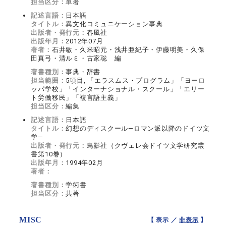
担当区分：
単著
記述言語：
日本語
タイトル：
異文化コミュニケーション事典
出版者・発行元：
春風社
出版年月：
2012年07月
著者：
石井敏・久米昭元・浅井亜紀子・伊藤明美・久保
田真弓・清ルミ・古家聡 編
著書種別：
事典・辞書
担当範囲：
5項目, 「エラスムス・プログラム」「ヨーロ
ッパ学校」「インターナショナル・スクール」「エリー
ト労働移民」「複言語主義」
担当区分：
編集
記述言語：
日本語
タイトル：
幻想のディスクール―ロマン派以降のドイツ文
学―
出版者・発行元：
鳥影社（クヴェレ会ドイツ文学研究叢
書第10巻）
出版年月：
1994年02月
著者：
著書種別：
学術書
担当区分：
共著
MISC
【 表示 ／
非表示
】