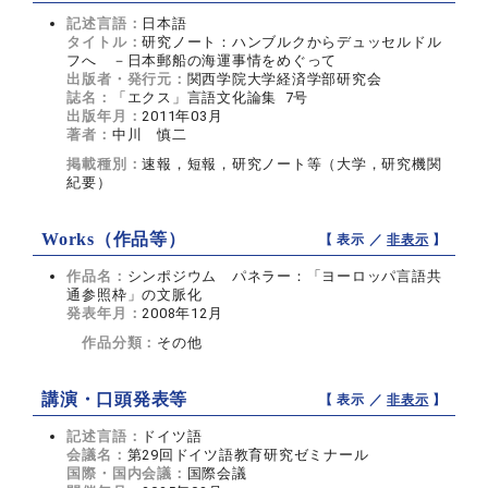
記述言語：
日本語
タイトル：
研究ノート：ハンブルクからデュッセルドル
フへ －日本郵船の海運事情をめぐって
出版者・発行元：
関西学院大学経済学部研究会
誌名：
「エクス」言語文化論集 7号
出版年月：
2011年03月
著者：
中川 慎二
掲載種別：
速報，短報，研究ノート等（大学，研究機関
紀要）
Works（作品等）
【 表示 ／
非表示
】
作品名：
シンポジウム パネラー：「ヨーロッパ言語共
通参照枠」の文脈化
発表年月：
2008年12月
作品分類：
その他
講演・口頭発表等
【 表示 ／
非表示
】
記述言語：
ドイツ語
会議名：
第29回ドイツ語教育研究ゼミナール
国際・国内会議：
国際会議