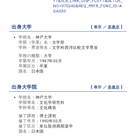
=1&SLB_LINK_DISP_FLG=740&TCH_
NO=970240&REQ_PRFR_FUNC_ID=A
GA030
出身大学
【 表示 ／
非表示
】
学校名：
神戸大学
学部（学系）名：
文学部
学科・専攻等名：
文学科西洋比較文学専攻
学校の種類：
大学
卒業年月：
1987年03月
卒業区分：
卒業
国名：
日本国
出身大学院
【 表示 ／
非表示
】
学校名：
神戸大学
学部等名：
文化学研究科
学科等名：
文化構造
修了課程：
博士課程
修了年月：
1992年03月
修了区分：
単位取得満期退学
国名：
日本国