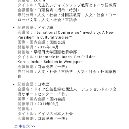
開催地：
ZOOM
タイトル：
民主的シティズンシップ教育とドイツ語教育
会議種別：
口頭発表（招待・特別）
専門分野：
人文・社会 / 外国語教育，人文・社会 / ヨー
ロッパ文学，人文・社会 / 言語学
記述言語：
ドイツ語
会議名：
International Conference "Invectivity: A New
Paradigm in Cultural Studies?"
国際・国内会議：
国際会議
開催年月：
2019年04月
開催地：
早稲田大学国際教養学部
タイトル：
Hassrede in Japan. Der Fall der
Koreanischen Schulen in Westjapan.
会議種別：
口頭発表（一般）
専門分野：
人文・社会 / 言語学，人文・社会 / 外国語教
育
記述言語：
日本語
会議名：
ドイツ公益登録社団法人 デュッセルドルフ交
流サポートセンター 「竹」
国際・国内会議：
国内会議
開催年月：
2011年08月
開催地：
タイトル：
ドイツの日本人社会
会議種別：
口頭発表（一般）
全件表示 >>