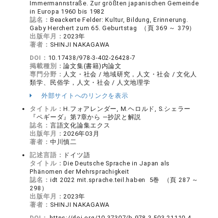
Immermannstraße. Zur größten japanischen Gemeinde
in Europa 1960 bis 1982
誌名：
Beackerte Felder: Kultur, Bildung, Erinnerung.
Gaby Herchert zum 65. Geburtstag （頁 369 ～ 379）
出版年月：
2023年
著者：
SHINJI NAKAGAWA
DOI：
10.17438/978-3-402-26428-7
掲載種別：
論文集(書籍)内論文
専門分野：
人文・社会 / 地域研究，人文・社会 / 文化人
類学、民俗学，人文・社会 / 人文地理学
外部サイトへのリンクを表示
タイトル：
H.フォアレンダー, M.ヘロルド, S.シェラー
『ペギーダ』第7章から ―抄訳と解説
誌名：
言語文化論集エクス
出版年月：
2026年03月
著者：
中川慎二
記述言語：
ドイツ語
タイトル：
Die Deutsche Sprache in Japan als
Phänomen der Mehrsprachigkeit
誌名：
idt 2022 mit.sprache.teil.haben 5巻 （頁 287 ～
298）
出版年月：
2023年
著者：
SHINJI NAKAGAWA
DOI：
https://doi.org/10.37307/b.978-3-503-21110-4