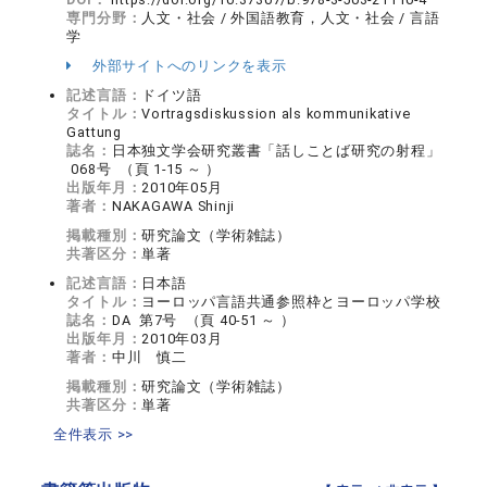
専門分野：
人文・社会 / 外国語教育，人文・社会 / 言語
学
外部サイトへのリンクを表示
記述言語：
ドイツ語
タイトル：
Vortragsdiskussion als kommunikative
Gattung
誌名：
日本独文学会研究叢書「話しことば研究の射程」
068号 （頁 1-15 ～ ）
出版年月：
2010年05月
著者：
NAKAGAWA Shinji
掲載種別：
研究論文（学術雑誌）
共著区分：
単著
記述言語：
日本語
タイトル：
ヨーロッパ言語共通参照枠とヨーロッパ学校
誌名：
DA 第7号 （頁 40-51 ～ ）
出版年月：
2010年03月
著者：
中川 慎二
掲載種別：
研究論文（学術雑誌）
共著区分：
単著
全件表示 >>