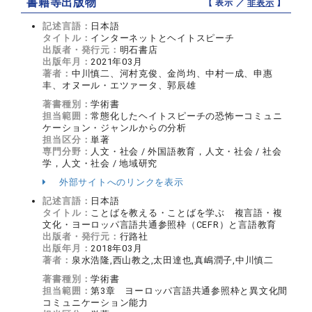
書籍等出版物
【 表示 ／
非表示
】
記述言語：
日本語
タイトル：
インターネットとヘイトスピーチ
出版者・発行元：
明石書店
出版年月：
2021年03月
著者：
中川慎二、河村克俊、金尚均、中村一成、申惠
丰、オヌール・エツァータ、郭辰雄
著書種別：
学術書
担当範囲：
常態化したヘイトスピーチの恐怖ーコミュニ
ケーション・ジャンルからの分析
担当区分：
単著
専門分野：
人文・社会 / 外国語教育，人文・社会 / 社会
学，人文・社会 / 地域研究
外部サイトへのリンクを表示
記述言語：
日本語
タイトル：
ことばを教える・ことばを学ぶ 複言語・複
文化・ヨーロッパ言語共通参照枠（CEFR）と言語教育
出版者・発行元：
行路社
出版年月：
2018年03月
著者：
泉水浩隆,西山教之,太田達也,真嶋潤子,中川慎二
著書種別：
学術書
担当範囲：
第3章 ヨーロッパ言語共通参照枠と異文化間
コミュニケーション能力