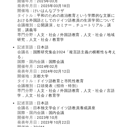
開催年月：
2025年03月
発表年月日：
2025年03月18日
開催地：
けいはんなプラザ
タイトル：
平和のための政治教育という学際的な文脈に
おける外国語としてのドイツ語教員の生涯学習について
会議種別：
公開講演，セミナー，チュートリアル，講
習，講義等
専門分野：
人文・社会 / 外国語教育，人文・社会 / 地域
研究，人文・社会 / 教育学
記述言語：
日本語
会議名：
国際研究集会2024「複言語主義の横断性を考え
る」
国際・国内会議：
国際会議
開催年月：
2024年02月
発表年月日：
2024年02月12日
開催地：
京都大学
タイトル：
ドイツ語教育と市民性教育
会議種別：
口頭発表（招待・特別）
専門分野：
人文・社会 / 外国語教育，人文・社会 / 言語
学，人文・社会 / 教育学
記述言語：
日本語
会議名：
日本独文学会ドイツ語教員養成講座
国際・国内会議：
国内会議
開催年月：
2023年10月
発表年月日：
2023年10月22日