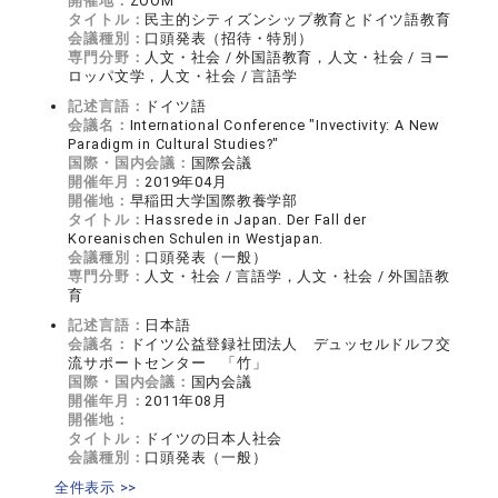
開催地：
ZOOM
タイトル：
民主的シティズンシップ教育とドイツ語教育
会議種別：
口頭発表（招待・特別）
専門分野：
人文・社会 / 外国語教育，人文・社会 / ヨー
ロッパ文学，人文・社会 / 言語学
記述言語：
ドイツ語
会議名：
International Conference "Invectivity: A New
Paradigm in Cultural Studies?"
国際・国内会議：
国際会議
開催年月：
2019年04月
開催地：
早稲田大学国際教養学部
タイトル：
Hassrede in Japan. Der Fall der
Koreanischen Schulen in Westjapan.
会議種別：
口頭発表（一般）
専門分野：
人文・社会 / 言語学，人文・社会 / 外国語教
育
記述言語：
日本語
会議名：
ドイツ公益登録社団法人 デュッセルドルフ交
流サポートセンター 「竹」
国際・国内会議：
国内会議
開催年月：
2011年08月
開催地：
タイトル：
ドイツの日本人社会
会議種別：
口頭発表（一般）
全件表示 >>