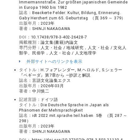
Immermannstraße. Zur größten japanischen Gemeinde
in Europa 1960 bis 1982
誌名：
Beackerte Felder: Kultur, Bildung, Erinnerung.
Gaby Herchert zum 65. Geburtstag （頁 369 ～ 379）
出版年月：
2023年
著者：
SHINJI NAKAGAWA
DOI：
10.17438/978-3-402-26428-7
掲載種別：
論文集(書籍)内論文
専門分野：
人文・社会 / 地域研究，人文・社会 / 文化人
類学、民俗学，人文・社会 / 人文地理学
外部サイトへのリンクを表示
タイトル：
H.フォアレンダー, M.ヘロルド, S.シェラー
『ペギーダ』第7章から ―抄訳と解説
誌名：
言語文化論集エクス
出版年月：
2026年03月
著者：
中川慎二
記述言語：
ドイツ語
タイトル：
Die Deutsche Sprache in Japan als
Phänomen der Mehrsprachigkeit
誌名：
idt 2022 mit.sprache.teil.haben 5巻 （頁 287 ～
298）
出版年月：
2023年
著者：
SHINJI NAKAGAWA
DOI：
https://doi.org/10.37307/b.978-3-503-21110-4