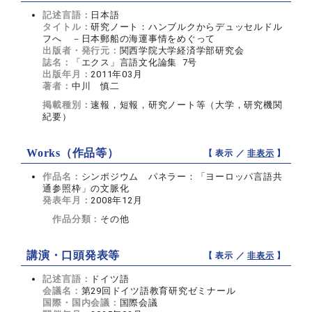
記述言語：
日本語
タイトル：
研究ノート：ハンブルクからデュッセルドル
フへ －日本郵船の海運事情をめぐって
出版者・発行元：
関西学院大学経済学部研究会
誌名：
「エクス」言語文化論集 7号
出版年月：
2011年03月
著者：
中川 慎二
掲載種別：
速報，短報，研究ノート等（大学，研究機関
紀要）
Works（作品等）
【 表示 ／
非表示
】
作品名：
シンポジウム パネラー：「ヨーロッパ言語共
通参照枠」の文脈化
発表年月：
2008年12月
作品分類：
その他
講演・口頭発表等
【 表示 ／
非表示
】
記述言語：
ドイツ語
会議名：
第29回ドイツ語教育研究ゼミナール
国際・国内会議：
国際会議