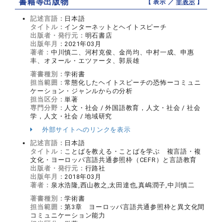
書籍等出版物
【 表示 ／
非表示
】
記述言語：
日本語
タイトル：
インターネットとヘイトスピーチ
出版者・発行元：
明石書店
出版年月：
2021年03月
著者：
中川慎二、河村克俊、金尚均、中村一成、申惠
丰、オヌール・エツァータ、郭辰雄
著書種別：
学術書
担当範囲：
常態化したヘイトスピーチの恐怖ーコミュニ
ケーション・ジャンルからの分析
担当区分：
単著
専門分野：
人文・社会 / 外国語教育，人文・社会 / 社会
学，人文・社会 / 地域研究
外部サイトへのリンクを表示
記述言語：
日本語
タイトル：
ことばを教える・ことばを学ぶ 複言語・複
文化・ヨーロッパ言語共通参照枠（CEFR）と言語教育
出版者・発行元：
行路社
出版年月：
2018年03月
著者：
泉水浩隆,西山教之,太田達也,真嶋潤子,中川慎二
著書種別：
学術書
担当範囲：
第3章 ヨーロッパ言語共通参照枠と異文化間
コミュニケーション能力