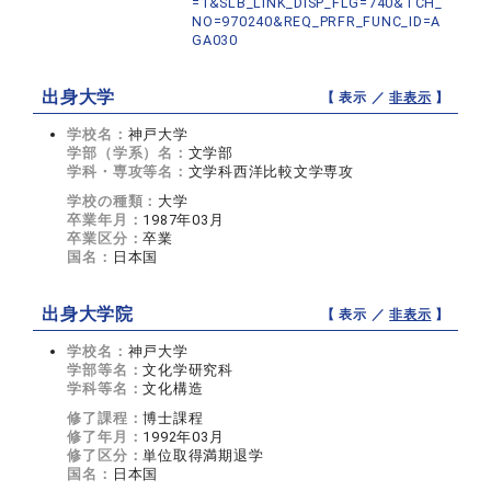
=1&SLB_LINK_DISP_FLG=740&TCH_
NO=970240&REQ_PRFR_FUNC_ID=A
GA030
出身大学
【 表示 ／
非表示
】
学校名：
神戸大学
学部（学系）名：
文学部
学科・専攻等名：
文学科西洋比較文学専攻
学校の種類：
大学
卒業年月：
1987年03月
卒業区分：
卒業
国名：
日本国
出身大学院
【 表示 ／
非表示
】
学校名：
神戸大学
学部等名：
文化学研究科
学科等名：
文化構造
修了課程：
博士課程
修了年月：
1992年03月
修了区分：
単位取得満期退学
国名：
日本国