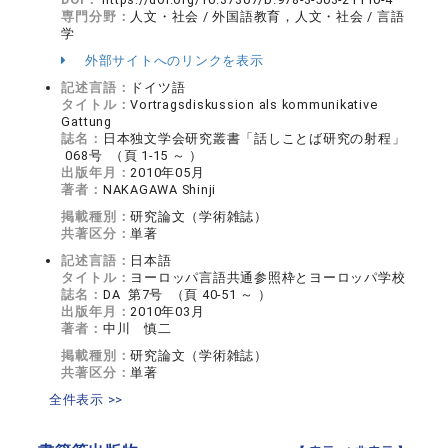
専門分野：
人文・社会 / 外国語教育，人文・社会 / 言語
学
外部サイトへのリンクを表示
記述言語：
ドイツ語
タイトル：
Vortragsdiskussion als kommunikative
Gattung
誌名：
日本独文学会研究叢書「話しことば研究の射程」
068号 （頁 1-15 ～ ）
出版年月：
2010年05月
著者：
NAKAGAWA Shinji
掲載種別：
研究論文（学術雑誌）
共著区分：
単著
記述言語：
日本語
タイトル：
ヨーロッパ言語共通参照枠とヨーロッパ学校
誌名：
DA 第7号 （頁 40-51 ～ ）
出版年月：
2010年03月
著者：
中川 慎二
掲載種別：
研究論文（学術雑誌）
共著区分：
単著
全件表示 >>