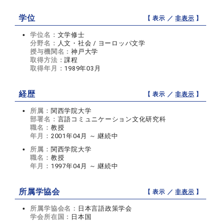
学位
【 表示 ／
非表示
】
学位名：
文学修士
分野名：
人文・社会 / ヨーロッパ文学
授与機関名：
神戸大学
取得方法：
課程
取得年月：
1989年03月
経歴
【 表示 ／
非表示
】
所属：
関西学院大学
部署名：
言語コミュニケーション文化研究科
職名：
教授
年月：
2001年04月 ～ 継続中
所属：
関西学院大学
職名：
教授
年月：
1997年04月 ～ 継続中
所属学協会
【 表示 ／
非表示
】
所属学協会名：
日本言語政策学会
学会所在国：
日本国