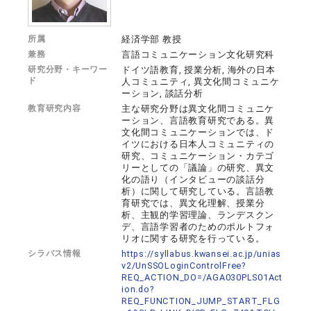
所属
経済学部 教授
兼務
言語コミュニケーション文化研究科
研究分野・キーワー
ドイツ語教育, 授業分析, 海外の日本
ド
人コミュニティ, 異文化間コミュニケ
ーション, 談話分析
教育研究内容
主な研究分野は異文化間コミュニケ
ーション、言語教育研究である。異
文化間コミュニケーションでは、ド
イツにおける日本人コミュニティの
研究、コミュニケーション・カテゴ
リーとしての「議論」の研究、異文
化の語り（インタビューの談話分
析）に関して研究している。言語教
育研究では、異文化理解、授業分
析、主観的学習理論、ランデスクン
デ、言語学習者のためのポルトフォ
リオに関する研究を行っている。
シラバス情報
https://syllabus.kwansei.ac.jp/unias
v2/UnSSOLoginControlFree?
REQ_ACTION_DO=/AGA030PLS01Act
ion.do?
REQ_FUNCTION_JUMP_START_FLG