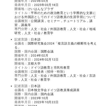
開催年月：
2025年03月
発表年月日：
2025年03月18日
開催地：
けいはんなプラザ
タイトル：
平和のための政治教育という学際的な文脈に
おける外国語としてのドイツ語教員の生涯学習について
会議種別：
公開講演，セミナー，チュートリアル，講
習，講義等
専門分野：
人文・社会 / 外国語教育，人文・社会 / 地域
研究，人文・社会 / 教育学
記述言語：
日本語
会議名：
国際研究集会2024「複言語主義の横断性を考え
る」
国際・国内会議：
国際会議
開催年月：
2024年02月
発表年月日：
2024年02月12日
開催地：
京都大学
タイトル：
ドイツ語教育と市民性教育
会議種別：
口頭発表（招待・特別）
専門分野：
人文・社会 / 外国語教育，人文・社会 / 言語
学，人文・社会 / 教育学
記述言語：
日本語
会議名：
日本独文学会ドイツ語教員養成講座
国際・国内会議：
国内会議
開催年月：
2023年10月
発表年月日：
2023年10月22日