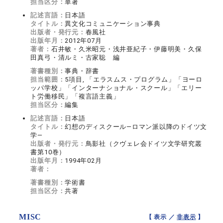
担当区分：
単著
記述言語：
日本語
タイトル：
異文化コミュニケーション事典
出版者・発行元：
春風社
出版年月：
2012年07月
著者：
石井敏・久米昭元・浅井亜紀子・伊藤明美・久保
田真弓・清ルミ・古家聡 編
著書種別：
事典・辞書
担当範囲：
5項目, 「エラスムス・プログラム」「ヨーロ
ッパ学校」「インターナショナル・スクール」「エリー
ト労働移民」「複言語主義」
担当区分：
編集
記述言語：
日本語
タイトル：
幻想のディスクール―ロマン派以降のドイツ文
学―
出版者・発行元：
鳥影社（クヴェレ会ドイツ文学研究叢
書第10巻）
出版年月：
1994年02月
著者：
著書種別：
学術書
担当区分：
共著
MISC
【 表示 ／
非表示
】