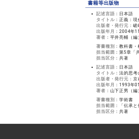
書籍等出版物
記述言語：
日本語
タイトル：
正義：現
出版者・発行元：
嵯
出版年月：
2004年1
著者：
平井亮輔（編
著書種別：
教科書・
担当範囲：
第5章「
担当区分：
共著
記述言語：
日本語
タイトル：
法的思考
出版者・発行元：
京
出版年月：
1993年0
著者：
山下正男（編
著書種別：
学術書
担当範囲：
「伝承と
担当区分：
共著