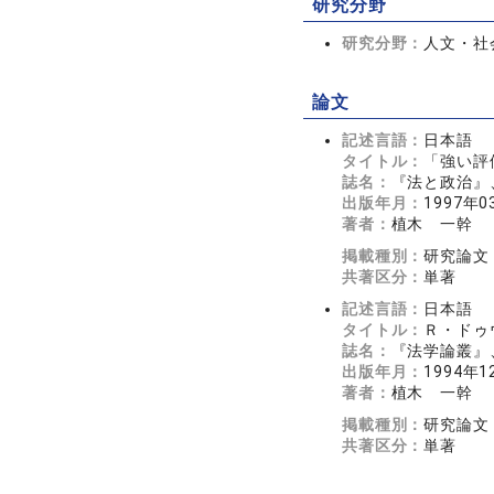
研究分野
研究分野：
人文・社会
論文
記述言語：
日本語
タイトル：
「強い評
誌名：
『法と政治』
出版年月：
1997年0
著者：
植木 一幹
掲載種別：
研究論文
共著区分：
単著
記述言語：
日本語
タイトル：
Ｒ・ドゥ
誌名：
『法学論叢』、
出版年月：
1994年1
著者：
植木 一幹
掲載種別：
研究論文
共著区分：
単著