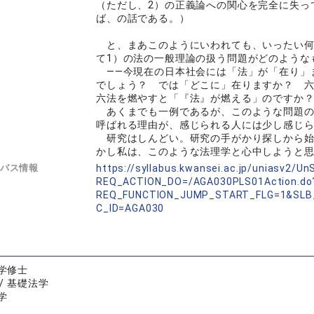
（ただし、2）の正義論への関心を完全に失っ
ば、の話である。）
と、まあこのようにいわれても、いったい何
て1）の法の一般理論の扱う問題がどのような
――今現在の日本社会には「法」が「在り」
でしょう？ では「どこに」在りますか？ 六
六法を燃やすと「『法』が燃える」のですか？
あくまでも一例であるが、このような問題の
呼ばれる理由が、感じられる人には少し感じ
研究はしんどい。研究の手がかり探しから始
かし私は、このような法理学と心中しようと
バス情報
https://syllabus.kwansei.ac.jp/uniasv2/U
REQ_ACTION_DO=/AGA030PLS01Action.do
REQ_FUNCTION_JUMP_START_FLG=1&SLB
C_ID=AGA030
学修士
/ 基礎法学
学