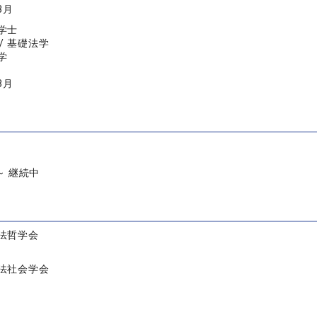
3月
学士
/ 基礎法学
学
3月
 ～ 継続中
法哲学会
法社会学会