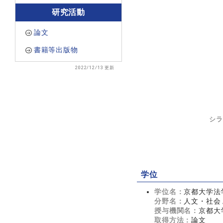
研究活動
論文
書籍等出版物
2022/12/13 更新
シラ
学位
学位名：
京都大学法
分野名：
人文・社会 
授与機関名：
京都大
取得方法：
論文