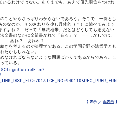
ているわけではない。あくまでも、あえて優先順位をつけれ
のことやらさっぱりわからないであろう。そこで、一例とし
ものなのか、そのさわりを少し具体的（？）に述べてみよう:
ますよね？ だって「無法地帯」だとはどうしても思えない
法全書のなかに全部書かれて「在る」？ ――しかしでは、
 ……あれ？ あれれ？ ……
続きを考えるのが法理学である。この学問分野が法哲学とも
られたかもしれない。
めなければならないような問題ばかりであるからである。し
思っている。
nSSOLoginControlFree?
?
_LINK_DISP_FLG=701&TCH_NO=940110&REQ_PRFR_FUN
【 表示 ／
非表示
】