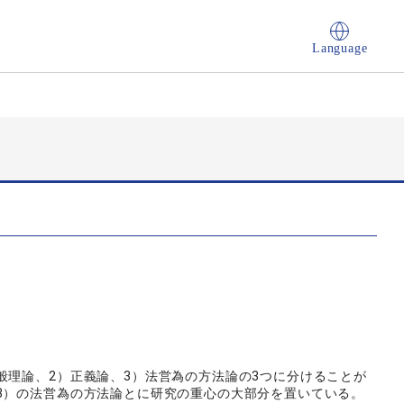
Language
理論、2）正義論、3）法営為の方法論の3つに分けることが
3）の法営為の方法論とに研究の重心の大部分を置いている。