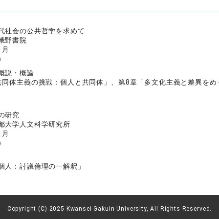
代社会の公共哲学を求めて
峨野書院
1月
）
概説・概論
共同体主義の挑戦：個人と共同体」、第8章「多文化主義と差異をめ
の研究
都大学人文科学研究所
1月
）
個人：討議倫理の一解釈」
Copyright (C) 2025 Kwansei Gakuin University, All Rights Reserved.