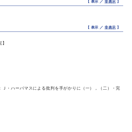
【 表示 ／
非表示
】
【 表示 ／
非表示
】
完】
：Ｊ・ハーバマスによる批判を手がかりに（一），（二）・完