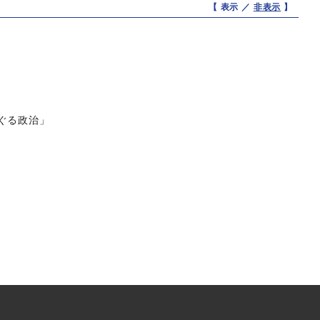
【 表示 ／
非表示
】
ぐる政治」