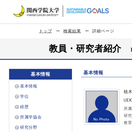
トップ
検索結果
詳細ページ
教員・研究者紹介
基本情報
基本情報
基本情報
植
学位
UEK
経歴
所属
研究
所属学協会
教育
研究分野