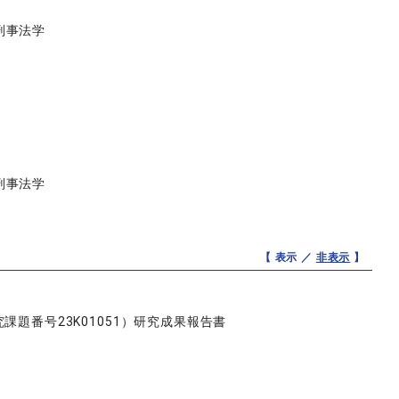
刑事法学
刑事法学
【 表示 ／
非表示
】
題番号23K01051）研究成果報告書