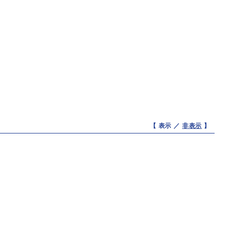
【 表示 ／
非表示
】