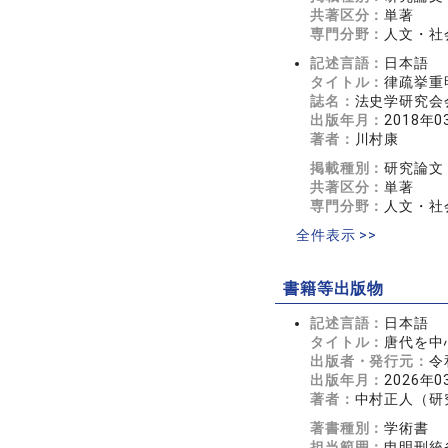
共著区分：
単著
専門分野：
人文・社
記述言語：
日本語
タイトル：
律疏挙重
誌名：
法史学研究会会報
出版年月：
2018年0
著者：
川村康
掲載種別：
研究論文
共著区分：
単著
専門分野：
人文・社
全件表示 >>
書籍等出版物
記述言語：
日本語
タイトル：
唐代を中
出版者・発行元：
令
出版年月：
2026年0
著者：
中村正人（研
著書種別：
学術書
担当範囲：
申明刑統省