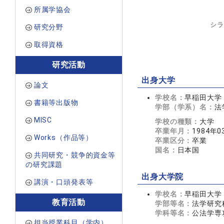
所属学協会
シラ
研究分野
取得資格
研究活動
出身大学
論文
学校名：
早稲田大学
書籍等出版物
学部（学系）名：
法
MISC
学校の種類：
大学
卒業年月：
1984年0
Works（作品等）
卒業区分：
卒業
国名：
日本国
共同研究・競争的資金等
の研究課題
出身大学院
講演・口頭発表等
学校名：
早稲田大学
教育活動
学部等名：
法学研究
学科等名：
公法学専
担当授業科目（学内）