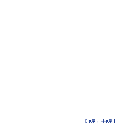
【 表示 ／
非表示
】