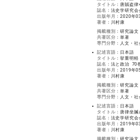
タイトル：
唐賊盗律
誌名：
法史学研究会会報
出版年月：
2020年0
著者：
川村康
掲載種別：
研究論文
共著区分：
単著
専門分野：
人文・社
記述言語：
日本語
タイトル：
挙重明軽
誌名：
法と政治 70巻
出版年月：
2019年0
著者：
川村康
掲載種別：
研究論文
共著区分：
単著
専門分野：
人文・社
記述言語：
日本語
タイトル：
唐律坐贓
誌名：
法史学研究会会報
出版年月：
2019年0
著者：
川村康
掲載種別：
研究論文