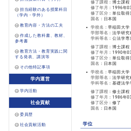
修了課程：
博士課程
修了年月：
1996年0
担当経験のある授業科目
修了区分：
単位取得
（学内・学外）
国名：
日本国
教育内容・方法の工夫
学校名：
早稲田大学
学部等名：
法学研究
作成した教科書、教材、
学科等名：
公法学専
参考書
修了課程：
博士課程
教育方法・教育実践に関
修了年月：
1990年0
する発表、講演等
修了区分：
単位取得
国名：
日本国
その他特記事項
学校名：
早稲田大学
学部等名：
法学研究
学内運営
学科等名：
基礎法学
学内活動
修了課程：
修士課程
修了年月：
1986年0
社会貢献
修了区分：
修了
国名：
日本国
委員歴
学位
社会貢献活動