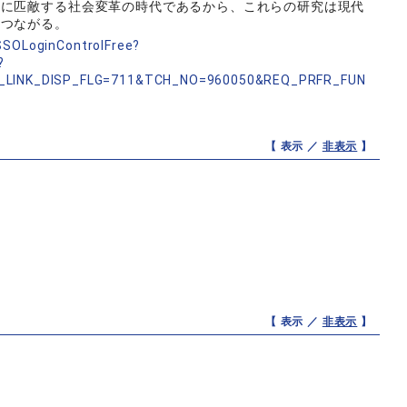
代に匹敵する社会変革の時代であるから、これらの研究は現代
もつながる。
nSSOLoginControlFree?
?
_LINK_DISP_FLG=711&TCH_NO=960050&REQ_PRFR_FUN
【 表示 ／
非表示
】
【 表示 ／
非表示
】