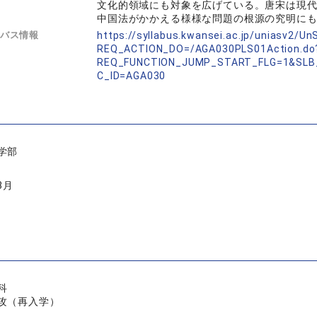
文化的領域にも対象を広げている。唐宋は現
中国法がかかえる様様な問題の根源の究明に
バス情報
https://syllabus.kwansei.ac.jp/uniasv2/U
REQ_ACTION_DO=/AGA030PLS01Action.do
REQ_FUNCTION_JUMP_START_FLG=1&SLB
C_ID=AGA030
学部
3月
科
攻（再入学）