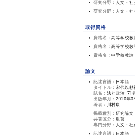
研究分野：
人文・社
研究分野：
人文・社会
取得資格
資格名：
高等学校教
資格名：
高等学校教
資格名：
中学校教諭
論文
記述言語：
日本語
タイトル：
宋代以勅
誌名：
法と政治 71巻
出版年月：
2020年0
著者：
川村康
掲載種別：
研究論文
共著区分：
単著
専門分野：
人文・社
記述言語：
日本語