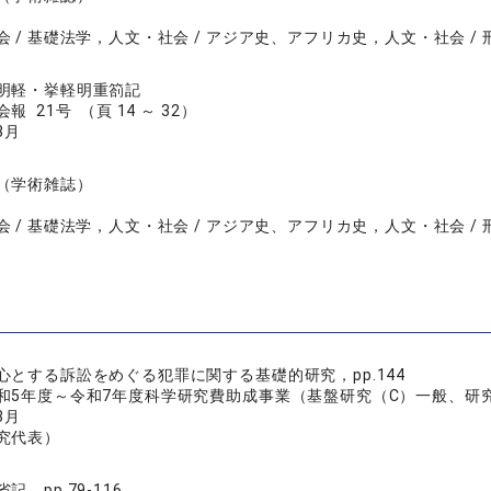
会 / 基礎法学，人文・社会 / アジア史、アフリカ史，人文・社会 / 
明軽・挙軽明重箚記
 21号 （頁 14 ～ 32）
3月
（学術雑誌）
会 / 基礎法学，人文・社会 / アジア史、アフリカ史，人文・社会 / 
心とする訴訟をめぐる犯罪に関する基礎的研究，pp.144
和5年度～令和7年度科学研究費助成事業（基盤研究（C）一般、研究課
3月
究代表）
記，pp.79-116