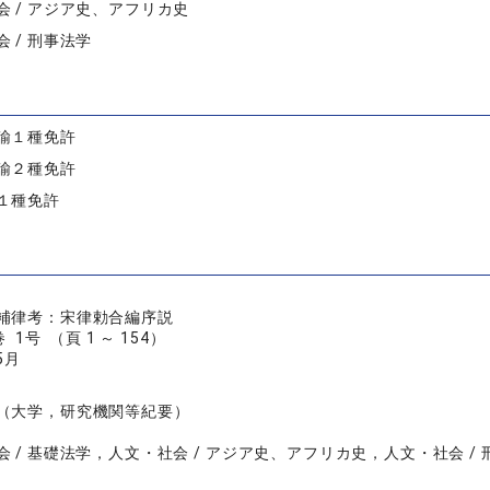
会 / アジア史、アフリカ史
 / 刑事法学
諭１種免許
諭２種免許
１種免許
補律考：宋律勅合編序説
 1号 （頁 1 ～ 154）
5月
（大学，研究機関等紀要）
会 / 基礎法学，人文・社会 / アジア史、アフリカ史，人文・社会 / 