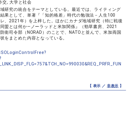
交, 大学と社会
地域研究の統合をテーマとしている。最近では、ライティング
結果として、単著『「知的格差」時代の勉強法－人生100
レ、2021年）を上梓した。ほかにカナダ地域研究（特に戦後
同盟とは何か―ノーラッドと米加関係』（勁草書房、2021
衛司令部（NORAD）のことで、NATOと並んで、米加両国
現状をまとめた内容となっている。
nSSOLoginControlFree?
?
_LINK_DISP_FLG=757&TCH_NO=990030&REQ_PRFR_FUN
【 表示 ／
非表示
】