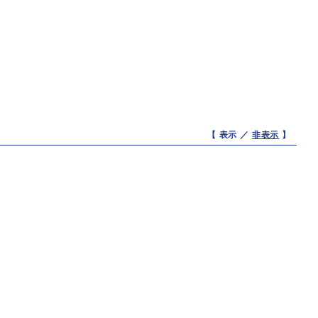
【 表示 ／
非表示
】