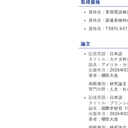
取得資格
資格名：
実用英語検
資格名：
国連英検特
資格名：
TOEFL 63
論文
記述言語：
日本語
タイトル：
カナダ外
誌名：
アメリカ・カナダ
出版年月：
2026年0
著者：
櫻田大造
掲載種別：
研究論文
専門分野：
人文・社会
記述言語：
日本語
タイトル：
プリンシ
誌名：
国際学研究 15
出版年月：
2026年0
著者：
櫻田大造
掲載種別：
研究論文