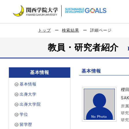
トップ
検索結果
詳細ページ
教員・研究者紹介
基本情報
基本情報
基本情報
櫻
出身大学
SAK
出身大学院
所属
研究
学位
研究
留学歴