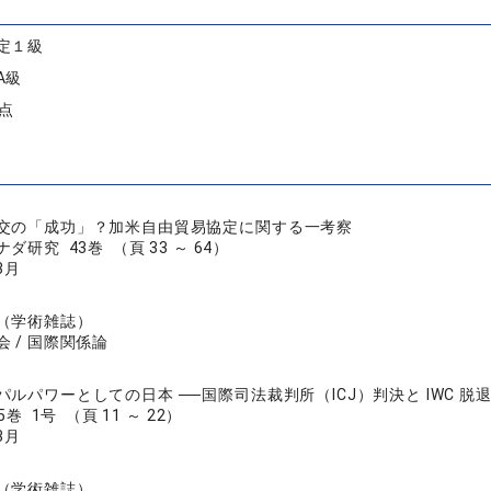
定１級
A級
7点
交の「成功」？加米自由貿易協定に関する一考察
研究 43巻 （頁 33 ～ 64）
3月
（学術雑誌）
 / 国際関係論
パルパワーとしての日本 ──国際司法裁判所（ICJ）判決と IWC 脱
巻 1号 （頁 11 ～ 22）
3月
（学術雑誌）