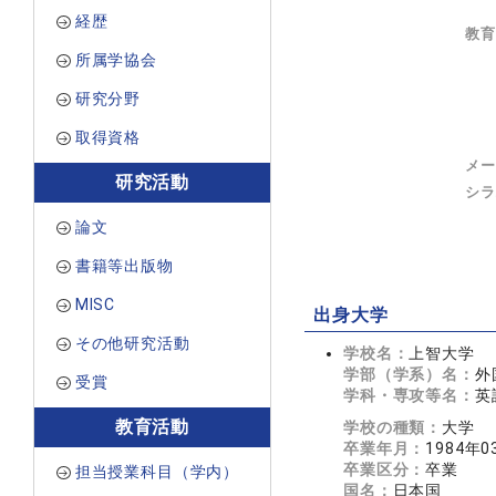
経歴
教育
所属学協会
研究分野
取得資格
メー
研究活動
シラ
論文
書籍等出版物
MISC
出身大学
その他研究活動
学校名：
上智大学
学部（学系）名：
外
受賞
学科・専攻等名：
英
教育活動
学校の種類：
大学
卒業年月：
1984年0
卒業区分：
卒業
担当授業科目（学内）
国名：
日本国