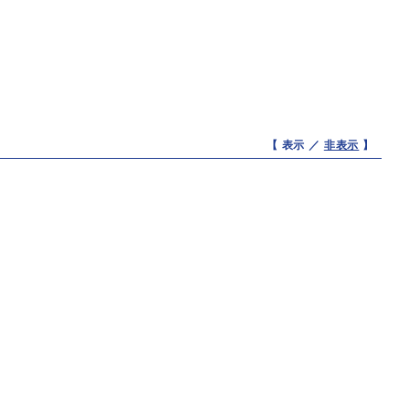
【 表示 ／
非表示
】