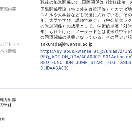
戦後の加米関係史）, 国際関係論（比較政治・外
研究内容
国際関係理論（特に外交政策理論）とカナダ
スキルや大学論なども視座に入れている。その
年。大学で学び、講師で稼ぐ』（中公新書ラク
の米加関係）の成果として、学術的単著『対米
年）も仕上げた。ノーラッドとは北米航空宇宙防
の同盟関係の基盤となっている。その歴史と
ルアドレス
sakurada@kwansei.ac.jp
バス情報
https://syllabus.kwansei.ac.jp/uniasv2/U
REQ_ACTION_DO=/AGA030PLS01Action.do
REQ_FUNCTION_JUMP_START_FLG=1&SLB
C_ID=AGA030
国語学部
語学科
3月