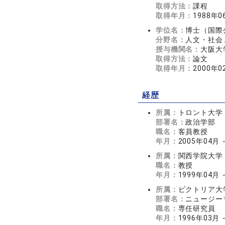
取得方法：
課程
取得年月：
1988年0
学位名：
博士（国際
分野名：
人文・社会 
授与機関名：
大阪大
取得方法：
論文
取得年月：
2000年0
経歴
所属：
トロント大学
部署名：
政治学部
職名：
客員教授
年月：
2005年04月 
所属：
関西学院大学
職名：
教授
年月：
1999年04月
所属：
ビクトリア大
部署名：
ニュージー
職名：
専任研究員
年月：
1996年03月 