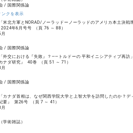
 / 国際関係論
リンクを表示
「米北方軍とNORAD/ノーラッドーノーラッドのアメリカ本土決戦
024年6月号号 （頁 76 ～ 88）
5月
 / 国際関係論
「外交における『失敗』？――トルドーの 平和イニシアティブ再訪
ナダ研究』 40巻 （頁 51 ～ 71）
3月
 / 国際関係論
「カナダ首相は、なぜ関西学院大学と上智大学を訪問したのか？デ
要』 第26号 （頁 7 ～ 41）
3月
（学術雑誌）