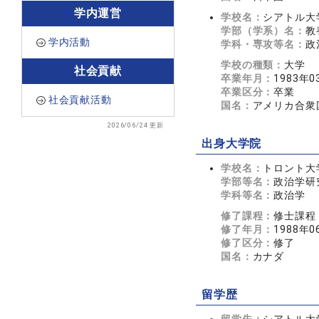
学内運営
学校名：
シアトル大
学部（学系）名：
教養
学内活動
学科・専攻等名：
政治
学校の種類：
大学
社会貢献
卒業年月：
1983年0
卒業区分：
卒業
社会貢献活動
国名：
アメリカ合衆
2026/06/24 更新
出身大学院
学校名：
トロント大
学部等名：
政治学研
学科等名：
政治学
修了課程：
修士課程
修了年月：
1988年0
修了区分：
修了
国名：
カナダ
留学歴