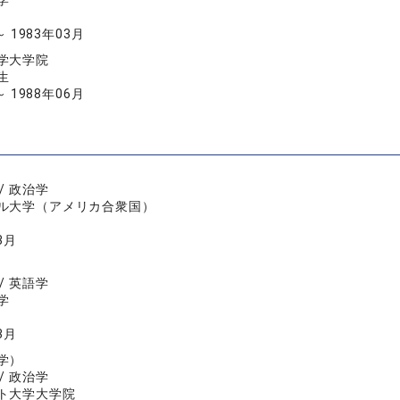
学
～ 1983年03月
学大学院
生
～ 1988年06月
/ 政治学
ル大学（アメリカ合衆国）
3月
/ 英語学
学
3月
学）
/ 政治学
ト大学大学院