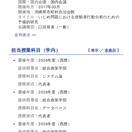
国際・国内会議：
国内会議
開催年月：
2017年03月
開催地：
沖縄県市町村自治会館
タイトル：
いじめ問題における傍観者行動分析のための
予備的研究
会議種別：
口頭発表（一般）
全件表示 >>
担当授業科目（学内）
【 表示 ／
非表示
】
履修年度：
2026年度（西暦）
提供部署名：
総合政策学部
授業科目名：
システム論
授業形式：
代表者
履修年度：
2026年度（西暦）
提供部署名：
総合政策学部
授業科目名：
データベース
授業形式：
代表者
履修年度：
2026年度（西暦）
提供部署名：
総合政策学部