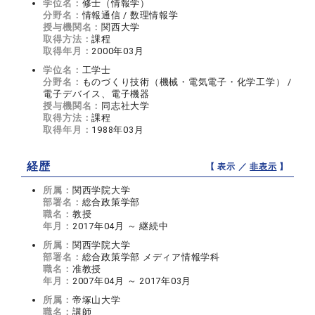
学位名：
修士（情報学）
分野名：
情報通信 / 数理情報学
授与機関名：
関西大学
取得方法：
課程
取得年月：
2000年03月
学位名：
工学士
分野名：
ものづくり技術（機械・電気電子・化学工学） /
電子デバイス、電子機器
授与機関名：
同志社大学
取得方法：
課程
取得年月：
1988年03月
経歴
【 表示 ／
非表示
】
所属：
関西学院大学
部署名：
総合政策学部
職名：
教授
年月：
2017年04月 ～ 継続中
所属：
関西学院大学
部署名：
総合政策学部 メディア情報学科
職名：
准教授
年月：
2007年04月 ～ 2017年03月
所属：
帝塚山大学
職名：
講師