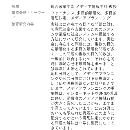
所属
総合政策学部 メディア情報学科 教授
研究分野・キーワー
ファイナンス, 多目的最適化、多目的
ド
意思決定、メディアプランニング
教育研究内容
実社会に存在する様々な問題に対し
て意思決定を支援するためのシステ
ムや最適な社会システムを構築する
方法について研究しています。実社
会に存在する問題には、複数の目的
を最適化する多目的最適化問題が多
く、この問題の複数の目的関数は、
一般的に競合するため、それらを同
時に満足させる最適解を求めること
は非常に困難とされています。
応用分野として、メディアプランニ
ングや公共分野における意思決定，
いじめや医療問題などに取り組んで
います。メディアプランニングの重
要性は、インターネットやSNSの普及
に伴い、消費者のメディア接触行動
が大きく変化したことから、ますま
す高まってきています。公共分野に
おいても限られた資源をどのように
配分するかという意思決定にかかわ
る問題の解決は非常に重要になって
きています。