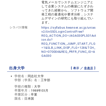
電気メーカでシステムエンジニアと
して企業システムの構築にたずさわ
ってきた経験から、ソフトウェア開
発工程の最適化や要求分析，システ
ムデザインの研究にも取り組んでい
ます。
シラバス情報
https://syllabus.kwansei.ac.jp/unias
v2/UnSSOLoginControlFree?
REQ_ACTION_DO=/AGA030PLS01Act
ion.do?
REQ_FUNCTION_JUMP_START_FLG
=1&SLB_LINK_DISP_FLG=128&TCH_
NO=070004&REQ_PRFR_FUNC_ID=A
GA030
出身大学
【 表示 ／
非表示
】
学校名：
同志社大学
学部（学系）名：
工学部
学校の種類：
大学
卒業年月：
1988年03月
卒業区分：
卒業
国名：
日本国