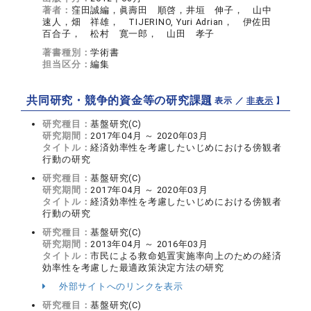
著者：
窪田誠編，眞壽田 順啓，井垣 伸子， 山中
速人，畑 祥雄， TIJERINO, Yuri Adrian， 伊佐田
百合子， 松村 寛一郎， 山田 孝子
著書種別：
学術書
担当区分：
編集
共同研究・競争的資金等の研究課題
【 表示 ／
非表示
】
研究種目：
基盤研究(C)
研究期間：
2017年04月 ～ 2020年03月
タイトル：
経済効率性を考慮したいじめにおける傍観者
行動の研究
研究種目：
基盤研究(C)
研究期間：
2017年04月 ～ 2020年03月
タイトル：
経済効率性を考慮したいじめにおける傍観者
行動の研究
研究種目：
基盤研究(C)
研究期間：
2013年04月 ～ 2016年03月
タイトル：
市民による救命処置実施率向上のための経済
効率性を考慮した最適政策決定方法の研究
外部サイトへのリンクを表示
研究種目：
基盤研究(C)