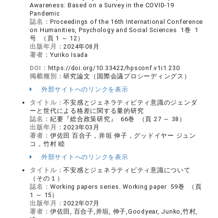
Awareness: Based on a Survey in the COVID-19
Pandemic
誌名：
Proceedings of the 16th International Conference
on Humanities, Psychology and Social Sciences 1巻 1
号 （頁 1 ～ 12）
出版年月：
2024年08月
著者：
Yuriko Isada
DOI：
https://doi.org/10.33422/hpsconf.v1i1.230
掲載種別：
研究論文（国際会議プロシーディングス）
外部サイトへのリンクを表示
タイトル：
不安感とジェネラティビティ意識のジェンダ
ーと世代による格差に関する量的研究
誌名：
紀要『総合政策研究』 66巻 （頁 27 ～ 38）
出版年月：
2023年03月
著者：
伊佐田 百合子，井垣 伸子，グッドイヤー ジュン
コ，竹村 睦
外部サイトへのリンクを表示
タイトル：
不安感とジェネラティビティ意識について
（その１）
誌名：
Working papers series. Working paper 59巻 （頁
1 ～ 15）
出版年月：
2022年07月
著者：
伊佐田, 百合子,井垣, 伸子,Goodyear, Junko,竹村,