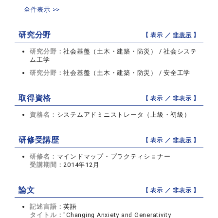
全件表示 >>
研究分野
【 表示 ／
非表示
】
研究分野：
社会基盤（土木・建築・防災） / 社会システ
ム工学
研究分野：
社会基盤（土木・建築・防災） / 安全工学
取得資格
【 表示 ／
非表示
】
資格名：
システムアドミニストレータ（上級・初級）
研修受講歴
【 表示 ／
非表示
】
研修名：
マインドマップ・プラクティショナー
受講期間：
2014年12月
論文
【 表示 ／
非表示
】
記述言語：
英語
タイトル：
"Changing Anxiety and Generativity