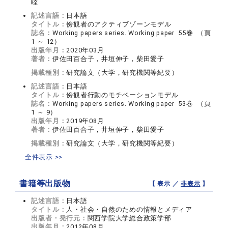
睦
記述言語：
日本語
タイトル：
傍観者のアクティブゾーンモデル
誌名：
Working papers series. Working paper 55巻 （頁
1 ～ 12）
出版年月：
2020年03月
著者：
伊佐田百合子，井垣伸子，柴田愛子
掲載種別：
研究論文（大学，研究機関等紀要）
記述言語：
日本語
タイトル：
傍観者行動のモチベーションモデル
誌名：
Working papers series. Working paper 53巻 （頁
1 ～ 9）
出版年月：
2019年08月
著者：
伊佐田百合子，井垣伸子，柴田愛子
掲載種別：
研究論文（大学，研究機関等紀要）
全件表示 >>
書籍等出版物
【 表示 ／
非表示
】
記述言語：
日本語
タイトル：
人・社会・自然のための情報とメディア
出版者・発行元：
関西学院大学総合政策学部
出版年月：
2012年08月