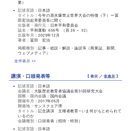
要）
記述言語：
日本語
タイトル：
今年の原水爆禁止世界大会の特徴（下）ー冨
田宏治起草委員長に聞く
出版者・発行元：
日本平和委員会
誌名：
平和運動 656号 （頁 26 ～ 32）
出版年月：
2025年12月
著者：
冨田 宏治
掲載種別：
記事・総説・解説・論説等（商業誌、新聞、
ウェブメディア）
全件表示 >>
講演・口頭発表等
【 表示 ／
非表示
】
記述言語：
日本語
会議名：
大阪歴史教育者協議会第51回研究大会
国際・国内会議：
国内会議
開催年月：
2017年05月
開催地：
サンスクエア堺
タイトル：
記念講演 主権者教育―いま何がもとめられて
いるのか
会議種別：
口頭発表（招待・特別）
記述言語：
日本語