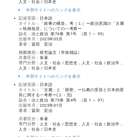
人文・社会 / 日本史
外部サイトへのリンクを表示
記述言語：
日本語
タイトル：
「政事の構造」考（１）ー政治意識の「古層
＝執拗低音」についての一考察ー
誌名：
法と政治 第76巻 第1号 （頁 1 ～ 95）
出版年月：
2025年05月
著者：
冨田 宏治
掲載種別：
研究論文（学術雑誌）
共著区分：
単著
専門分野：
人文・社会 / 思想史，人文・社会 / 政治学，
人文・社会 / 日本史
外部サイトへのリンクを表示
記述言語：
日本語
タイトル：
「古層」と「顕密」ー仏教の受容と日本的変
容に関する一考察ー(２・完)
誌名：
法と政治 第75巻 第4号 （頁 1 ～ 97）
出版年月：
2025年01月
著者：
冨田 宏治
共著区分：
単著
専門分野：
人文・社会 / 思想史，人文・社会 / 政治学，
人文・社会 / 日本史