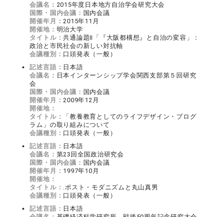
会議名：
2015年度日本地方自治学会研究大会
国際・国内会議：
国内会議
開催年月：
2015年11月
開催地：
明治大学
タイトル：
共通論題Ⅱ「『大阪都構想』と自治の変容」：
政治と市民社会の新しい対抗軸
会議種別：
口頭発表（一般）
記述言語：
日本語
会議名：
日本インターンシップ学会関西支部第５回研究
会
国際・国内会議：
国内会議
開催年月：
2009年12月
開催地：
タイトル：
「教養教育としてのライフデザイン・プログ
ラム」の取り組みについて
会議種別：
口頭発表（一般）
記述言語：
日本語
会議名：
第23回全国政治研究会
国際・国内会議：
国内会議
開催年月：
1997年10月
開催地：
タイトル：
.ポスト・モダニズムと丸山真男
会議種別：
口頭発表（一般）
記述言語：
日本語
会議名：
基礎経済科学研究所 戦後50周年記念研究大会