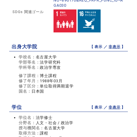
NO=890170&REQ_PRFR_FUNC_ID=A
GA030
SDGs 関連ゴール
出身大学院
【 表示 ／
非表示
】
学校名：
名古屋大学
学部等名：
法学研究科
学科等名：
政治学専攻
修了課程：
博士課程
修了年月：
1988年03月
修了区分：
単位取得満期退学
国名：
日本国
学位
【 表示 ／
非表示
】
学位名：
法学修士
分野名：
人文・社会 / 政治学
授与機関名：
名古屋大学
取得方法：
課程