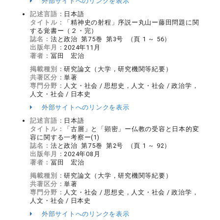
外部サイトへのリンクを表示
記述言語：
日本語
タイトル：
「精神史の射程」序説ー丸山ー藤田問題に関
する覚書ー（２・完）
誌名：
法と政治 第75巻 第3号 （頁 1 ～ 56）
出版年月：
2024年11月
著者：
冨田 宏治
掲載種別：
研究論文（大学，研究機関等紀要）
共著区分：
単著
専門分野：
人文・社会 / 思想史，人文・社会 / 政治学，
人文・社会 / 日本史
外部サイトへのリンクを表示
記述言語：
日本語
タイトル：
「古層」と「顕密」ー仏教の受容と日本的変
容に関する一考察ー(1)
誌名：
法と政治 第75巻 第2号 （頁 1 ～ 92）
出版年月：
2024年08月
著者：
冨田 宏治
掲載種別：
研究論文（大学，研究機関等紀要）
共著区分：
単著
専門分野：
人文・社会 / 思想史，人文・社会 / 政治学，
人文・社会 / 日本史
外部サイトへのリンクを表示