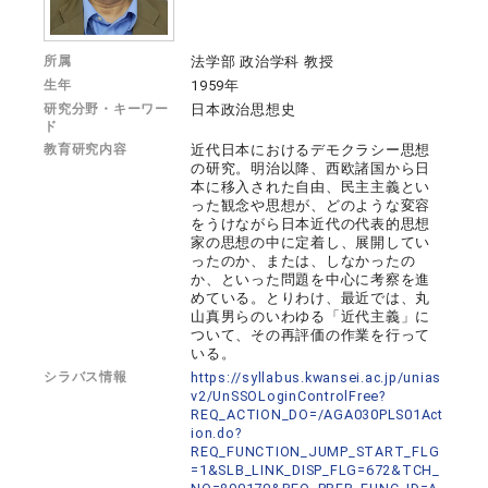
所属
法学部 政治学科 教授
生年
1959年
研究分野・キーワー
日本政治思想史
ド
教育研究内容
近代日本におけるデモクラシー思想
の研究。明治以降、西欧諸国から日
本に移入された自由、民主主義とい
った観念や思想が、どのような変容
をうけながら日本近代の代表的思想
家の思想の中に定着し、展開してい
ったのか、または、しなかったの
か、といった問題を中心に考察を進
めている。とりわけ、最近では、丸
山真男らのいわゆる「近代主義」に
ついて、その再評価の作業を行って
いる。
シラバス情報
https://syllabus.kwansei.ac.jp/unias
v2/UnSSOLoginControlFree?
REQ_ACTION_DO=/AGA030PLS01Act
ion.do?
REQ_FUNCTION_JUMP_START_FLG
=1&SLB_LINK_DISP_FLG=672&TCH_