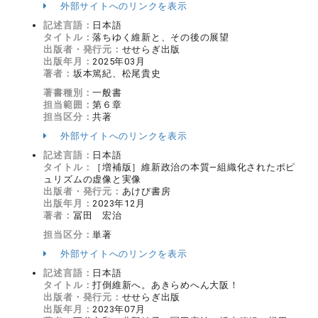
外部サイトへのリンクを表示
記述言語：
日本語
タイトル：
落ちゆく維新と、その後の展望
出版者・発行元：
せせらぎ出版
出版年月：
2025年03月
著者：
坂本篤紀、松尾貴史
著書種別：
一般書
担当範囲：
第６章
担当区分：
共著
外部サイトへのリンクを表示
記述言語：
日本語
タイトル：
［増補版］維新政治の本質―組織化されたポピ
ュリズムの虚像と実像
出版者・発行元：
あけび書房
出版年月：
2023年12月
著者：
冨田 宏治
担当区分：
単著
外部サイトへのリンクを表示
記述言語：
日本語
タイトル：
打倒維新へ。あきらめへん大阪！
出版者・発行元：
せせらぎ出版
出版年月：
2023年07月