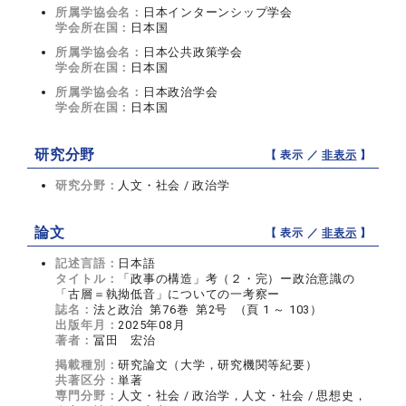
所属学協会名：
日本インターンシップ学会
学会所在国：
日本国
所属学協会名：
日本公共政策学会
学会所在国：
日本国
所属学協会名：
日本政治学会
学会所在国：
日本国
研究分野
【 表示 ／
非表示
】
研究分野：
人文・社会 / 政治学
論文
【 表示 ／
非表示
】
記述言語：
日本語
タイトル：
「政事の構造」考（２・完）ー政治意識の
「古層＝執拗低音」についての一考察ー
誌名：
法と政治 第76巻 第2号 （頁 1 ～ 103）
出版年月：
2025年08月
著者：
冨田 宏治
掲載種別：
研究論文（大学，研究機関等紀要）
共著区分：
単著
専門分野：
人文・社会 / 政治学，人文・社会 / 思想史，