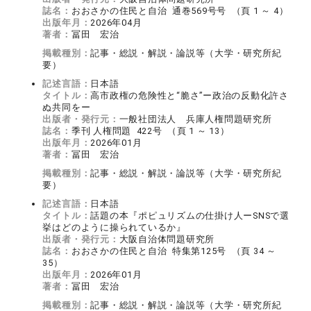
誌名：
おおさかの住民と自治 通巻569号号 （頁 1 ～ 4）
出版年月：
2026年04月
著者：
冨田 宏治
掲載種別：
記事・総説・解説・論説等（大学・研究所紀
要）
記述言語：
日本語
タイトル：
高市政権の危険性と“脆さ”ー政治の反動化許さ
ぬ共同をー
出版者・発行元：
一般社団法人 兵庫人権問題研究所
誌名：
季刊 人権問題 422号 （頁 1 ～ 13）
出版年月：
2026年01月
著者：
冨田 宏治
掲載種別：
記事・総説・解説・論説等（大学・研究所紀
要）
記述言語：
日本語
タイトル：
話題の本『ポピュリズムの仕掛け人ーSNSで選
挙はどのように操られているか』
出版者・発行元：
大阪自治体問題研究所
誌名：
おおさかの住民と自治 特集第125号 （頁 34 ～
35）
出版年月：
2026年01月
著者：
冨田 宏治
掲載種別：
記事・総説・解説・論説等（大学・研究所紀