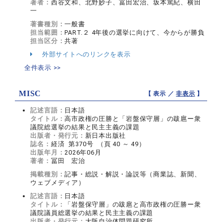
著者：
西谷文和、北野妙子、冨田宏治、坂本篤紀、横田
一
著書種別：
一般書
担当範囲：
PART.２ 4年後の選挙に向けて、今からが勝負
担当区分：
共著
外部サイトへのリンクを表示
全件表示 >>
MISC
【 表示 ／
非表示
】
記述言語：
日本語
タイトル：
高市政権の圧勝と「岩盤保守層」の跋扈ー衆
議院総選挙の結果と民主主義の課題
出版者・発行元：
新日本出版社
誌名：
経済 第370号 （頁 40 ～ 49）
出版年月：
2026年06月
著者：
冨田 宏治
掲載種別：
記事・総説・解説・論説等（商業誌、新聞、
ウェブメディア）
記述言語：
日本語
タイトル：
「岩盤保守層」の跋扈と高市政権の圧勝ー衆
議院議員総選挙の結果と民主主義の課題
出版者・発行元：
大阪自治体問題研究所