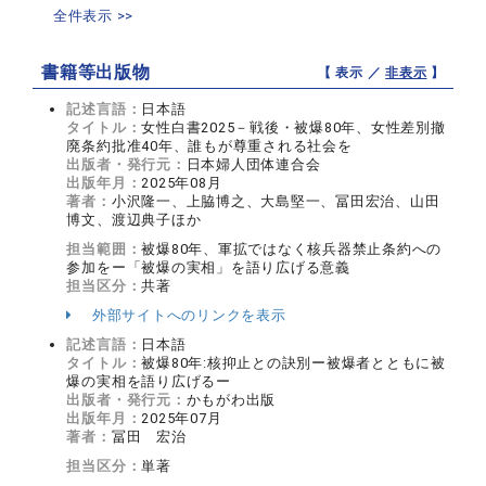
全件表示 >>
書籍等出版物
【 表示 ／
非表示
】
記述言語：
日本語
タイトル：
女性白書2025－戦後・被爆80年、女性差別撤
廃条約批准40年、誰もが尊重される社会を
出版者・発行元：
日本婦人団体連合会
出版年月：
2025年08月
著者：
小沢隆一、上脇博之、大島堅一、冨田宏治、山田
博文、渡辺典子ほか
担当範囲：
被爆80年、軍拡ではなく核兵器禁止条約への
参加をー「被爆の実相」を語り広げる意義
担当区分：
共著
外部サイトへのリンクを表示
記述言語：
日本語
タイトル：
被爆80年:核抑止との訣別ー被爆者とともに被
爆の実相を語り広げるー
出版者・発行元：
かもがわ出版
出版年月：
2025年07月
著者：
冨田 宏治
担当区分：
単著