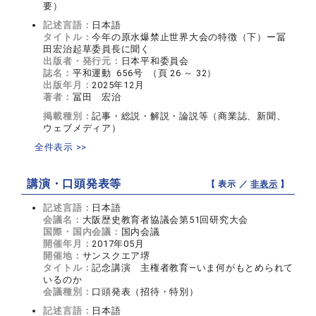
要）
記述言語：
日本語
タイトル：
今年の原水爆禁止世界大会の特徴（下）ー冨
田宏治起草委員長に聞く
出版者・発行元：
日本平和委員会
誌名：
平和運動 656号 （頁 26 ～ 32）
出版年月：
2025年12月
著者：
冨田 宏治
掲載種別：
記事・総説・解説・論説等（商業誌、新聞、
ウェブメディア）
全件表示 >>
講演・口頭発表等
【 表示 ／
非表示
】
記述言語：
日本語
会議名：
大阪歴史教育者協議会第51回研究大会
国際・国内会議：
国内会議
開催年月：
2017年05月
開催地：
サンスクエア堺
タイトル：
記念講演 主権者教育―いま何がもとめられて
いるのか
会議種別：
口頭発表（招待・特別）
記述言語：
日本語