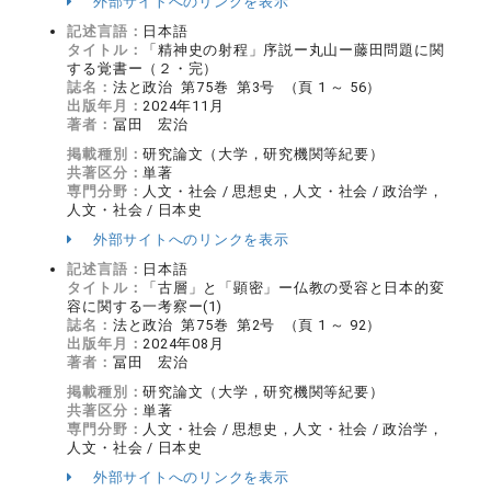
外部サイトへのリンクを表示
記述言語：
日本語
タイトル：
「精神史の射程」序説ー丸山ー藤田問題に関
する覚書ー（２・完）
誌名：
法と政治 第75巻 第3号 （頁 1 ～ 56）
出版年月：
2024年11月
著者：
冨田 宏治
掲載種別：
研究論文（大学，研究機関等紀要）
共著区分：
単著
専門分野：
人文・社会 / 思想史，人文・社会 / 政治学，
人文・社会 / 日本史
外部サイトへのリンクを表示
記述言語：
日本語
タイトル：
「古層」と「顕密」ー仏教の受容と日本的変
容に関する一考察ー(1)
誌名：
法と政治 第75巻 第2号 （頁 1 ～ 92）
出版年月：
2024年08月
著者：
冨田 宏治
掲載種別：
研究論文（大学，研究機関等紀要）
共著区分：
単著
専門分野：
人文・社会 / 思想史，人文・社会 / 政治学，
人文・社会 / 日本史
外部サイトへのリンクを表示