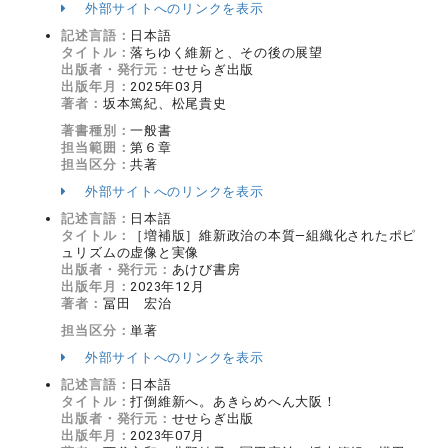
外部サイトへのリンクを表示
記述言語：
日本語
タイトル：
落ちゆく維新と、その後の展望
出版者・発行元：
せせらぎ出版
出版年月：
2025年03月
著者：
坂本篤紀、松尾貴史
著書種別：
一般書
担当範囲：
第６章
担当区分：
共著
外部サイトへのリンクを表示
記述言語：
日本語
タイトル：
［増補版］維新政治の本質―組織化されたポピ
ュリズムの虚像と実像
出版者・発行元：
あけび書房
出版年月：
2023年12月
著者：
冨田 宏治
担当区分：
単著
外部サイトへのリンクを表示
記述言語：
日本語
タイトル：
打倒維新へ。あきらめへん大阪！
出版者・発行元：
せせらぎ出版
出版年月：
2023年07月