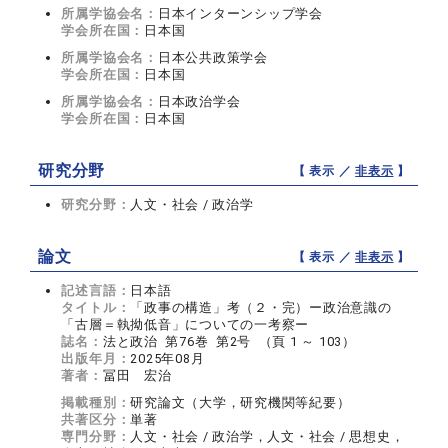
所属学協会名：
日本インターンシップ学会
学会所在国：
日本国
所属学協会名：
日本公共政策学会
学会所在国：
日本国
所属学協会名：
日本政治学会
学会所在国：
日本国
研究分野
【 表示 ／
非表示
】
研究分野：
人文・社会 / 政治学
論文
【 表示 ／
非表示
】
記述言語：
日本語
タイトル：
「政事の構造」考（２・完）ー政治意識の
「古層＝執拗低音」についての一考察ー
誌名：
法と政治 第76巻 第2号 （頁 1 ～ 103）
出版年月：
2025年08月
著者：
冨田 宏治
掲載種別：
研究論文（大学，研究機関等紀要）
共著区分：
単著
専門分野：
人文・社会 / 政治学，人文・社会 / 思想史，