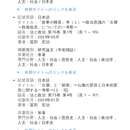
人文・社会 / 日本史
外部サイトへのリンクを表示
記述言語：
日本語
タイトル：
「政事の構造」考（１）ー政治意識の「古層
＝執拗低音」についての一考察ー
誌名：
法と政治 第76巻 第1号 （頁 1 ～ 95）
出版年月：
2025年05月
著者：
冨田 宏治
掲載種別：
研究論文（学術雑誌）
共著区分：
単著
専門分野：
人文・社会 / 思想史，人文・社会 / 政治学，
人文・社会 / 日本史
外部サイトへのリンクを表示
記述言語：
日本語
タイトル：
「古層」と「顕密」ー仏教の受容と日本的変
容に関する一考察ー(２・完)
誌名：
法と政治 第75巻 第4号 （頁 1 ～ 97）
出版年月：
2025年01月
著者：
冨田 宏治
共著区分：
単著
専門分野：
人文・社会 / 思想史，人文・社会 / 政治学，
人文・社会 / 日本史