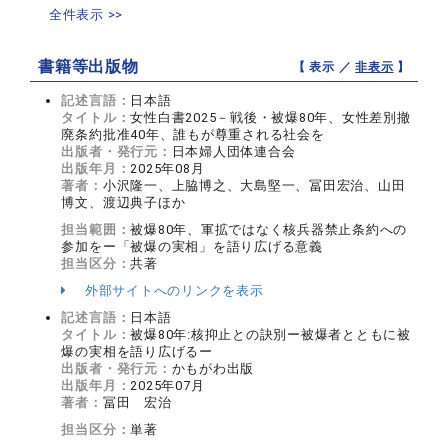
全件表示 >>
書籍等出版物
【 表示 ／
非表示
】
記述言語：
日本語
タイトル：
女性白書2025－戦後・被爆80年、女性差別撤
廃条約批准40年、誰もが尊重される社会を
出版者・発行元：
日本婦人団体連合会
出版年月：
2025年08月
著者：
小沢隆一、上脇博之、大島堅一、冨田宏治、山田
博文、渡辺典子ほか
担当範囲：
被爆80年、軍拡ではなく核兵器禁止条約への
参加をー「被爆の実相」を語り広げる意義
担当区分：
共著
外部サイトへのリンクを表示
記述言語：
日本語
タイトル：
被爆80年:核抑止との訣別ー被爆者とともに被
爆の実相を語り広げるー
出版者・発行元：
かもがわ出版
出版年月：
2025年07月
著者：
冨田 宏治
担当区分：
単著