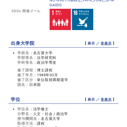
NO=890170&REQ_PRFR_FUNC_ID=A
GA030
SDGs 関連ゴール
出身大学院
【 表示 ／
非表示
】
学校名：
名古屋大学
学部等名：
法学研究科
学科等名：
政治学専攻
修了課程：
博士課程
修了年月：
1988年03月
修了区分：
単位取得満期退学
国名：
日本国
学位
【 表示 ／
非表示
】
学位名：
法学修士
分野名：
人文・社会 / 政治学
授与機関名：
名古屋大学
取得方法：
課程