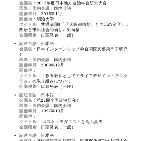
会議名：
2015年度日本地方自治学会研究大会
国際・国内会議：
国内会議
開催年月：
2015年11月
開催地：
明治大学
タイトル：
共通論題Ⅱ「『大阪都構想』と自治の変容」：
政治と市民社会の新しい対抗軸
会議種別：
口頭発表（一般）
記述言語：
日本語
会議名：
日本インターンシップ学会関西支部第５回研究
会
国際・国内会議：
国内会議
開催年月：
2009年12月
開催地：
タイトル：
「教養教育としてのライフデザイン・プログ
ラム」の取り組みについて
会議種別：
口頭発表（一般）
記述言語：
日本語
会議名：
第23回全国政治研究会
国際・国内会議：
国内会議
開催年月：
1997年10月
開催地：
タイトル：
.ポスト・モダニズムと丸山真男
会議種別：
口頭発表（一般）
記述言語：
日本語
会議名：
基礎経済科学研究所 戦後50周年記念研究大会