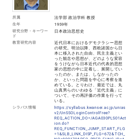
所属
法学部 政治学科 教授
生年
1959年
研究分野・キーワー
日本政治思想史
ド
教育研究内容
近代日本におけるデモクラシー思想
の研究。明治以降、西欧諸国から日
本に移入された自由、民主主義とい
った観念や思想が、どのような変容
をうけながら日本近代の代表的思想
家の思想の中に定着し、展開してい
ったのか、または、しなかったの
か、といった問題を中心に考察を進
めている。とりわけ、最近では、丸
山真男らのいわゆる「近代主義」に
ついて、その再評価の作業を行って
いる。
シラバス情報
https://syllabus.kwansei.ac.jp/unias
v2/UnSSOLoginControlFree?
REQ_ACTION_DO=/AGA030PLS01Act
ion.do?
REQ_FUNCTION_JUMP_START_FLG
=1&SLB_LINK_DISP_FLG=672&TCH_