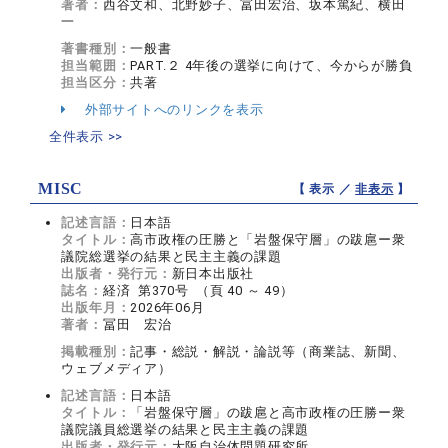
著者：
西谷文和、北野妙子、冨田宏治、坂本篤紀、横田
一
著書種別：
一般書
担当範囲：
PART.２ 4年後の選挙に向けて、今からが勝負
担当区分：
共著
外部サイトへのリンクを表示
全件表示 >>
MISC
【 表示 ／
非表示
】
記述言語：
日本語
タイトル：
高市政権の圧勝と「岩盤保守層」の跋扈ー衆
議院総選挙の結果と民主主義の課題
出版者・発行元：
新日本出版社
誌名：
経済 第370号 （頁 40 ～ 49）
出版年月：
2026年06月
著者：
冨田 宏治
掲載種別：
記事・総説・解説・論説等（商業誌、新聞、
ウェブメディア）
記述言語：
日本語
タイトル：
「岩盤保守層」の跋扈と高市政権の圧勝ー衆
議院議員総選挙の結果と民主主義の課題
出版者・発行元：
大阪自治体問題研究所