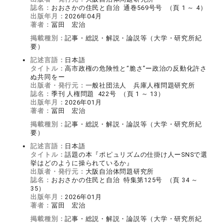
誌名：
おおさかの住民と自治 通巻569号号 （頁 1 ～ 4）
出版年月：
2026年04月
著者：
冨田 宏治
掲載種別：
記事・総説・解説・論説等（大学・研究所紀
要）
記述言語：
日本語
タイトル：
高市政権の危険性と“脆さ”ー政治の反動化許さ
ぬ共同をー
出版者・発行元：
一般社団法人 兵庫人権問題研究所
誌名：
季刊 人権問題 422号 （頁 1 ～ 13）
出版年月：
2026年01月
著者：
冨田 宏治
掲載種別：
記事・総説・解説・論説等（大学・研究所紀
要）
記述言語：
日本語
タイトル：
話題の本『ポピュリズムの仕掛け人ーSNSで選
挙はどのように操られているか』
出版者・発行元：
大阪自治体問題研究所
誌名：
おおさかの住民と自治 特集第125号 （頁 34 ～
35）
出版年月：
2026年01月
著者：
冨田 宏治
掲載種別：
記事・総説・解説・論説等（大学・研究所紀