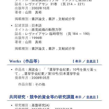
誌名：
レヴァイアサン 31巻 （頁 214 ～ 221）
出版年月：
2002年10月
著者：
山田 真裕
掲載種別：
書評論文，書評，文献紹介等
記述言語：
日本語
タイトル：
政党組織の動態力学
誌名：
レヴァイアサン 臨時増刊 （頁 184 ～ 190）
出版年月：
1996年
著者：
山田 真裕
掲載種別：
書評論文，書評，文献紹介等
Works（作品等）
【 表示 ／
非表示
】
作品名：
座談会： 「『選挙学会紀要』10号を振り返っ
て」 , 選挙学会紀要／第10号/日本選挙学会
発表年月：
2008年05月
作品分類：
その他
共同研究・競争的資金等の研究課題
【 表示 ／
非表示
】
研究種目：
基盤研究(A)