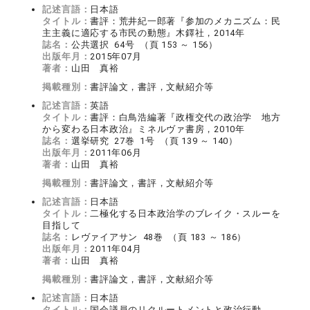
記述言語：
日本語
タイトル：
書評：荒井紀一郎著『参加のメカニズム：民
主主義に適応する市民の動態』木鐸社，2014年
誌名：
公共選択 64号 （頁 153 ～ 156）
出版年月：
2015年07月
著者：
山田 真裕
掲載種別：
書評論文，書評，文献紹介等
記述言語：
英語
タイトル：
書評：白鳥浩編著『政権交代の政治学 地方
から変わる日本政治』ミネルヴァ書房，2010年
誌名：
選挙研究 27巻 1号 （頁 139 ～ 140）
出版年月：
2011年06月
著者：
山田 真裕
掲載種別：
書評論文，書評，文献紹介等
記述言語：
日本語
タイトル：
二極化する日本政治学のブレイク・スルーを
目指して
誌名：
レヴァイアサン 48巻 （頁 183 ～ 186）
出版年月：
2011年04月
著者：
山田 真裕
掲載種別：
書評論文，書評，文献紹介等
記述言語：
日本語
タイトル：
国会議員のリクルートメントと政治行動