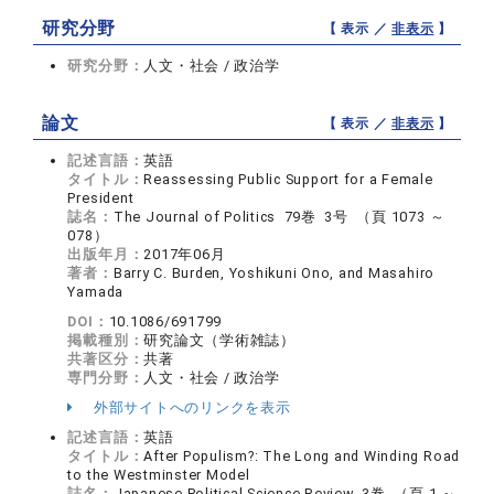
研究分野
【 表示 ／
非表示
】
研究分野：
人文・社会 / 政治学
論文
【 表示 ／
非表示
】
記述言語：
英語
タイトル：
Reassessing Public Support for a Female
President
誌名：
The Journal of Politics 79巻 3号 （頁 1073 ～
078）
出版年月：
2017年06月
著者：
Barry C. Burden, Yoshikuni Ono, and Masahiro
Yamada
DOI：
10.1086/691799
掲載種別：
研究論文（学術雑誌）
共著区分：
共著
専門分野：
人文・社会 / 政治学
外部サイトへのリンクを表示
記述言語：
英語
タイトル：
After Populism?: The Long and Winding Road
to the Westminster Model
誌名：
Japanese Political Science Review 3巻 （頁 1 ～