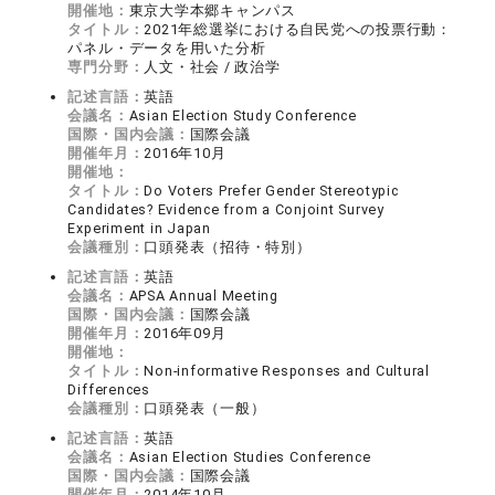
開催地：
東京大学本郷キャンパス
タイトル：
2021年総選挙における自民党への投票行動：
パネル・データを用いた分析
専門分野：
人文・社会 / 政治学
記述言語：
英語
会議名：
Asian Election Study Conference
国際・国内会議：
国際会議
開催年月：
2016年10月
開催地：
タイトル：
Do Voters Prefer Gender Stereotypic
Candidates? Evidence from a Conjoint Survey
Experiment in Japan
会議種別：
口頭発表（招待・特別）
記述言語：
英語
会議名：
APSA Annual Meeting
国際・国内会議：
国際会議
開催年月：
2016年09月
開催地：
タイトル：
Non-informative Responses and Cultural
Differences
会議種別：
口頭発表（一般）
記述言語：
英語
会議名：
Asian Election Studies Conference
国際・国内会議：
国際会議
開催年月：
2014年10月