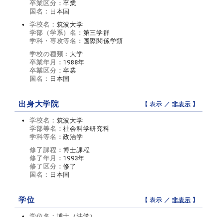
卒業区分：
卒業
国名：
日本国
学校名：
筑波大学
学部（学系）名：
第三学群
学科・専攻等名：
国際関係学類
学校の種類：
大学
卒業年月：
1988年
卒業区分：
卒業
国名：
日本国
出身大学院
【 表示 ／
非表示
】
学校名：
筑波大学
学部等名：
社会科学研究科
学科等名：
政治学
修了課程：
博士課程
修了年月：
1993年
修了区分：
修了
国名：
日本国
学位
【 表示 ／
非表示
】
学位名：
博士（法学）