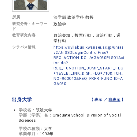
所属
法学部 政治学科 教授
研究分野・キーワー
政治学
ド
教育研究内容
政治参加，投票行動，政治行動，選
挙行動
シラバス情報
https://syllabus.kwansei.ac.jp/unias
v2/UnSSOLoginControlFree?
REQ_ACTION_DO=/AGA030PLS01Act
ion.do?
REQ_FUNCTION_JUMP_START_FLG
=1&SLB_LINK_DISP_FLG=710&TCH_
NO=960040&REQ_PRFR_FUNC_ID=A
GA030
出身大学
【 表示 ／
非表示
】
学校名：
筑波大学
学部（学系）名：
Graduate School, Division of Social
Sciences
学校の種類：
大学
卒業年月：
1993年