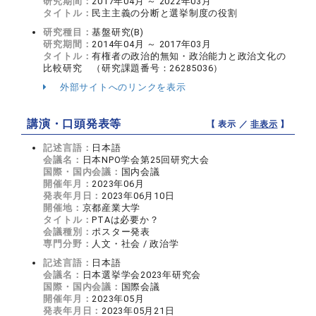
研究期間：
2017年04月 ～ 2022年03月
タイトル：
民主主義の分断と選挙制度の役割
研究種目：
基盤研究(B)
研究期間：
2014年04月 ～ 2017年03月
タイトル：
有権者の政治的無知・政治能力と政治文化の
比較研究 （研究課題番号：26285036）
外部サイトへのリンクを表示
講演・口頭発表等
【 表示 ／
非表示
】
記述言語：
日本語
会議名：
日本NPO学会第25回研究大会
国際・国内会議：
国内会議
開催年月：
2023年06月
発表年月日：
2023年06月10日
開催地：
京都産業大学
タイトル：
PTAは必要か？
会議種別：
ポスター発表
専門分野：
人文・社会 / 政治学
記述言語：
日本語
会議名：
日本選挙学会2023年研究会
国際・国内会議：
国際会議
開催年月：
2023年05月
発表年月日：
2023年05月21日