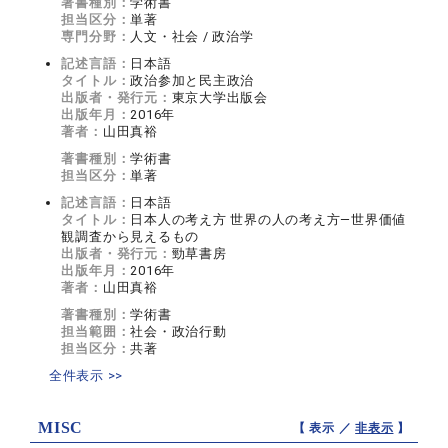
著書種別：
学術書
担当区分：
単著
専門分野：
人文・社会 / 政治学
記述言語：
日本語
タイトル：
政治参加と民主政治
出版者・発行元：
東京大学出版会
出版年月：
2016年
著者：
山田真裕
著書種別：
学術書
担当区分：
単著
記述言語：
日本語
タイトル：
日本人の考え方 世界の人の考え方―世界価値
観調査から見えるもの
出版者・発行元：
勁草書房
出版年月：
2016年
著者：
山田真裕
著書種別：
学術書
担当範囲：
社会・政治行動
担当区分：
共著
全件表示 >>
MISC
【 表示 ／
非表示
】