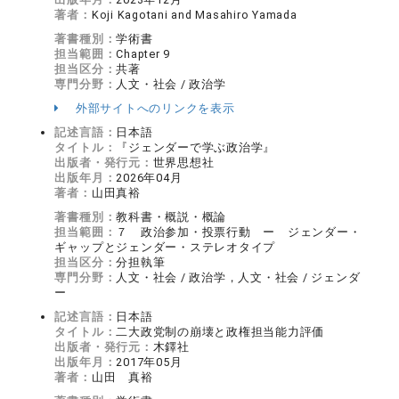
著者：
Koji Kagotani and Masahiro Yamada
著書種別：
学術書
担当範囲：
Chapter 9
担当区分：
共著
専門分野：
人文・社会 / 政治学
外部サイトへのリンクを表示
記述言語：
日本語
タイトル：
『ジェンダーで学ぶ政治学』
出版者・発行元：
世界思想社
出版年月：
2026年04月
著者：
山田真裕
著書種別：
教科書・概説・概論
担当範囲：
７ 政治参加・投票行動 ー ジェンダー・
ギャップとジェンダー・ステレオタイプ
担当区分：
分担執筆
専門分野：
人文・社会 / 政治学，人文・社会 / ジェンダ
ー
記述言語：
日本語
タイトル：
二大政党制の崩壊と政権担当能力評価
出版者・発行元：
木鐸社
出版年月：
2017年05月
著者：
山田 真裕