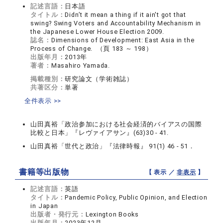
記述言語：
日本語
タイトル：
Didn’t it mean a thing if it ain't got that
swing? Swing Voters and Accountability Mechanism in
the Japanese Lower House Election 2009.
誌名：
Dimensions of Development: East Asia in the
Process of Change. （頁 183 ～ 198）
出版年月：
2013年
著者：
Masahiro Yamada.
掲載種別：
研究論文（学術雑誌）
共著区分：
単著
全件表示 >>
山田真裕「政治参加における社会経済的バイアスの国際
比較と日本」『レヴァイアサン』(63)30 - 41.
山田真裕「世代と政治」『法律時報』 91(1) 46 - 51．
書籍等出版物
【 表示 ／
非表示
】
記述言語：
英語
タイトル：
Pandemic Policy, Public Opinion, and Election
in Japan
出版者・発行元：
Lexington Books
出版年月：
2023年12月