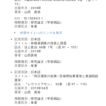
13）
出版年月：
2016年
著者：
山田 真裕
DOI：
10.15545/3.1
掲載種別：
研究論文（学術雑誌）
共著区分：
単著
外部サイトへのリンクを表示
記述言語：
日本語
タイトル：
有権者調査の現状と課題
誌名：
法と政治 66巻 1号 （頁 91 ～ 107）
出版年月：
2015年
著者：
山田真裕
掲載種別：
研究論文（学術雑誌）
共著区分：
単著
記述言語：
日本語
タイトル：
「同日選挙の効果―茨城県知事選挙と衆議院総
選挙」
誌名：
『レヴァイアサン』 52巻 （頁 97 ～ 115）
出版年月：
2013年04月
著者：
山田 真裕
掲載種別：
研究論文（学術雑誌）
共著区分：
単著