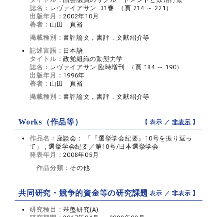
誌名：
レヴァイアサン 31巻 （頁 214 ～ 221）
出版年月：
2002年10月
著者：
山田 真裕
掲載種別：
書評論文，書評，文献紹介等
記述言語：
日本語
タイトル：
政党組織の動態力学
誌名：
レヴァイアサン 臨時増刊 （頁 184 ～ 190）
出版年月：
1996年
著者：
山田 真裕
掲載種別：
書評論文，書評，文献紹介等
Works（作品等）
【 表示 ／
非表示
】
作品名：
座談会： 「『選挙学会紀要』10号を振り返っ
て」 , 選挙学会紀要／第10号/日本選挙学会
発表年月：
2008年05月
作品分類：
その他
共同研究・競争的資金等の研究課題
【 表示 ／
非表示
】
研究種目：
基盤研究(A)