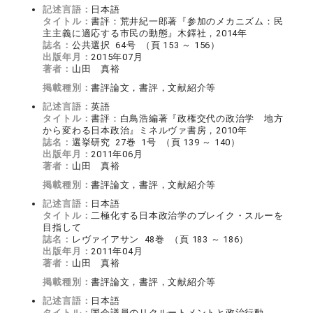
記述言語：
日本語
タイトル：
書評：荒井紀一郎著『参加のメカニズム：民
主主義に適応する市民の動態』木鐸社，2014年
誌名：
公共選択 64号 （頁 153 ～ 156）
出版年月：
2015年07月
著者：
山田 真裕
掲載種別：
書評論文，書評，文献紹介等
記述言語：
英語
タイトル：
書評：白鳥浩編著『政権交代の政治学 地方
から変わる日本政治』ミネルヴァ書房，2010年
誌名：
選挙研究 27巻 1号 （頁 139 ～ 140）
出版年月：
2011年06月
著者：
山田 真裕
掲載種別：
書評論文，書評，文献紹介等
記述言語：
日本語
タイトル：
二極化する日本政治学のブレイク・スルーを
目指して
誌名：
レヴァイアサン 48巻 （頁 183 ～ 186）
出版年月：
2011年04月
著者：
山田 真裕
掲載種別：
書評論文，書評，文献紹介等
記述言語：
日本語
タイトル：
国会議員のリクルートメントと政治行動