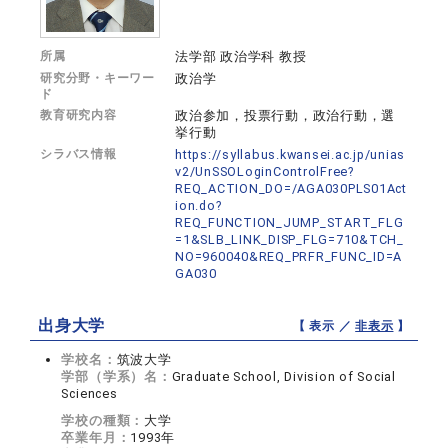
所属
法学部 政治学科 教授
研究分野・キーワー
政治学
ド
教育研究内容
政治参加，投票行動，政治行動，選
挙行動
シラバス情報
https://syllabus.kwansei.ac.jp/unias
v2/UnSSOLoginControlFree?
REQ_ACTION_DO=/AGA030PLS01Act
ion.do?
REQ_FUNCTION_JUMP_START_FLG
=1&SLB_LINK_DISP_FLG=710&TCH_
NO=960040&REQ_PRFR_FUNC_ID=A
GA030
出身大学
【 表示 ／
非表示
】
学校名：
筑波大学
学部（学系）名：
Graduate School, Division of Social
Sciences
学校の種類：
大学
卒業年月：
1993年