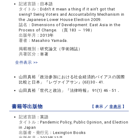
記述言語：
日本語
タイトル：
Didn’t it mean a thing if it ain't got that
swing? Swing Voters and Accountability Mechanism in
the Japanese Lower House Election 2009.
誌名：
Dimensions of Development: East Asia in the
Process of Change. （頁 183 ～ 198）
出版年月：
2013年
著者：
Masahiro Yamada.
掲載種別：
研究論文（学術雑誌）
共著区分：
単著
全件表示 >>
山田真裕「政治参加における社会経済的バイアスの国際
比較と日本」『レヴァイアサン』(63)30 - 41.
山田真裕「世代と政治」『法律時報』 91(1) 46 - 51．
書籍等出版物
【 表示 ／
非表示
】
記述言語：
英語
タイトル：
Pandemic Policy, Public Opinion, and Election
in Japan
出版者・発行元：
Lexington Books
出版年月：
2023年12月