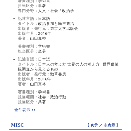
著書種別：
学術書
担当区分：
単著
専門分野：
人文・社会 / 政治学
記述言語：
日本語
タイトル：
政治参加と民主政治
出版者・発行元：
東京大学出版会
出版年月：
2016年
著者：
山田真裕
著書種別：
学術書
担当区分：
単著
記述言語：
日本語
タイトル：
日本人の考え方 世界の人の考え方―世界価値
観調査から見えるもの
出版者・発行元：
勁草書房
出版年月：
2016年
著者：
山田真裕
著書種別：
学術書
担当範囲：
社会・政治行動
担当区分：
共著
全件表示 >>
MISC
【 表示 ／
非表示
】