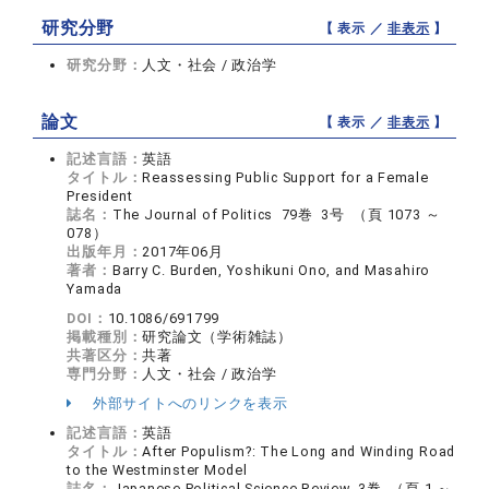
研究分野
【 表示 ／
非表示
】
研究分野：
人文・社会 / 政治学
論文
【 表示 ／
非表示
】
記述言語：
英語
タイトル：
Reassessing Public Support for a Female
President
誌名：
The Journal of Politics 79巻 3号 （頁 1073 ～
078）
出版年月：
2017年06月
著者：
Barry C. Burden, Yoshikuni Ono, and Masahiro
Yamada
DOI：
10.1086/691799
掲載種別：
研究論文（学術雑誌）
共著区分：
共著
専門分野：
人文・社会 / 政治学
外部サイトへのリンクを表示
記述言語：
英語
タイトル：
After Populism?: The Long and Winding Road
to the Westminster Model
誌名：
Japanese Political Science Review 3巻 （頁 1 ～