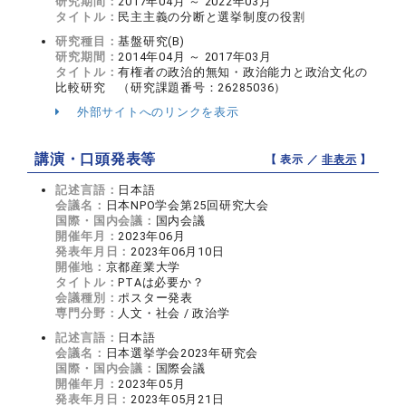
研究期間：
2017年04月 ～ 2022年03月
タイトル：
民主主義の分断と選挙制度の役割
研究種目：
基盤研究(B)
研究期間：
2014年04月 ～ 2017年03月
タイトル：
有権者の政治的無知・政治能力と政治文化の
比較研究 （研究課題番号：26285036）
外部サイトへのリンクを表示
講演・口頭発表等
【 表示 ／
非表示
】
記述言語：
日本語
会議名：
日本NPO学会第25回研究大会
国際・国内会議：
国内会議
開催年月：
2023年06月
発表年月日：
2023年06月10日
開催地：
京都産業大学
タイトル：
PTAは必要か？
会議種別：
ポスター発表
専門分野：
人文・社会 / 政治学
記述言語：
日本語
会議名：
日本選挙学会2023年研究会
国際・国内会議：
国際会議
開催年月：
2023年05月
発表年月日：
2023年05月21日