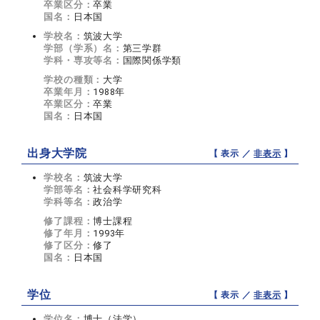
卒業区分：
卒業
国名：
日本国
学校名：
筑波大学
学部（学系）名：
第三学群
学科・専攻等名：
国際関係学類
学校の種類：
大学
卒業年月：
1988年
卒業区分：
卒業
国名：
日本国
出身大学院
【 表示 ／
非表示
】
学校名：
筑波大学
学部等名：
社会科学研究科
学科等名：
政治学
修了課程：
博士課程
修了年月：
1993年
修了区分：
修了
国名：
日本国
学位
【 表示 ／
非表示
】
学位名：
博士（法学）