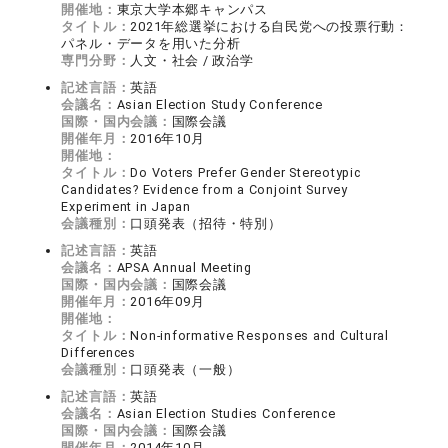
開催地：
東京大学本郷キャンパス
タイトル：
2021年総選挙における自民党への投票行動：
パネル・データを用いた分析
専門分野：
人文・社会 / 政治学
記述言語：
英語
会議名：
Asian Election Study Conference
国際・国内会議：
国際会議
開催年月：
2016年10月
開催地：
タイトル：
Do Voters Prefer Gender Stereotypic
Candidates? Evidence from a Conjoint Survey
Experiment in Japan
会議種別：
口頭発表（招待・特別）
記述言語：
英語
会議名：
APSA Annual Meeting
国際・国内会議：
国際会議
開催年月：
2016年09月
開催地：
タイトル：
Non-informative Responses and Cultural
Differences
会議種別：
口頭発表（一般）
記述言語：
英語
会議名：
Asian Election Studies Conference
国際・国内会議：
国際会議
開催年月：
2014年10月