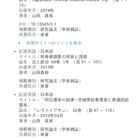
13）
出版年月：
2016年
著者：
山田 真裕
DOI：
10.15545/3.1
掲載種別：
研究論文（学術雑誌）
共著区分：
単著
外部サイトへのリンクを表示
記述言語：
日本語
タイトル：
有権者調査の現状と課題
誌名：
法と政治 66巻 1号 （頁 91 ～ 107）
出版年月：
2015年
著者：
山田真裕
掲載種別：
研究論文（学術雑誌）
共著区分：
単著
記述言語：
日本語
タイトル：
「同日選挙の効果―茨城県知事選挙と衆議院総
選挙」
誌名：
『レヴァイアサン』 52巻 （頁 97 ～ 115）
出版年月：
2013年04月
著者：
山田 真裕
掲載種別：
研究論文（学術雑誌）
共著区分：
単著