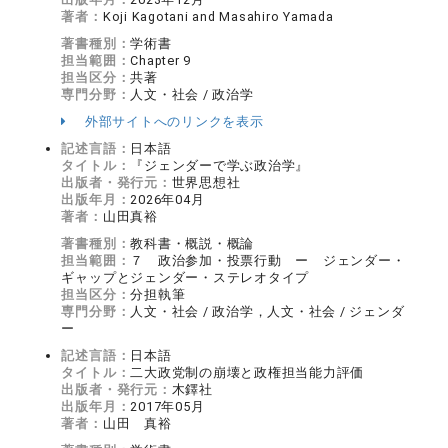
著者：
Koji Kagotani and Masahiro Yamada
著書種別：
学術書
担当範囲：
Chapter 9
担当区分：
共著
専門分野：
人文・社会 / 政治学
外部サイトへのリンクを表示
記述言語：
日本語
タイトル：
『ジェンダーで学ぶ政治学』
出版者・発行元：
世界思想社
出版年月：
2026年04月
著者：
山田真裕
著書種別：
教科書・概説・概論
担当範囲：
７ 政治参加・投票行動 ー ジェンダー・
ギャップとジェンダー・ステレオタイプ
担当区分：
分担執筆
専門分野：
人文・社会 / 政治学，人文・社会 / ジェンダ
ー
記述言語：
日本語
タイトル：
二大政党制の崩壊と政権担当能力評価
出版者・発行元：
木鐸社
出版年月：
2017年05月
著者：
山田 真裕