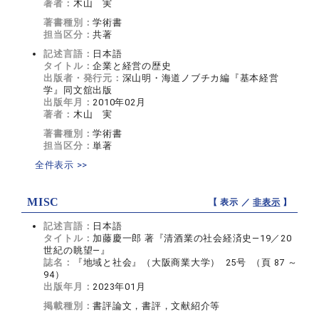
著者：
木山 実
著書種別：
学術書
担当区分：
共著
記述言語：
日本語
タイトル：
企業と経営の歴史
出版者・発行元：
深山明・海道ノブチカ編『基本経営
学』同文舘出版
出版年月：
2010年02月
著者：
木山 実
著書種別：
学術書
担当区分：
単著
全件表示 >>
MISC
【 表示 ／
非表示
】
記述言語：
日本語
タイトル：
加藤慶一郎 著『清酒業の社会経済史―19／20
世紀の眺望―』
誌名：
『地域と社会』（大阪商業大学） 25号 （頁 87 ～
94）
出版年月：
2023年01月
掲載種別：
書評論文，書評，文献紹介等