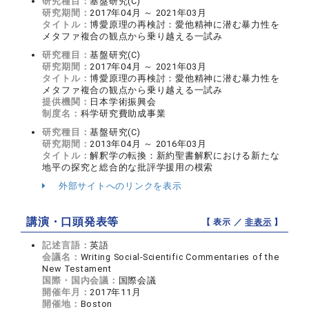
研究種目：
基盤研究(C)
研究期間：
2017年04月 ～ 2021年03月
タイトル：
博愛原理の再検討：愛他精神に潜む暴力性を
メタファ複合の観点から乗り越える一試み
研究種目：
基盤研究(C)
研究期間：
2017年04月 ～ 2021年03月
タイトル：
博愛原理の再検討：愛他精神に潜む暴力性を
メタファ複合の観点から乗り越える一試み
提供機関：
日本学術振興会
制度名：
科学研究費助成事業
研究種目：
基盤研究(C)
研究期間：
2013年04月 ～ 2016年03月
タイトル：
解釈学の転換：新約聖書解釈における新たな
地平の探究と総合的な批評学援用の模索
外部サイトへのリンクを表示
講演・口頭発表等
【 表示 ／
非表示
】
記述言語：
英語
会議名：
Writing Social-Scientific Commentaries of the
New Testament
国際・国内会議：
国際会議
開催年月：
2017年11月
開催地：
Boston