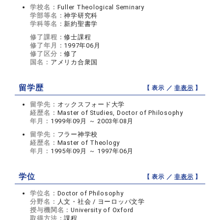
学校名：
Fuller Theological Seminary
学部等名：
神学研究科
学科等名：
新約聖書学
修了課程：
修士課程
修了年月：
1997年06月
修了区分：
修了
国名：
アメリカ合衆国
留学歴
【 表示 ／
非表示
】
留学先：
オックスフォード大学
経歴名：
Master of Studies, Doctor of Philosophy
年月：
1999年09月 ～ 2003年08月
留学先：
フラー神学校
経歴名：
Master of Theology
年月：
1995年09月 ～ 1997年06月
学位
【 表示 ／
非表示
】
学位名：
Doctor of Philosophy
分野名：
人文・社会 / ヨーロッパ文学
授与機関名：
University of Oxford
取得方法：
課程