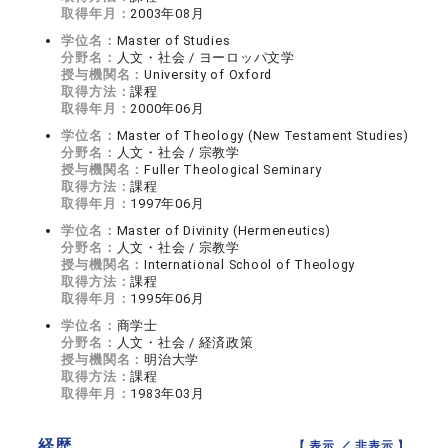
取得年月：
2003年08月
学位名：
Master of Studies
分野名：
人文・社会 / ヨーロッパ文学
授与機関名：
University of Oxford
取得方法：
課程
取得年月：
2000年06月
学位名：
Master of Theology (New Testament Studies)
分野名：
人文・社会 / 宗教学
授与機関名：
Fuller Theological Seminary
取得方法：
課程
取得年月：
1997年06月
学位名：
Master of Divinity (Hermeneutics)
分野名：
人文・社会 / 宗教学
授与機関名：
International School of Theology
取得方法：
課程
取得年月：
1995年06月
学位名：
商学士
分野名：
人文・社会 / 経済政策
授与機関名：
明治大学
取得方法：
課程
取得年月：
1983年03月
経歴
【 表示 ／
非表示
】