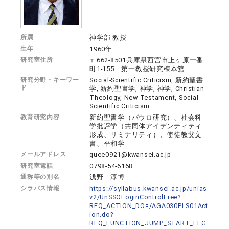
所属
神学部 教授
生年
1960年
研究室住所
〒662-8501兵庫県西宮市上ヶ原一番
町1-155 第一教授研究棟本館
研究分野・キーワー
Social-Scientific Criticism, 新約聖書
ド
学, 新約聖書学, 神学, 神学, Christian
Theology, New Testament, Social-
Scientific Criticism
教育研究内容
新約聖書学（パウロ研究）、社会科
学批評学（共同体アイデンティティ
形成、リミナリティ）、使徒教父文
書、平和学
メールアドレス
quee0921@kwansei.ac.jp
研究室電話
0798-54-6168
通称等の別名
浅野 淳博
シラバス情報
https://syllabus.kwansei.ac.jp/unias
v2/UnSSOLoginControlFree?
REQ_ACTION_DO=/AGA030PLS01Act
ion.do?
REQ_FUNCTION_JUMP_START_FLG