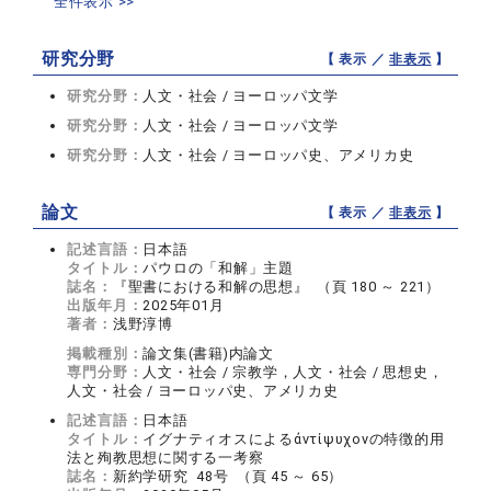
全件表示 >>
研究分野
【 表示 ／
非表示
】
研究分野：
人文・社会 / ヨーロッパ文学
研究分野：
人文・社会 / ヨーロッパ文学
研究分野：
人文・社会 / ヨーロッパ史、アメリカ史
論文
【 表示 ／
非表示
】
記述言語：
日本語
タイトル：
パウロの「和解」主題
誌名：
『聖書における和解の思想』 （頁 180 ～ 221）
出版年月：
2025年01月
著者：
浅野淳博
掲載種別：
論文集(書籍)内論文
専門分野：
人文・社会 / 宗教学，人文・社会 / 思想史，
人文・社会 / ヨーロッパ史、アメリカ史
記述言語：
日本語
タイトル：
イグナティオスによるἀντίψυχονの特徴的用
法と殉教思想に関する一考察
誌名：
新約学研究 48号 （頁 45 ～ 65）