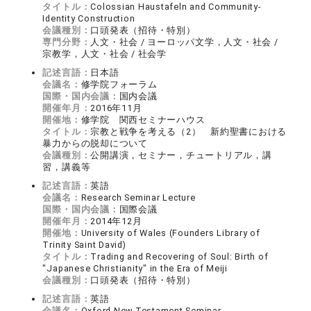
タイトル：
Colossian Haustafeln and Community-
Identity Construction
会議種別：
口頭発表（招待・特別）
専門分野：
人文・社会 / ヨーロッパ文学，人文・社会 /
宗教学，人文・社会 / 社会学
記述言語：
日本語
会議名：
修学院フォーラム
国際・国内会議：
国内会議
開催年月：
2016年11月
開催地：
修学院 関西セミナーハウス
タイトル：
宗教と戦争を考える（2） 新約聖書における
暴力からの脱却について
会議種別：
公開講演，セミナー，チュートリアル，講
習，講義等
記述言語：
英語
会議名：
Research Seminar Lecture
国際・国内会議：
国際会議
開催年月：
2014年12月
開催地：
University of Wales (Founders Library of
Trinity Saint David)
タイトル：
Trading and Recovering of Soul: Birth of
"Japanese Christianity" in the Era of Meiji
会議種別：
口頭発表（招待・特別）
記述言語：
英語
会議名：
Oxford New Testament Seminar