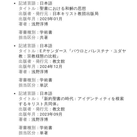
記述言語：
日本語
タイトル：
聖書における和解の思想
出版者・発行元：
日本キリスト教団出版局
出版年月：
2025年01月
著者：
浅野淳博
著書種別：
学術書
担当区分：
共著
記述言語：
日本語
タイトル：
E.P.サンダース『パウロとパレスチナ・ユダヤ
教：宗教様態の比較』
出版者・発行元：
教文館
出版年月：
2024年12月
著者：
浅野淳博
著書種別：
学術書
担当区分：
単訳
記述言語：
日本語
タイトル：
『新約聖書の時代：アイデンティティを模索
するキリスト共同体』
出版者・発行元：
教文館
出版年月：
2023年09月
著者：
浅野淳博
著書種別：
学術書
担当区分：
単著