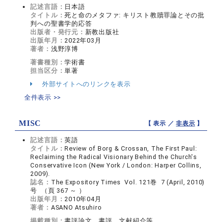
記述言語：
日本語
タイトル：
死と命のメタファ: キリスト教贖罪論とその批
判への聖書学的応答
出版者・発行元：
新教出版社
出版年月：
2022年03月
著者：
浅野淳博
著書種別：
学術書
担当区分：
単著
外部サイトへのリンクを表示
全件表示 >>
MISC
【 表示 ／
非表示
】
記述言語：
英語
タイトル：
Review of Borg & Crossan, The First Paul:
Reclaiming the Radical Visionary Behind the Church's
Conservative Icon (New York / London: Harper Collins,
2009).
誌名：
The Expository Times Vol. 121巻 7 (April, 2010)
号 （頁 367 ～ ）
出版年月：
2010年04月
著者：
ASANO Atsuhiro
掲載種別：
書評論文，書評，文献紹介等