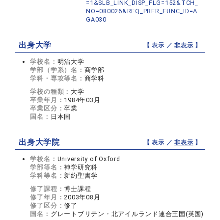
=1&SLB_LINK_DISP_FLG=152&TCH_
NO=080026&REQ_PRFR_FUNC_ID=A
GA030
出身大学
【 表示 ／
非表示
】
学校名：
明治大学
学部（学系）名：
商学部
学科・専攻等名：
商学科
学校の種類：
大学
卒業年月：
1984年03月
卒業区分：
卒業
国名：
日本国
出身大学院
【 表示 ／
非表示
】
学校名：
University of Oxford
学部等名：
神学研究科
学科等名：
新約聖書学
修了課程：
博士課程
修了年月：
2003年08月
修了区分：
修了
国名：
グレートブリテン・北アイルランド連合王国(英国)