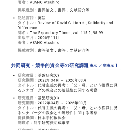
著者：
ASANO Atsuhiro
掲載種別：
書評論文，書評，文献紹介等
記述言語：
英語
タイトル：
Review of David G. Horrell, Solidarity and
Difference
誌名：
The Expository Times, vol. 118.2, 98-99
出版年月：
2006年11月
著者：
ASANO Atsuhiro
掲載種別：
書評論文，書評，文献紹介等
共同研究・競争的資金等の研究課題
【 表示 ／
非表示
】
研究種目：
基盤研究(C)
研究期間：
2022年04月 ～ 2026年03月
タイトル：
代替主義の再考：「父・母」という役職に見
るシナゴーグの教会との連続性に関する考察
研究種目：
基盤研究(C)
研究期間：
2022年04月 ～ 2026年03月
タイトル：
代替主義の再考：「父・母」という役職に見
るシナゴーグの教会との連続性に関する考察
提供機関：
日本学術振興会
制度名：
科学研究費助成事業