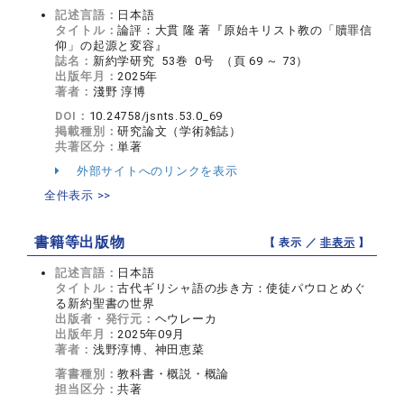
記述言語：
日本語
タイトル：
論評：大貫 隆 著『原始キリスト教の「贖罪信
仰」の起源と変容』
誌名：
新約学研究 53巻 0号 （頁 69 ～ 73）
出版年月：
2025年
著者：
淺野 淳博
DOI：
10.24758/jsnts.53.0_69
掲載種別：
研究論文（学術雑誌）
共著区分：
単著
外部サイトへのリンクを表示
全件表示 >>
書籍等出版物
【 表示 ／
非表示
】
記述言語：
日本語
タイトル：
古代ギリシャ語の歩き方：使徒パウロとめぐ
る新約聖書の世界
出版者・発行元：
ヘウレーカ
出版年月：
2025年09月
著者：
浅野淳博、神田恵菜
著書種別：
教科書・概説・概論
担当区分：
共著