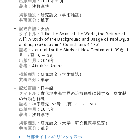
出版年月：
2020年05月
著者：
浅野淳博
掲載種別：
研究論文（学術雑誌）
共著区分：
単著
記述言語：
英語
タイトル：
"Like the Scum of the World, the Refuse of
All": A Study of the Background and Usage of περίψημα
and περικάθαρμα in 1 Corinthians 4.13b'
誌名：
Journal for the Study of New Testament 39巻 1
号 （頁 16 ～ 39）
出版年月：
2016年
著者：
Atsuhiro Asano
掲載種別：
研究論文（学術雑誌）
共著区分：
単著
記述言語：
日本語
タイトル：
古代地中海世界の追放儀礼に関する一次文献
の分類と解説
誌名：
神學研究 62号 （頁 131 ～ 151）
出版年月：
2015年
著者：
浅野淳博
掲載種別：
研究論文（大学，研究機関等紀要）
共著区分：
単著
外部サイトへのリンクを表示