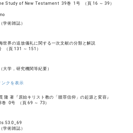
 the Study of New Testament 39巻 1号 （頁 16 ～ 39）
ano
（学術雑誌）
海世界の追放儀礼に関する一次文献の分類と解説
 （頁 131 ～ 151）
（大学，研究機関等紀要）
リンクを表示
貫 隆 著『原始キリスト教の「贖罪信仰」の起源と変容』
巻 0号 （頁 69 ～ 73）
ts.53.0_69
（学術雑誌）