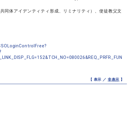
（共同体アイデンティティ形成、リミナリティ）、使徒教父文
nSSOLoginControlFree?
?
_LINK_DISP_FLG=152&TCH_NO=080026&REQ_PRFR_FUN
【 表示 ／
非表示
】