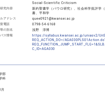
Social-Scientific Criticism
研究内容
新約聖書学（パウロ研究）、社会科学批評学
書、平和学
ルアドレス
quee0921@kwansei.ac.jp
室電話
0798-54-6168
等の別名
浅野 淳博
バス情報
https://syllabus.kwansei.ac.jp/uniasv2/U
REQ_ACTION_DO=/AGA030PLS01Action.do
REQ_FUNCTION_JUMP_START_FLG=1&SLB
C_ID=AGA030
学部
学科
3月