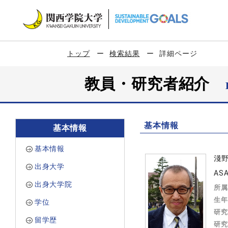
トップ
検索結果
詳細ページ
教員・研究者紹介
基本情報
基本情報
基本情報
淺
出身大学
ASA
出身大学院
所属
生年
学位
研究
留学歴
研究