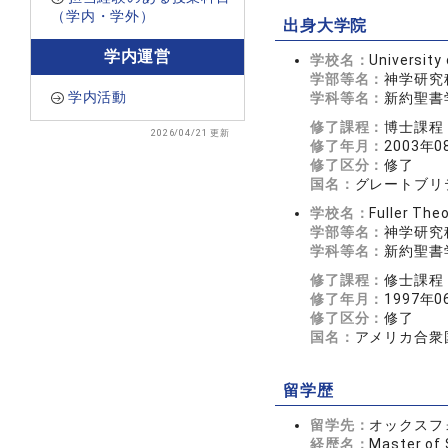
（学内・学外）
出身大学院
学内運営
学校名：
University
学部等名：
神学研究
学内活動
学科等名：
新約聖書
修了課程：
博士課程
2026/04/21 更新
修了年月：
2003年0
修了区分：
修了
国名：
グレートブリ
学校名：
Fuller The
学部等名：
神学研究
学科等名：
新約聖書
修了課程：
修士課程
修了年月：
1997年0
修了区分：
修了
国名：
アメリカ合衆
留学歴
留学先：
オックスフ
経歴名：
Master of 