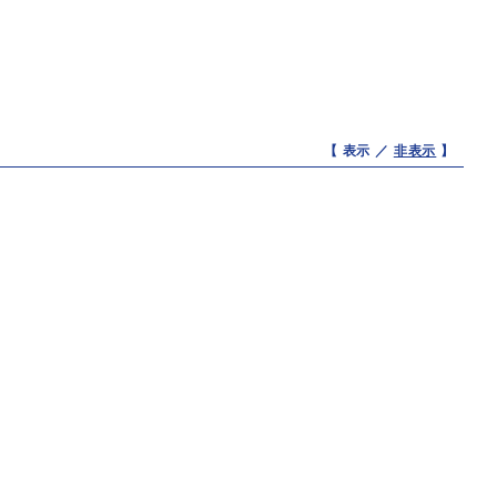
【 表示 ／
非表示
】