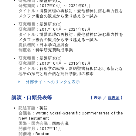
研究種目：
基盤研究(C)
研究期間：
2017年04月 ～ 2021年03月
タイトル：
博愛原理の再検討：愛他精神に潜む暴力性を
メタファ複合の観点から乗り越える一試み
研究種目：
基盤研究(C)
研究期間：
2017年04月 ～ 2021年03月
タイトル：
博愛原理の再検討：愛他精神に潜む暴力性を
メタファ複合の観点から乗り越える一試み
提供機関：
日本学術振興会
制度名：
科学研究費助成事業
研究種目：
基盤研究(C)
研究期間：
2013年04月 ～ 2016年03月
タイトル：
解釈学の転換：新約聖書解釈における新たな
地平の探究と総合的な批評学援用の模索
外部サイトへのリンクを表示
講演・口頭発表等
【 表示 ／
非表示
】
記述言語：
英語
会議名：
Writing Social-Scientific Commentaries of the
New Testament
国際・国内会議：
国際会議
開催年月：
2017年11月
開催地：
Boston