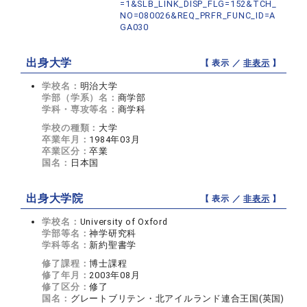
=1&SLB_LINK_DISP_FLG=152&TCH_
NO=080026&REQ_PRFR_FUNC_ID=A
GA030
出身大学
【 表示 ／
非表示
】
学校名：
明治大学
学部（学系）名：
商学部
学科・専攻等名：
商学科
学校の種類：
大学
卒業年月：
1984年03月
卒業区分：
卒業
国名：
日本国
出身大学院
【 表示 ／
非表示
】
学校名：
University of Oxford
学部等名：
神学研究科
学科等名：
新約聖書学
修了課程：
博士課程
修了年月：
2003年08月
修了区分：
修了
国名：
グレートブリテン・北アイルランド連合王国(英国)