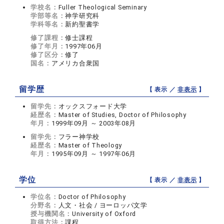
学校名：
Fuller Theological Seminary
学部等名：
神学研究科
学科等名：
新約聖書学
修了課程：
修士課程
修了年月：
1997年06月
修了区分：
修了
国名：
アメリカ合衆国
留学歴
【 表示 ／
非表示
】
留学先：
オックスフォード大学
経歴名：
Master of Studies, Doctor of Philosophy
年月：
1999年09月 ～ 2003年08月
留学先：
フラー神学校
経歴名：
Master of Theology
年月：
1995年09月 ～ 1997年06月
学位
【 表示 ／
非表示
】
学位名：
Doctor of Philosophy
分野名：
人文・社会 / ヨーロッパ文学
授与機関名：
University of Oxford
取得方法：
課程