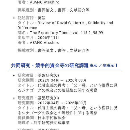
著者：
ASANO Atsuhiro
掲載種別：
書評論文，書評，文献紹介等
記述言語：
英語
タイトル：
Review of David G. Horrell, Solidarity and
Difference
誌名：
The Expository Times, vol. 118.2, 98-99
出版年月：
2006年11月
著者：
ASANO Atsuhiro
掲載種別：
書評論文，書評，文献紹介等
共同研究・競争的資金等の研究課題
【 表示 ／
非表示
】
研究種目：
基盤研究(C)
研究期間：
2022年04月 ～ 2026年03月
タイトル：
代替主義の再考：「父・母」という役職に見
るシナゴーグの教会との連続性に関する考察
研究種目：
基盤研究(C)
研究期間：
2022年04月 ～ 2026年03月
タイトル：
代替主義の再考：「父・母」という役職に見
るシナゴーグの教会との連続性に関する考察
提供機関：
日本学術振興会
制度名：
科学研究費助成事業