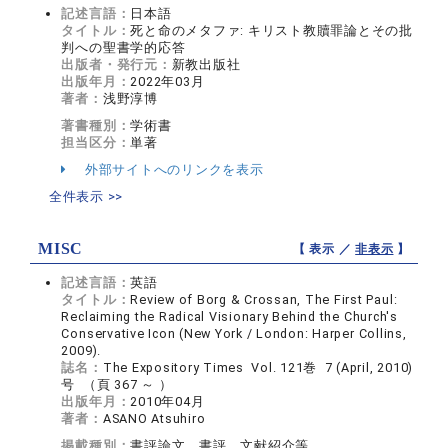
記述言語：
日本語
タイトル：
死と命のメタファ: キリスト教贖罪論とその批
判への聖書学的応答
出版者・発行元：
新教出版社
出版年月：
2022年03月
著者：
浅野淳博
著書種別：
学術書
担当区分：
単著
外部サイトへのリンクを表示
全件表示 >>
MISC
【 表示 ／
非表示
】
記述言語：
英語
タイトル：
Review of Borg & Crossan, The First Paul:
Reclaiming the Radical Visionary Behind the Church's
Conservative Icon (New York / London: Harper Collins,
2009).
誌名：
The Expository Times Vol. 121巻 7 (April, 2010)
号 （頁 367 ～ ）
出版年月：
2010年04月
著者：
ASANO Atsuhiro
掲載種別：
書評論文，書評，文献紹介等