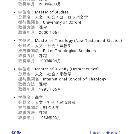
取得年月：
2003年08月
学位名：
Master of Studies
分野名：
人文・社会 / ヨーロッパ文学
授与機関名：
University of Oxford
取得方法：
課程
取得年月：
2000年06月
学位名：
Master of Theology (New Testament Studies)
分野名：
人文・社会 / 宗教学
授与機関名：
Fuller Theological Seminary
取得方法：
課程
取得年月：
1997年06月
学位名：
Master of Divinity (Hermeneutics)
分野名：
人文・社会 / 宗教学
授与機関名：
International School of Theology
取得方法：
課程
取得年月：
1995年06月
学位名：
商学士
分野名：
人文・社会 / 経済政策
授与機関名：
明治大学
取得方法：
課程
取得年月：
1983年03月
経歴
【 表示 ／
非表示
】