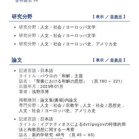
全件表示 >>
研究分野
【 表示 ／
非表示
】
研究分野：
人文・社会 / ヨーロッパ文学
研究分野：
人文・社会 / ヨーロッパ文学
研究分野：
人文・社会 / ヨーロッパ史、アメリカ史
論文
【 表示 ／
非表示
】
記述言語：
日本語
タイトル：
パウロの「和解」主題
誌名：
『聖書における和解の思想』 （頁 180 ～ 221）
出版年月：
2025年01月
著者：
浅野淳博
掲載種別：
論文集(書籍)内論文
専門分野：
人文・社会 / 宗教学，人文・社会 / 思想史，
人文・社会 / ヨーロッパ史、アメリカ史
記述言語：
日本語
タイトル：
イグナティオスによるἀντίψυχονの特徴的用
法と殉教思想に関する一考察
誌名：
新約学研究 48号 （頁 45 ～ 65）