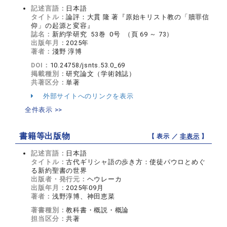
記述言語：
日本語
タイトル：
論評：大貫 隆 著『原始キリスト教の「贖罪信
仰」の起源と変容』
誌名：
新約学研究 53巻 0号 （頁 69 ～ 73）
出版年月：
2025年
著者：
淺野 淳博
DOI：
10.24758/jsnts.53.0_69
掲載種別：
研究論文（学術雑誌）
共著区分：
単著
外部サイトへのリンクを表示
全件表示 >>
書籍等出版物
【 表示 ／
非表示
】
記述言語：
日本語
タイトル：
古代ギリシャ語の歩き方：使徒パウロとめぐ
る新約聖書の世界
出版者・発行元：
ヘウレーカ
出版年月：
2025年09月
著者：
浅野淳博、神田恵菜
著書種別：
教科書・概説・概論
担当区分：
共著