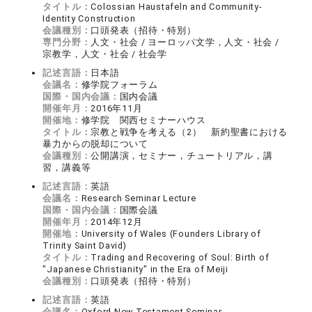
タイトル：
Colossian Haustafeln and Community-
Identity Construction
会議種別：
口頭発表（招待・特別）
専門分野：
人文・社会 / ヨーロッパ文学，人文・社会 /
宗教学，人文・社会 / 社会学
記述言語：
日本語
会議名：
修学院フォーラム
国際・国内会議：
国内会議
開催年月：
2016年11月
開催地：
修学院 関西セミナーハウス
タイトル：
宗教と戦争を考える（2） 新約聖書における
暴力からの脱却について
会議種別：
公開講演，セミナー，チュートリアル，講
習，講義等
記述言語：
英語
会議名：
Research Seminar Lecture
国際・国内会議：
国際会議
開催年月：
2014年12月
開催地：
University of Wales (Founders Library of
Trinity Saint David)
タイトル：
Trading and Recovering of Soul: Birth of
"Japanese Christianity" in the Era of Meiji
会議種別：
口頭発表（招待・特別）
記述言語：
英語
会議名：
Oxford New Testament Seminar