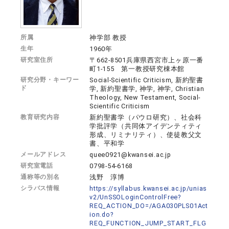
所属
神学部 教授
生年
1960年
研究室住所
〒662-8501兵庫県西宮市上ヶ原一番
町1-155 第一教授研究棟本館
研究分野・キーワー
Social-Scientific Criticism, 新約聖書
ド
学, 新約聖書学, 神学, 神学, Christian
Theology, New Testament, Social-
Scientific Criticism
教育研究内容
新約聖書学（パウロ研究）、社会科
学批評学（共同体アイデンティティ
形成、リミナリティ）、使徒教父文
書、平和学
メールアドレス
quee0921@kwansei.ac.jp
研究室電話
0798-54-6168
通称等の別名
浅野 淳博
シラバス情報
https://syllabus.kwansei.ac.jp/unias
v2/UnSSOLoginControlFree?
REQ_ACTION_DO=/AGA030PLS01Act
ion.do?
REQ_FUNCTION_JUMP_START_FLG