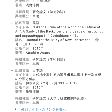
出版年月：
2020年05月
著者：
浅野淳博
掲載種別：
研究論文（学術雑誌）
共著区分：
単著
記述言語：
英語
タイトル：
"Like the Scum of the World, the Refuse of
All": A Study of the Background and Usage of περίψημα
and περικάθαρμα in 1 Corinthians 4.13b'
誌名：
Journal for the Study of New Testament 39巻 1
号 （頁 16 ～ 39）
出版年月：
2016年
著者：
Atsuhiro Asano
掲載種別：
研究論文（学術雑誌）
共著区分：
単著
記述言語：
日本語
タイトル：
古代地中海世界の追放儀礼に関する一次文献
の分類と解説
誌名：
神學研究 62号 （頁 131 ～ 151）
出版年月：
2015年
著者：
浅野淳博
掲載種別：
研究論文（大学，研究機関等紀要）
共著区分：
単著
外部サイトへのリンクを表示