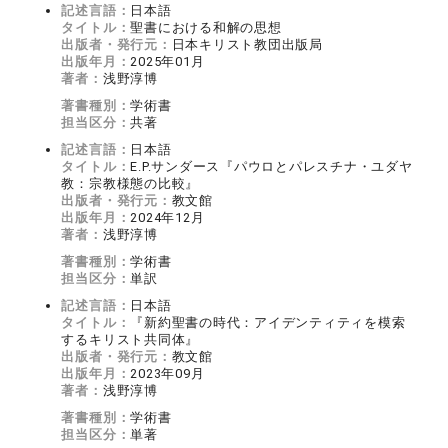
記述言語：
日本語
タイトル：
聖書における和解の思想
出版者・発行元：
日本キリスト教団出版局
出版年月：
2025年01月
著者：
浅野淳博
著書種別：
学術書
担当区分：
共著
記述言語：
日本語
タイトル：
E.P.サンダース『パウロとパレスチナ・ユダヤ
教：宗教様態の比較』
出版者・発行元：
教文館
出版年月：
2024年12月
著者：
浅野淳博
著書種別：
学術書
担当区分：
単訳
記述言語：
日本語
タイトル：
『新約聖書の時代：アイデンティティを模索
するキリスト共同体』
出版者・発行元：
教文館
出版年月：
2023年09月
著者：
浅野淳博
著書種別：
学術書
担当区分：
単著