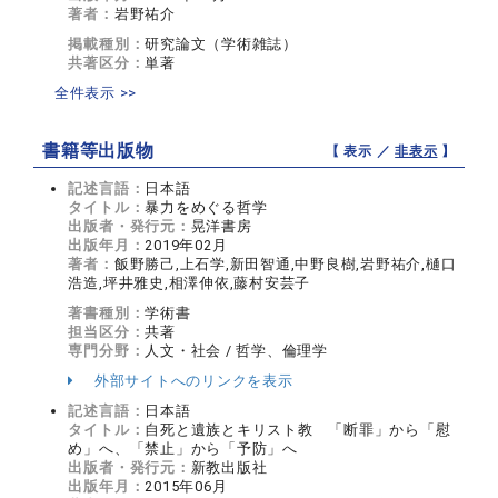
著者：
岩野祐介
掲載種別：
研究論文（学術雑誌）
共著区分：
単著
全件表示 >>
書籍等出版物
【 表示 ／
非表示
】
記述言語：
日本語
タイトル：
暴力をめぐる哲学
出版者・発行元：
晃洋書房
出版年月：
2019年02月
著者：
飯野勝己,上石学,新田智通,中野良樹,岩野祐介,樋口
浩造,坪井雅史,相澤伸依,藤村安芸子
著書種別：
学術書
担当区分：
共著
専門分野：
人文・社会 / 哲学、倫理学
外部サイトへのリンクを表示
記述言語：
日本語
タイトル：
自死と遺族とキリスト教 「断罪」から「慰
め」へ、「禁止」から「予防」へ
出版者・発行元：
新教出版社
出版年月：
2015年06月