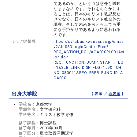
であるのか、という点は意外と曖昧
なままなのです。それを明らかにす
ることは、日本のキリスト教思想だ
けでなく、日本のキリスト教全体の
現在、そして未来を考える上でも重
要な手掛かりであるように思われる
のです。
シラバス情報
https://syllabus.kwansei.ac.jp/unias
v2/UnSSOLoginControlFree?
REQ_ACTION_DO=/AGA030PLS01Act
ion.do?
REQ_FUNCTION_JUMP_START_FLG
=1&SLB_LINK_DISP_FLG=159&TCH_
NO=080041&REQ_PRFR_FUNC_ID=A
GA030
出身大学院
【 表示 ／
非表示
】
学校名：
京都大学
学部等名：
文学研究科
学科等名：
キリスト教学専修
修了課程：
博士課程
修了年月：
2007年03月
修了区分：
単位取得満期退学