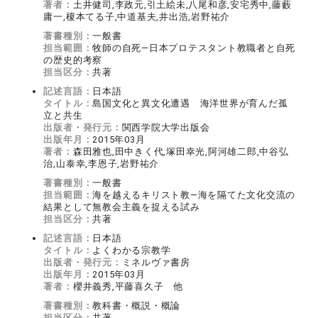
著者：
土井健司,李政元,引土絵未,八尾和彦,安宅秀中,藤藪
庸一,榎本てる子,中道基夫,井出浩,岩野祐介
著書種別：
一般書
担当範囲：
牧師の自死―日本プロテスタント教職者と自死
の歴史的考察
担当区分：
共著
記述言語：
日本語
タイトル：
島国文化と異文化遭遇 海洋世界が育んだ孤
立と共生
出版者・発行元：
関西学院大学出版会
出版年月：
2015年03月
著者：
森田雅也,田中きく代,塚田幸光,阿河雄二郎,中谷弘
治,山泰幸,李恩子,岩野祐介
著書種別：
一般書
担当範囲：
海を越えるキリスト教―海を隔てた文化交流の
結果として無教会主義を捉える試み
担当区分：
共著
記述言語：
日本語
タイトル：
よくわかる宗教学
出版者・発行元：
ミネルヴァ書房
出版年月：
2015年03月
著者：
櫻井義秀,平藤喜久子 他
著書種別：
教科書・概説・概論
担当区分：
共著