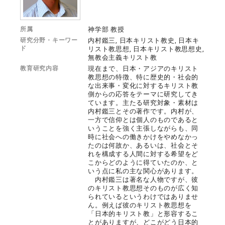
所属
神学部 教授
研究分野・キーワー
内村鑑三, 日本キリスト教史, 日本キ
ド
リスト教思想, 日本キリスト教思想史,
無教会主義キリスト教
教育研究内容
現在まで、日本・アジアのキリスト
教思想の特徴、特に歴史的・社会的
な出来事・変化に対するキリスト教
側からの応答をテーマに研究してき
ています。主たる研究対象・素材は
内村鑑三とその著作です。内村が、
一方で信仰とは個人のものであると
いうことを強く主張しながらも、同
時に社会への働きかけをやめなかっ
たのは何故か、あるいは、社会とそ
れを構成する人間に対する希望をど
こからどのように得ていたのか、と
いう点に私の主な関心があります。
内村鑑三は著名な人物ですが、彼
のキリスト教思想そのものが広く知
られているというわけではありませ
ん。例えば彼のキリスト教思想を
「日本的キリスト教」と形容するこ
とがありますが、どこがどう日本的