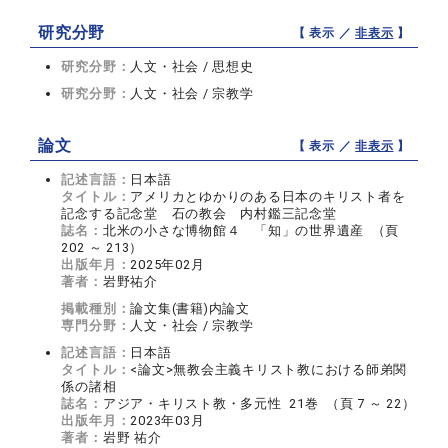
研究分野
【 表示 ／
非表示
】
研究分野：
人文・社会 / 思想史
研究分野：
人文・社会 / 宗教学
論文
【 表示 ／
非表示
】
記述言語：
日本語
タイトル：
アメリカとゆかりのある日本のキリスト者を
記念する記念堂 石の教会 内村鑑三記念堂
誌名：
北米の小さな博物館４ 「知」の世界遺産 （頁
202 ～ 213）
出版年月：
2025年02月
著者：
岩野祐介
掲載種別：
論文集(書籍)内論文
専門分野：
人文・社会 / 宗教学
記述言語：
日本語
タイトル：
<論文>無教会主義キリスト教における師弟関
係の諸相
誌名：
アジア・キリスト教・多元性 21巻 （頁 7 ～ 22）
出版年月：
2023年03月
著者：
岩野 祐介