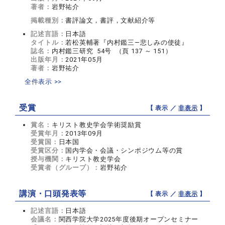
著者：
岩野祐介
掲載種別：
書評論文，書評，文献紹介等
記述言語：
日本語
タイトル：
若松英輔著『内村鑑三―悲しみの使徒』
誌名：
内村鑑三研究 54号 （頁 137 ～ 151）
出版年月：
2021年05月
著者：
岩野祐介
全件表示 >>
受賞
【 表示 ／
非表示
】
賞名：
キリスト教史学会学術奨励賞
受賞年月：
2013年09月
受賞国：
日本国
受賞区分：
国内学会・会議・シンポジウム等の賞
授与機関：
キリスト教史学会
受賞者（グループ）：
岩野祐介
講演・口頭発表等
【 表示 ／
非表示
】
記述言語：
日本語
会議名：
関西学院大学2025年度後期オープンセミナー