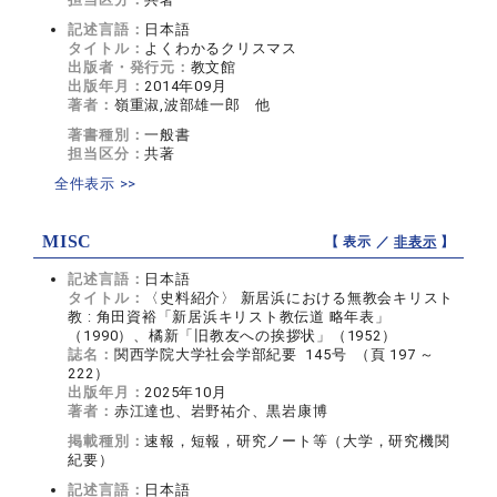
記述言語：
日本語
タイトル：
よくわかるクリスマス
出版者・発行元：
教文館
出版年月：
2014年09月
著者：
嶺重淑,波部雄一郎 他
著書種別：
一般書
担当区分：
共著
全件表示 >>
MISC
【 表示 ／
非表示
】
記述言語：
日本語
タイトル：
〈史料紹介〉 新居浜における無教会キリスト
教 : 角田資裕「新居浜キリスト教伝道 略年表」
（1990）、橘新「旧教友への挨拶状」（1952）
誌名：
関西学院大学社会学部紀要 145号 （頁 197 ～
222）
出版年月：
2025年10月
著者：
赤江達也、岩野祐介、黒岩康博
掲載種別：
速報，短報，研究ノート等（大学，研究機関
紀要）
記述言語：
日本語