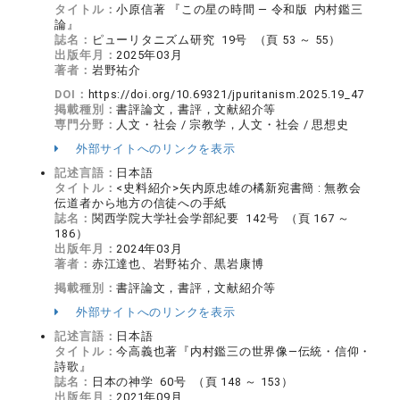
タイトル：
小原信著 『この星の時間 ― 令和版 内村鑑三
論』
誌名：
ピューリタニズム研究 19号 （頁 53 ～ 55）
出版年月：
2025年03月
著者：
岩野祐介
DOI：
https://doi.org/10.69321/jpuritanism.2025.19_47
掲載種別：
書評論文，書評，文献紹介等
専門分野：
人文・社会 / 宗教学，人文・社会 / 思想史
外部サイトへのリンクを表示
記述言語：
日本語
タイトル：
<史料紹介>矢内原忠雄の橘新宛書簡 : 無教会
伝道者から地方の信徒への手紙
誌名：
関西学院大学社会学部紀要 142号 （頁 167 ～
186）
出版年月：
2024年03月
著者：
赤江達也、岩野祐介、黒岩康博
掲載種別：
書評論文，書評，文献紹介等
外部サイトへのリンクを表示
記述言語：
日本語
タイトル：
今高義也著『内村鑑三の世界像―伝統・信仰・
詩歌』
誌名：
日本の神学 60号 （頁 148 ～ 153）
出版年月：
2021年09月