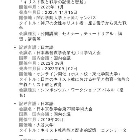
「キリスト教と戦争の記憶と想起」
開催年月：
2025年11月
発表年月日：
2025年11月15日
開催地：
関西学院大学上ヶ原キャンパス
タイトル：
神戸の女性キリスト者・座古愛子から見た戦
争
会議種別：
公開講演，セミナー，チュートリアル，講
習，講義等
記述言語：
日本語
会議名：
日本基督教学会第七〇回学術大会
国際・国内会議：
国内会議
開催年月：
2022年09月
発表年月日：
2022年09月02日
開催地：
オンライン開催（ホスト校：東北学院大学）
タイトル：
日本のキリスト教における神学と教育―無教会
主義キリスト教と教育
会議種別：
シンポジウム・ワークショップ パネル（指
名）
記述言語：
日本語
会議名：
日本宗教学会第77回学術大会
国際・国内会議：
国内会議
開催年月：
2018年09月
開催地：
大谷大学
タイトル：
キリスト教殉教と歴史的記憶 コメンテータ
ー