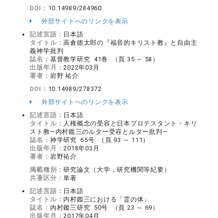
DOI：
10.14989/284960
外部サイトへのリンクを表示
記述言語：
日本語
タイトル：
高倉徳太郎の『福音的キリスト教』と自由主
義神学批判
誌名：
基督教学研究 41巻 （頁 35 ～ 58）
出版年月：
2022年03月
著者：
岩野 祐介
DOI：
10.14989/278372
外部サイトへのリンクを表示
記述言語：
日本語
タイトル：
人権概念の受容と日本プロテスタント・キリ
スト教―内村鑑三のルター受容とルター批判―
誌名：
神学研究 65号 （頁 93 ～ 111）
出版年月：
2018年03月
著者：
岩野祐介
掲載種別：
研究論文（大学，研究機関等紀要）
共著区分：
単著
記述言語：
日本語
タイトル：
内村鑑三における「霊の体」
誌名：
内村鑑三研究 50号 （頁 23 ～ 69）
出版年月：
2017年04月