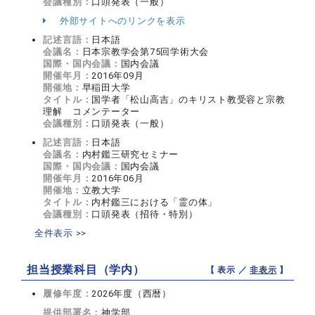
会議種別：
口頭発表（一般）
外部サイトへのリンクを表示
記述言語：
日本語
会議名：
日本宗教学会第75回学術大会
国際・国内会議：
国内会議
開催年月：
2016年09月
開催地：
早稲田大学
タイトル：
国学者「松山高吉」のキリスト教受容と宗教
理解 コメンテーター
会議種別：
口頭発表（一般）
記述言語：
日本語
会議名：
内村鑑三研究セミナー
国際・国内会議：
国内会議
開催年月：
2016年06月
開催地：
立教大学
タイトル：
内村鑑三における「霊の体」
会議種別：
口頭発表（招待・特別）
全件表示 >>
担当授業科目（学内）
【 表示 ／
非表示
】
履修年度：
2026年度（西暦）
提供部署名：
神学部