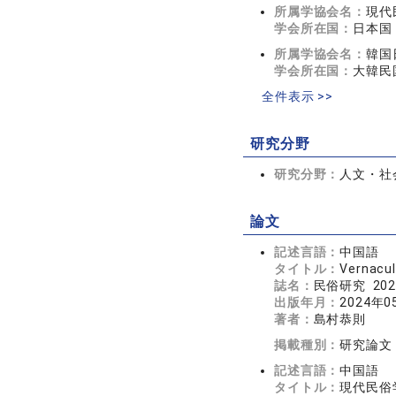
所属学協会名：
現代
学会所在国：
日本国
所属学協会名：
韓国
学会所在国：
大韓民
全件表示 >>
研究分野
研究分野：
人文・社
論文
記述言語：
中国語
タイトル：
Verna
誌名：
民俗研究 202
出版年月：
2024年0
著者：
島村恭則
掲載種別：
研究論文
記述言語：
中国語
タイトル：
現代民俗