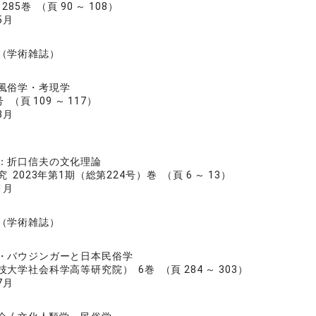
85巻 （頁 90 ～ 108）
5月
（学術雑誌）
風俗学・考現学
 （頁 109 ～ 117）
3月
：折口信夫の文化理論
 2023年第1期（総第224号）巻 （頁 6 ～ 13）
1月
（学術雑誌）
・バウジンガーと日本民俗学
大学社会科学高等研究院） 6巻 （頁 284 ～ 303）
7月