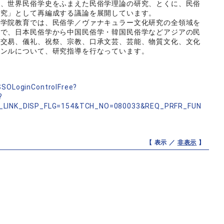
は、世界民俗学史をふまえた民俗学理論の研究、とくに、民俗
研究」として再編成する議論を展開しています。
学院教育では、民俗学／ヴァナキュラー文化研究の全領域を
まで、日本民俗学から中国民俗学・韓国民俗学などアジアの民
・交易、儀礼、祝祭、宗教、口承文芸、芸能、物質文化、文化
ャンルについて、研究指導を行なっています。
nSSOLoginControlFree?
?
_LINK_DISP_FLG=154&TCH_NO=080033&REQ_PRFR_FUN
【 表示 ／
非表示
】