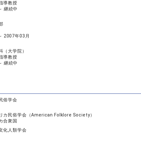
指導教授
 ～ 継続中
部
～ 2007年03月
科（大学院）
指導教授
 ～ 継続中
民俗学会
カ民俗学会（American Folklore Society）
カ合衆国
文化人類学会