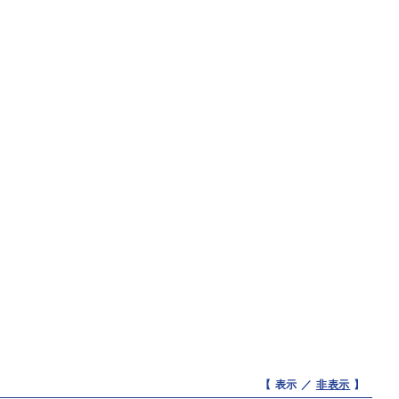
【 表示 ／
非表示
】