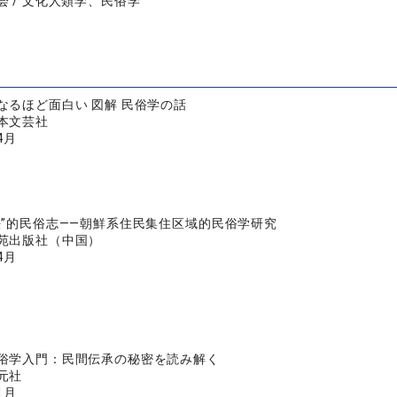
会 / 文化人類学、民俗学
なるほど面白い 図解 民俗学の話
本文芸社
4月
法”的民俗志――朝鮮系住民集住区域的民俗学研究
苑出版社（中国）
4月
俗学入門：民間伝承の秘密を読み解く
元社
1月