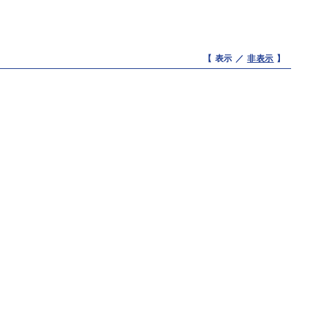
【 表示 ／
非表示
】