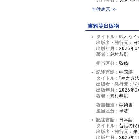
専門分野：
人文・社
全件表示 >>
書籍等出版物
タイトル：
眠れなく
出版者・発行元：
日
出版年月：
2026年0
著者：
島村恭則
担当区分：
監修
記述言語：
中国語
タイトル：
“生之方
出版者・発行元：
学
出版年月：
2026年0
著者：
島村恭則
著書種別：
学術書
担当区分：
単著
記述言語：
日本語
タイトル：
昔話の民
出版者・発行元：
創
出版年月：
2025年1