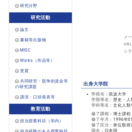
研究分野
研究活動
論文
メー
書籍等出版物
UR
MISC
シラ
Works（作品等）
受賞
共同研究・競争的資金等
出身大学院
の研究課題
学校名：
筑波大学
講演・口頭発表等
学部等名：
歴史・人
学科等名：
文化人類
教育活動
修了課程：
博士課程
修了年月：
1996年0
担当授業科目（学内）
修了区分：
単位取得
国名：
日本国
担当経験のある授業科目