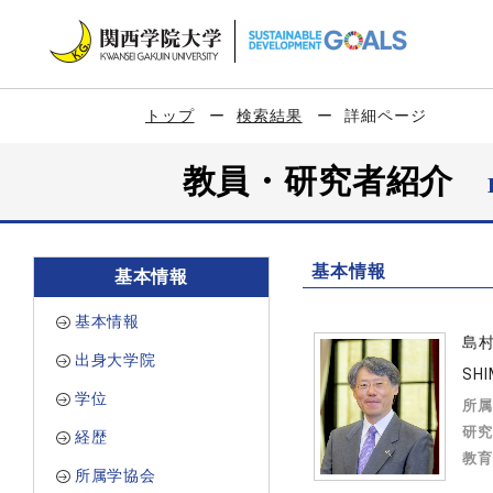
トップ
検索結果
詳細ページ
教員・研究者紹介
基本情報
基本情報
基本情報
島
出身大学院
SHI
学位
所属
研究
経歴
教育
所属学協会