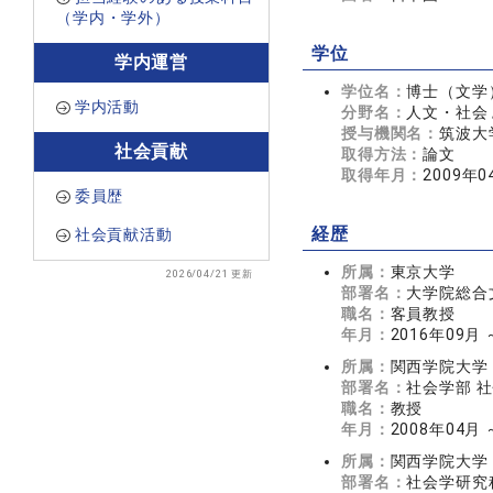
（学内・学外）
学位
学内運営
学位名：
博士（文学
学内活動
分野名：
人文・社会 
授与機関名：
筑波大
社会貢献
取得方法：
論文
取得年月：
2009年0
委員歴
経歴
社会貢献活動
所属：
東京大学
2026/04/21 更新
部署名：
大学院総合
職名：
客員教授
年月：
2016年09月 
所属：
関西学院大学
部署名：
社会学部 
職名：
教授
年月：
2008年04月
所属：
関西学院大学
部署名：
社会学研究