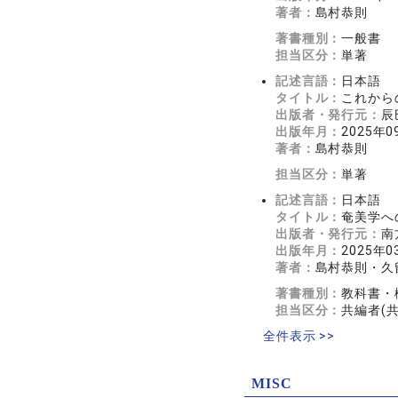
著者：
島村恭則
著書種別：
一般書
担当区分：
単著
記述言語：
日本語
タイトル：
これから
出版者・発行元：
辰
出版年月：
2025年0
著者：
島村恭則
担当区分：
単著
記述言語：
日本語
タイトル：
奄美学へ
出版者・発行元：
南
出版年月：
2025年0
著者：
島村恭則・久
著書種別：
教科書・
担当区分：
共編者(
全件表示 >>
MISC