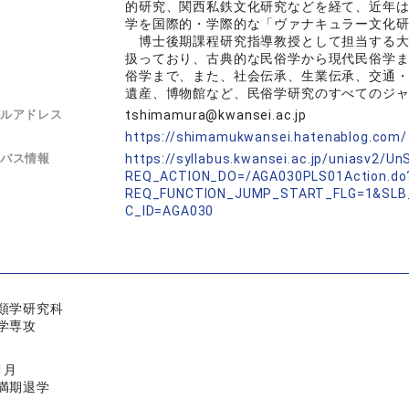
的研究、関西私鉄文化研究などを経て、近年
学を国際的・学際的な「ヴァナキュラー文化
博士後期課程研究指導教授として担当する大
扱っており、古典的な民俗学から現代民俗学
俗学まで、また、社会伝承、生業伝承、交通
遺産、博物館など、民俗学研究のすべてのジ
ルアドレス
tshimamura@kwansei.ac.jp
L
https://shimamukwansei.hatenablog.com/
バス情報
https://syllabus.kwansei.ac.jp/uniasv2/U
REQ_ACTION_DO=/AGA030PLS01Action.do
REQ_FUNCTION_JUMP_START_FLG=1&SLB
C_ID=AGA030
類学研究科
学専攻
1月
満期退学