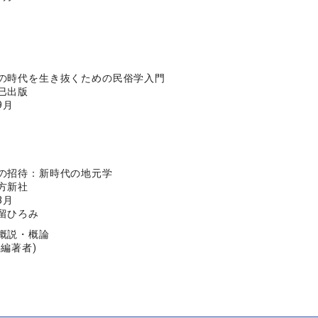
の時代を生き抜くための民俗学入門
巳出版
9月
の招待：新時代の地元学
方新社
3月
留ひろみ
概説・概論
共編著者)