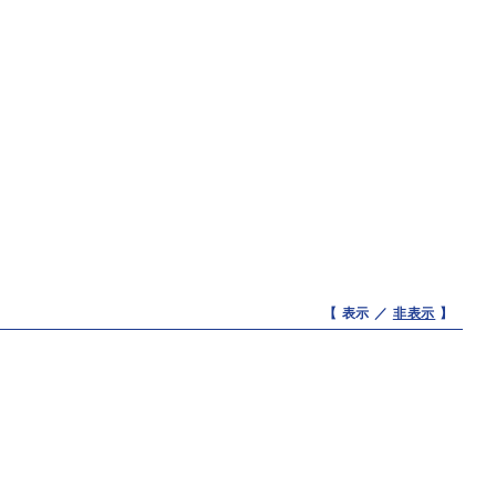
【 表示 ／
非表示
】