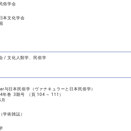
民俗学会
日本文化学会
国
会 / 文化人類学、民俗学
cular与日本民俗学（ヴァナキュラーと日本民俗学）
4年巻 3期号 （頁 104 ～ 111）
5月
（学術雑誌）
学