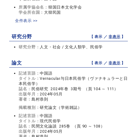
所属学協会名：
韓国日本文化学会
学会所在国：
大韓民国
全件表示 >>
研究分野
【 表示 ／
非表示
】
研究分野：
人文・社会 / 文化人類学、民俗学
論文
【 表示 ／
非表示
】
記述言語：
中国語
タイトル：
Vernacular与日本民俗学（ヴァナキュラーと日
本民俗学）
誌名：
民俗研究 2024年巻 3期号 （頁 104 ～ 111）
出版年月：
2024年05月
著者：
島村恭則
掲載種別：
研究論文（学術雑誌）
記述言語：
中国語
タイトル：
現代民俗学
誌名：
民間文化論談 285巻 （頁 90 ～ 108）
出版年月：
2024年05月
著者：
島村恭則