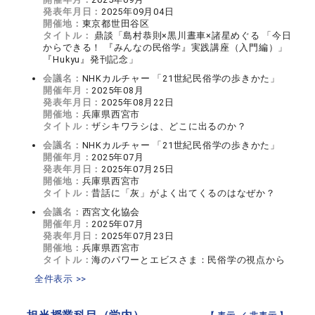
発表年月日：
2025年09月04日
開催地：
東京都世田谷区
タイトル：
鼎談「島村恭則×黒川晝車×諸星めぐる 「今日
からできる！ 『みんなの民俗学』実践講座（入門編）」
『Hukyu』発刊記念」
会議名：
NHKカルチャー 「21世紀民俗学の歩きかた」
開催年月：
2025年08月
発表年月日：
2025年08月22日
開催地：
兵庫県西宮市
タイトル：
ザシキワラシは、どこに出るのか？
会議名：
NHKカルチャー 「21世紀民俗学の歩きかた」
開催年月：
2025年07月
発表年月日：
2025年07月25日
開催地：
兵庫県西宮市
タイトル：
昔話に「灰」がよく出てくるのはなぜか？
会議名：
西宮文化協会
開催年月：
2025年07月
発表年月日：
2025年07月23日
開催地：
兵庫県西宮市
タイトル：
海のパワーとエビスさま：民俗学の視点から
全件表示 >>