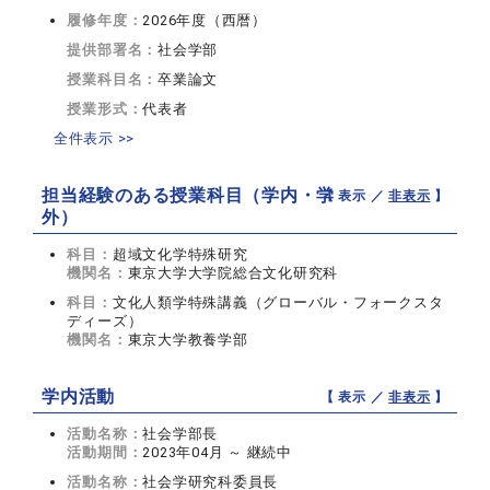
履修年度：
2026年度（西暦）
提供部署名：
社会学部
授業科目名：
卒業論文
授業形式：
代表者
全件表示 >>
担当経験のある授業科目（学内・学
【 表示 ／
非表示
】
外）
科目：
超域文化学特殊研究
機関名：
東京大学大学院総合文化研究科
科目：
文化人類学特殊講義（グローバル・フォークスタ
ディーズ）
機関名：
東京大学教養学部
学内活動
【 表示 ／
非表示
】
活動名称：
社会学部長
活動期間：
2023年04月 ～ 継続中
活動名称：
社会学研究科委員長