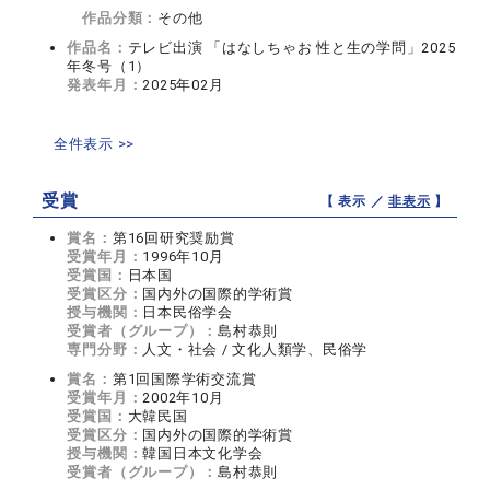
作品分類：
その他
作品名：
テレビ出演 「はなしちゃお 性と生の学問」2025
年冬号（1）
発表年月：
2025年02月
全件表示 >>
受賞
【 表示 ／
非表示
】
賞名：
第16回研究奨励賞
受賞年月：
1996年10月
受賞国：
日本国
受賞区分：
国内外の国際的学術賞
授与機関：
日本民俗学会
受賞者（グループ）：
島村恭則
専門分野：
人文・社会 / 文化人類学、民俗学
賞名：
第1回国際学術交流賞
受賞年月：
2002年10月
受賞国：
大韓民国
受賞区分：
国内外の国際的学術賞
授与機関：
韓国日本文化学会
受賞者（グループ）：
島村恭則