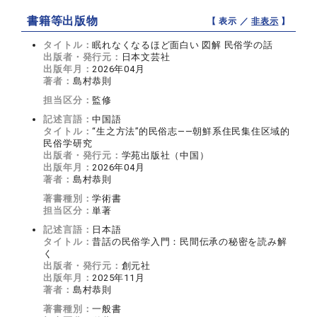
書籍等出版物
【 表示 ／
非表示
】
タイトル：
眠れなくなるほど面白い 図解 民俗学の話
出版者・発行元：
日本文芸社
出版年月：
2026年04月
著者：
島村恭則
担当区分：
監修
記述言語：
中国語
タイトル：
“生之方法”的民俗志――朝鮮系住民集住区域的
民俗学研究
出版者・発行元：
学苑出版社（中国）
出版年月：
2026年04月
著者：
島村恭則
著書種別：
学術書
担当区分：
単著
記述言語：
日本語
タイトル：
昔話の民俗学入門：民間伝承の秘密を読み解
く
出版者・発行元：
創元社
出版年月：
2025年11月
著者：
島村恭則
著書種別：
一般書