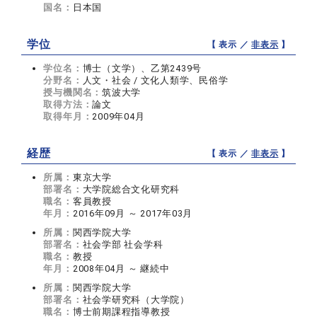
国名：
日本国
学位
【 表示 ／
非表示
】
学位名：
博士（文学）、乙第2439号
分野名：
人文・社会 / 文化人類学、民俗学
授与機関名：
筑波大学
取得方法：
論文
取得年月：
2009年04月
経歴
【 表示 ／
非表示
】
所属：
東京大学
部署名：
大学院総合文化研究科
職名：
客員教授
年月：
2016年09月 ～ 2017年03月
所属：
関西学院大学
部署名：
社会学部 社会学科
職名：
教授
年月：
2008年04月 ～ 継続中
所属：
関西学院大学
部署名：
社会学研究科（大学院）
職名：
博士前期課程指導教授