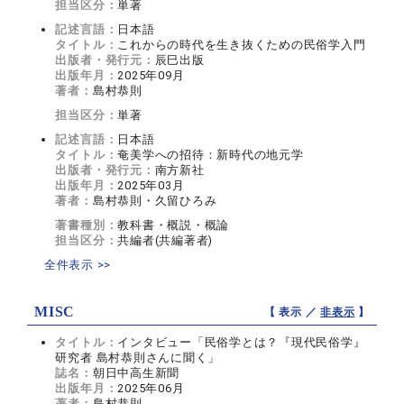
担当区分：
単著
記述言語：
日本語
タイトル：
これからの時代を生き抜くための民俗学入門
出版者・発行元：
辰巳出版
出版年月：
2025年09月
著者：
島村恭則
担当区分：
単著
記述言語：
日本語
タイトル：
奄美学への招待：新時代の地元学
出版者・発行元：
南方新社
出版年月：
2025年03月
著者：
島村恭則・久留ひろみ
著書種別：
教科書・概説・概論
担当区分：
共編者(共編著者)
全件表示 >>
MISC
【 表示 ／
非表示
】
タイトル：
インタビュー「民俗学とは？『現代民俗学』
研究者 島村恭則さんに聞く」
誌名：
朝日中高生新聞
出版年月：
2025年06月
著者：
島村恭則