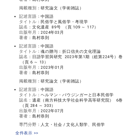
掲載種別：
研究論文（学術雑誌）
記述言語：
中国語
タイトル：
民俗学と風俗学・考現学
誌名：
文化遺産 89号 （頁 109 ～ 117）
出版年月：
2024年03月
著者：
島村恭則
記述言語：
中国語
タイトル：
魂の贈与：折口信夫の文化理論
誌名：
日語学習與研究 2023年第1期（総第224号）巻
（頁 6 ～ 13）
出版年月：
2023年01月
著者：
島村恭則
掲載種別：
研究論文（学術雑誌）
記述言語：
中国語
タイトル：
ヘルマン・バウジンガーと日本民俗学
誌名：
遺産（南方科技大学社会科学高等研究院） 6巻
（頁 284 ～ 303）
出版年月：
2022年07月
著者：
島村恭則
専門分野：
人文・社会 / 文化人類学、民俗学
全件表示 >>