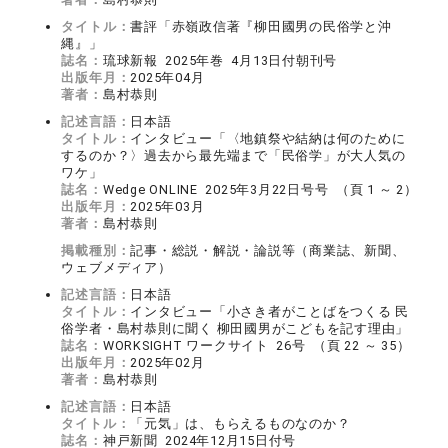
タイトル：
書評「赤嶺政信著『柳田國男の民俗学と沖
縄』」
誌名：
琉球新報 2025年巻 4月13日付朝刊号
出版年月：
2025年04月
著者：
島村恭則
記述言語：
日本語
タイトル：
インタビュー「〈地鎮祭や結納は何のために
するのか？〉過去から最先端まで「民俗学」が大人気の
ワケ」
誌名：
Wedge ONLINE 2025年3月22日号号 （頁 1 ～ 2）
出版年月：
2025年03月
著者：
島村恭則
掲載種別：
記事・総説・解説・論説等（商業誌、新聞、
ウェブメディア）
記述言語：
日本語
タイトル：
インタビュー「小さき者がことばをつくる 民
俗学者・島村恭則に聞く 柳田國男がこどもを記す理由」
誌名：
WORKSIGHT ワークサイト 26号 （頁 22 ～ 35）
出版年月：
2025年02月
著者：
島村恭則
記述言語：
日本語
タイトル：
「元気」は、もらえるものなのか？
誌名：
神戸新聞 2024年12月15日付号