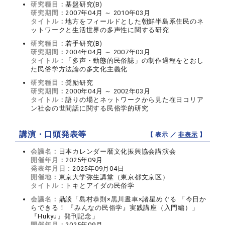
研究種目：
基盤研究(B)
研究期間：
2007年04月 ～ 2010年03月
タイトル：
地方をフィールドとした朝鮮半島系住民のネ
ットワークと生活世界の多声性に関する研究
研究種目：
若手研究(B)
研究期間：
2004年04月 ～ 2007年03月
タイトル：
「多声・動態的民俗誌」の制作過程をとおし
た民俗学方法論の多文化主義化
研究種目：
奨励研究
研究期間：
2000年04月 ～ 2002年03月
タイトル：
語りの場とネットワークから見た在日コリア
ン社会の世間話に関する民俗学的研究
講演・口頭発表等
【 表示 ／
非表示
】
会議名：
日本カレンダー暦文化振興協会講演会
開催年月：
2025年09月
発表年月日：
2025年09月04日
開催地：
東京大学弥生講堂（東京都文京区）
タイトル：
トキとアイダの民俗学
会議名：
鼎談「島村恭則×黒川晝車×諸星めぐる 「今日か
らできる！ 『みんなの民俗学』実践講座（入門編）」
『Hukyu』発刊記念」
開催年月：
2025年09月