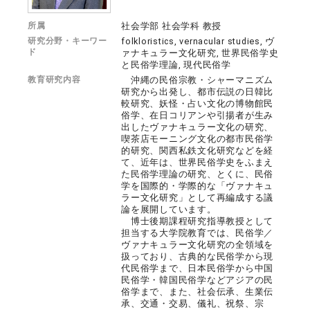
所属
社会学部 社会学科 教授
研究分野・キーワー
folkloristics, vernacular studies, ヴ
ド
ァナキュラー文化研究, 世界民俗学史
と民俗学理論, 現代民俗学
教育研究内容
沖縄の民俗宗教・シャーマニズム
研究から出発し、都市伝説の日韓比
較研究、妖怪・占い文化の博物館民
俗学、在日コリアンや引揚者が生み
出したヴァナキュラー文化の研究、
喫茶店モーニング文化の都市民俗学
的研究、関西私鉄文化研究などを経
て、近年は、世界民俗学史をふまえ
た民俗学理論の研究、とくに、民俗
学を国際的・学際的な「ヴァナキュ
ラー文化研究」として再編成する議
論を展開しています。
博士後期課程研究指導教授として
担当する大学院教育では、民俗学／
ヴァナキュラー文化研究の全領域を
扱っており、古典的な民俗学から現
代民俗学まで、日本民俗学から中国
民俗学・韓国民俗学などアジアの民
俗学まで、また、社会伝承、生業伝
承、交通・交易、儀礼、祝祭、宗