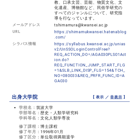
教、口承文芸、芸能、物質文化、文
化遺産、博物館など、民俗学研究の
すべてのジャンルについて、研究指
導を行なっています。
メールアドレス
tshimamura@kwansei.ac.jp
URL
https://shimamukwansei.hatenablog
.com/
シラバス情報
https://syllabus.kwansei.ac.jp/unias
v2/UnSSOLoginControlFree?
REQ_ACTION_DO=/AGA030PLS01Act
ion.do?
REQ_FUNCTION_JUMP_START_FLG
=1&SLB_LINK_DISP_FLG=154&TCH_
NO=080033&REQ_PRFR_FUNC_ID=A
GA030
出身大学院
【 表示 ／
非表示
】
学校名：
筑波大学
学部等名：
歴史・人類学研究科
学科等名：
文化人類学専攻
修了課程：
博士課程
修了年月：
1996年01月
修了区分：
単位取得満期退学