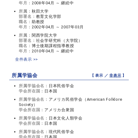
年月：
2008年04月 ～ 継続中
所属：
秋田大学
部署名：
教育文化学部
職名：
助教授
年月：
2002年04月 ～ 2007年03月
所属：
関西学院大学
部署名：
社会学研究科（大学院）
職名：
博士後期課程指導教授
年月：
2010年04月 ～ 継続中
全件表示 >>
所属学協会
【 表示 ／
非表示
】
所属学協会名：
日本民俗学会
学会所在国：
日本国
所属学協会名：
アメリカ民俗学会（American Folklore
Society）
学会所在国：
アメリカ合衆国
所属学協会名：
日本文化人類学会
学会所在国：
日本国
所属学協会名：
現代民俗学会
学会所在国：
日本国