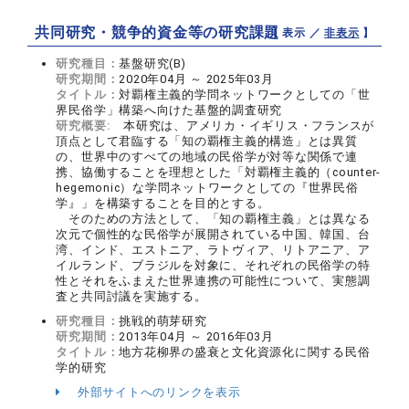
共同研究・競争的資金等の研究課題
【 表示 ／
非表示
】
研究種目：
基盤研究(B)
研究期間：
2020年04月 ～ 2025年03月
タイトル：
対覇権主義的学問ネットワークとしての「世
界民俗学」構築へ向けた基盤的調査研究
研究概要:
本研究は、アメリカ・イギリス・フランスが
頂点として君臨する「知の覇権主義的構造」とは異質
の、世界中のすべての地域の民俗学が対等な関係で連
携、協働することを理想とした「対覇権主義的（counter-
hegemonic）な学問ネットワークとしての『世界民俗
学』」を構築することを目的とする。
そのための方法として、「知の覇権主義」とは異なる
次元で個性的な民俗学が展開されている中国、韓国、台
湾、インド、エストニア、ラトヴィア、リトアニア、ア
イルランド、ブラジルを対象に、それぞれの民俗学の特
性とそれをふまえた世界連携の可能性について、実態調
査と共同討議を実施する。
研究種目：
挑戦的萌芽研究
研究期間：
2013年04月 ～ 2016年03月
タイトル：
地方花柳界の盛衰と文化資源化に関する民俗
学的研究
外部サイトへのリンクを表示