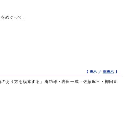
 をめぐって」
【 表示 ／
非表示
】
語のあり方を模索する」庵功雄・岩田一成・佐藤琢三・栁田直