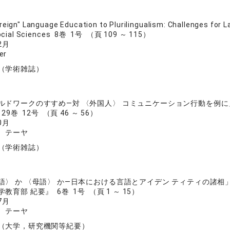
reign" Language Education to Plurilingualism: Challenges for L
Social Sciences 8巻 1号 （頁 109 ～ 115）
2月
er
（学術雑誌）
ルドワークのすすめ―対 〈外国人〉 コミュニケーション行動を例に
9巻 12号 （頁 46 ～ 56）
0月
 テーヤ
（学術雑誌）
語〉 か 〈母語〉 か―日本における言語とアイデン ティティの諸相
教育部 紀要』 6巻 1号 （頁 1 ～ 15）
7月
 テーヤ
（大学，研究機関等紀要）