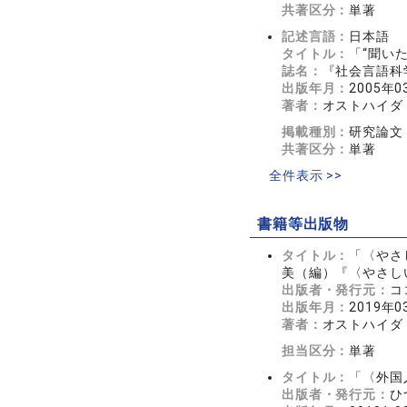
共著区分：
単著
記述言語：
日本語
タイトル：
「“聞い
誌名：
『社会言語科学』
出版年月：
2005年0
著者：
オストハイダ
掲載種別：
研究論文
共著区分：
単著
全件表示 >>
書籍等出版物
タイトル：
「〈やさ
美（編）『〈やさしい
出版者・発行元：
コ
出版年月：
2019年0
著者：
オストハイダ
担当区分：
単著
タイトル：
「〈外国人
出版者・発行元：
ひ