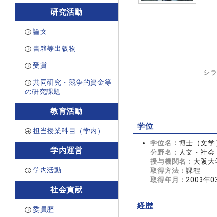
研究活動
論文
書籍等出版物
受賞
シラ
共同研究・競争的資金等
の研究課題
教育活動
学位
担当授業科目（学内）
学位名：
博士（文学
学内運営
分野名：
人文・社会 
授与機関名：
大阪大
学内活動
取得方法：
課程
取得年月：
2003年0
社会貢献
経歴
委員歴