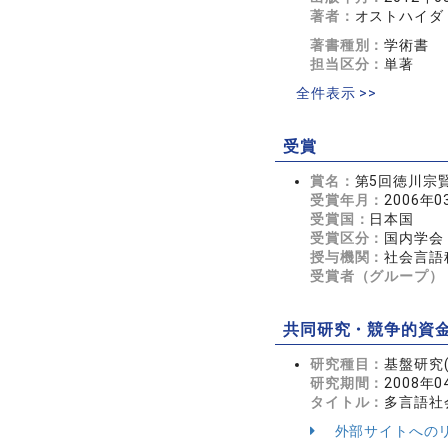
著者：
オストハイダ
著書種別：
学術書
担当区分：
単著
全件表示 >>
受賞
賞名：
第5回徳川宗
受賞年月：
2006年0
受賞国：
日本国
受賞区分：
国内学会
授与機関：
社会言語
受賞者（グループ）
共同研究・競争的資
研究種目：
基盤研究(
研究期間：
2008年0
タイトル：
多言語社
外部サイトへの