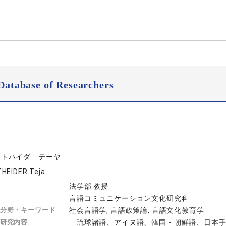
Database of Researchers
ストハイダ テーヤ
HEIDER Teja
法学部 教授
言語コミュニケーション文化研究科
分野・キーワード
社会言語学, 言語政策論, 言語文化教育学
研究内容
琉球諸語、アイヌ語、韓国・朝鮮語、日本手