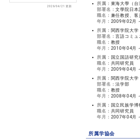
所属：
東海大學（台
2026/04/21 更新
部署名：
文學院日本
職名：
兼任教授、客
年月：
2009年02月
所属：
関西学院大学
部署名：
言語コミュ
職名：
教授
年月：
2010年04月
所属：
国立国語研究
職名：
共同研究員
年月：
2009年04月 
所属：
関西学院大学
部署名：
法学部
職名：
教授
年月：
2008年04月
所属：
国立民族学博
職名：
共同研究員
年月：
2007年04月 
所属学協会