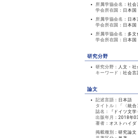
所属学協会名：
社会
学会所在国：
日本国
所属学協会名：
日本
学会所在国：
日本国
所属学協会名：
多文
学会所在国：
日本国
研究分野
研究分野：
人文・社会
キーワード：
社会言
論文
記述言語：
日本語
タイトル：
「〈統合
誌名：
『ドイツ文学 
出版年月：
2018年0
著者：
オストハイダ
掲載種別：
研究論文