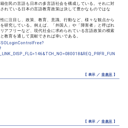
国籍住民の言語も日本の多言語社会を構成している。それに対
化されている日本の言語教育政策は決して豊かなものではな
性に注目し、政策、教育、意識、行動など、様々な観点から
ンを研究している。例えば、「外国人」や「障害者」と呼ばれ
バリアフリーなど、現代社会に求められている言語政策の模索
究と教育を通して貢献できれば幸いである。
nSSOLoginControlFree?
?
_LINK_DISP_FLG=146&TCH_NO=080018&REQ_PRFR_FUN
【 表示 ／
非表示
】
【 表示 ／
非表示
】