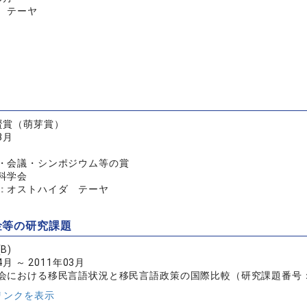
 テーヤ
賢賞（萌芽賞）
3月
・会議・シンポジウム等の賞
科学会
：
オストハイダ テーヤ
金等の研究課題
B)
4月 ～ 2011年03月
会における移民言語状況と移民言語政策の国際比較（研究課題番号：2
リンクを表示