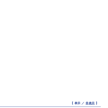
【 表示 ／
非表示
】