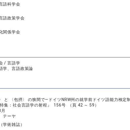
言語科学会
言語政策学会
化関係学会
 / 言語学
語学、言語政策論
〉 と 〈包摂〉 の狭間で―ドイツNRW州の就学前ドイツ語能力検定
特集：社会言語学の射程』 156号 （頁 42 ～ 59）
3月
 テーヤ
（学術雑誌）