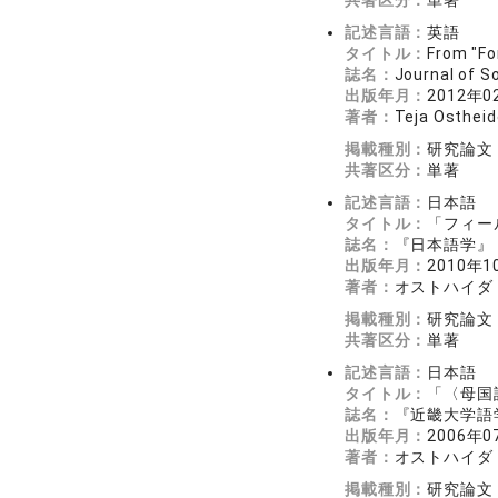
共著区分：
単著
記述言語：
英語
タイトル：
From "Fo
誌名：
Journal of 
出版年月：
2012年0
著者：
Teja Ostheid
掲載種別：
研究論文
共著区分：
単著
記述言語：
日本語
タイトル：
「フィー
誌名：
『日本語学』 2
出版年月：
2010年1
著者：
オストハイダ
掲載種別：
研究論文
共著区分：
単著
記述言語：
日本語
タイトル：
「〈母国
誌名：
『近畿大学語学
出版年月：
2006年0
著者：
オストハイダ
掲載種別：
研究論文