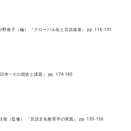
子（編） 『グローバル化と言語政策』 pp. 116-131
その現状と課題』 pp. 174-185
（監修） 『言語文化教育学の実践』 pp. 135-156