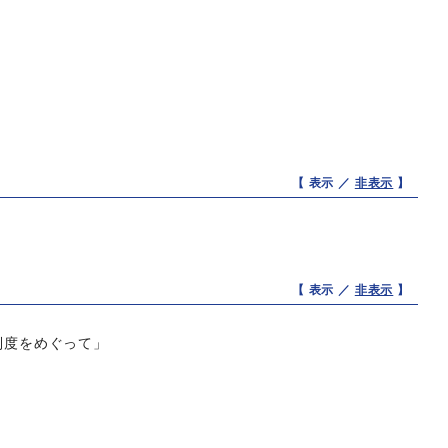
【 表示 ／
非表示
】
【 表示 ／
非表示
】
制度をめぐって」