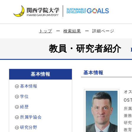
トップ
検索結果
詳細ページ
教員・研究者紹介
基本情報
基本情報
基本情報
オ
学位
OST
経歴
所属
兼務
所属学協会
研究
研究分野
教育