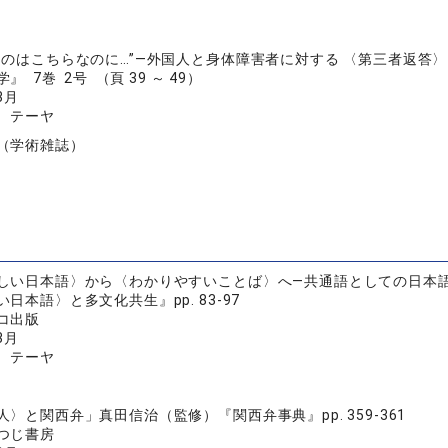
たのはこちらなのに…”―外国人と身体障害者に対する 〈第三者返答〉
 7巻 2号 （頁 39 ～ 49）
3月
 テーヤ
（学術雑誌）
しい日本語〉から〈わかりやすいことば〉へ―共通語としての日本
日本語〉と多文化共生』pp. 83-97
コ出版
3月
 テーヤ
〉と関西弁」真田信治（監修）『関西弁事典』pp. 359-361
つじ書房