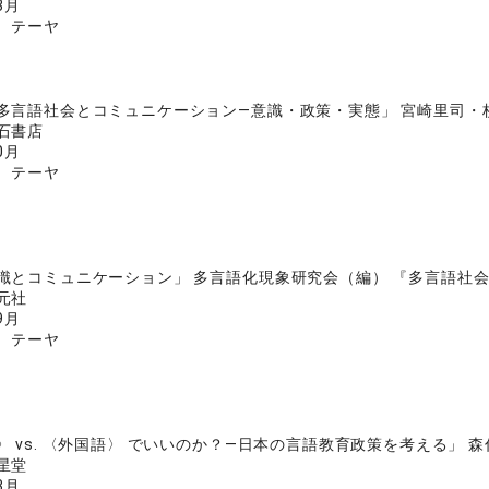
3月
 テーヤ
多言語社会とコミュニケーション―意識・政策・実態」 宮崎里司・杉野俊
石書店
0月
 テーヤ
識とコミュニケーション」 多言語化現象研究会（編） 『多言語社会日本―
元社
9月
 テーヤ
 vs. 〈外国語〉 でいいのか？―日本の言語教育政策を考える」 森住衛
星堂
3月