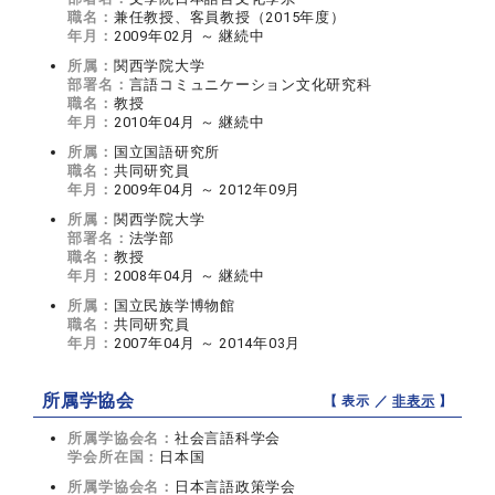
職名：
兼任教授、客員教授（2015年度）
年月：
2009年02月 ～ 継続中
所属：
関西学院大学
部署名：
言語コミュニケーション文化研究科
職名：
教授
年月：
2010年04月 ～ 継続中
所属：
国立国語研究所
職名：
共同研究員
年月：
2009年04月 ～ 2012年09月
所属：
関西学院大学
部署名：
法学部
職名：
教授
年月：
2008年04月 ～ 継続中
所属：
国立民族学博物館
職名：
共同研究員
年月：
2007年04月 ～ 2014年03月
所属学協会
【 表示 ／
非表示
】
所属学協会名：
社会言語科学会
学会所在国：
日本国
所属学協会名：
日本言語政策学会