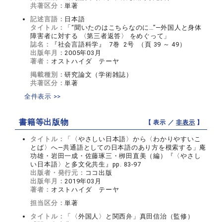
共著区分：
単著
記述言語：
日本語
タイトル：
「“聞いたのはこちらなのに…”―外国人と身体
障害者に対する 〈第三者返答〉 をめぐって」
誌名：
『社会言語科学』 7巻 2号 （頁 39 ～ 49）
出版年月：
2005年03月
著者：
オストハイダ テーヤ
掲載種別：
研究論文（学術雑誌）
共著区分：
単著
全件表示 >>
書籍等出版物
【 表示 ／
非表示
】
タイトル：
「〈やさしい日本語〉から〈わかりやすいこ
とば〉へ―共通語としての日本語のあり方を模索する」庵
功雄・岩田一成・佐藤琢三・栁田直美（編）『〈やさし
い日本語〉と多文化共生』pp. 83-97
出版者・発行元：
ココ出版
出版年月：
2019年03月
著者：
オストハイダ テーヤ
担当区分：
単著
タイトル：
「〈外国人〉と関西弁」真田信治（監修）