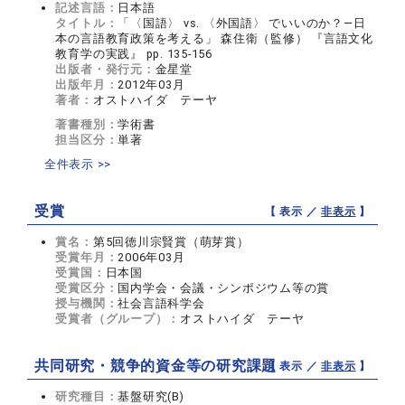
記述言語：
日本語
タイトル：
「〈国語〉 vs. 〈外国語〉 でいいのか？―日
本の言語教育政策を考える」 森住衛（監修） 『言語文化
教育学の実践』 pp. 135-156
出版者・発行元：
金星堂
出版年月：
2012年03月
著者：
オストハイダ テーヤ
著書種別：
学術書
担当区分：
単著
全件表示 >>
受賞
【 表示 ／
非表示
】
賞名：
第5回徳川宗賢賞（萌芽賞）
受賞年月：
2006年03月
受賞国：
日本国
受賞区分：
国内学会・会議・シンポジウム等の賞
授与機関：
社会言語科学会
受賞者（グループ）：
オストハイダ テーヤ
共同研究・競争的資金等の研究課題
【 表示 ／
非表示
】
研究種目：
基盤研究(B)