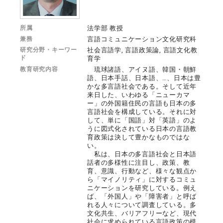
所属
法学部 教授
兼務
言語コミュニケーション文化研究科
研究分野・キーワー
社会言語学, 言語政策論, 言語文化教
ド
育学
教育研究内容
琉球諸語、アイヌ語、韓国・朝鮮
語、日本手話、日本語、…、日本は豊
かな多言語社会である。そして近年
来日した、いわゆる「ニューカマ
ー」の外国籍住民の言語も日本の多
言語社会を構成している。それに対
して、単に「国語」対「英語」のよ
うに図式化されている日本の言語教
育政策は決して豊かなものではな
い。
私は、日本の多言語社会と日本語
話者の多様性に注目し、政策、教
育、意識、行動など、様々な観点か
ら「マイノリティ」に対するコミュ
ニケーションを研究している。例え
ば、「外国人」や「障害者」と呼ば
れる人々について調査している。多
文化共生、バリアフリーなど、現代
社会に求められている言語政策の模