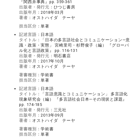
『関西弁事典』pp. 359-361
出版者・発行元：
ひつじ書房
出版年月：
2018年03月
著者：
オストハイダ テーヤ
担当区分：
単著
記述言語：
日本語
タイトル：
「日本の多言語社会とコミュニケーション―意
識・政策・実態」 宮崎里司・杉野俊子（編） 『グローバ
ル化と言語政策』 pp. 116-131
出版者・発行元：
明石書店
出版年月：
2017年10月
著者：
オストハイダ テーヤ
著書種別：
学術書
担当区分：
単著
記述言語：
日本語
タイトル：
「言語意識とコミュニケーション」 多言語化
現象研究会（編） 『多言語社会日本―その現状と課題』
pp. 174-185
出版者・発行元：
三元社
出版年月：
2013年09月
著者：
オストハイダ テーヤ
著書種別：
学術書
担当区分：
単著