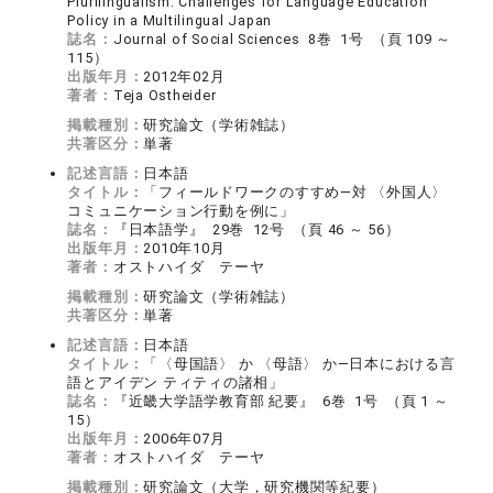
Plurilingualism: Challenges for Language Education
Policy in a Multilingual Japan
誌名：
Journal of Social Sciences 8巻 1号 （頁 109 ～
115）
出版年月：
2012年02月
著者：
Teja Ostheider
掲載種別：
研究論文（学術雑誌）
共著区分：
単著
記述言語：
日本語
タイトル：
「フィールドワークのすすめ―対 〈外国人〉
コミュニケーション行動を例に」
誌名：
『日本語学』 29巻 12号 （頁 46 ～ 56）
出版年月：
2010年10月
著者：
オストハイダ テーヤ
掲載種別：
研究論文（学術雑誌）
共著区分：
単著
記述言語：
日本語
タイトル：
「〈母国語〉 か 〈母語〉 か―日本における言
語とアイデン ティティの諸相」
誌名：
『近畿大学語学教育部 紀要』 6巻 1号 （頁 1 ～
15）
出版年月：
2006年07月
著者：
オストハイダ テーヤ
掲載種別：
研究論文（大学，研究機関等紀要）