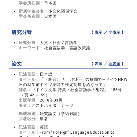
学会所在国：
日本国
所属学協会名：
多文化関係学会
学会所在国：
日本国
研究分野
【 表示 ／
非表示
】
研究分野：
人文・社会 / 言語学
キーワード：
社会言語学、言語政策論
論文
【 表示 ／
非表示
】
記述言語：
日本語
タイトル：
「〈統合〉 と 〈包摂〉 の狭間で―ドイツNRW
州の就学前ドイツ語能力検定制度をめぐって」
誌名：
『ドイツ文学 特集：社会言語学の射程』 156号
（頁 42 ～ 59）
出版年月：
2018年03月
著者：
オストハイダ テーヤ
掲載種別：
研究論文（学術雑誌）
共著区分：
単著
記述言語：
英語
タイトル：
From "Foreign" Language Education to