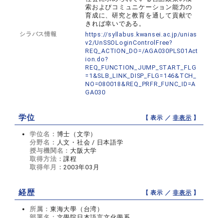
索およびコミュニケーション能力の
育成に、研究と教育を通して貢献で
きれば幸いである。
シラバス情報
https://syllabus.kwansei.ac.jp/unias
v2/UnSSOLoginControlFree?
REQ_ACTION_DO=/AGA030PLS01Act
ion.do?
REQ_FUNCTION_JUMP_START_FLG
=1&SLB_LINK_DISP_FLG=146&TCH_
NO=080018&REQ_PRFR_FUNC_ID=A
GA030
学位
【 表示 ／
非表示
】
学位名：
博士（文学）
分野名：
人文・社会 / 日本語学
授与機関名：
大阪大学
取得方法：
課程
取得年月：
2003年03月
経歴
【 表示 ／
非表示
】
所属：
東海大學（台湾）
部署名：
文學院日本語言文化學系