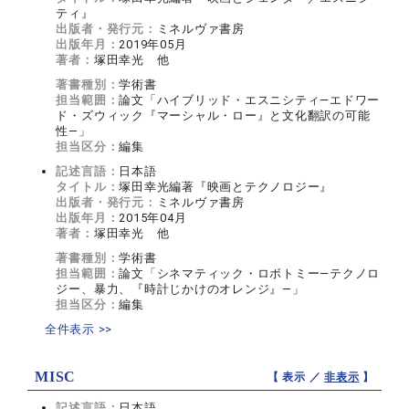
ティ』
出版者・発行元：
ミネルヴァ書房
出版年月：
2019年05月
著者：
塚田幸光 他
著書種別：
学術書
担当範囲：
論文「ハイブリッド・エスニシティ—エドワー
ド・ズウィック『マーシャル・ロー』と文化翻訳の可能
性—」
担当区分：
編集
記述言語：
日本語
タイトル：
塚田幸光編著『映画とテクノロジー』
出版者・発行元：
ミネルヴァ書房
出版年月：
2015年04月
著者：
塚田幸光 他
著書種別：
学術書
担当範囲：
論文「シネマティック・ロボトミー—テクノロ
ジー、暴力、『時計じかけのオレンジ』—」
担当区分：
編集
全件表示 >>
MISC
【 表示 ／
非表示
】
記述言語：
日本語