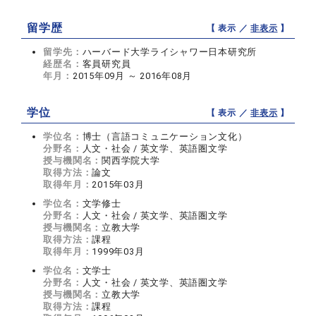
留学歴
【 表示 ／
非表示
】
留学先：
ハーバード大学ライシャワー日本研究所
経歴名：
客員研究員
年月：
2015年09月 ～ 2016年08月
学位
【 表示 ／
非表示
】
学位名：
博士（言語コミュニケーション文化）
分野名：
人文・社会 / 英文学、英語圏文学
授与機関名：
関西学院大学
取得方法：
論文
取得年月：
2015年03月
学位名：
文学修士
分野名：
人文・社会 / 英文学、英語圏文学
授与機関名：
立教大学
取得方法：
課程
取得年月：
1999年03月
学位名：
文学士
分野名：
人文・社会 / 英文学、英語圏文学
授与機関名：
立教大学
取得方法：
課程