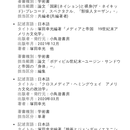
著書種別：
学術書
担当範囲：
論文「国家(ネイション)と裸身(ザ・ネイキッ
ド)−プレコード、スペクタクル、『類猿人ターザン』−」
担当区分：
共編者(共編著者)
記述言語：
日本語
タイトル：
塚田幸光編著『メディアと帝国 19世紀末ア
メリカ文化学』
出版者・発行元：
小鳥遊書房
出版年月：
2021年12月
著者：
塚田幸光 他
著書種別：
学術書
担当範囲：
論文「ボディビル世紀末―ユージン・サンドウ
と帝国の「身体」―」
担当区分：
編集
記述言語：
日本語
タイトル：
『クロスメディア・ヘミングウェイ アメリ
カ文化の政治学』
出版者・発行元：
小鳥遊書房
出版年月：
2020年03月
著者：
塚田幸光
著書種別：
学術書
担当区分：
単著
記述言語：
日本語
タイトル：
塚田幸光編著『映画とジェンダー／エスニシ