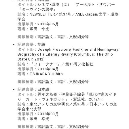
タイトル：
シネマ×環境（２） フーベルト・ザウパー
『ダーウィンの悪夢』
誌名：
NEWSLETTER／第34号／ASLE-Japan/文学・環境
学会
出版年月：
2013年06月
著者：
塚田 幸光
掲載種別：
書評論文，書評，文献紹介等
記述言語：
英語
タイトル：
Joseph Fruscione, Faulkner and Hemingway:
Biography of a Literary Rivalry (Columbus: The Ohio
State UP, 2012)
誌名：
『フォークナー』／第15号／松柏社
出版年月：
2013年04月
著者：
TSUKADA Yukihiro
掲載種別：
書評論文，書評，文献紹介等
記述言語：
日本語
タイトル：
巽孝之監修・伊藤優子編著『現代作家ガイド
６ カート・ヴォネガット』（彩流社、2012年）
誌名：
東北アメリカ文学研究／第36号／日本アメリカ文
学会東北支部
出版年月：
2013年03月
著者：
塚田 幸光
掲載種別：
書評論文，書評，文献紹介等