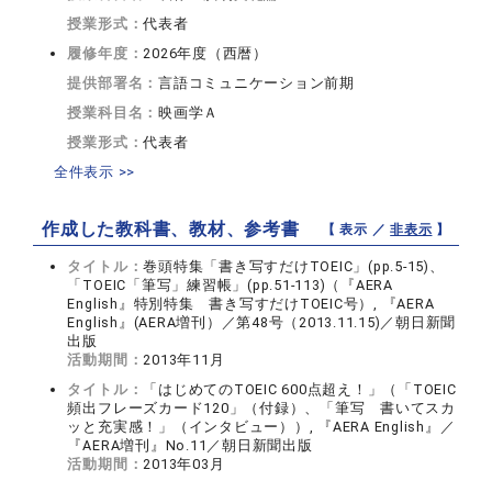
授業形式：
代表者
履修年度：
2026年度（西暦）
提供部署名：
言語コミュニケーション前期
授業科目名：
映画学Ａ
授業形式：
代表者
全件表示 >>
作成した教科書、教材、参考書
【 表示 ／
非表示
】
タイトル：
巻頭特集「書き写すだけTOEIC」(pp.5-15)、
「TOEIC「筆写」練習帳」(pp.51-113)（『AERA
English』特別特集 書き写すだけTOEIC号）, 『AERA
English』(AERA増刊）／第48号（2013.11.15)／朝日新聞
出版
活動期間：
2013年11月
タイトル：
「はじめてのTOEIC 600点超え！」（「TOEIC
頻出フレーズカード120」（付録）、「筆写 書いてスカ
ッと充実感！」（インタビュー））, 『AERA English』／
『AERA増刊』No.11／朝日新聞出版
活動期間：
2013年03月