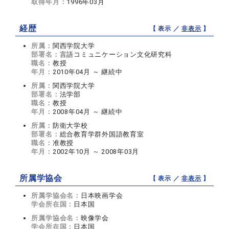
取得年月：
1996年03月
経歴
【 表示 ／
非表示
】
所属：
関西学院大学
部署名：
言語コミュニケーション文化研究科
職名：
教授
年月：
2010年04月 ～ 継続中
所属：
関西学院大学
部署名：
法学部
職名：
教授
年月：
2008年04月 ～ 継続中
所属：
防衛大学校
部署名：
総合教育学群外国語教育室
職名：
准教授
年月：
2002年10月 ～ 2008年03月
所属学協会
【 表示 ／
非表示
】
所属学協会名：
日本映画学会
学会所在国：
日本国
所属学協会名：
映像学会
学会所在国：
日本国