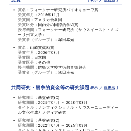
賞名：
フォークナー研究所バイオキョーワ賞
受賞年月：
2015年11月
受賞国：
アメリカ合衆国
受賞区分：
国内外の国際的学術賞
授与機関：
フォークナー研究所（サウスイースト・ミズ
ーリ州立大学）
受賞者（グループ）：
塚田幸光
賞名：
山崎賞奨励賞
受賞年月：
2006年03月
受賞国：
日本国
受賞区分：
その他
授与機関：
防衛大学校学術教育振興会
受賞者（グループ）：
塚田幸光
共同研究・競争的資金等の研究課題
【 表示 ／
非表示
】
研究種目：
基盤研究(C)
研究期間：
2025年04月 ～ 2028年03月
タイトル：
ノンフィクショナル・サウスーニューディー
ル文化生成とメディア研究
研究種目：
基盤研究(C)
研究期間：
2022年04月 ～ 2025年03月
タイトル：
ドキュメンタリー・アメリカーニューディー