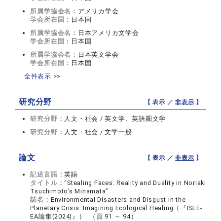
所属学協会名：
アメリカ学会
学会所在国：
日本国
所属学協会名：
日本アメリカ文学会
学会所在国：
日本国
所属学協会名：
日本英文学会
学会所在国：
日本国
全件表示 >>
研究分野
【 表示 ／
非表示
】
研究分野：
人文・社会 / 英文学、英語圏文学
研究分野：
人文・社会 / 文学一般
論文
【 表示 ／
非表示
】
記述言語：
英語
タイトル：
“Stealing Faces: Reality and Duality in Noriaki
Tsuchimoto’s Minamata”
誌名：
Environmental Disasters and Disgust in the
Planetary Crisis: Imagining Ecological Healing（『ISLE-
EA論集(2024)』） （頁 91 ～ 94）