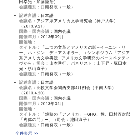
田幸光・加藤隆治）
会議種別：
口頭発表（一般）
記述言語：
日本語
会議名：
アジア系アメリカ文学研究会（神戸大学）
（2013.9.21）
国際・国内会議：
国内会議
開催年月：
2013年09月
開催地：
タイトル：
「二つの文革とアメリカの影―イーユン・リ
ー、ハ・ジン、ディアスポラ―」（シンポジウム「アジア
系アメリカ文学再読―アメリカ文学研究のパースペクティ
ヴから」司会：山本秀行、パネリスト：山下昇・塚田幸
光・杉山直子）
会議種別：
口頭発表（一般）
記述言語：
日本語
会議名：
比較文学会関西支部4月例会（甲南大学）
（2013.4.20）
国際・国内会議：
国内会議
開催年月：
2013年04月
開催地：
タイトル：
「焼跡の「アメリカ」―GHQ、性、田村泰次郎
「肉体の門」―」（司会：池田淑子）
会議種別：
口頭発表（一般）
全件表示 >>