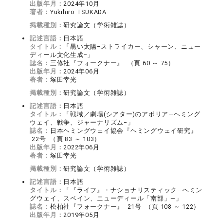
出版年月：
2024年10月
著者：
Yukihiro TSUKADA
掲載種別：
研究論文（学術雑誌）
記述言語：
日本語
タイトル：
「黒い太陽−ストライカー、シャーン、ニュー
ディール文化生成−」
誌名：
三修社『フォークナー』 （頁 60 ～ 75）
出版年月：
2024年06月
著者：
塚田幸光
掲載種別：
研究論文（学術雑誌）
記述言語：
日本語
タイトル：
「戦域／劇場(シアター)のアポリア—ヘミング
ウェイ、戦争、ジャーナリズム−」
誌名：
日本ヘミングウェイ協会『ヘミングウェイ研究』
22号 （頁 83 ～ 103）
出版年月：
2022年06月
著者：
塚田幸光
掲載種別：
研究論文（学術雑誌）
記述言語：
日本語
タイトル：
「『ライフ』・ナショナリスティック—ヘミン
グウェイ、スペイン、ニューディール「南部」—」
誌名：
松柏社『フォークナー』 21号 （頁 108 ～ 122）
出版年月：
2019年05月