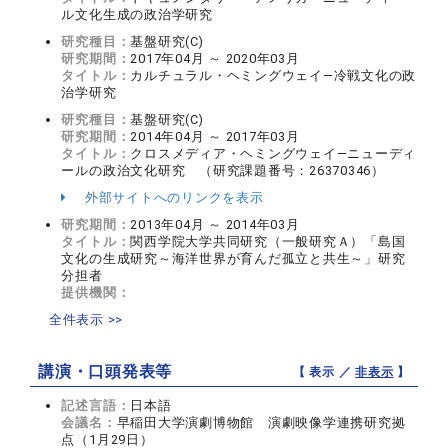
ル文化生成の政治学研究
研究種目：
基盤研究(C)
研究期間：
2017年04月 ～ 2020年03月
タイトル：
カルチュラル・ヘミングウェイ―冷戦文化の政
治学研究
研究種目：
基盤研究(C)
研究期間：
2014年04月 ～ 2017年03月
タイトル：
クロスメディア・ヘミングウェイ―ニューディ
ールの政治文化研究 （研究課題番号：26370346）
外部サイトへのリンクを表示
研究期間：
2013年04月 ～ 2014年03月
タイトル：
関西学院大学共同研究（一般研究Ａ）「島国
文化の生成研究～海洋世界が育んだ孤立と共生～」研究
分担者
提供機関：
全件表示 >>
講演・口頭発表等
【 表示 ／
非表示
】
記述言語：
日本語
会議名：
早稲田大学演劇博物館 演劇映像学連携研究拠
点（1月29日）