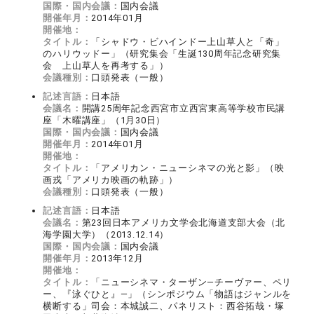
国際・国内会議：
国内会議
開催年月：
2014年01月
開催地：
タイトル：
「シャドウ・ビハインドー上山草人と「奇」
のハリウッドー」（研究集会「生誕130周年記念研究集
会 上山草人を再考する」）
会議種別：
口頭発表（一般）
記述言語：
日本語
会議名：
開講25周年記念西宮市立西宮東高等学校市民講
座「木曜講座」（1月30日）
国際・国内会議：
国内会議
開催年月：
2014年01月
開催地：
タイトル：
「アメリカン・ニューシネマの光と影」（映
画戎「アメリカ映画の軌跡」）
会議種別：
口頭発表（一般）
記述言語：
日本語
会議名：
第23回日本アメリカ文学会北海道支部大会（北
海学園大学）（2013.12.14）
国際・国内会議：
国内会議
開催年月：
2013年12月
開催地：
タイトル：
「ニューシネマ・ターザン―チーヴァー、ペリ
ー、『泳ぐひと』―」（シンポジウム「物語はジャンルを
横断する」司会：本城誠二、パネリスト：西谷拓哉・塚