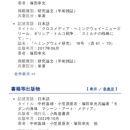
著者：
塚田幸光
掲載種別：
研究論文（学術雑誌）
共著区分：
単著
記述言語：
日本語
タイトル：
「クロスメディア・ヘミングウェイ—ニューズ
リール、ギリシア・トルコ戦争、「スミルナの桟橋に
て」—」
誌名：
『ヘミングウェイ研究』 18号 （頁 61 ～ 70）
出版年月：
2017年06月
著者：
塚田幸光
掲載種別：
研究論文（学術雑誌）
共著区分：
単著
全件表示 >>
書籍等出版物
【 表示 ／
非表示
】
記述言語：
日本語
タイトル：
中村嘉雄・小笠原亜衣・塚田幸光共編著『モ
ダンの身体 マシーン・アート・メディア』
出版者・発行元：
小鳥遊書房
出版年月：
2022年10月
著者：
中村嘉雄・小笠原亜衣・塚田幸光 他