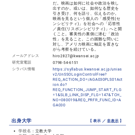
だ。映画は如何に社会や政治を映し
出すのか。或いは、如何なる歴史を
引き受け、何を語り、伝えるのか。
映画を見るという個人の「感受性(セ
ンシビリティ)」を社会への「応答性
／責任(リスポンシビリティ)」へと開
くこと。審美性の裏側に潜む「政治
性」を見ること。この困難な問いに
対し、アメリカ映画に軸足を置きな
がら考察を続けている。
メールアドレス
hiro2827@kwansei.ac.jp
研究室電話
0798-54-6151
シラバス情報
https://syllabus.kwansei.ac.jp/unias
v2/UnSSOLoginControlFree?
REQ_ACTION_DO=/AGA030PLS01Act
ion.do?
REQ_FUNCTION_JUMP_START_FLG
=1&SLB_LINK_DISP_FLG=147&TCH_
NO=080019&REQ_PRFR_FUNC_ID=A
GA030
出身大学
【 表示 ／
非表示
】
学校名：
立教大学