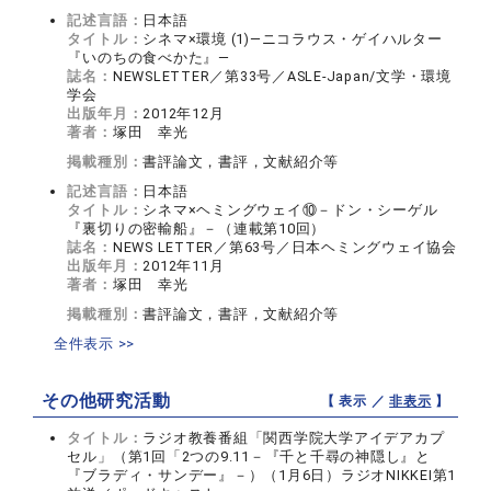
記述言語：
日本語
タイトル：
シネマ×環境 (1)―ニコラウス・ゲイハルター
『いのちの食べかた』―
誌名：
NEWSLETTER／第33号／ASLE-Japan/文学・環境
学会
出版年月：
2012年12月
著者：
塚田 幸光
掲載種別：
書評論文，書評，文献紹介等
記述言語：
日本語
タイトル：
シネマ×ヘミングウェイ⑩－ドン・シーゲル
『裏切りの密輸船』－（連載第10回）
誌名：
NEWS LETTER／第63号／日本ヘミングウェイ協会
出版年月：
2012年11月
著者：
塚田 幸光
掲載種別：
書評論文，書評，文献紹介等
全件表示 >>
その他研究活動
【 表示 ／
非表示
】
タイトル：
ラジオ教養番組「関西学院大学アイデアカプ
セル」（第1回「2つの9.11－『千と千尋の神隠し』と
『ブラディ・サンデー』－）（1月6日）ラジオNIKKEI第1