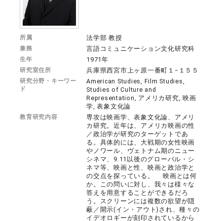
所属
法学部 教授
兼務
言語コミュニケーション文化研究科
生年
1971年
研究室住所
兵庫県西宮市上ヶ原一番町１−１５５
研究分野・キーワー
American Studies, Film Studies,
ド
Studies of Culture and
Representation, アメリカ研究, 映画
学, 表象文化論
教育研究内容
専攻は映画学、表象文化論、アメリ
カ研究。近年は、アメリカ映画の性
／政治学が研究のターゲットであ
る。具体的には、大戦期の女性映画
やノワール、ヴェトナム期のニュー
シネマ、9.11以後のグローバル・シ
ネマ等、映画と性、映画と政治学と
の交点を探っている。 映画とは何
か。この問いに対し、我々は様々な
答えを用意することができるだろ
う。スクリーンには複数の欲望が隠
蔽／開示(イン・アウト)され、種々の
イデオロギーが刻印されているから