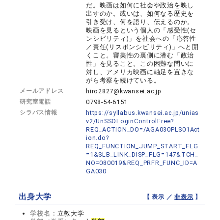
だ。映画は如何に社会や政治を映し
出すのか。或いは、如何なる歴史を
引き受け、何を語り、伝えるのか。
映画を見るという個人の「感受性(セ
ンシビリティ)」を社会への「応答性
／責任(リスポンシビリティ)」へと開
くこと。審美性の裏側に潜む「政治
性」を見ること。この困難な問いに
対し、アメリカ映画に軸足を置きな
がら考察を続けている。
メールアドレス
hiro2827@kwansei.ac.jp
研究室電話
0798-54-6151
シラバス情報
https://syllabus.kwansei.ac.jp/unias
v2/UnSSOLoginControlFree?
REQ_ACTION_DO=/AGA030PLS01Act
ion.do?
REQ_FUNCTION_JUMP_START_FLG
=1&SLB_LINK_DISP_FLG=147&TCH_
NO=080019&REQ_PRFR_FUNC_ID=A
GA030
出身大学
【 表示 ／
非表示
】
学校名：
立教大学