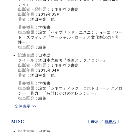
ティ』
出版者・発行元：
ミネルヴァ書房
出版年月：
2019年05月
著者：
塚田幸光 他
著書種別：
学術書
担当範囲：
論文「ハイブリッド・エスニシティ—エドワー
ド・ズウィック『マーシャル・ロー』と文化翻訳の可能
性—」
担当区分：
編集
記述言語：
日本語
タイトル：
塚田幸光編著『映画とテクノロジー』
出版者・発行元：
ミネルヴァ書房
出版年月：
2015年04月
著者：
塚田幸光 他
著書種別：
学術書
担当範囲：
論文「シネマティック・ロボトミー—テクノロ
ジー、暴力、『時計じかけのオレンジ』—」
担当区分：
編集
全件表示 >>
MISC
【 表示 ／
非表示
】
記述言語：
日本語