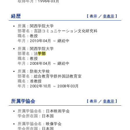
取得年月：
1996年03月
経歴
【 表示 ／
非表示
】
所属：
関西学院大学
部署名：
言語コミュニケーション文化研究科
職名：
教授
年月：
2010年04月 ～ 継続中
所属：
関西学院大学
部署名：
法
学部
職名：
教授
年月：
2008年04月 ～ 継続中
所属：
防衛大学校
部署名：
総合教育学群外国語教育室
職名：
准教授
年月：
2002年10月 ～ 2008年03月
所属学協会
【 表示 ／
非表示
】
所属学協会名：
日本映画学会
学会所在国：
日本国
所属学協会名：
映像学会
学会所在国：
日本国