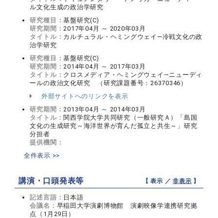
ル文化生成の政治学研究
研究種目：
基盤研究(C)
研究期間：
2017年04月 ～ 2020年03月
タイトル：
カルチュラル・ヘミングウェイ―冷戦文化の政
治学研究
研究種目：
基盤研究(C)
研究期間：
2014年04月 ～ 2017年03月
タイトル：
クロスメディア・ヘミングウェイ―ニューディ
ールの政治文化研究 （研究課題番号：26370346）
外部サイトへのリンクを表示
研究期間：
2013年04月 ～ 2014年03月
タイトル：
関西学院大学共同研究（一般研究Ａ）「島国
文化の生成研究～海洋世界が育んだ孤立と共生～」研究
分担者
提供機関：
全件表示 >>
講演・口頭発表等
【 表示 ／
非表示
】
記述言語：
日本語
会議名：
早稲田大学演劇博物館 演劇映像学連携研究拠
点（1月29日）