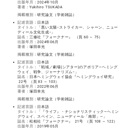
出版年月：
2024年10月
著者：
Yukihiro TSUKADA
掲載種別：
研究論文（学術雑誌）
記述言語：
日本語
タイトル：
「黒い太陽−ストライカー、シャーン、ニュー
ディール文化生成−」
誌名：
三修社『フォークナー』 （頁 60 ～ 75）
出版年月：
2024年06月
著者：
塚田幸光
掲載種別：
研究論文（学術雑誌）
記述言語：
日本語
タイトル：
「戦域／劇場(シアター)のアポリア—ヘミング
ウェイ、戦争、ジャーナリズム−」
誌名：
日本ヘミングウェイ協会『ヘミングウェイ研究』
22号 （頁 83 ～ 103）
出版年月：
2022年06月
著者：
塚田幸光
掲載種別：
研究論文（学術雑誌）
記述言語：
日本語
タイトル：
「『ライフ』・ナショナリスティック—ヘミン
グウェイ、スペイン、ニューディール「南部」—」
誌名：
松柏社『フォークナー』 21号 （頁 108 ～ 122）
出版年月：
2019年05月