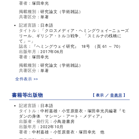
著者：
塚田幸光
掲載種別：
研究論文（学術雑誌）
共著区分：
単著
記述言語：
日本語
タイトル：
「クロスメディア・ヘミングウェイ—ニューズ
リール、ギリシア・トルコ戦争、「スミルナの桟橋に
て」—」
誌名：
『ヘミングウェイ研究』 18号 （頁 61 ～ 70）
出版年月：
2017年06月
著者：
塚田幸光
掲載種別：
研究論文（学術雑誌）
共著区分：
単著
全件表示 >>
書籍等出版物
【 表示 ／
非表示
】
記述言語：
日本語
タイトル：
中村嘉雄・小笠原亜衣・塚田幸光共編著『モ
ダンの身体 マシーン・アート・メディア』
出版者・発行元：
小鳥遊書房
出版年月：
2022年10月
著者：
中村嘉雄・小笠原亜衣・塚田幸光 他