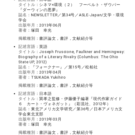
タイトル：
シネマ×環境（２） フーベルト・ザウパー
『ダーウィンの悪夢』
誌名：
NEWSLETTER／第34号／ASLE-Japan/文学・環境
学会
出版年月：
2013年06月
著者：
塚田 幸光
掲載種別：
書評論文，書評，文献紹介等
記述言語：
英語
タイトル：
Joseph Fruscione, Faulkner and Hemingway:
Biography of a Literary Rivalry (Columbus: The Ohio
State UP, 2012)
誌名：
『フォークナー』／第15号／松柏社
出版年月：
2013年04月
著者：
TSUKADA Yukihiro
掲載種別：
書評論文，書評，文献紹介等
記述言語：
日本語
タイトル：
巽孝之監修・伊藤優子編著『現代作家ガイド
６ カート・ヴォネガット』（彩流社、2012年）
誌名：
東北アメリカ文学研究／第36号／日本アメリカ文
学会東北支部
出版年月：
2013年03月
著者：
塚田 幸光
掲載種別：
書評論文，書評，文献紹介等