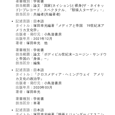
著書種別：
学術書
担当範囲：
論文「国家(ネイション)と裸身(ザ・ネイキッ
ド)−プレコード、スペクタクル、『類猿人ターザン』−」
担当区分：
共編者(共編著者)
記述言語：
日本語
タイトル：
塚田幸光編著『メディアと帝国 19世紀末ア
メリカ文化学』
出版者・発行元：
小鳥遊書房
出版年月：
2021年12月
著者：
塚田幸光 他
著書種別：
学術書
担当範囲：
論文「ボディビル世紀末―ユージン・サンドウ
と帝国の「身体」―」
担当区分：
編集
記述言語：
日本語
タイトル：
『クロスメディア・ヘミングウェイ アメリ
カ文化の政治学』
出版者・発行元：
小鳥遊書房
出版年月：
2020年03月
著者：
塚田幸光
著書種別：
学術書
担当区分：
単著
記述言語：
日本語
タイトル：
塚田幸光編著『映画とジェンダー／エスニシ