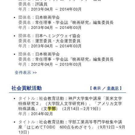
委員名：
評議員
年月：
2013年04月 ～ 2014年03月
団体名：
日本映画学会
委員名：
常任理事・学会誌『映画研究』編集委員長
年月：
2013年04月 ～ 2014年03月
団体名：
日本ヘミングウェイ協会
委員名：
運営委員・大会運営委員
年月：
2013年04月 ～ 2014年03月
団体名：
日本映画学会
委員名：
常任理事・学会誌『映画研究』編集委員長
年月：
2012年04月 ～ 2013年03月
全件表示 >>
社会貢献活動
【 表示 ／
非表示
】
タイトル：
社会教育活動：神戸大学集中講座「英米文学
特殊研究２」（大学院人文学研究科）、「アメリカ文学
特殊講義」（文
学部
）（2月14日～2月19日）
年月：
2014年02月
タイトル：
社会教育活動：宇部工業高等専門学校集中講
座「はじめてTOEIC 600点をめざそう」（9月12日～9月
13日）