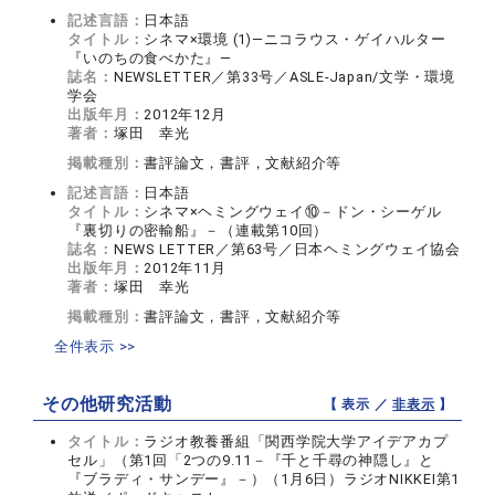
記述言語：
日本語
タイトル：
シネマ×環境 (1)―ニコラウス・ゲイハルター
『いのちの食べかた』―
誌名：
NEWSLETTER／第33号／ASLE-Japan/文学・環境
学会
出版年月：
2012年12月
著者：
塚田 幸光
掲載種別：
書評論文，書評，文献紹介等
記述言語：
日本語
タイトル：
シネマ×ヘミングウェイ⑩－ドン・シーゲル
『裏切りの密輸船』－（連載第10回）
誌名：
NEWS LETTER／第63号／日本ヘミングウェイ協会
出版年月：
2012年11月
著者：
塚田 幸光
掲載種別：
書評論文，書評，文献紹介等
全件表示 >>
その他研究活動
【 表示 ／
非表示
】
タイトル：
ラジオ教養番組「関西学院大学アイデアカプ
セル」（第1回「2つの9.11－『千と千尋の神隠し』と
『ブラディ・サンデー』－）（1月6日）ラジオNIKKEI第1