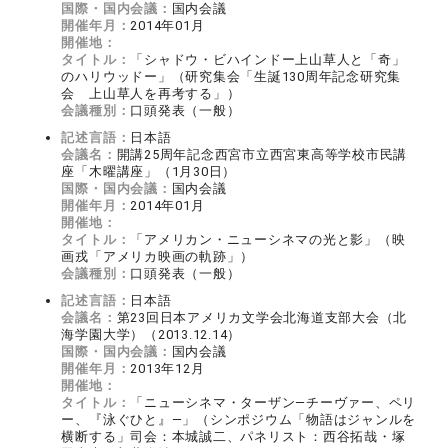
国際・国内会議：
国内会議
開催年月：
2014年01月
開催地：
タイトル：
「シャドウ・ビハインドー上山草人と「奇」
のハリウッドー」（研究集会「生誕130周年記念研究集
会 上山草人を再考する」）
会議種別：
口頭発表（一般）
記述言語：
日本語
会議名：
開講25周年記念西宮市立西宮東高等学校市民講
座「木曜講座」（1月30日）
国際・国内会議：
国内会議
開催年月：
2014年01月
開催地：
タイトル：
「アメリカン・ニューシネマの光と影」（映
画戎「アメリカ映画の軌跡」）
会議種別：
口頭発表（一般）
記述言語：
日本語
会議名：
第23回日本アメリカ文学会北海道支部大会（北
海学園大学）（2013.12.14）
国際・国内会議：
国内会議
開催年月：
2013年12月
開催地：
タイトル：
「ニューシネマ・ターザン―チーヴァー、ペリ
ー、『泳ぐひと』―」（シンポジウム「物語はジャンルを
横断する」司会：本城誠二、パネリスト：西谷拓哉・塚