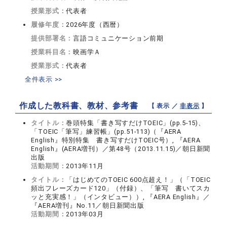
授業形式：
代表者
履修年度：
2026年度（西暦）
提供部署名：
言語コミュニケーション前期
授業科目名：
映画学Ａ
授業形式：
代表者
全件表示 >>
作成した教科書、教材、参考書
【 表示 ／
非表示
】
タイトル：
巻頭特集「書き写すだけTOEIC」(pp.5-15)、
「TOEIC「筆写」練習帳」(pp.51-113)（『AERA
English』特別特集 書き写すだけTOEIC号）, 『AERA
English』(AERA増刊）／第48号（2013.11.15)／朝日新聞
出版
活動期間：
2013年11月
タイトル：
「はじめてのTOEIC 600点超え！」（「TOEIC
頻出フレーズカード120」（付録）、「筆写 書いてスカ
ッと充実感！」（インタビュー））, 『AERA English』／
『AERA増刊』No.11／朝日新聞出版
活動期間：
2013年03月