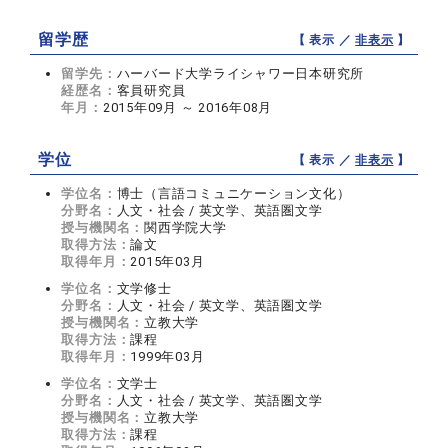
留学歴
【 表示 ／
非表示
】
留学先：
ハーバード大学ライシャワー日本研究所
経歴名：
客員研究員
年月：
2015年09月 ～ 2016年08月
学位
【 表示 ／
非表示
】
学位名：
博士（言語コミュニケーション文化）
分野名：
人文・社会 / 英文学、英語圏文学
授与機関名：
関西学院大学
取得方法：
論文
取得年月：
2015年03月
学位名：
文学修士
分野名：
人文・社会 / 英文学、英語圏文学
授与機関名：
立教大学
取得方法：
課程
取得年月：
1999年03月
学位名：
文学士
分野名：
人文・社会 / 英文学、英語圏文学
授与機関名：
立教大学
取得方法：
課程