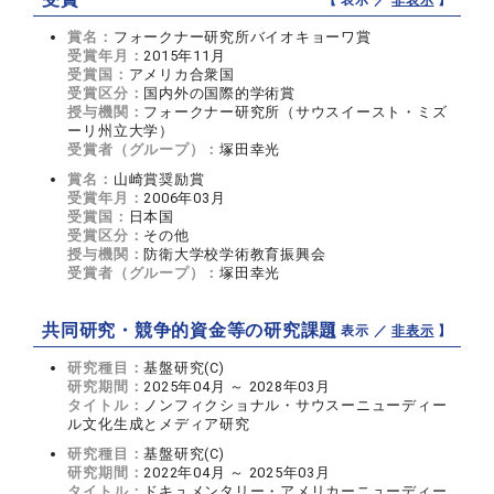
賞名：
フォークナー研究所バイオキョーワ賞
受賞年月：
2015年11月
受賞国：
アメリカ合衆国
受賞区分：
国内外の国際的学術賞
授与機関：
フォークナー研究所（サウスイースト・ミズ
ーリ州立大学）
受賞者（グループ）：
塚田幸光
賞名：
山崎賞奨励賞
受賞年月：
2006年03月
受賞国：
日本国
受賞区分：
その他
授与機関：
防衛大学校学術教育振興会
受賞者（グループ）：
塚田幸光
共同研究・競争的資金等の研究課題
【 表示 ／
非表示
】
研究種目：
基盤研究(C)
研究期間：
2025年04月 ～ 2028年03月
タイトル：
ノンフィクショナル・サウスーニューディー
ル文化生成とメディア研究
研究種目：
基盤研究(C)
研究期間：
2022年04月 ～ 2025年03月
タイトル：
ドキュメンタリー・アメリカーニューディー