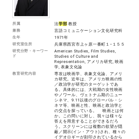
所属
法
学部
教授
兼務
言語コミュニケーション文化研究科
生年
1971年
研究室住所
兵庫県西宮市上ヶ原一番町１−１５５
研究分野・キーワー
American Studies, Film Studies,
ド
Studies of Culture and
Representation, アメリカ研究, 映画
学, 表象文化論
教育研究内容
専攻は映画学、表象文化論、アメリ
カ研究。近年は、アメリカ映画の性
／政治学が研究のターゲットであ
る。具体的には、大戦期の女性映画
やノワール、ヴェトナム期のニュー
シネマ、9.11以後のグローバル・シ
ネマ等、映画と性、映画と政治学と
の交点を探っている。 映画とは何
か。この問いに対し、我々は様々な
答えを用意することができるだろ
う。スクリーンには複数の欲望が隠
蔽／開示(イン・アウト)され、種々の
イデオロギーが刻印されているから