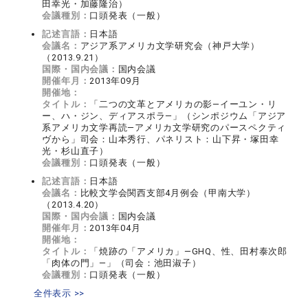
田幸光・加藤隆治）
会議種別：
口頭発表（一般）
記述言語：
日本語
会議名：
アジア系アメリカ文学研究会（神戸大学）
（2013.9.21）
国際・国内会議：
国内会議
開催年月：
2013年09月
開催地：
タイトル：
「二つの文革とアメリカの影―イーユン・リ
ー、ハ・ジン、ディアスポラ―」（シンポジウム「アジア
系アメリカ文学再読―アメリカ文学研究のパースペクティ
ヴから」司会：山本秀行、パネリスト：山下昇・塚田幸
光・杉山直子）
会議種別：
口頭発表（一般）
記述言語：
日本語
会議名：
比較文学会関西支部4月例会（甲南大学）
（2013.4.20）
国際・国内会議：
国内会議
開催年月：
2013年04月
開催地：
タイトル：
「焼跡の「アメリカ」―GHQ、性、田村泰次郎
「肉体の門」―」（司会：池田淑子）
会議種別：
口頭発表（一般）
全件表示 >>