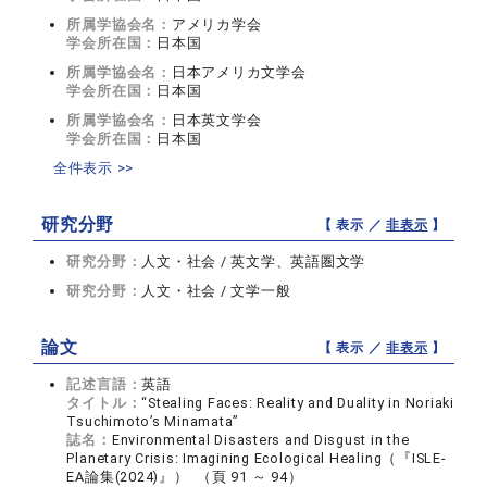
所属学協会名：
アメリカ学会
学会所在国：
日本国
所属学協会名：
日本アメリカ文学会
学会所在国：
日本国
所属学協会名：
日本英文学会
学会所在国：
日本国
全件表示 >>
研究分野
【 表示 ／
非表示
】
研究分野：
人文・社会 / 英文学、英語圏文学
研究分野：
人文・社会 / 文学一般
論文
【 表示 ／
非表示
】
記述言語：
英語
タイトル：
“Stealing Faces: Reality and Duality in Noriaki
Tsuchimoto’s Minamata”
誌名：
Environmental Disasters and Disgust in the
Planetary Crisis: Imagining Ecological Healing（『ISLE-
EA論集(2024)』） （頁 91 ～ 94）