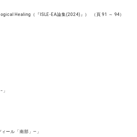
ng Ecological Healing（『ISLE-EA論集(2024)』） （頁 91 ～ 94）
−」
ディール「南部」—」