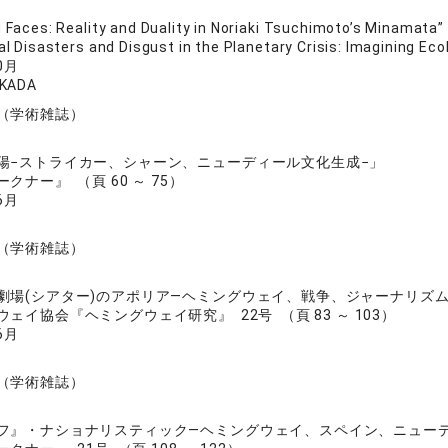
g Faces: Reality and Duality in Noriaki Tsuchimoto’s Minamata”
al Disasters and Disgust in the Planetary Crisis: Imagini
0月
UKADA
（学術雑誌）
陽−ストライカー、シャーン、ニューディール文化生成−」
クナー』 （頁 60 ～ 75）
6月
（学術雑誌）
劇場(シアター)のアポリア—ヘミングウェイ、戦争、ジャーナリズム
ェイ協会『ヘミングウェイ研究』 22号 （頁 83 ～ 103）
6月
（学術雑誌）
フ』・ナショナリスティック—ヘミングウェイ、スペイン、ニュー