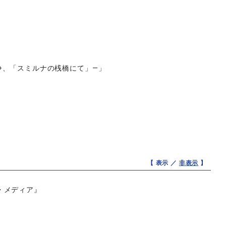
争、「スミルナの桟橋にて」—」
【 表示 ／
非表示
】
・メディア』