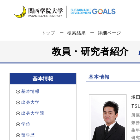
トップ
検索結果
詳細ページ
教員・研究者紹介
基本情報
基本情報
基本情報
塚
出身大学
TSU
出身大学院
所属
兼務
学位
生年
留学歴
研究