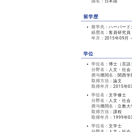
国名：
日本国
留学歴
留学先：
ハーバード
経歴名：
客員研究員
年月：
2015年09月 
学位
学位名：
博士（言語
分野名：
人文・社会 
授与機関名：
関西学
取得方法：
論文
取得年月：
2015年0
学位名：
文学修士
分野名：
人文・社会 
授与機関名：
立教大
取得方法：
課程
取得年月：
1999年0
学位名：
文学士
分野名：
人文・社会 