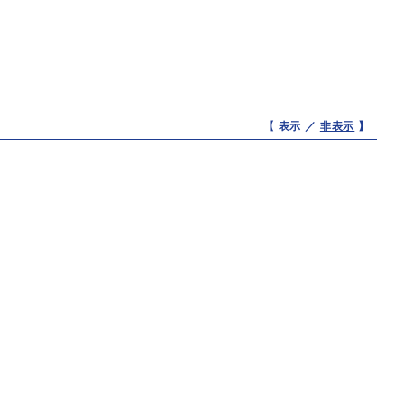
【 表示 ／
非表示
】