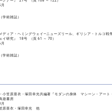
ナー』 21号 （頁 108 ～ 122）
5月
（学術雑誌）
メディア・ヘミングウェイ—ニューズリール、ギリシア・トルコ戦
イ研究』 18号 （頁 61 ～ 70）
6月
（学術雑誌）
・小笠原亜衣・塚田幸光共編著『モダンの身体 マシーン・アート
鳥遊書房
0月
笠原亜衣・塚田幸光 他