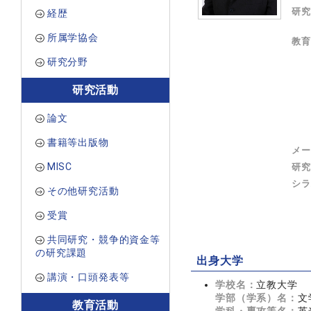
研究
経歴
所属学協会
教育
研究分野
研究活動
論文
書籍等出版物
メー
MISC
研究
シラ
その他研究活動
受賞
共同研究・競争的資金等
の研究課題
出身大学
講演・口頭発表等
学校名：
立教大学
学部（学系）名：
文
教育活動