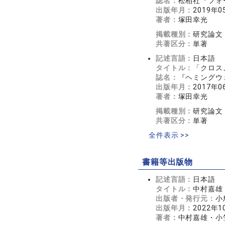
誌名：
松柏社『フォーク
出版年月：
2019年0
著者：
塚田幸光
掲載種別：
研究論文
共著区分：
単著
記述言語：
日本語
タイトル：
「クロス
誌名：
『ヘミングウェ
出版年月：
2017年0
著者：
塚田幸光
掲載種別：
研究論文
共著区分：
単著
全件表示 >>
書籍等出版物
記述言語：
日本語
タイトル：
中村嘉雄
出版者・発行元：
小
出版年月：
2022年1
著者：
中村嘉雄・小