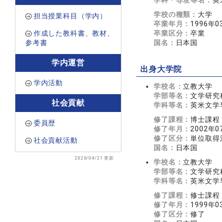
学科・専攻等名：
英
学校の種類：
大学
担当授業科目（学内）
卒業年月：
1996年0
作成した教科書、教材、
卒業区分：
卒業
参考書
国名：
日本国
学内運営
出身大学院
学内活動
学校名：
立教大学
学部等名：
文学研究
社会貢献
学科等名：
英米文学
修了課程：
博士課程
委員歴
修了年月：
2002年0
修了区分：
単位取得
社会貢献活動
国名：
日本国
2026/04/21 更新
学校名：
立教大学
学部等名：
文学研究
学科等名：
英米文学
修了課程：
修士課程
修了年月：
1999年0
修了区分：
修了