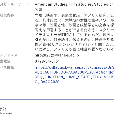
分野・キーワード
American Studies, Film Studies, Studi
化論
研究内容
専攻は映画学、表象文化論、アメリカ研究。
る。具体的には、大戦期の女性映画やノワール
ネマ等、映画と性、映画と政治学との交点を
答えを用意することができるだろう。スクリー
イデオロギーが刻印されているからだ。映画
引き受け、何を語り、伝えるのか。映画を見る
性／責任(リスポンシビリティ)」へと開くこ
いに対し、アメリカ映画に軸足を置きながら
ルアドレス
hiro2827@kwansei.ac.jp
室電話
0798-54-6151
バス情報
https://syllabus.kwansei.ac.jp/uniasv2/U
REQ_ACTION_DO=/AGA030PLS01Action.do
REQ_FUNCTION_JUMP_START_FLG=1&SLB
C_ID=AGA030
学部