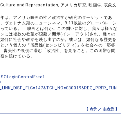
es of Culture and Representation, アメリカ研究, 映画学, 表象文
近年は、アメリカ映画の性／政治学が研究のターゲットであ
、ヴェトナム期のニューシネマ、9.11以後のグローバル・シ
探っている。 映画とは何か。この問いに対し、我々は様々な
ンには複数の欲望が隠蔽／開示(イン・アウト)され、種々の
は如何に社会や政治を映し出すのか。或いは、如何なる歴史を
という個人の「感受性(センシビリティ)」を社会への「応答
と。審美性の裏側に潜む「政治性」を見ること。この困難な問
考察を続けている。
nSSOLoginControlFree?
?
_LINK_DISP_FLG=147&TCH_NO=080019&REQ_PRFR_FUN
【 表示 ／
非表示
】