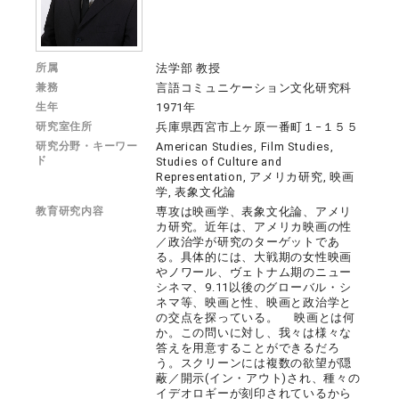
所属
法学部 教授
兼務
言語コミュニケーション文化研究科
生年
1971年
研究室住所
兵庫県西宮市上ヶ原一番町１−１５５
研究分野・キーワー
American Studies, Film Studies,
ド
Studies of Culture and
Representation, アメリカ研究, 映画
学, 表象文化論
教育研究内容
専攻は映画学、表象文化論、アメリ
カ研究。近年は、アメリカ映画の性
／政治学が研究のターゲットであ
る。具体的には、大戦期の女性映画
やノワール、ヴェトナム期のニュー
シネマ、9.11以後のグローバル・シ
ネマ等、映画と性、映画と政治学と
の交点を探っている。 映画とは何
か。この問いに対し、我々は様々な
答えを用意することができるだろ
う。スクリーンには複数の欲望が隠
蔽／開示(イン・アウト)され、種々の
イデオロギーが刻印されているから