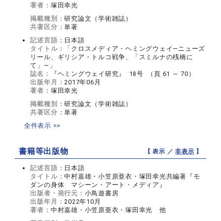
著者：
塚田幸光
掲載種別：
研究論文（学術雑誌）
共著区分：
単著
記述言語：
日本語
タイトル：
「クロスメディア・ヘミングウェイ—ニューズ
リール、ギリシア・トルコ戦争、「スミルナの桟橋に
て」—」
誌名：
『ヘミングウェイ研究』 18号 （頁 61 ～ 70）
出版年月：
2017年06月
著者：
塚田幸光
掲載種別：
研究論文（学術雑誌）
共著区分：
単著
全件表示 >>
書籍等出版物
【 表示 ／
非表示
】
記述言語：
日本語
タイトル：
中村嘉雄・小笠原亜衣・塚田幸光共編著『モ
ダンの身体 マシーン・アート・メディア』
出版者・発行元：
小鳥遊書房
出版年月：
2022年10月
著者：
中村嘉雄・小笠原亜衣・塚田幸光 他