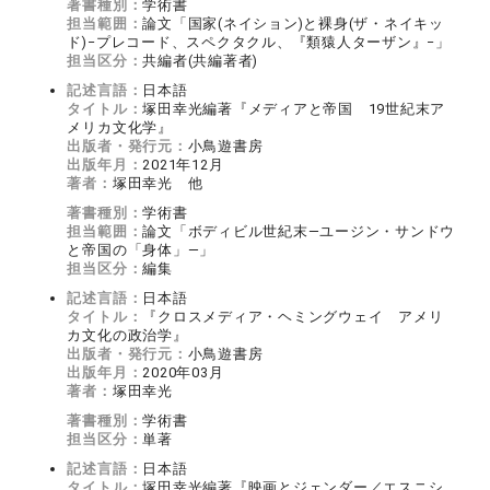
著書種別：
学術書
担当範囲：
論文「国家(ネイション)と裸身(ザ・ネイキッ
ド)−プレコード、スペクタクル、『類猿人ターザン』−」
担当区分：
共編者(共編著者)
記述言語：
日本語
タイトル：
塚田幸光編著『メディアと帝国 19世紀末ア
メリカ文化学』
出版者・発行元：
小鳥遊書房
出版年月：
2021年12月
著者：
塚田幸光 他
著書種別：
学術書
担当範囲：
論文「ボディビル世紀末―ユージン・サンドウ
と帝国の「身体」―」
担当区分：
編集
記述言語：
日本語
タイトル：
『クロスメディア・ヘミングウェイ アメリ
カ文化の政治学』
出版者・発行元：
小鳥遊書房
出版年月：
2020年03月
著者：
塚田幸光
著書種別：
学術書
担当区分：
単著
記述言語：
日本語
タイトル：
塚田幸光編著『映画とジェンダー／エスニシ