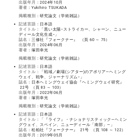
出版年月：
2024年10月
著者：
Yukihiro TSUKADA
掲載種別：
研究論文（学術雑誌）
記述言語：
日本語
タイトル：
「黒い太陽−ストライカー、シャーン、ニュー
ディール文化生成−」
誌名：
三修社『フォークナー』 （頁 60 ～ 75）
出版年月：
2024年06月
著者：
塚田幸光
掲載種別：
研究論文（学術雑誌）
記述言語：
日本語
タイトル：
「戦域／劇場(シアター)のアポリア—ヘミング
ウェイ、戦争、ジャーナリズム−」
誌名：
日本ヘミングウェイ協会『ヘミングウェイ研究』
22号 （頁 83 ～ 103）
出版年月：
2022年06月
著者：
塚田幸光
掲載種別：
研究論文（学術雑誌）
記述言語：
日本語
タイトル：
「『ライフ』・ナショナリスティック—ヘミン
グウェイ、スペイン、ニューディール「南部」—」
誌名：
松柏社『フォークナー』 21号 （頁 108 ～ 122）
出版年月：
2019年05月