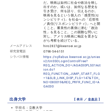
だ。映画は如何に社会や政治を映し
出すのか。或いは、如何なる歴史を
引き受け、何を語り、伝えるのか。
映画を見るという個人の「感受性(セ
ンシビリティ)」を社会への「応答性
／責任(リスポンシビリティ)」へと開
くこと。審美性の裏側に潜む「政治
性」を見ること。この困難な問いに
対し、アメリカ映画に軸足を置きな
がら考察を続けている。
メールアドレス
hiro2827@kwansei.ac.jp
研究室電話
0798-54-6151
シラバス情報
https://syllabus.kwansei.ac.jp/unias
v2/UnSSOLoginControlFree?
REQ_ACTION_DO=/AGA030PLS01Act
ion.do?
REQ_FUNCTION_JUMP_START_FLG
=1&SLB_LINK_DISP_FLG=147&TCH_
NO=080019&REQ_PRFR_FUNC_ID=A
GA030
出身大学
【 表示 ／
非表示
】
学校名：
立教大学