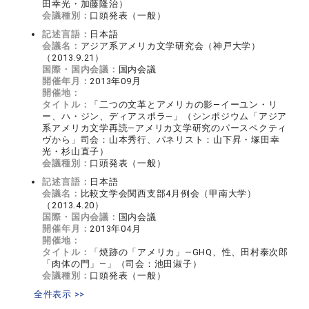
田幸光・加藤隆治）
会議種別：
口頭発表（一般）
記述言語：
日本語
会議名：
アジア系アメリカ文学研究会（神戸大学）
（2013.9.21）
国際・国内会議：
国内会議
開催年月：
2013年09月
開催地：
タイトル：
「二つの文革とアメリカの影―イーユン・リ
ー、ハ・ジン、ディアスポラ―」（シンポジウム「アジア
系アメリカ文学再読―アメリカ文学研究のパースペクティ
ヴから」司会：山本秀行、パネリスト：山下昇・塚田幸
光・杉山直子）
会議種別：
口頭発表（一般）
記述言語：
日本語
会議名：
比較文学会関西支部4月例会（甲南大学）
（2013.4.20）
国際・国内会議：
国内会議
開催年月：
2013年04月
開催地：
タイトル：
「焼跡の「アメリカ」―GHQ、性、田村泰次郎
「肉体の門」―」（司会：池田淑子）
会議種別：
口頭発表（一般）
全件表示 >>