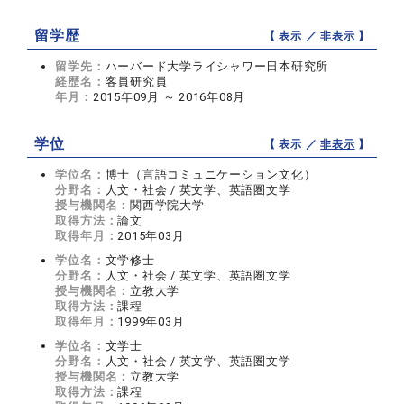
留学歴
【 表示 ／
非表示
】
留学先：
ハーバード大学ライシャワー日本研究所
経歴名：
客員研究員
年月：
2015年09月 ～ 2016年08月
学位
【 表示 ／
非表示
】
学位名：
博士（言語コミュニケーション文化）
分野名：
人文・社会 / 英文学、英語圏文学
授与機関名：
関西学院大学
取得方法：
論文
取得年月：
2015年03月
学位名：
文学修士
分野名：
人文・社会 / 英文学、英語圏文学
授与機関名：
立教大学
取得方法：
課程
取得年月：
1999年03月
学位名：
文学士
分野名：
人文・社会 / 英文学、英語圏文学
授与機関名：
立教大学
取得方法：
課程