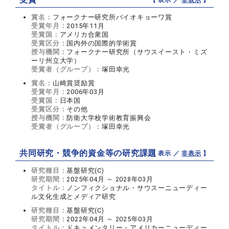
賞名：
フォークナー研究所バイオキョーワ賞
受賞年月：
2015年11月
受賞国：
アメリカ合衆国
受賞区分：
国内外の国際的学術賞
授与機関：
フォークナー研究所（サウスイースト・ミズ
ーリ州立大学）
受賞者（グループ）：
塚田幸光
賞名：
山崎賞奨励賞
受賞年月：
2006年03月
受賞国：
日本国
受賞区分：
その他
授与機関：
防衛大学校学術教育振興会
受賞者（グループ）：
塚田幸光
共同研究・競争的資金等の研究課題
【 表示 ／
非表示
】
研究種目：
基盤研究(C)
研究期間：
2025年04月 ～ 2028年03月
タイトル：
ノンフィクショナル・サウスーニューディー
ル文化生成とメディア研究
研究種目：
基盤研究(C)
研究期間：
2022年04月 ～ 2025年03月
タイトル：
ドキュメンタリー・アメリカーニューディー