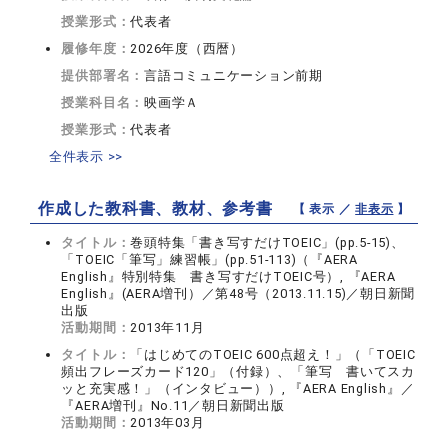
授業形式：
代表者
履修年度：
2026年度（西暦）
提供部署名：
言語コミュニケーション前期
授業科目名：
映画学Ａ
授業形式：
代表者
全件表示 >>
作成した教科書、教材、参考書
【 表示 ／
非表示
】
タイトル：
巻頭特集「書き写すだけTOEIC」(pp.5-15)、
「TOEIC「筆写」練習帳」(pp.51-113)（『AERA
English』特別特集 書き写すだけTOEIC号）, 『AERA
English』(AERA増刊）／第48号（2013.11.15)／朝日新聞
出版
活動期間：
2013年11月
タイトル：
「はじめてのTOEIC 600点超え！」（「TOEIC
頻出フレーズカード120」（付録）、「筆写 書いてスカ
ッと充実感！」（インタビュー））, 『AERA English』／
『AERA増刊』No.11／朝日新聞出版
活動期間：
2013年03月