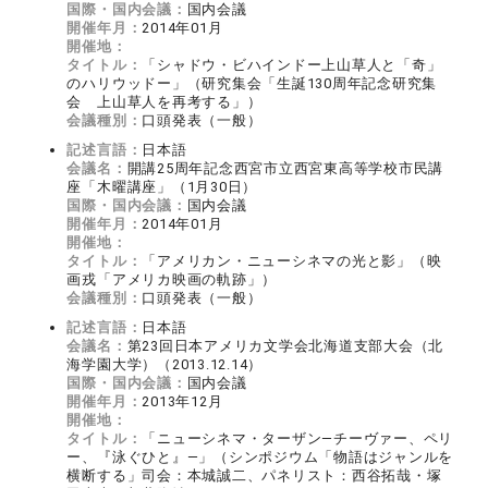
国際・国内会議：
国内会議
開催年月：
2014年01月
開催地：
タイトル：
「シャドウ・ビハインドー上山草人と「奇」
のハリウッドー」（研究集会「生誕130周年記念研究集
会 上山草人を再考する」）
会議種別：
口頭発表（一般）
記述言語：
日本語
会議名：
開講25周年記念西宮市立西宮東高等学校市民講
座「木曜講座」（1月30日）
国際・国内会議：
国内会議
開催年月：
2014年01月
開催地：
タイトル：
「アメリカン・ニューシネマの光と影」（映
画戎「アメリカ映画の軌跡」）
会議種別：
口頭発表（一般）
記述言語：
日本語
会議名：
第23回日本アメリカ文学会北海道支部大会（北
海学園大学）（2013.12.14）
国際・国内会議：
国内会議
開催年月：
2013年12月
開催地：
タイトル：
「ニューシネマ・ターザン―チーヴァー、ペリ
ー、『泳ぐひと』―」（シンポジウム「物語はジャンルを
横断する」司会：本城誠二、パネリスト：西谷拓哉・塚