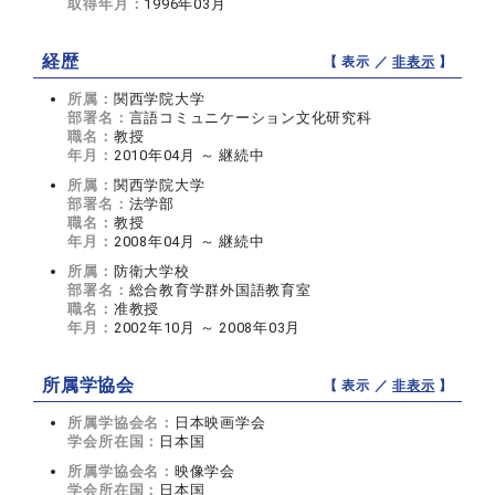
取得年月：
1996年03月
経歴
【 表示 ／
非表示
】
所属：
関西学院大学
部署名：
言語コミュニケーション文化研究科
職名：
教授
年月：
2010年04月 ～ 継続中
所属：
関西学院大学
部署名：
法学部
職名：
教授
年月：
2008年04月 ～ 継続中
所属：
防衛大学校
部署名：
総合教育学群外国語教育室
職名：
准教授
年月：
2002年10月 ～ 2008年03月
所属学協会
【 表示 ／
非表示
】
所属学協会名：
日本映画学会
学会所在国：
日本国
所属学協会名：
映像学会
学会所在国：
日本国