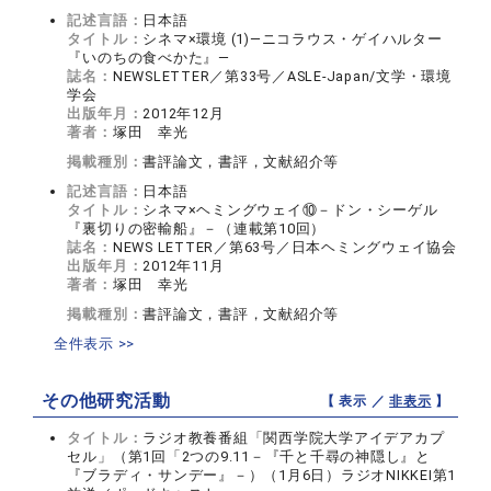
記述言語：
日本語
タイトル：
シネマ×環境 (1)―ニコラウス・ゲイハルター
『いのちの食べかた』―
誌名：
NEWSLETTER／第33号／ASLE-Japan/文学・環境
学会
出版年月：
2012年12月
著者：
塚田 幸光
掲載種別：
書評論文，書評，文献紹介等
記述言語：
日本語
タイトル：
シネマ×ヘミングウェイ⑩－ドン・シーゲル
『裏切りの密輸船』－（連載第10回）
誌名：
NEWS LETTER／第63号／日本ヘミングウェイ協会
出版年月：
2012年11月
著者：
塚田 幸光
掲載種別：
書評論文，書評，文献紹介等
全件表示 >>
その他研究活動
【 表示 ／
非表示
】
タイトル：
ラジオ教養番組「関西学院大学アイデアカプ
セル」（第1回「2つの9.11－『千と千尋の神隠し』と
『ブラディ・サンデー』－）（1月6日）ラジオNIKKEI第1