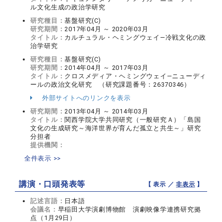
ル文化生成の政治学研究
研究種目：
基盤研究(C)
研究期間：
2017年04月 ～ 2020年03月
タイトル：
カルチュラル・ヘミングウェイ―冷戦文化の政
治学研究
研究種目：
基盤研究(C)
研究期間：
2014年04月 ～ 2017年03月
タイトル：
クロスメディア・ヘミングウェイ―ニューディ
ールの政治文化研究 （研究課題番号：26370346）
外部サイトへのリンクを表示
研究期間：
2013年04月 ～ 2014年03月
タイトル：
関西学院大学共同研究（一般研究Ａ）「島国
文化の生成研究～海洋世界が育んだ孤立と共生～」研究
分担者
提供機関：
全件表示 >>
講演・口頭発表等
【 表示 ／
非表示
】
記述言語：
日本語
会議名：
早稲田大学演劇博物館 演劇映像学連携研究拠
点（1月29日）