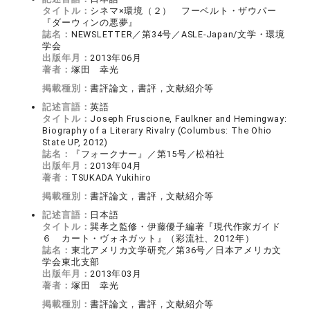
タイトル：
シネマ×環境（２） フーベルト・ザウパー
『ダーウィンの悪夢』
誌名：
NEWSLETTER／第34号／ASLE-Japan/文学・環境
学会
出版年月：
2013年06月
著者：
塚田 幸光
掲載種別：
書評論文，書評，文献紹介等
記述言語：
英語
タイトル：
Joseph Fruscione, Faulkner and Hemingway:
Biography of a Literary Rivalry (Columbus: The Ohio
State UP, 2012)
誌名：
『フォークナー』／第15号／松柏社
出版年月：
2013年04月
著者：
TSUKADA Yukihiro
掲載種別：
書評論文，書評，文献紹介等
記述言語：
日本語
タイトル：
巽孝之監修・伊藤優子編著『現代作家ガイド
６ カート・ヴォネガット』（彩流社、2012年）
誌名：
東北アメリカ文学研究／第36号／日本アメリカ文
学会東北支部
出版年月：
2013年03月
著者：
塚田 幸光
掲載種別：
書評論文，書評，文献紹介等