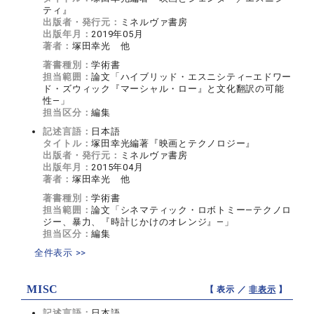
ティ』
出版者・発行元：
ミネルヴァ書房
出版年月：
2019年05月
著者：
塚田幸光 他
著書種別：
学術書
担当範囲：
論文「ハイブリッド・エスニシティ—エドワー
ド・ズウィック『マーシャル・ロー』と文化翻訳の可能
性—」
担当区分：
編集
記述言語：
日本語
タイトル：
塚田幸光編著『映画とテクノロジー』
出版者・発行元：
ミネルヴァ書房
出版年月：
2015年04月
著者：
塚田幸光 他
著書種別：
学術書
担当範囲：
論文「シネマティック・ロボトミー—テクノロ
ジー、暴力、『時計じかけのオレンジ』—」
担当区分：
編集
全件表示 >>
MISC
【 表示 ／
非表示
】
記述言語：
日本語