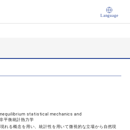
Language
nequilibrium statistical mechanics and
象, 非平衡統計熱力学
に現れる概念を用い、統計性を用いて微視的な立場から自然現