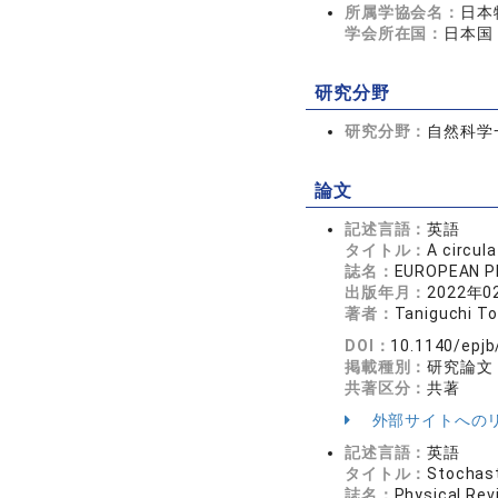
所属学協会名：
日本
学会所在国：
日本国
研究分野
研究分野：
自然科学
論文
記述言語：
英語
タイトル：
A circul
誌名：
EUROPEAN P
出版年月：
2022年0
著者：
Taniguchi To
DOI：
10.1140/epj
掲載種別：
研究論文
共著区分：
共著
外部サイトへの
記述言語：
英語
タイトル：
Stochast
誌名：
Physical R