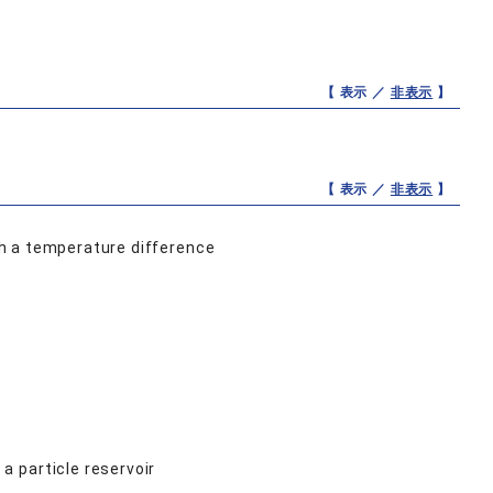
【 表示 ／
非表示
】
【 表示 ／
非表示
】
ith a temperature difference
 particle reservoir