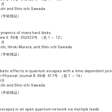
1月
chi and Shin-ichi Sawada
（学術雑誌）
ynamics of many hard disks
eview E 90巻 052923号 （頁 1 ～ 12）
1月
chi, Hiroki Murata, and Shin-ichi Sawada
（学術雑誌）
batic effects in quantum escapes with a time-dependent pote
n Physical Journal B 86巻 417号 （頁 1 ～ 16）
0月
chi and Shin-ichi Sawada
（学術雑誌）
 escapes in an open quantum network via multiple leads.