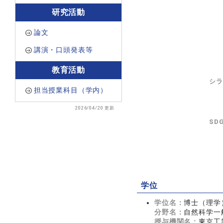
研究活動
論文
講演・口頭発表等
教育活動
シラ
担当授業科目（学内）
2026/04/20 更新
SD
学位
学位名：
博士（理学
分野名：
自然科学一
授与機関名：
東京工