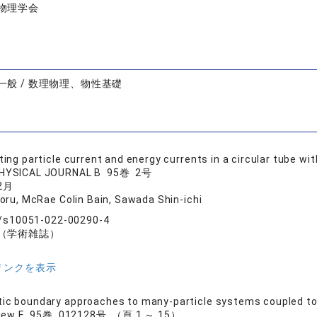
物理学会
一般 / 数理物理、物性基礎
ating particle current and energy currents in a circular tube w
HYSICAL JOURNAL B 95巻 2号
2月
oru, McRae Colin Bain, Sawada Shin-ichi
b/s10051-022-00290-4
（学術雑誌）
リンクを表示
ic boundary approaches to many-particle systems coupled to a
eview E 95巻 012128号 （頁 1 ～ 15）