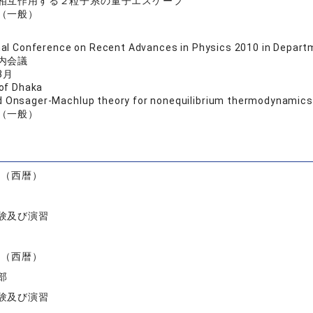
相互作用する２粒子系の量子エスケープ
（一般）
onal Conference on Recent Advances in Physics 2010 in 
内会議
3月
 of Dhaka
 Onsager-Machlup theory for nonequilibrium thermodynamics 
（一般）
）
度（西暦）
験及び演習
度（西暦）
部
験及び演習