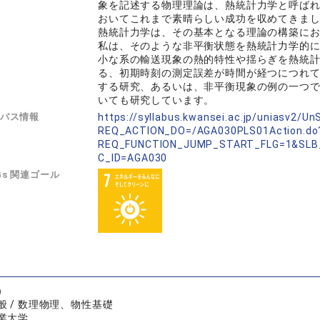
象を記述する物理理論は、熱統計力学と呼ば
おいてこれまで素晴らしい成功を収めてきま
熱統計力学は、その基本となる理論の構築に
私は、そのような非平衡状態を熱統計力学的
小な系の輸送現象の熱的特性や揺らぎを熱統
る、初期時刻の測定誤差が時間が経つにつれ
する研究、あるいは、非平衡現象の例の一つ
いても研究しています。
バス情報
https://syllabus.kwansei.ac.jp/uniasv2/U
REQ_ACTION_DO=/AGA030PLS01Action.do
REQ_FUNCTION_JUMP_START_FLG=1&SLB
C_ID=AGA030
Gs 関連ゴール
）
般 / 数理物理、物性基礎
業大学