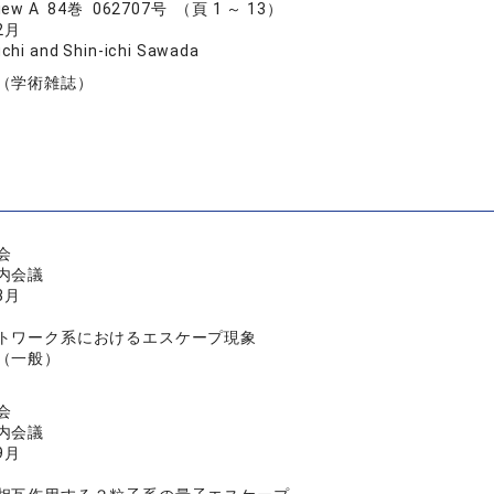
eview A 84巻 062707号 （頁 1 ～ 13）
2月
chi and Shin-ichi Sawada
（学術雑誌）
会
内会議
3月
トワーク系におけるエスケープ現象
（一般）
会
内会議
9月