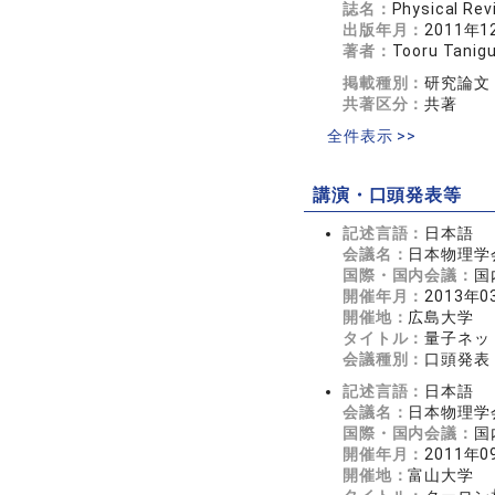
誌名：
Physical R
出版年月：
2011年1
著者：
Tooru Tanigu
掲載種別：
研究論文
共著区分：
共著
全件表示 >>
講演・口頭発表等
記述言語：
日本語
会議名：
日本物理学
国際・国内会議：
国
開催年月：
2013年0
開催地：
広島大学
タイトル：
量子ネッ
会議種別：
口頭発表
記述言語：
日本語
会議名：
日本物理学
国際・国内会議：
国
開催年月：
2011年0
開催地：
富山大学