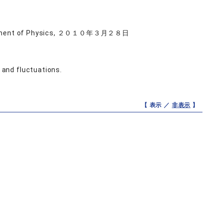
Department of Physics, ２０１０年３月２８日
and fluctuations.
【 表示 ／
非表示
】