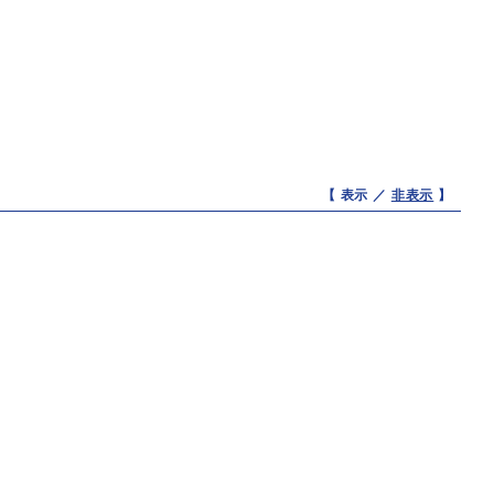
【 表示 ／
非表示
】