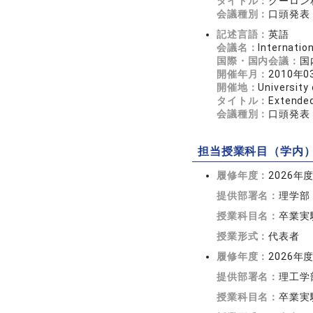
タイトル：
クーロン
会議種別：
口頭発表
記述言語：
英語
会議名：
Internati
国際・国内会議：
国
開催年月：
2010年0
開催地：
University
タイトル：
Extended
会議種別：
口頭発表
担当授業科目（学内
履修年度：
2026年
提供部署名：
理学部
授業科目名：
卒業実
授業形式：
代表者
履修年度：
2026年
提供部署名：
理工学
授業科目名：
卒業実