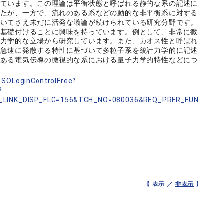
れています。この理論は平衡状態と呼ばれる静的な系の記述に
したが、一方で、流れのある系などの動的な非平衡系に対する
おいてさえ未だに活発な議論が続けられている研究分野です。
に基礎付けることに興味を持っています。例として、非常に微
計力学的な立場から研究しています。また、カオス性と呼ばれ
て急速に発散する特性に基づいて多粒子系を統計力学的に記述
である電気伝導の微視的な系における量子力学的特性などにつ
nSSOLoginControlFree?
?
_LINK_DISP_FLG=156&TCH_NO=080036&REQ_PRFR_FUN
【 表示 ／
非表示
】