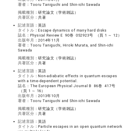
著者：
Tooru Taniguchi and Shin-ichi Sawada
掲載種別：
研究論文（学術雑誌）
共著区分：
共著
記述言語：
英語
タイトル：
Escape dynamics of many hard disks
誌名：
Physical Review E 90巻 052923号 （頁 1 ～ 12）
出版年月：
2014年11月
著者：
Tooru Taniguchi, Hiroki Murata, and Shin-ichi
Sawada
掲載種別：
研究論文（学術雑誌）
共著区分：
共著
記述言語：
英語
タイトル：
Non-adiabatic effects in quantum escapes
with a time-dependent potential.
誌名：
The European Physical Journal B 86巻 417号
（頁 1 ～ 16）
出版年月：
2013年10月
著者：
Tooru Taniguchi and Shin-ichi Sawada
掲載種別：
研究論文（学術雑誌）
共著区分：
共著
記述言語：
英語
タイトル：
Particle escapes in an open quantum network