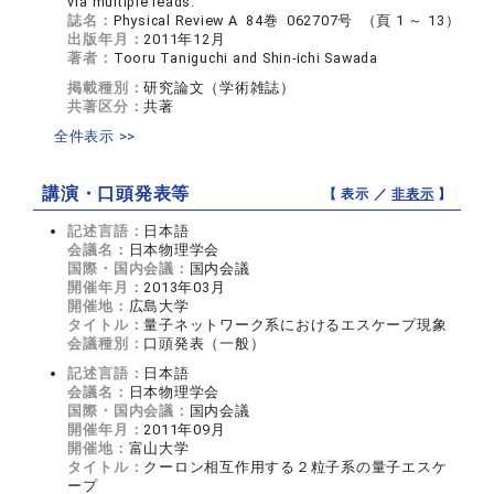
via multiple leads.
誌名：
Physical Review A 84巻 062707号 （頁 1 ～ 13）
出版年月：
2011年12月
著者：
Tooru Taniguchi and Shin-ichi Sawada
掲載種別：
研究論文（学術雑誌）
共著区分：
共著
全件表示 >>
講演・口頭発表等
【 表示 ／
非表示
】
記述言語：
日本語
会議名：
日本物理学会
国際・国内会議：
国内会議
開催年月：
2013年03月
開催地：
広島大学
タイトル：
量子ネットワーク系におけるエスケープ現象
会議種別：
口頭発表（一般）
記述言語：
日本語
会議名：
日本物理学会
国際・国内会議：
国内会議
開催年月：
2011年09月
開催地：
富山大学
タイトル：
クーロン相互作用する２粒子系の量子エスケ
ープ