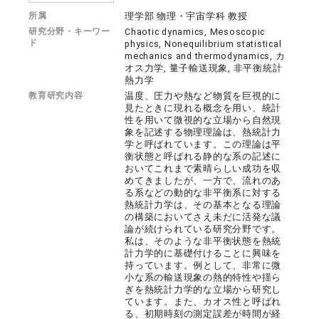
所属
理学部 物理・宇宙学科 教授
研究分野・キーワー
Chaotic dynamics, Mesoscopic
ド
physics, Nonequilibrium statistical
mechanics and thermodynamics, カ
オス力学, 量子輸送現象, 非平衡統計
熱力学
教育研究内容
温度、圧力や熱など物質を巨視的に
見たときに現れる概念を用い、統計
性を用いて微視的な立場から自然現
象を記述する物理理論は、熱統計力
学と呼ばれています。この理論は平
衡状態と呼ばれる静的な系の記述に
おいてこれまで素晴らしい成功を収
めてきましたが、一方で、流れのあ
る系などの動的な非平衡系に対する
熱統計力学は、その基本となる理論
の構築においてさえ未だに活発な議
論が続けられている研究分野です。
私は、そのような非平衡状態を熱統
計力学的に基礎付けることに興味を
持っています。例として、非常に微
小な系の輸送現象の熱的特性や揺ら
ぎを熱統計力学的な立場から研究し
ています。また、カオス性と呼ばれ
る、初期時刻の測定誤差が時間が経