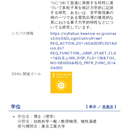
つにつれて急速に発散する特性に基
づいて多粒子系を統計力学的に記述
する研究、あるいは、非平衡現象の
例の一つである電気伝導の微視的な
系における量子力学的特性などにつ
いても研究しています。
シラバス情報
https://syllabus.kwansei.ac.jp/unias
v2/UnSSOLoginControlFree?
REQ_ACTION_DO=/AGA030PLS01Act
ion.do?
REQ_FUNCTION_JUMP_START_FLG
=1&SLB_LINK_DISP_FLG=156&TCH_
NO=080036&REQ_PRFR_FUNC_ID=A
GA030
SDGs 関連ゴール
学位
【 表示 ／
非表示
】
学位名：
博士（理学）
分野名：
自然科学一般 / 数理物理、物性基礎
授与機関名：
東京工業大学