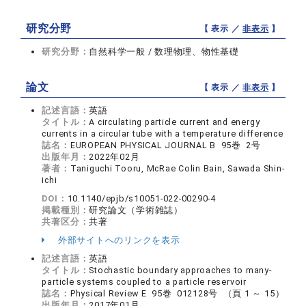
研究分野
【 表示 ／
非表示
】
研究分野：
自然科学一般 / 数理物理、物性基礎
論文
【 表示 ／
非表示
】
記述言語：
英語
タイトル：
A circulating particle current and energy
currents in a circular tube with a temperature difference
誌名：
EUROPEAN PHYSICAL JOURNAL B 95巻 2号
出版年月：
2022年02月
著者：
Taniguchi Tooru, McRae Colin Bain, Sawada Shin-
ichi
DOI：
10.1140/epjb/s10051-022-00290-4
掲載種別：
研究論文（学術雑誌）
共著区分：
共著
外部サイトへのリンクを表示
記述言語：
英語
タイトル：
Stochastic boundary approaches to many-
particle systems coupled to a particle reservoir
誌名：
Physical Review E 95巻 012128号 （頁 1 ～ 15）
出版年月：
2017年01月