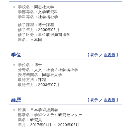
学校名：
同志社大学
学部等名：
文学研究科
学科等名：
社会福祉学
修了課程：
博士課程
修了年月：
2000年03月
修了区分：
単位取得満期退学
国名：
日本国
学位
【 表示 ／
非表示
】
学位名：
博士
分野名：
人文・社会 / 社会福祉学
授与機関名：
同志社大学
取得方法：
課程
取得年月：
2003年07月
経歴
【 表示 ／
非表示
】
所属：
日本学術振興会
部署名：
学術システム研究センター
職名：
研究員
年月：
2017年04月 ～ 2020年03月