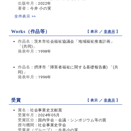
出版年月：
2022年
著者：
今井 小の実
全件表示 >>
Works（作品等）
【 表示 ／
非表示
】
作品名：
茨木市社会福祉協議会「地域福祉推進計画」
「(共同)」
発表年月：
1998年
作品名：
摂津市「障害者福祉に関する基礎報告書) 「(共
同)」
発表年月：
1996年
受賞
【 表示 ／
非表示
】
賞名：
社会事業史文献賞
受賞年月：
2024年05月
受賞区分：
国内学会・会議・シンポジウム等の賞
授与機関：
社会事業史学会
受賞者（グループ）：
今井小の実