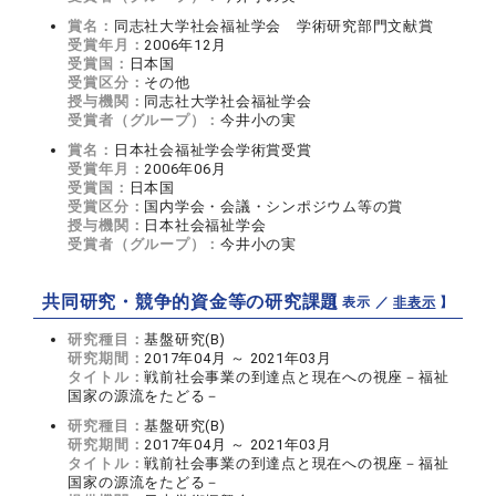
賞名：
同志社大学社会福祉学会 学術研究部門文献賞
受賞年月：
2006年12月
受賞国：
日本国
受賞区分：
その他
授与機関：
同志社大学社会福祉学会
受賞者（グループ）：
今井小の実
賞名：
日本社会福祉学会学術賞受賞
受賞年月：
2006年06月
受賞国：
日本国
受賞区分：
国内学会・会議・シンポジウム等の賞
授与機関：
日本社会福祉学会
受賞者（グループ）：
今井小の実
共同研究・競争的資金等の研究課題
【 表示 ／
非表示
】
研究種目：
基盤研究(B)
研究期間：
2017年04月 ～ 2021年03月
タイトル：
戦前社会事業の到達点と現在への視座－福祉
国家の源流をたどる－
研究種目：
基盤研究(B)
研究期間：
2017年04月 ～ 2021年03月
タイトル：
戦前社会事業の到達点と現在への視座－福祉
国家の源流をたどる－