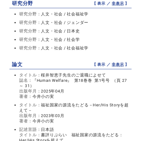
研究分野
【 表示 ／
非表示
】
研究分野：
人文・社会 / 社会福祉学
研究分野：
人文・社会 / ジェンダー
研究分野：
人文・社会 / 日本史
研究分野：
人文・社会 / 社会学
研究分野：
人文・社会 / 社会福祉学
論文
【 表示 ／
非表示
】
タイトル：
桜井智恵子先生のご退職によせて
誌名：
『Human Welfare』 第18巻巻 第1号号 （頁 27
～ 31）
出版年月：
2025年04月
著者：
今井小の実
タイトル：
福祉国家の源流をたどる－Her/His Storyを超
えて－
出版年月：
2023年03月
著者：
今井小の実
記述言語：
日本語
タイトル：
書評りぷらい 福祉国家の源流をたどる：
Her/His Storyを超えて