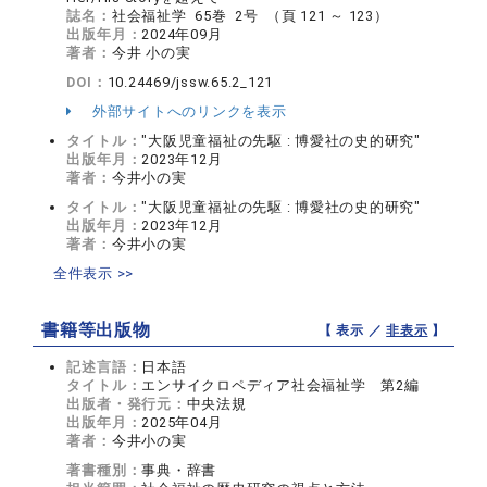
誌名：
社会福祉学 65巻 2号 （頁 121 ～ 123）
出版年月：
2024年09月
著者：
今井 小の実
DOI：
10.24469/jssw.65.2_121
外部サイトへのリンクを表示
タイトル：
"大阪児童福祉の先駆 : 博愛社の史的研究"
出版年月：
2023年12月
著者：
今井小の実
タイトル：
"大阪児童福祉の先駆 : 博愛社の史的研究"
出版年月：
2023年12月
著者：
今井小の実
全件表示 >>
書籍等出版物
【 表示 ／
非表示
】
記述言語：
日本語
タイトル：
エンサイクロペディア社会福祉学 第2編
出版者・発行元：
中央法規
出版年月：
2025年04月
著者：
今井小の実
著書種別：
事典・辞書