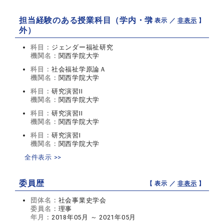
担当経験のある授業科目（学内・学
【 表示 ／
非表示
】
外）
科目：
ジェンダー福祉研究
機関名：
関西学院大学
科目：
社会福祉学原論Ａ
機関名：
関西学院大学
科目：
研究演習II
機関名：
関西学院大学
科目：
研究演習II
機関名：
関西学院大学
科目：
研究演習I
機関名：
関西学院大学
全件表示 >>
委員歴
【 表示 ／
非表示
】
団体名：
社会事業史学会
委員名：
理事
年月：
2018年05月 ～ 2021年05月