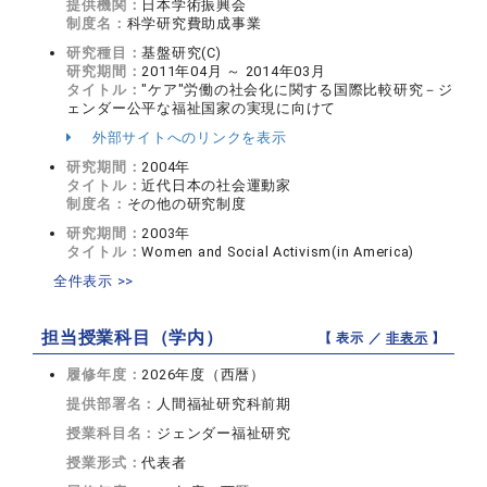
提供機関：
日本学術振興会
制度名：
科学研究費助成事業
研究種目：
基盤研究(C)
研究期間：
2011年04月 ～ 2014年03月
タイトル：
"ケア"労働の社会化に関する国際比較研究－ジ
ェンダー公平な福祉国家の実現に向けて
外部サイトへのリンクを表示
研究期間：
2004年
タイトル：
近代日本の社会運動家
制度名：
その他の研究制度
研究期間：
2003年
タイトル：
Women and Social Activism(in America)
全件表示 >>
担当授業科目（学内）
【 表示 ／
非表示
】
履修年度：
2026年度（西暦）
提供部署名：
人間福祉研究科前期
授業科目名：
ジェンダー福祉研究
授業形式：
代表者