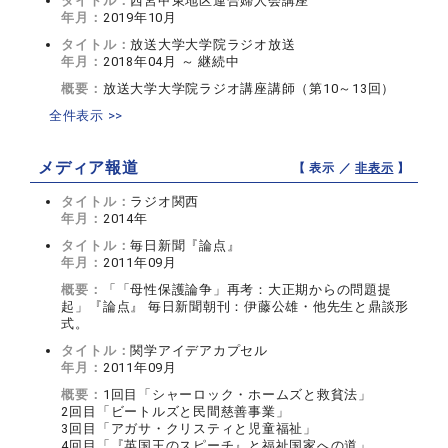
タイトル：
西宮甲東地区連合婦人会講座
年月：
2019年10月
タイトル：
放送大学大学院ラジオ放送
年月：
2018年04月 ～ 継続中
概要：
放送大学大学院ラジオ講座講師（第10～13回）
全件表示 >>
メディア報道
【 表示 ／
非表示
】
タイトル：
ラジオ関西
年月：
2014年
タイトル：
毎日新聞『論点』
年月：
2011年09月
概要：
「「母性保護論争」再考：大正期からの問題提
起」『論点』 毎日新聞朝刊：伊藤公雄・他先生と鼎談形
式。
タイトル：
関学アイデアカプセル
年月：
2011年09月
概要：
1回目「シャーロック・ホームズと救貧法」
2回目「ビートルズと民間慈善事業」
3回目「アガサ・クリスティと児童福祉」
4回目「『英国王のスピーチ』と福祉国家への道」