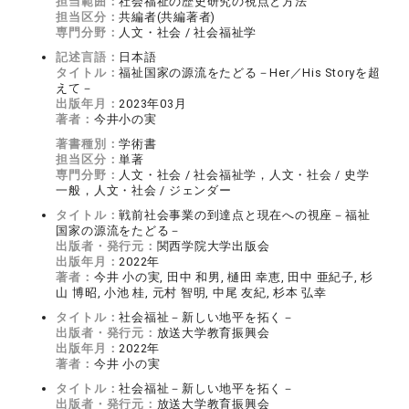
担当範囲：
社会福祉の歴史研究の視点と方法
担当区分：
共編者(共編著者)
専門分野：
人文・社会 / 社会福祉学
記述言語：
日本語
タイトル：
福祉国家の源流をたどる－Her／His Storyを超
えて－
出版年月：
2023年03月
著者：
今井小の実
著書種別：
学術書
担当区分：
単著
専門分野：
人文・社会 / 社会福祉学，人文・社会 / 史学
一般，人文・社会 / ジェンダー
タイトル：
戦前社会事業の到達点と現在への視座－福祉
国家の源流をたどる－
出版者・発行元：
関西学院大学出版会
出版年月：
2022年
著者：
今井 小の実, 田中 和男, 樋田 幸恵, 田中 亜紀子, 杉
山 博昭, 小池 桂, 元村 智明, 中尾 友紀, 杉本 弘幸
タイトル：
社会福祉－新しい地平を拓く－
出版者・発行元：
放送大学教育振興会
出版年月：
2022年
著者：
今井 小の実
タイトル：
社会福祉－新しい地平を拓く－
出版者・発行元：
放送大学教育振興会