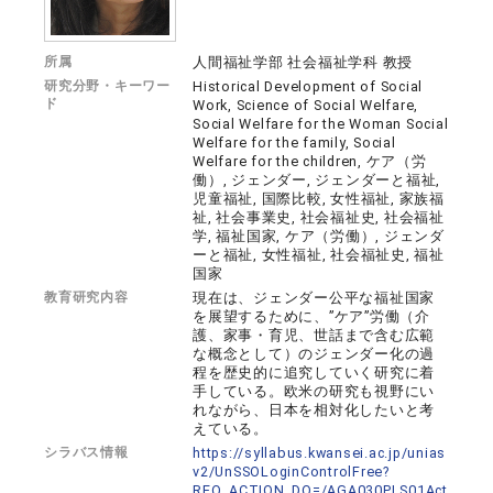
所属
人間福祉学部 社会福祉学科 教授
研究分野・キーワー
Historical Development of Social
ド
Work, Science of Social Welfare,
Social Welfare for the Woman Social
Welfare for the family, Social
Welfare for the children, ケア（労
働）, ジェンダー, ジェンダーと福祉,
児童福祉, 国際比較, 女性福祉, 家族福
祉, 社会事業史, 社会福祉史, 社会福祉
学, 福祉国家, ケア（労働）, ジェンダ
ーと福祉, 女性福祉, 社会福祉史, 福祉
国家
教育研究内容
現在は、ジェンダー公平な福祉国家
を展望するために、”ケア”労働（介
護、家事・育児、世話まで含む広範
な概念として）のジェンダー化の過
程を歴史的に追究していく研究に着
手している。欧米の研究も視野にい
れながら、日本を相対化したいと考
えている。
シラバス情報
https://syllabus.kwansei.ac.jp/unias
v2/UnSSOLoginControlFree?
REQ_ACTION_DO=/AGA030PLS01Act