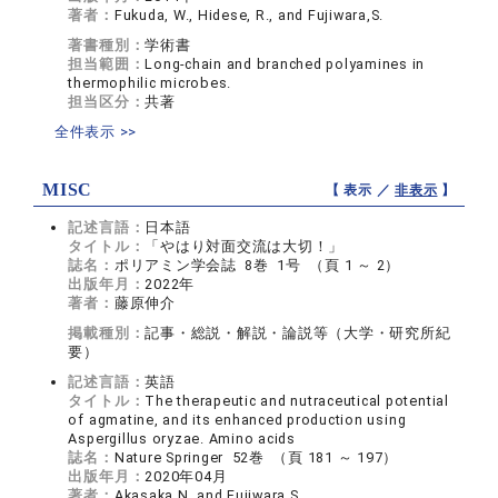
著者：
Fukuda, W., Hidese, R., and Fujiwara,S.
著書種別：
学術書
担当範囲：
Long-chain and branched polyamines in
thermophilic microbes.
担当区分：
共著
全件表示 >>
MISC
【 表示 ／
非表示
】
記述言語：
日本語
タイトル：
「やはり対面交流は大切！」
誌名：
ポリアミン学会誌 8巻 1号 （頁 1 ～ 2）
出版年月：
2022年
著者：
藤原伸介
掲載種別：
記事・総説・解説・論説等（大学・研究所紀
要）
記述言語：
英語
タイトル：
The therapeutic and nutraceutical potential
of agmatine, and its enhanced production using
Aspergillus oryzae. Amino acids
誌名：
Nature Springer 52巻 （頁 181 ～ 197）
出版年月：
2020年04月
著者：
Akasaka,N. and Fujiwara,S.