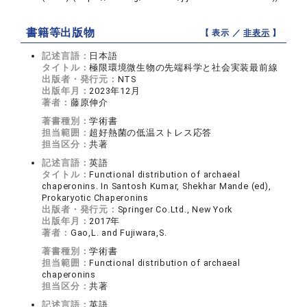
書籍等出版物
【 表示 ／
非表示
】
記述言語：
日本語
タイトル：
極限環境微生物の先端科学と社会実装最前線
出版者・発行元：
NTS
出版年月：
2023年12月
著者：
藤原伸介
著書種別：
学術書
担当範囲：
超好熱菌の低温ストレス応答
担当区分：
共著
記述言語：
英語
タイトル：
Functional distribution of archaeal
chaperonins. In Santosh Kumar, Shekhar Mande (ed),
Prokaryotic Chaperonins
出版者・発行元：
Springer Co.Ltd., New York
出版年月：
2017年
著者：
Gao,L. and Fujiwara,S.
著書種別：
学術書
担当範囲：
Functional distribution of archaeal
chaperonins
担当区分：
共著
記述言語：
英語