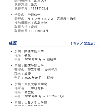
授与機関名：
広島大学
取得方法：
論文
取得年月：
1991年02月
学位名：
学術修士
分野名：
ライフサイエンス / 応用微生物学
授与機関名：
広島大学
取得方法：
課程
取得年月：
1987年03月
経歴
【 表示 ／
非表示
】
所属：
関西学院大学
職名：
教授
年月：
2002年04月 ～ 継続中
所属：
関西学院大学
部署名：
理工学部 生命科学科
職名：
教授
年月：
2002年04月 ～ 継続中
所属：
大阪大学大学院
部署名：
工学研究科
職名：
助教授
年月：
2001年08月 ～ 2002年03月
所属：
大阪大学大学院