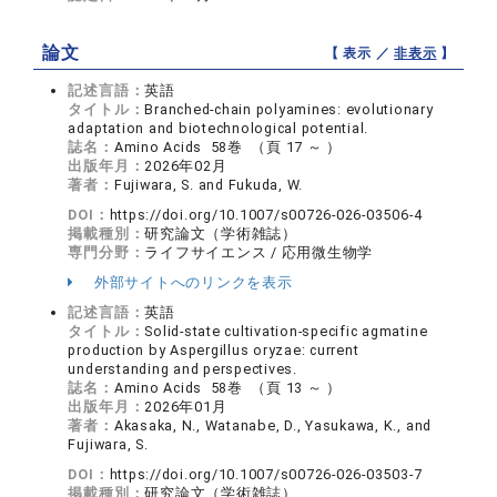
論文
【 表示 ／
非表示
】
記述言語：
英語
タイトル：
Branched-chain polyamines: evolutionary
adaptation and biotechnological potential.
誌名：
Amino Acids 58巻 （頁 17 ～ ）
出版年月：
2026年02月
著者：
Fujiwara, S. and Fukuda, W.
DOI：
https://doi.org/10.1007/s00726-026-03506-4
掲載種別：
研究論文（学術雑誌）
専門分野：
ライフサイエンス / 応用微生物学
外部サイトへのリンクを表示
記述言語：
英語
タイトル：
Solid-state cultivation-specific agmatine
production by Aspergillus oryzae: current
understanding and perspectives.
誌名：
Amino Acids 58巻 （頁 13 ～ ）
出版年月：
2026年01月
著者：
Akasaka, N., Watanabe, D., Yasukawa, K., and
Fujiwara, S.
DOI：
https://doi.org/10.1007/s00726-026-03503-7
掲載種別：
研究論文（学術雑誌）