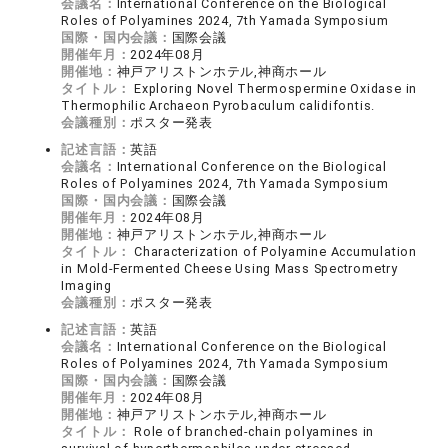
会議名：
International Conference on the Biological
Roles of Polyamines 2024, 7th Yamada Symposium
国際・国内会議：
国際会議
開催年月：
2024年08月
開催地：
神戸アリストンホテル,神商ホール
タイトル：
Exploring Novel Thermospermine Oxidase in
Thermophilic Archaeon Pyrobaculum calidifontis.
会議種別：
ポスター発表
記述言語：
英語
会議名：
International Conference on the Biological
Roles of Polyamines 2024, 7th Yamada Symposium
国際・国内会議：
国際会議
開催年月：
2024年08月
開催地：
神戸アリストンホテル,神商ホール
タイトル：
Characterization of Polyamine Accumulation
in Mold-Fermented Cheese Using Mass Spectrometry
Imaging
会議種別：
ポスター発表
記述言語：
英語
会議名：
International Conference on the Biological
Roles of Polyamines 2024, 7th Yamada Symposium
国際・国内会議：
国際会議
開催年月：
2024年08月
開催地：
神戸アリストンホテル,神商ホール
タイトル：
Role of branched-chain polyamines in