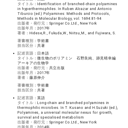
タイトル：
Identification of branched-chain polyamines
in hyperthermophiles. In Ruben Alcazar and Antonio
Tiburcio (ed.) Polyamines: Methods and Protocols,
Methods in Molecular Biology, vol. 1694:81-94
出版者・発行元：
Springer Co.Ltd., New York
出版年月：
2017年
著者：
Hidese,R., Fukuda,W., Niitsu,M., and Fujiwara, S.
著書種別：
学術書
担当区分：
共著
記述言語：
日本語
タイトル：
微生物のポリアミン 石野良純、跡見晴幸編
アーキアの生物学
出版者・発行元：
共立出版
出版年月：
2017年
著者：
藤原伸介
著書種別：
学術書
担当区分：
共著
記述言語：
英語
タイトル：
Long-chain and branched polyamines in
thermophilic microbes. In T. Kusano and H.Suzuki (ed.),
Polyamines, a universal molecular nexus for growth,
survival and specialised metabolism
出版者・発行元：
Springer Co.Ltd., New York
出版年月：
2014年