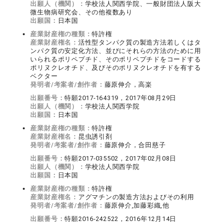
出願人（機関）：
学校法人関西学院、一般財団法人阪大
微生物病研究会、その他複数あり
出願国：
日本国
産業財産権の種類：
特許権
産業財産権名：
活性型タンパク質の製造方法若しくはタ
ンパク質の安定化方法、並びにそれらの方法のために用
いられるポリペプチド、そのポリペプチドをコードする
ポリヌクレオチド、及びそのポリヌクレオチドを有する
ベクター
発明者/考案者/創作者：
藤原伸介，高楽
出願番号：
特願2017-164319，2017年08月29日
出願人（機関）：
学校法人関西学院
出願国：
日本国
産業財産権の種類：
特許権
産業財産権名：
昆虫誘引剤
発明者/考案者/創作者：
藤原伸介，合田慈子
出願番号：
特願2017-035502，2017年02月08日
出願人（機関）：
学校法人関西学院
出願国：
日本国
産業財産権の種類：
特許権
産業財産権名：
アグマチンの製造方法およびその利用
発明者/考案者/創作者：
藤原伸介,加藤彩織,他
出願番号：
特願2016-242522，2016年12月14日