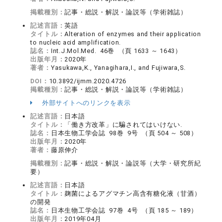
掲載種別：
記事・総説・解説・論説等（学術雑誌）
記述言語：
英語
タイトル：
Alteration of enzymes and their application
to nucleic acid amplification.
誌名：
Int.J.Mol.Med. 46巻 （頁 1633 ～ 1643）
出版年月：
2020年
著者：
Yasukawa,K., Yanagihara,I., and Fujiwara,S.
DOI：
10.3892/ijmm.2020.4726
掲載種別：
記事・総説・解説・論説等（学術雑誌）
外部サイトへのリンクを表示
記述言語：
日本語
タイトル：
「働き方改革」に騙されてはいけない.
誌名：
日本生物工学会誌 98巻 9号 （頁 504 ～ 508）
出版年月：
2020年
著者：
藤原伸介
掲載種別：
記事・総説・解説・論説等（大学・研究所紀
要）
記述言語：
日本語
タイトル：
麹菌によるアグマチン高含有糖化液（甘酒）
の開発
誌名：
日本生物工学会誌 97巻 4号 （頁 185 ～ 189）
出版年月：
2019年04月