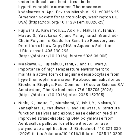
under both cold and heat stress in the
hyperthermophilic archaeon Thermococcus
kodakarensis. Appl.Environ.Microbiol. 91, e00326-25
(American Society for Microbiology, Washington DC,
USA) (https://doi.org/10.1128/aem.00326-25)
Fujiwara,S., Kawamori,E., Aoki,H., Nakura,Y., Ishii,Y.,
Masuo,S., Yasukawa,K., and Yanagihara,I. Branched-
Chain Polyamine Beads for Sensitive Recovery and
Detection of Low-Copy DNA in Aqueous Solutions
J.Biotechnol. 405:290-298.
(https://doi.org/10.1016/j.jbiotec.2025.06.008)
Maekawa,K., Fujisaki,D., Ishii,Y., and Fujiwara,S.
Importance of high temperature environment to
maintain active form of arginine decarboxylase from
hyperthermophilic archaeon Pyrobaculum calidifontis.
Biochem. Biophys. Res. Commun. (Elsevier Science B.V.,
Amsterdam, The Netherlands) 786 152705 (2025)
(https://doi.org/10.1016/j.bbrc.2025.152705)
Nishi, K., Inoue, E., Murakami, Y., Ishii, Y., Nakura, Y.,
Yanagihara, I., Yasukawa K. and Fujiwara, S. Structure–
function analysis and exonuclease deletion yield an
improved strand-displacing DNA polymerase from
Aeribacillus pallidus for efficient recombinase
polymerase amplification. J. Biotechnol. 410:321-330
(2026) (https://doi.org/10.1016/j.jbiotec.2025.12.020))