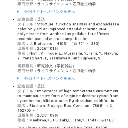
専門分野：
ライフサイエンス / 応用微生物学
外部サイトへのリンクを表示
記述言語：
英語
タイトル：
Structure–function analysis and exonuclease
deletion yield an improved strand-displacing DNA
polymerase from Aeribacillus pallidus for efficient
recombinase polymerase amplification.
誌名：
J. Biotechnol. 410巻 （頁 321 ～ 330）
出版年月：
2026年01月
著者：
Nishi, K., Inoue, E., Murakami, Y., Ishii, Y., Nakura,
Y., Yanagihara, I., Yasukawa K. and Fujiwara, S.
掲載種別：
研究論文（学術雑誌）
専門分野：
ライフサイエンス / 応用微生物学
外部サイトへのリンクを表示
記述言語：
英語
タイトル：
Importance of high temperature environment
to maintain active form of arginine decarboxylase from
hyperthermophilic archaeon Pyrobaculum calidifontis.
誌名：
Biochem. Biophys. Res. Commun. 786巻 （頁
152705 ～ ）
出版年月：
2025年09月
著者：
Maekawa,K., Fujisaki,D., Ishii,Y., and Fujiwara,S.
DOI：
https://doi.org/10.1016/j.bbrc.2025.152705