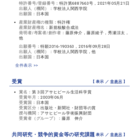
特許番号/登録番号：
特許第6887663号，2021年05月21日
出願人（機関）：
学校法人関西学院
出願国：
日本国
産業財産権の種類：
特許権
産業財産権名：
新規核酸合成法
発明者/考案者/創作者：
藤原伸介，藤原綾子，秀瀬涼太，
他
出願番号：
特願2016-190363，2016年09月28日
出願人（機関）：
学校法人関西学院，他
出願国：
日本国
全件表示 >>
受賞
【 表示 ／
非表示
】
賞名：
第３回アサヒビール生活科学賞
受賞年月：
2003年06月
受賞国：
日本国
受賞区分：
出版社・新聞社・財団等の賞
授与機関：
アサヒビール学術振興財団
受賞者（グループ）：
藤原 伸介
共同研究・競争的資金等の研究課題
【 表示 ／
非表示
】