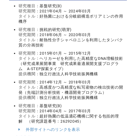
研究種目：
基盤研究(B)
研究期間：
2021年04月 ～ 2024年03月
タイトル：
好熱菌における分岐鎖構造ポリアミンの作用
機序
研究種目：
挑戦的研究(萌芽)
研究期間：
2018年06月 ～ 2020年03月
タイトル：
耐熱性分子シャペロニンを利用したタンパク
質の分画技術
研究期間：
2015年01月 ～ 2015年12月
タイトル：
ヘリカーゼを利用した高精度なDNA増幅技術
（研究成果展開事業 研究成果最適展開支援プログラ
ム A-STEP探索タイプ）
提供機関：
独立行政法人科学技術振興機構
研究期間：
2014年12月 ～ 2018年03月
タイトル：
高感度かつ高精度な転写産物の検出技術の開
発（先端計測分析技術・機器開発プログラム）
提供機関：
独立行政法人科学技術振興機構
研究種目：
基盤研究(B)
研究期間：
2014年04月 ～ 2017年03月
タイトル：
超好熱菌の低温適応機構に関する包括的理
解 （研究課題番号：26292045）
外部サイトへのリンクを表示