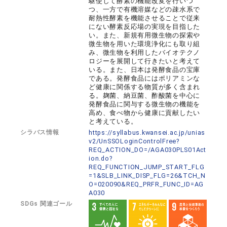
駆使して酵素の機能改変を行いつ
つ、一方で有機溶媒などの疎水系で
耐熱性酵素を機能させることで従来
にない酵素反応場の実現を目指した
い。また、新規有用微生物の探索や
微生物を用いた環境浄化にも取り組
み、微生物を利用したバイオテクノ
ロジーを展開して行きたいと考えて
いる。また、日本は発酵食品の宝庫
である。発酵食品にはポリアミンな
ど健康に関係する物質が多く含まれ
る。麹菌、納豆菌、酢酸菌を中心に
発酵食品に関与する微生物の機能を
高め、食べ物から健康に貢献したい
と考えている。
シラバス情報
https://syllabus.kwansei.ac.jp/unias
v2/UnSSOLoginControlFree?
REQ_ACTION_DO=/AGA030PLS01Act
ion.do?
REQ_FUNCTION_JUMP_START_FLG
=1&SLB_LINK_DISP_FLG=26&TCH_N
O=020090&REQ_PRFR_FUNC_ID=AG
A030
SDGs 関連ゴール