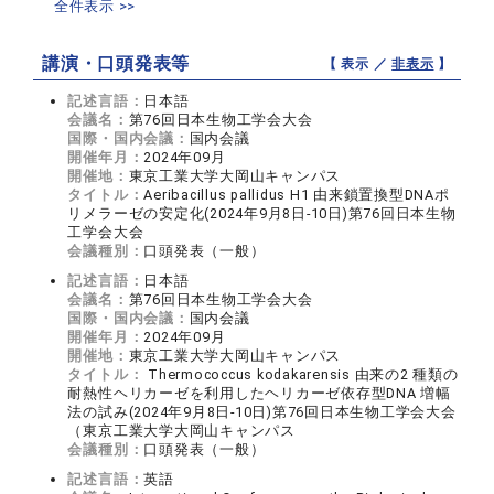
全件表示 >>
講演・口頭発表等
【 表示 ／
非表示
】
記述言語：
日本語
会議名：
第76回日本生物工学会大会
国際・国内会議：
国内会議
開催年月：
2024年09月
開催地：
東京工業大学大岡山キャンパス
タイトル：
Aeribacillus pallidus H1 由来鎖置換型DNAポ
リメラーゼの安定化(2024年9月8日-10日)第76回日本生物
工学会大会
会議種別：
口頭発表（一般）
記述言語：
日本語
会議名：
第76回日本生物工学会大会
国際・国内会議：
国内会議
開催年月：
2024年09月
開催地：
東京工業大学大岡山キャンパス
タイトル：
Thermococcus kodakarensis 由来の2 種類の
耐熱性ヘリカーゼを利用したヘリカーゼ依存型DNA 増幅
法の試み(2024年9月8日-10日)第76回日本生物工学会大会
（東京工業大学大岡山キャンパス
会議種別：
口頭発表（一般）
記述言語：
英語