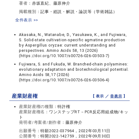
著者：
赤坂直紀、藤原伸介
掲載種別：
記事・総説・解説・論説等（学術雑誌）
全件表示 >>
Akasaka, N., Watanabe, D., Yasukawa, K., and Fujiwara,
S. Solid-state cultivation-specific agmatine production
by Aspergillus oryzae: current understanding and
perspectives. Amino Acids 58, 13 (2026)
(https://doi.org/10.1007/s00726-026-03503-7)
Fujiwara, S. and Fukuda, W. Branched-chain polyamines:
evolutionary adaptation and biotechnological potential.
Amino Acids 58,17 (2026)
(https://doi.org/10.1007/s00726-026-03506-4)
産業財産権
【 表示 ／
非表示
】
産業財産権の種類：
特許権
産業財産権名：
ワンステップRT－PCR反応用組成物/キッ
ト
発明者/考案者/創作者：
藤原伸介
出願番号：
特願2022-037964，2022年03月11日
公開番号：
特開2022-142759，2022年09月30日