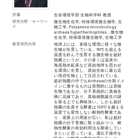
所属
生命環境学部 生物科学科 教授
研究分野・キーワー
微生物生化学, 特殊環境微生物学, 生
ド
物工学, Polyamine microbiology
archaea hyperthermophiles , 微生物
生化学, 特殊環境微生物学, 生物工学
教育研究内容
地球上には、多様な環境に様々な微
生物が生育している。90℃を超える
温度を好んで生育する微生物を超好
熱菌というが、その多くは温泉や、
海底熱水鉱床など原始地球を思わせ
る環境に生育し、原始生命に最も近
い現存生物として注目されている。
超好熱菌の中でもArchaeaの分類ドメ
インに属するものは形態的には原核
生物であるが、分子系統的に真核生
物に近縁であり、真核細胞誕生の謎
を探る上でも興味深い。しかも超好
熱菌の生産する酵素は100℃を越える
温度でも変性しない耐熱性酵素であ
り、産業上の用途が広い。私は超好
熱菌の分子育種に取り組みつつ、耐
熱性酵素の有効利用法を開発してい
きたいと思っている。遺伝子操作を