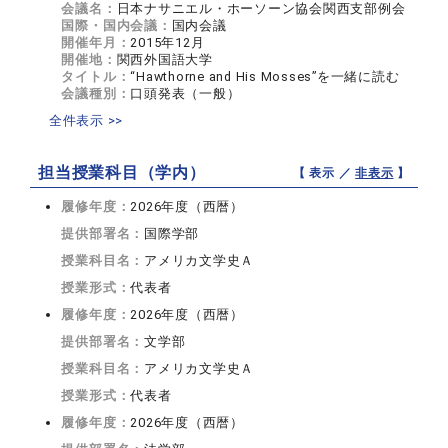
会議名：
日本ナサニエル・ホーソーン協会関西支部例会
国際・国内会議：
国内会議
開催年月：
2015年12月
開催地：
関西外国語大学
タイトル：
“Hawthorne and His Mosses”を一緒に読む
会議種別：
口頭発表（一般）
全件表示 >>
担当授業科目（学内）
【 表示 ／
非表示
】
履修年度：
2026年度（西暦）
提供部署名：
国際学部
授業科目名：
アメリカ文学史Ａ
授業形式：
代表者
履修年度：
2026年度（西暦）
提供部署名：
文学部
授業科目名：
アメリカ文学史Ａ
授業形式：
代表者
履修年度：
2026年度（西暦）