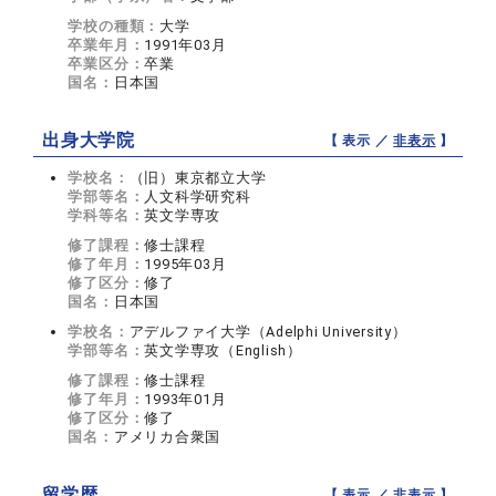
学校の種類：
大学
卒業年月：
1991年03月
卒業区分：
卒業
国名：
日本国
出身大学院
【 表示 ／
非表示
】
学校名：
（旧）東京都立大学
学部等名：
人文科学研究科
学科等名：
英文学専攻
修了課程：
修士課程
修了年月：
1995年03月
修了区分：
修了
国名：
日本国
学校名：
アデルファイ大学（Adelphi University）
学部等名：
英文学専攻（English）
修了課程：
修士課程
修了年月：
1993年01月
修了区分：
修了
国名：
アメリカ合衆国
留学歴
【 表示 ／
非表示
】