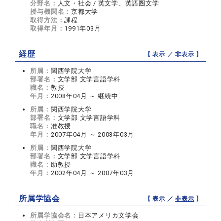
分野名：
人文・社会 / 英文学、英語圏文学
授与機関名：
京都大学
取得方法：
課程
取得年月：
1991年03月
経歴
【 表示 ／
非表示
】
所属：
関西学院大学
部署名：
文学部 文学言語学科
職名：
教授
年月：
2008年04月 ～ 継続中
所属：
関西学院大学
部署名：
文学部 文学言語学科
職名：
准教授
年月：
2007年04月 ～ 2008年03月
所属：
関西学院大学
部署名：
文学部 文学言語学科
職名：
助教授
年月：
2002年04月 ～ 2007年03月
所属学協会
【 表示 ／
非表示
】
所属学協会名：
日本アメリカ文学会