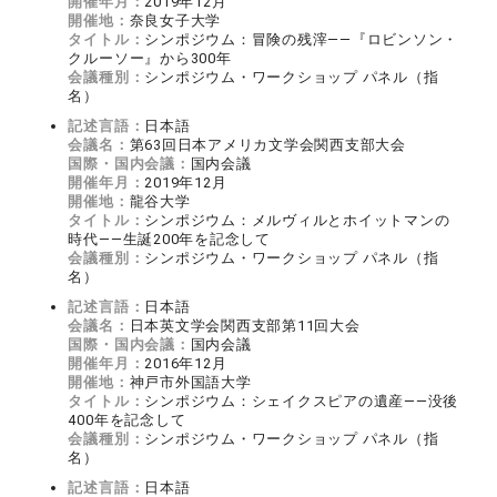
開催年月：
2019年12月
開催地：
奈良女子大学
タイトル：
シンポジウム：冒険の残滓――『ロビンソン・
クルーソー』から300年
会議種別：
シンポジウム・ワークショップ パネル（指
名）
記述言語：
日本語
会議名：
第63回日本アメリカ文学会関西支部大会
国際・国内会議：
国内会議
開催年月：
2019年12月
開催地：
龍谷大学
タイトル：
シンポジウム：メルヴィルとホイットマンの
時代――生誕200年を記念して
会議種別：
シンポジウム・ワークショップ パネル（指
名）
記述言語：
日本語
会議名：
日本英文学会関西支部第11回大会
国際・国内会議：
国内会議
開催年月：
2016年12月
開催地：
神戸市外国語大学
タイトル：
シンポジウム：シェイクスピアの遺産――没後
400年を記念して
会議種別：
シンポジウム・ワークショップ パネル（指
名）
記述言語：
日本語