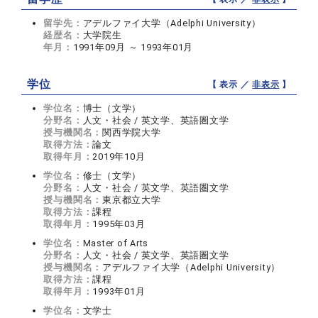
留学先：
アデルファイ大学（Adelphi University）
経歴名：
大学院生
年月：
1991年09月 ～ 1993年01月
学位
【 表示 ／
非表示
】
学位名：
博士（文学）
分野名：
人文・社会 / 英文学、英語圏文学
授与機関名：
関西学院大学
取得方法：
論文
取得年月：
2019年10月
学位名：
修士（文学）
分野名：
人文・社会 / 英文学、英語圏文学
授与機関名：
東京都立大学
取得方法：
課程
取得年月：
1995年03月
学位名：
Master of Arts
分野名：
人文・社会 / 英文学、英語圏文学
授与機関名：
アデルファイ大学（Adelphi University）
取得方法：
課程
取得年月：
1993年01月
学位名：
文学士