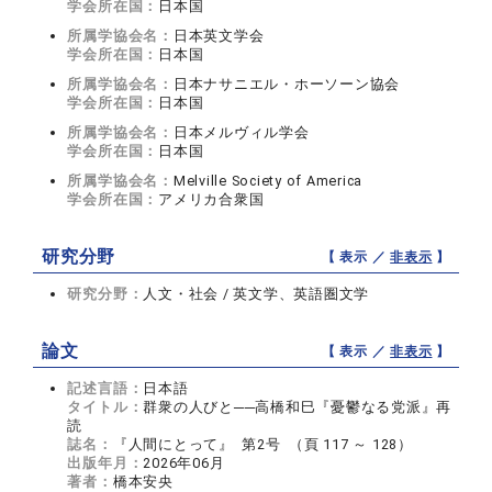
学会所在国：
日本国
所属学協会名：
日本英文学会
学会所在国：
日本国
所属学協会名：
日本ナサニエル・ホーソーン協会
学会所在国：
日本国
所属学協会名：
日本メルヴィル学会
学会所在国：
日本国
所属学協会名：
Melville Society of America
学会所在国：
アメリカ合衆国
研究分野
【 表示 ／
非表示
】
研究分野：
人文・社会 / 英文学、英語圏文学
論文
【 表示 ／
非表示
】
記述言語：
日本語
タイトル：
群衆の人びと──高橋和巳『憂鬱なる党派』再
読
誌名：
『人間にとって』 第2号 （頁 117 ～ 128）
出版年月：
2026年06月
著者：
橋本安央