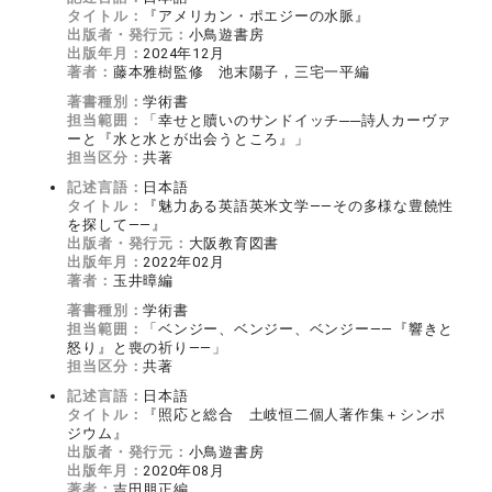
タイトル：
『アメリカン・ポエジーの水脈』
出版者・発行元：
小鳥遊書房
出版年月：
2024年12月
著者：
藤本雅樹監修 池末陽子，三宅一平編
著書種別：
学術書
担当範囲：
「幸せと贖いのサンドイッチ──詩人カーヴァ
ーと『水と水とが出会うところ』」
担当区分：
共著
記述言語：
日本語
タイトル：
『魅力ある英語英米文学――その多様な豊饒性
を探して――』
出版者・発行元：
大阪教育図書
出版年月：
2022年02月
著者：
玉井暲編
著書種別：
学術書
担当範囲：
「ベンジー、ベンジー、ベンジー――『響きと
怒り』と喪の祈り――」
担当区分：
共著
記述言語：
日本語
タイトル：
『照応と総合 土岐恒二個人著作集＋シンポ
ジウム』
出版者・発行元：
小鳥遊書房
出版年月：
2020年08月
著者：
吉田朋正編