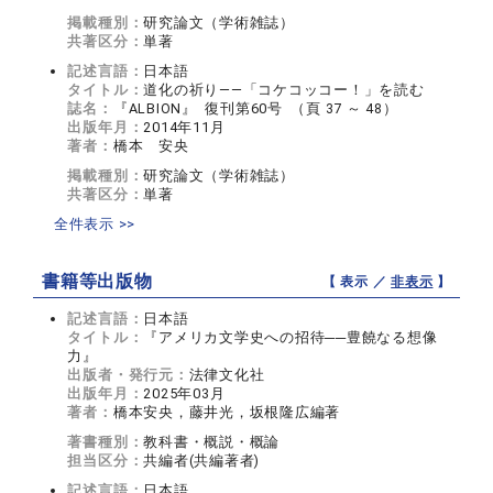
掲載種別：
研究論文（学術雑誌）
共著区分：
単著
記述言語：
日本語
タイトル：
道化の祈り――「コケコッコー！」を読む
誌名：
『ALBION』 復刊第60号 （頁 37 ～ 48）
出版年月：
2014年11月
著者：
橋本 安央
掲載種別：
研究論文（学術雑誌）
共著区分：
単著
全件表示 >>
書籍等出版物
【 表示 ／
非表示
】
記述言語：
日本語
タイトル：
『アメリカ文学史への招待──豊饒なる想像
力』
出版者・発行元：
法律文化社
出版年月：
2025年03月
著者：
橋本安央，藤井光，坂根隆広編著
著書種別：
教科書・概説・概論
担当区分：
共編者(共編著者)
記述言語：
日本語