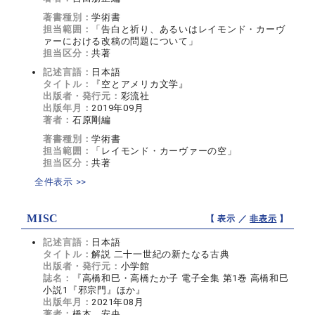
著書種別：
学術書
担当範囲：
「告白と祈り、あるいはレイモンド・カーヴ
ァーにおける改稿の問題について」
担当区分：
共著
記述言語：
日本語
タイトル：
『空とアメリカ文学』
出版者・発行元：
彩流社
出版年月：
2019年09月
著者：
石原剛編
著書種別：
学術書
担当範囲：
「レイモンド・カーヴァーの空」
担当区分：
共著
全件表示 >>
MISC
【 表示 ／
非表示
】
記述言語：
日本語
タイトル：
解説 二十一世紀の新たなる古典
出版者・発行元：
小学館
誌名：
『高橋和巳・高橋たか子 電子全集 第1巻 高橋和巳
小説1『邪宗門』ほか』
出版年月：
2021年08月
著者：
橋本 安央