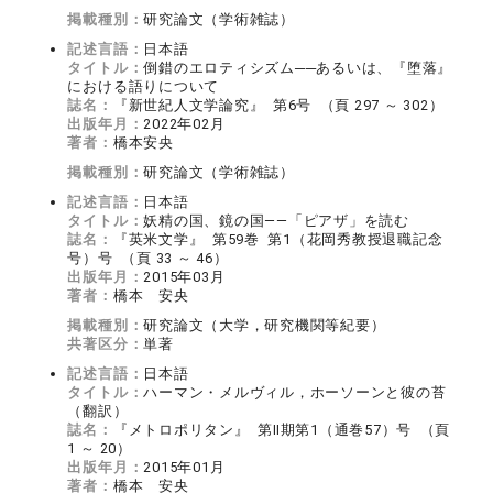
掲載種別：
研究論文（学術雑誌）
記述言語：
日本語
タイトル：
倒錯のエロティシズム──あるいは、『堕落』
における語りについて
誌名：
『新世紀人文学論究』 第6号 （頁 297 ～ 302）
出版年月：
2022年02月
著者：
橋本安央
掲載種別：
研究論文（学術雑誌）
記述言語：
日本語
タイトル：
妖精の国、鏡の国――「ピアザ」を読む
誌名：
『英米文学』 第59巻 第1（花岡秀教授退職記念
号）号 （頁 33 ～ 46）
出版年月：
2015年03月
著者：
橋本 安央
掲載種別：
研究論文（大学，研究機関等紀要）
共著区分：
単著
記述言語：
日本語
タイトル：
ハーマン・メルヴィル，ホーソーンと彼の苔
（翻訳）
誌名：
『メトロポリタン』 第Ⅱ期第1（通巻57）号 （頁
1 ～ 20）
出版年月：
2015年01月
著者：
橋本 安央