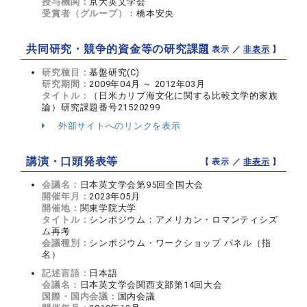
授与機関：
京大英文学会
受賞者（グループ）：
橋本安央
共同研究・競争的資金等の研究課題
【 表示 ／
非表示
】
研究種目：
基盤研究(C)
研究期間：
2009年04月 ～ 2012年03月
タイトル：
（日米カリブ海文化に関する比較文学的家族
論）研究課題番号21520299
外部サイトへのリンクを表示
講演・口頭発表等
【 表示 ／
非表示
】
会議名：
日本英文学会第95回全国大会
開催年月：
2023年05月
開催地：
関東学院大学
タイトル：
シンポジウム：アメリカン・ロマンティシズ
ム再考
会議種別：
シンポジウム・ワークショップ パネル（指
名）
記述言語：
日本語
会議名：
日本英文学会関西支部第14回大会
国際・国内会議：
国内会議