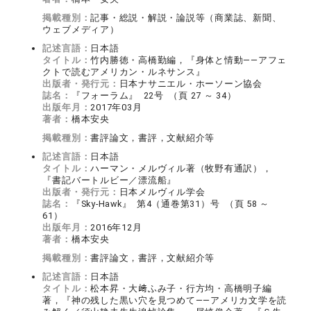
掲載種別：
記事・総説・解説・論説等（商業誌、新聞、
ウェブメディア）
記述言語：
日本語
タイトル：
竹内勝徳・高橋勤編，『身体と情動――アフェ
クトで読むアメリカン・ルネサンス』
出版者・発行元：
日本ナサニエル・ホーソーン協会
誌名：
『フォーラム』 22号 （頁 27 ～ 34）
出版年月：
2017年03月
著者：
橋本安央
掲載種別：
書評論文，書評，文献紹介等
記述言語：
日本語
タイトル：
ハーマン・メルヴィル著（牧野有通訳），
『書記バートルビー／漂流船』
出版者・発行元：
日本メルヴィル学会
誌名：
『Sky-Hawk』 第4（通巻第31）号 （頁 58 ～
61）
出版年月：
2016年12月
著者：
橋本安央
掲載種別：
書評論文，書評，文献紹介等
記述言語：
日本語
タイトル：
松本昇・大﨑ふみ子・行方均・高橋明子編
著，『神の残した黒い穴を見つめて――アメリカ文学を読