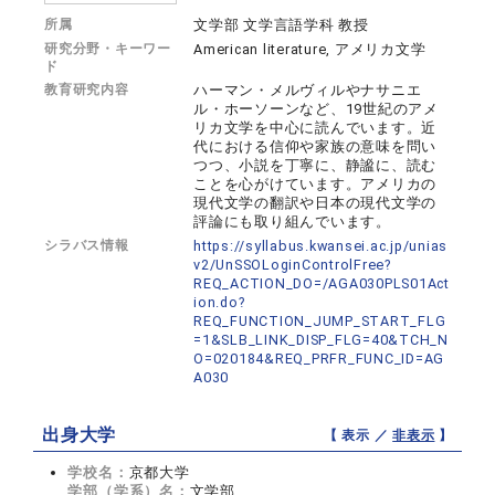
所属
文学部 文学言語学科 教授
研究分野・キーワー
American literature, アメリカ文学
ド
教育研究内容
ハーマン・メルヴィルやナサニエ
ル・ホーソーンなど、19世紀のアメ
リカ文学を中心に読んでいます。近
代における信仰や家族の意味を問い
つつ、小説を丁寧に、静謐に、読む
ことを心がけています。アメリカの
現代文学の翻訳や日本の現代文学の
評論にも取り組んでいます。
シラバス情報
https://syllabus.kwansei.ac.jp/unias
v2/UnSSOLoginControlFree?
REQ_ACTION_DO=/AGA030PLS01Act
ion.do?
REQ_FUNCTION_JUMP_START_FLG
=1&SLB_LINK_DISP_FLG=40&TCH_N
O=020184&REQ_PRFR_FUNC_ID=AG
A030
出身大学
【 表示 ／
非表示
】
学校名：
京都大学
学部（学系）名：
文学部