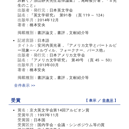
み解く／須山静夫先生追悼論集』，尾崎俊介著，『Ｓ先
生のこと』
出版者・発行元：
日本英文学会
誌名：
『英文学研究』 第91巻 （頁 119 ～ 124）
出版年月：
2014年12月
著者：
橋本安央
掲載種別：
書評論文，書評，文献紹介等
記述言語：
日本語
タイトル：
安河内英光著，『アメリカ文学とバートルビ
ー現象――メルヴィル、フォークナー、バース他』
出版者・発行元：
日本アメリカ文学会
誌名：
『アメリカ文学研究』 第49号 （頁 45 ～ 50）
出版年月：
2013年03月
著者：
橋本安央
掲載種別：
書評論文，書評，文献紹介等
全件表示 >>
受賞
【 表示 ／
非表示
】
賞名：
京大英文学会第14回アルビオン賞
受賞年月：
1997年11月
受賞国：
日本国
受賞区分：
国内学会・会議・シンポジウム等の賞