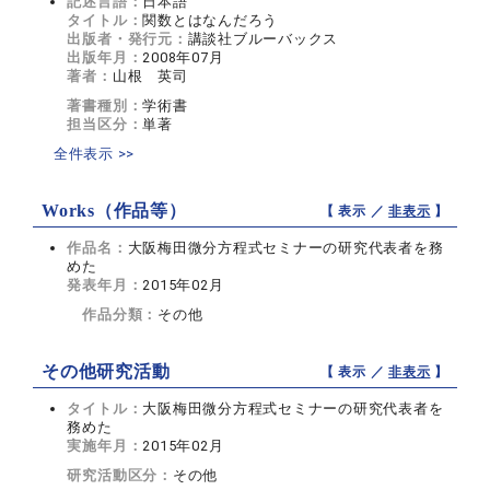
記述言語：
日本語
タイトル：
関数とはなんだろう
出版者・発行元：
講談社ブルーバックス
出版年月：
2008年07月
著者：
山根 英司
著書種別：
学術書
担当区分：
単著
全件表示 >>
Works（作品等）
【 表示 ／
非表示
】
作品名：
大阪梅田微分方程式セミナーの研究代表者を務
めた
発表年月：
2015年02月
作品分類：
その他
その他研究活動
【 表示 ／
非表示
】
タイトル：
大阪梅田微分方程式セミナーの研究代表者を
務めた
実施年月：
2015年02月
研究活動区分：
その他