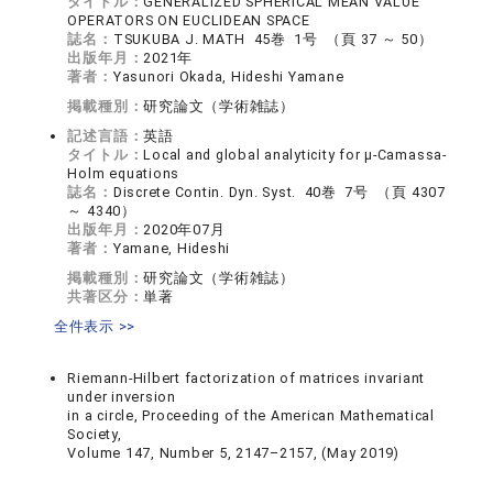
タイトル：
GENERALIZED SPHERICAL MEAN VALUE
OPERATORS ON EUCLIDEAN SPACE
誌名：
TSUKUBA J. MATH 45巻 1号 （頁 37 ～ 50）
出版年月：
2021年
著者：
Yasunori Okada, Hideshi Yamane
掲載種別：
研究論文（学術雑誌）
記述言語：
英語
タイトル：
Local and global analyticity for μ-Camassa-
Holm equations
誌名：
Discrete Contin. Dyn. Syst. 40巻 7号 （頁 4307
～ 4340）
出版年月：
2020年07月
著者：
Yamane, Hideshi
掲載種別：
研究論文（学術雑誌）
共著区分：
単著
全件表示 >>
Riemann-Hilbert factorization of matrices invariant
under inversion
in a circle, Proceeding of the American Mathematical
Society,
Volume 147, Number 5, 2147–2157, (May 2019)