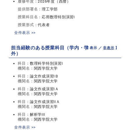
履修年度：
2026年度（西暦）
提供部署名：
理工学部
授業科目名：
応用数理特別演習I
授業形式：
代表者
全件表示 >>
担当経験のある授業科目（学内・学
【 表示 ／
非表示
】
外）
科目：
数理科学特別演習I
機関名：
関西学院大学
科目：
論文作成演習IＢ
機関名：
関西学院大学
科目：
論文作成演習IＡ
機関名：
関西学院大学
科目：
論文作成演習IIＡ
機関名：
関西学院大学
科目：
解析学III
機関名：
関西学院大学
全件表示 >>