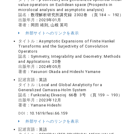
value operators on Euclidean space (Prospects in
microlocal analysis and asymptotic analysis)
誌名：
数理解析研究所講究録 2302巻 （頁 184 ～ 192）
出版年月：
2025年01月
著者：
岡田 靖則, 山根 英司
外部サイトへのリンクを表示
タイトル：
Asymptotic Expansions of Finite Hankel
Transforms and the Surjectivity of Convolution
Operators
誌名：
Symmetry, Integrability and Geometry: Methods
and Applications 20巻
出版年月：
2024年05月
著者：
Yasunori Okada and Hideshi Yamane
記述言語：
英語
タイトル：
Local and Global Analyticity for a
Generalized Camassa-Holm System
誌名：
Funkcialaj Ekvacioj 66巻 3号 （頁 159 ～ 193）
出版年月：
2023年12月
著者：
Yamane Hideshi
DOI：
10.1619/fesi.66.159
外部サイトへのリンクを表示
記述言語：
英語