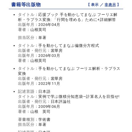
書籍等出版物
【 表示 ／
非表示
】
タイトル：
応援ブック 手を動かしてまなぶ フーリエ解
析・ラプラス変換: 「行間を埋める」ために+詳細解答
出版年月：
2026年04月
著者：
山根英司
担当区分：
単著
タイトル：
手を動かしてまなぶ偏微分方程式
出版者・発行元：
裳華房
出版年月：
2026年03月
著者：
山根英司
タイトル：
手を動かしてまなぶ フーリエ解析・ラプラス
変換
出版者・発行元：
裳華房
出版年月：
2022年11月
記述言語：
日本語
タイトル：
実例で学ぶ微積分知恵袋―計算名人を目指せ!
出版者・発行元：
日本評論社
出版年月：
2009年06月
著者：
山根 英司
著書種別：
学術書
担当区分：
単著