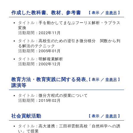
作成した教科書、教材、参考書
【 表示 ／
非表示
】
タイトル：
手を動かしてまなぶフーリエ解析・ラプラス
変換
活動期間：
2022年11月
タイトル：
高校生のための逆引き微分積分 関数から判
る解法のテクニック
活動期間：
2005年01月
タイトル：
明解複素解析
活動期間：
2002年12月
教育方法・教育実践に関する発表、
【 表示 ／
非表示
】
講演等
タイトル：
微分方程式の授業について
活動期間：
2015年02月
社会貢献活動
【 表示 ／
非表示
】
タイトル：
高大連携：三田祥雲館高校「自然科学への誘
い」で授業