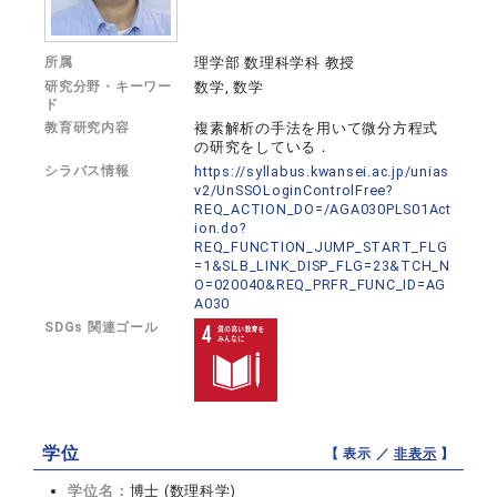
所属
理学部 数理科学科 教授
研究分野・キーワー
数学, 数学
ド
教育研究内容
複素解析の手法を用いて微分方程式
の研究をしている．
シラバス情報
https://syllabus.kwansei.ac.jp/unias
v2/UnSSOLoginControlFree?
REQ_ACTION_DO=/AGA030PLS01Act
ion.do?
REQ_FUNCTION_JUMP_START_FLG
=1&SLB_LINK_DISP_FLG=23&TCH_N
O=020040&REQ_PRFR_FUNC_ID=AG
A030
SDGs 関連ゴール
学位
【 表示 ／
非表示
】
学位名：
博士 (数理科学)