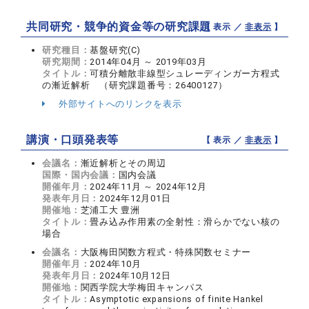
共同研究・競争的資金等の研究課題
【 表示 ／
非表示
】
研究種目：
基盤研究(C)
研究期間：
2014年04月 ～ 2019年03月
タイトル：
可積分離散非線型シュレーディンガー方程式
の漸近解析 （研究課題番号：26400127）
外部サイトへのリンクを表示
講演・口頭発表等
【 表示 ／
非表示
】
会議名：
漸近解析とその周辺
国際・国内会議：
国内会議
開催年月：
2024年11月 ～ 2024年12月
発表年月日：
2024年12月01日
開催地：
芝浦工大 豊洲
タイトル：
畳み込み作用素の全射性：滑らかでない核の
場合
会議名：
大阪梅田関数方程式・特殊関数セミナー
開催年月：
2024年10月
発表年月日：
2024年10月12日
開催地：
関西学院大学梅田キャンパス
タイトル：
Asymptotic expansions of finite Hankel