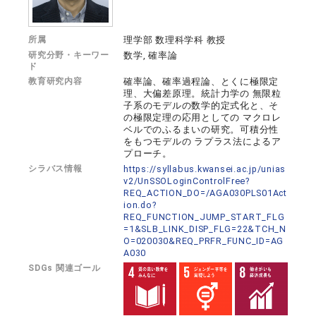
所属
理学部 数理科学科 教授
研究分野・キーワー
数学, 確率論
ド
教育研究内容
確率論、確率過程論、とくに極限定
理、大偏差原理。統計力学の 無限粒
子系のモデルの数学的定式化と、そ
の極限定理の応用としての マクロレ
ベルでのふるまいの研究。可積分性
をもつモデルの ラプラス法によるア
プローチ。
シラバス情報
https://syllabus.kwansei.ac.jp/unias
v2/UnSSOLoginControlFree?
REQ_ACTION_DO=/AGA030PLS01Act
ion.do?
REQ_FUNCTION_JUMP_START_FLG
=1&SLB_LINK_DISP_FLG=22&TCH_N
O=020030&REQ_PRFR_FUNC_ID=AG
A030
SDGs 関連ゴール