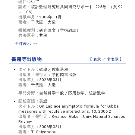
理について
誌名：
統計数理研究所共同研究リポート 225巻 （頁 92
～ 106）
出版年月：
2009年11月
著者：
千代延 大造
掲載種別：
研究論文（学術雑誌）
共著区分：
共著
全件表示 >>
書籍等出版物
【 表示 ／
非表示
】
タイトル：
確率と確率過程
出版者・発行元：
学術図書出版
出版年月：
2026年03月
著者：
千代延 大造
専門分野：
自然科学一般 / 応用数学、統計数学
記述言語：
英語
タイトル：
On Laplace asymptotic formula for Gibbs
measures with repulsive interactions, 10, 2006.2
出版者・発行元：
Kwansei Gakuin Univ. Natural Sciences
Review
出版年月：
2006年02月
著者：
T. Chiyonobu