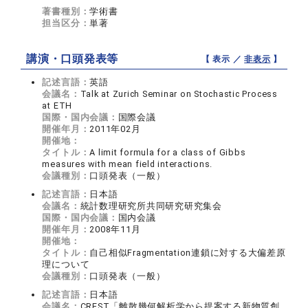
著書種別：
学術書
担当区分：
単著
講演・口頭発表等
【 表示 ／
非表示
】
記述言語：
英語
会議名：
Talk at Zurich Seminar on Stochastic Process
at ETH
国際・国内会議：
国際会議
開催年月：
2011年02月
開催地：
タイトル：
A limit formula for a class of Gibbs
measures with mean field interactions.
会議種別：
口頭発表（一般）
記述言語：
日本語
会議名：
統計数理研究所共同研究研究集会
国際・国内会議：
国内会議
開催年月：
2008年11月
開催地：
タイトル：
自己相似Fragmentation連鎖に対する大偏差原
理について
会議種別：
口頭発表（一般）
記述言語：
日本語
会議名：
CREST「離散幾何解析学から提案する新物質創