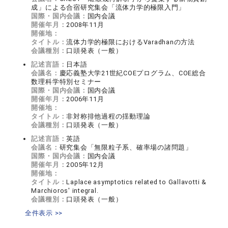
成」による合宿研究集会「流体力学的極限入門」
国際・国内会議：
国内会議
開催年月：
2008年11月
開催地：
タイトル：
流体力学的極限におけるVaradhanの方法
会議種別：
口頭発表（一般）
記述言語：
日本語
会議名：
慶応義塾大学21世紀COEプログラム、COE総合
数理科学特別セミナー
国際・国内会議：
国内会議
開催年月：
2006年11月
開催地：
タイトル：
非対称排他過程の揺動理論
会議種別：
口頭発表（一般）
記述言語：
英語
会議名：
研究集会「無限粒子系、確率場の諸問題」
国際・国内会議：
国内会議
開催年月：
2005年12月
開催地：
タイトル：
Laplace asymptotics related to Gallavotti &
Marchioros' integral.
会議種別：
口頭発表（一般）
全件表示 >>