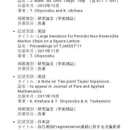
誌名：
J. Math. Sci. Univ. Tokyo 19巻 （頁 677 ～ 697）
出版年月：
2012年12月
著者：
T. Chiyonobu and K. Ichihara
掲載種別：
研究論文（学術雑誌）
共著区分：
共著
記述言語：
英語
タイトル：
Large Deviation for Periodic Non Reversible
Markov Chain on a Square Lattice.
誌名：
Proceedings of TJASSST'11
出版年月：
2011年11月
著者：
T. Chiyonobu
掲載種別：
研究論文（学術雑誌）
共著区分：
共著
記述言語：
英語
タイトル：
A Note on Two-point Taylor Expansion.
誌名：
to appear in Journal of Pure and Applied
Mathematics
出版年月：
2011年10月
著者：
K. Kitahara & T. Chiyonobu & H. Tsukamoto
掲載種別：
研究論文（学術雑誌）
共著区分：
共著
記述言語：
日本語
タイトル：
自己相似Fragmentation連鎖に対する大偏差原