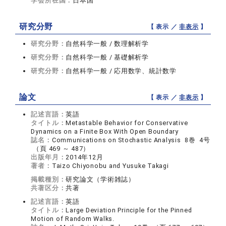
学会所在国：
日本国
研究分野
【 表示 ／
非表示
】
研究分野：
自然科学一般 / 数理解析学
研究分野：
自然科学一般 / 基礎解析学
研究分野：
自然科学一般 / 応用数学、統計数学
論文
【 表示 ／
非表示
】
記述言語：
英語
タイトル：
Metastable Behavior for Conservative
Dynamics on a Finite Box With Open Boundary
誌名：
Communications on Stochastic Analysis 8巻 4号
（頁 469 ～ 487）
出版年月：
2014年12月
著者：
Taizo Chiyonobu and Yusuke Takagi
掲載種別：
研究論文（学術雑誌）
共著区分：
共著
記述言語：
英語
タイトル：
Large Deviation Principle for the Pinned
Motion of Random Walks.