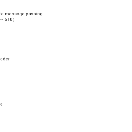
ate message passing
7 ～ 510）
coder
ve
5）