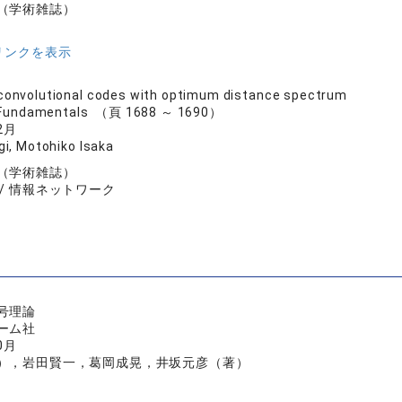
（学術雑誌）
リンクを表示
convolutional codes with optimum distance spectrum
. Fundamentals （頁 1688 ～ 1690）
2月
i, Motohiko Isaka
（学術雑誌）
 / 情報ネットワーク
号理論
ーム社
0月
），岩田賢一，葛岡成晃，井坂元彦（著）