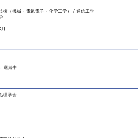
）
技術（機械・電気電子・化学工学） / 通信工学
学
3月
 ～ 継続中
処理学会