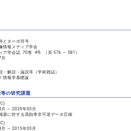
号とターボ符号
像情報メディア学会
学会誌 70巻 4号 （頁 576 ～ 581）
7月
説・解説・論説等（学術雑誌）
/ 情報学基礎論
金等の研究課題
C)
4月 ～ 2020年03月
報源に対する高効率非可逆データ圧縮
C)
4月 ～ 2015年03月