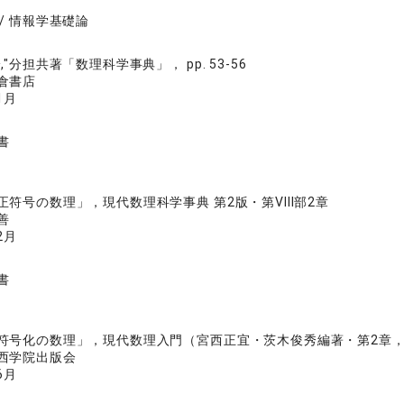
/ 情報学基礎論
,"分担共著「数理科学事典」， pp. 53-56
倉書店
1月
書
正符号の数理」，現代数理科学事典 第2版・第VIII部2章
善
2月
書
符号化の数理」，現代数理入門（宮西正宜・茨木俊秀編著・第2章，pp.
西学院出版会
6月