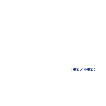
【 表示 ／
非表示
】