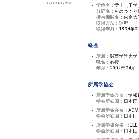
2026/04/20 更新
学位名：
学士（工学
分野名：
ものづくり
授与機関名：
東京大
取得方法：
課程
取得年月：
1994年0
経歴
所属：
関西学院大学
職名：
教授
年月：
2002年04月
所属学協会
所属学協会名：
情報
学会所在国：
日本国
所属学協会名：
ACM
学会所在国：
日本国
所属学協会名：
IEEE
学会所在国：
日本国