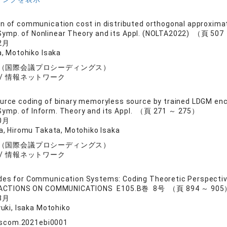
n of communication cost in distributed orthogonal approxim
. Symp. of Nonlinear Theory and its Appl. (NOLTA2022) （頁 50
2月
, Motohiko Isaka
（国際会議プロシーディングス）
 / 情報ネットワーク
urce coding of binary memoryless source by trained LDGM en
. Symp. of Inform. Theory and its Appl. （頁 271 ～ 275）
0月
, Hiromu Takata, Motohiko Isaka
（国際会議プロシーディングス）
 / 情報ネットワーク
es for Communication Systems: Coding Theoretic Perspecti
SACTIONS ON COMMUNICATIONS E105.B巻 8号 （頁 894 ～ 90
8月
uki, Isaka Motohiko
nscom.2021ebi0001