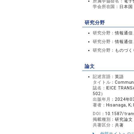
所属学協会名：
電子
学会所在国：
日本国
研究分野
研究分野：
情報通信
研究分野：
情報通信 
研究分野：
ものづく
論文
記述言語：
英語
タイトル：
Communic
誌名：
IEICE TRAN
502）
出版年月：
2024年0
著者：
Hisanaga, K; 
DOI：
10.1587/tra
掲載種別：
研究論文
共著区分：
共著
外部サイトへの