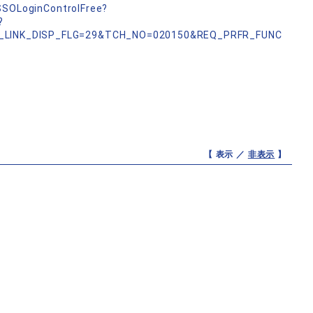
nSSOLoginControlFree?
?
_LINK_DISP_FLG=29&TCH_NO=020150&REQ_PRFR_FUNC
【 表示 ／
非表示
】