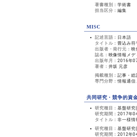
著書種別：
学術書
担当区分：
編集
MISC
記述言語：
日本語
タイトル：
畳込み符
出版者・発行元：
映
誌名：
映像情報メディア
出版年月：
2016年0
著者：
井坂 元彦
掲載種別：
記事・総
専門分野：
情報通信 
共同研究・競争的資
研究種目：
基盤研究(
研究期間：
2017年0
タイトル：
非一様情
研究種目：
基盤研究(
研究期間：
2012年0