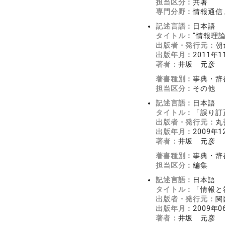
担当区分：
共著
専門分野：
情報通信 
記述言語：
日本語
タイトル：
"情報理論
出版者・発行元：
朝
出版年月：
2011年1
著者：
井坂 元彦
著書種別：
事典・辞
担当区分：
その他
記述言語：
日本語
タイトル：
「誤り訂
出版者・発行元：
丸
出版年月：
2009年1
著者：
井坂 元彦
著書種別：
事典・辞
担当区分：
編集
記述言語：
日本語
タイトル：
「情報と
出版者・発行元：
関
出版年月：
2009年0
著者：
井坂 元彦