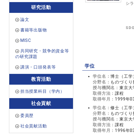
シラ
研究活動
論文
SD
書籍等出版物
MISC
共同研究・競争的資金等
の研究課題
学位
講演・口頭発表等
学位名：
博士（工学
教育活動
分野名：
ものづくり
授与機関名：
東京大
担当授業科目（学内）
取得方法：
課程
取得年月：
1999年0
社会貢献
学位名：
修士（工学
分野名：
ものづくり
委員歴
授与機関名：
東京大
取得方法：
課程
社会貢献活動
取得年月：
1996年0