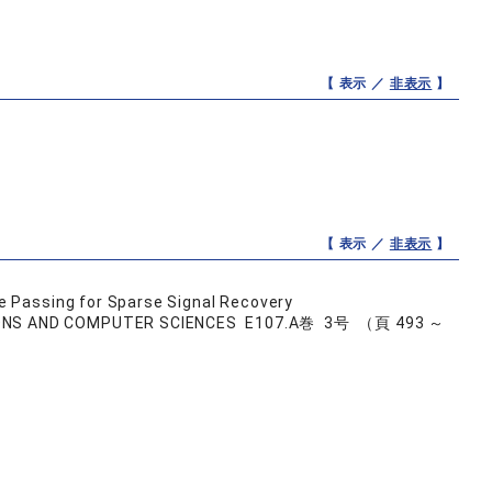
【 表示 ／
非表示
】
【 表示 ／
非表示
】
 Passing for Sparse Signal Recovery
IONS AND COMPUTER SCIENCES E107.A巻 3号 （頁 493 ～