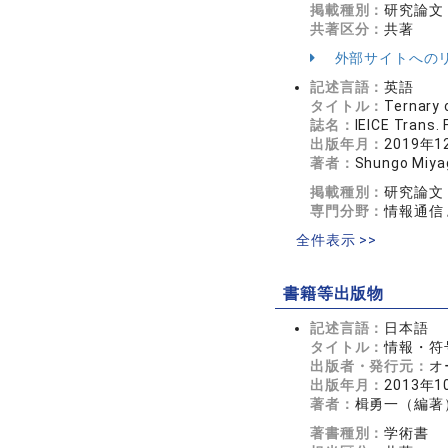
掲載種別：
研究論文
共著区分：
共著
外部サイトへの
記述言語：
英語
タイトル：
Ternary 
誌名：
IEICE Trans
出版年月：
2019年1
著者：
Shungo Miyag
掲載種別：
研究論文
専門分野：
情報通信
全件表示 >>
書籍等出版物
記述言語：
日本語
タイトル：
情報・符
出版者・発行元：
オ
出版年月：
2013年1
著者：
楫勇一（編著
著書種別：
学術書