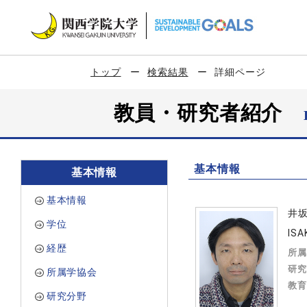
トップ
検索結果
詳細ページ
教員・研究者紹介
基本情報
基本情報
基本情報
井
学位
ISA
経歴
所属
研究
所属学協会
教育
研究分野