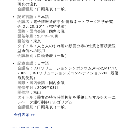
研究の流れ
会議種別：
口頭発表（一般）
記述言語：
日本語
会議名：
電子情報通信学会 情報ネットワーク科学研究
会,Oct.28, 2011（招待講演）
国際・国内会議：
国内会議
開催年月：
2011年10月
開催地：
東京
タイトル：
人と人のすれ違い頻度分布の性質と蓄積搬送
型通信への応用
会議種別：
口頭発表（一般）
記述言語：
日本語
会議名：
CSTソリューションシンポジウム,AI-2-2,Mar.17,
2009.（CSTソリューションズコンペティション2008最優
秀賞受賞）
国際・国内会議：
国内会議
開催年月：
2009年03月
開催地：
松山
タイトル：
乗客の待ち時間抑制を重視したマルチカーエ
レベータ運行制御アルゴリズム
会議種別：
口頭発表（一般）
全件表示 >>