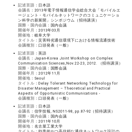
記述言語：
日本語
会議名：
2013年電子情報通信学会総合大会「モバイルエ
ージェント・モバイルネットワークのコミュニケーショ
ン科学の新展開」シンポジウム（招待講演）
国際・国内会議：
国内会議
開催年月：
2013年03月
開催地：
岐阜大学
タイトル：
災害時劣通信環境下における情報流通技術
会議種別：
口頭発表（一般）
記述言語：
英語
会議名：
Japan-Korea Joint Workshop on Complex
Communication Sciences,Nov.22-23, 2012. （招待講演）
国際・国内会議：
国際会議
開催年月：
2012年11月
開催地：
Seoul
タイトル：
Delay Tolerant Networking Technology for
Disaster Management – Theoretical and Practical
Aspects of Opportunistic Communications -
会議種別：
口頭発表（一般）
記述言語：
日本語
会議名：
信学技報, NS2011-98, pp.87-92（招待講演）
国際・国内会議：
国内会議
開催年月：
2011年10月
開催地：
名古屋工業大学
タイトル：
効率的かつ高信頼な通信ネットワーク設計の