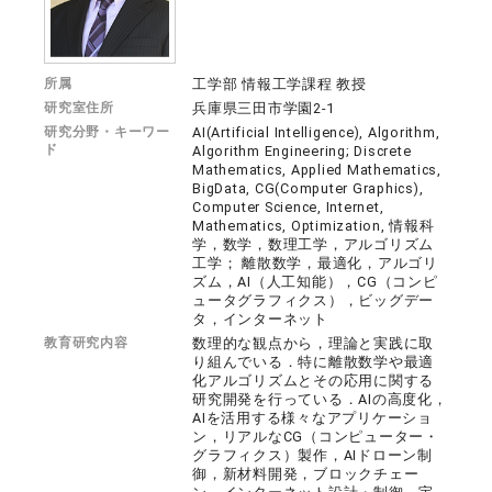
所属
工学部 情報工学課程 教授
研究室住所
兵庫県三田市学園2-1
研究分野・キーワー
AI(Artificial Intelligence), Algorithm,
ド
Algorithm Engineering; Discrete
Mathematics, Applied Mathematics,
BigData, CG(Computer Graphics),
Computer Science, Internet,
Mathematics, Optimization, 情報科
学，数学，数理工学，アルゴリズム
工学； 離散数学，最適化，アルゴリ
ズム，AI（人工知能），CG（コンピ
ュータグラフィクス），ビッグデー
タ，インターネット
教育研究内容
数理的な観点から，理論と実践に取
り組んでいる．特に離散数学や最適
化アルゴリズムとその応用に関する
研究開発を行っている．AIの高度化，
AIを活用する様々なアプリケーショ
ン，リアルなCG（コンピューター・
グラフィクス）製作，AIドローン制
御，新材料開発，ブロックチェー