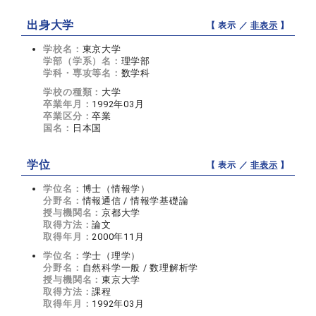
出身大学
【 表示 ／
非表示
】
学校名：
東京大学
学部（学系）名：
理学部
学科・専攻等名：
数学科
学校の種類：
大学
卒業年月：
1992年03月
卒業区分：
卒業
国名：
日本国
学位
【 表示 ／
非表示
】
学位名：
博士（情報学）
分野名：
情報通信 / 情報学基礎論
授与機関名：
京都大学
取得方法：
論文
取得年月：
2000年11月
学位名：
学士（理学）
分野名：
自然科学一般 / 数理解析学
授与機関名：
東京大学
取得方法：
課程
取得年月：
1992年03月