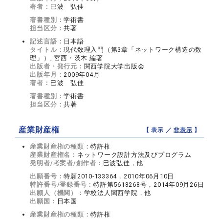
著者：
巳波 弘佳
著書種別：
学術書
担当区分：
共著
記述言語：
日本語
タイトル：
現代数理入門（第3章「ネットワーク構造の数
理」）, 宮西・茨木 編著
出版者・発行元：
関西学院大学出版会
出版年月：
2009年04月
著者：
巳波 弘佳
著書種別：
学術書
担当区分：
共著
産業財産権
【 表示 ／
非表示
】
産業財産権の種類：
特許権
産業財産権名：
ネットワーク設計方法及びプログラム
発明者/考案者/創作者：
巳波弘佳，他
出願番号：
特願2010-133364，2010年06月10日
特許番号/登録番号：
特許第5618268号，2014年09月26日
出願人（機関）：
学校法人関西学院，他
出願国：
日本国
産業財産権の種類：
特許権