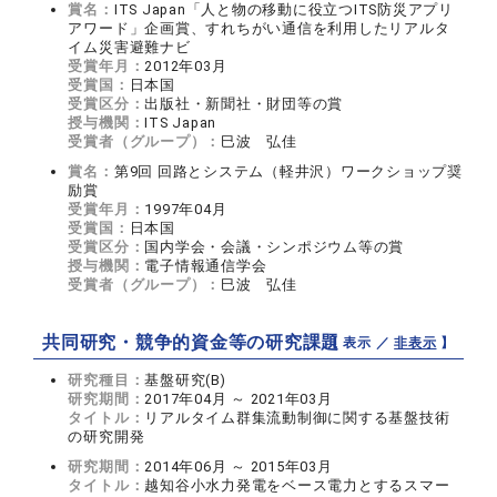
賞名：
ITS Japan「人と物の移動に役立つITS防災アプリ
アワード」企画賞、すれちがい通信を利用したリアルタ
イム災害避難ナビ
受賞年月：
2012年03月
受賞国：
日本国
受賞区分：
出版社・新聞社・財団等の賞
授与機関：
ITS Japan
受賞者（グループ）：
巳波 弘佳
賞名：
第9回 回路とシステム（軽井沢）ワークショップ奨
励賞
受賞年月：
1997年04月
受賞国：
日本国
受賞区分：
国内学会・会議・シンポジウム等の賞
授与機関：
電子情報通信学会
受賞者（グループ）：
巳波 弘佳
共同研究・競争的資金等の研究課題
【 表示 ／
非表示
】
研究種目：
基盤研究(B)
研究期間：
2017年04月 ～ 2021年03月
タイトル：
リアルタイム群集流動制御に関する基盤技術
の研究開発
研究期間：
2014年06月 ～ 2015年03月
タイトル：
越知谷小水力発電をベース電力とするスマー