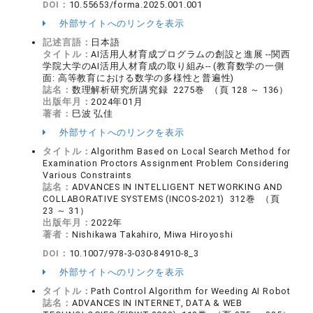
DOI：
10.55653/forma.2025.001.001
外部サイトへのリンクを表示
記述言語：
日本語
タイトル：
AI活用人材育成プログラムの創設と進展 --関西
学院大学のAI活用人材育成の取り組み-- (教育数学の一側
面: 高等教育における数学の多様性と普遍性)
誌名：
数理解析研究所講究録 2275巻 （頁 128 ～ 136）
出版年月：
2024年01月
著者：
巳波 弘佳
外部サイトへのリンクを表示
タイトル：
Algorithm Based on Local Search Method for
Examination Proctors Assignment Problem Considering
Various Constraints
誌名：
ADVANCES IN INTELLIGENT NETWORKING AND
COLLABORATIVE SYSTEMS (INCOS-2021) 312巻 （頁
23 ～ 31）
出版年月：
2022年
著者：
Nishikawa Takahiro, Miwa Hiroyoshi
DOI：
10.1007/978-3-030-84910-8_3
外部サイトへのリンクを表示
タイトル：
Path Control Algorithm for Weeding AI Robot
誌名：
ADVANCES IN INTERNET, DATA & WEB