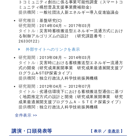
トコミュニティ創出に係る事業可能性調査（スマートコ
ミュニティ構想普及支援事業費補助金）
提供機関：
一般社団法人新エネルギー導入促進協議会
研究種目：
基盤研究(C)
研究期間：
2014年04月 ～ 2017年03月
タイトル：
災害時蓄積搬送型エネルギー流通方式におけ
る制御アルゴリズムの設計 （研究課題番号：
26330122）
外部サイトへのリンクを表示
研究期間：
2013年08月 ～ 2014年03月
タイトル：
災害時における蓄積搬送型エネルギー流通方
式の開発（研究成果展開事業 研究成果最適展開支援プ
ログラムA-STEP探索タイプ）
提供機関：
独立行政法人科学技術振興機構
研究期間：
2012年04月 ～ 2012年07月
タイトル：
劣通信環境下における蓄積搬送型通信に基づ
く地図推定方式の設計と開発（研究成果展開事業 研究
成果最適展開支援プログラムＡ－ＳＴＥＰ探索タイプ）
提供機関：
独立行政法人科学技術振興機構
全件表示 >>
講演・口頭発表等
【 表示 ／
非表示
】