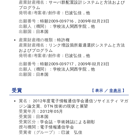
産業財産権名：
サーバ群配置設計システムと方法および
プログラム
発明者/考案者/創作者：
巳波弘佳，他
出願番号：
特願2009-039716，2009年02月23日
出願人（機関）：
学校法人関西学院，他
出願国：
日本国
産業財産権の種類：
特許権
産業財産権名：
リンク増設箇所最適選択システムと方法
およびプログラム
発明者/考案者/創作者：
巳波弘佳，他
出願番号：
特願2009-039717，2009年02月23日
出願人（機関）：
学校法人関西学院，他
出願国：
日本国
受賞
【 表示 ／
非表示
】
賞名：
2012年度電子情報通信学会通信ソサイエティ マガ
ジン論文賞、DTN 技術の現状と展望
受賞年月：
2012年05月
受賞国：
日本国
受賞区分：
学会誌・学術雑誌による顕彰
授与機関：
電子情報通信学会
受賞者（グループ）：
巳波 弘佳