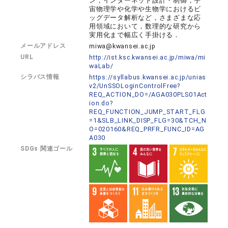
ン，インターネット設計・制御，宇
宙物理学や化学や生物学におけるビ
ッグデータ解析など，さまざまな応
用領域において，数理的な研究から
実用化まで幅広く手掛ける．
メールアドレス
miwa@kwansei.ac.jp
URL
http://ist.ksc.kwansei.ac.jp/miwa/mi
waLab/
シラバス情報
https://syllabus.kwansei.ac.jp/unias
v2/UnSSOLoginControlFree?
REQ_ACTION_DO=/AGA030PLS01Act
ion.do?
REQ_FUNCTION_JUMP_START_FLG
=1&SLB_LINK_DISP_FLG=30&TCH_N
O=020160&REQ_PRFR_FUNC_ID=AG
A030
SDGs 関連ゴール