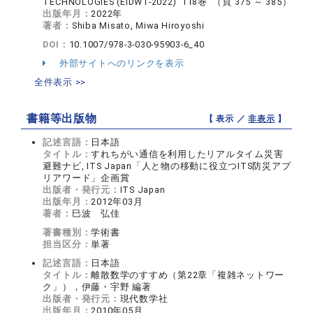
TECHNOLOGIES (EIDWT-2022) 118巻 （頁 375 ～ 385）
出版年月：
2022年
著者：
Shiba Misato, Miwa Hiroyoshi
DOI：
10.1007/978-3-030-95903-6_40
外部サイトへのリンクを表示
全件表示 >>
書籍等出版物
【 表示 ／
非表示
】
記述言語：
日本語
タイトル：
すれちがい通信を利用したリアルタイム災害
避難ナビ, ITS Japan「人と物の移動に役立つITS防災アプ
リアワード」企画賞
出版者・発行元：
ITS Japan
出版年月：
2012年03月
著者：
巳波 弘佳
著書種別：
学術書
担当区分：
単著
記述言語：
日本語
タイトル：
離散数学のすすめ（第22章「複雑ネットワー
ク」），伊藤・宇野 編著
出版者・発行元：
現代数学社
出版年月：
2010年05月