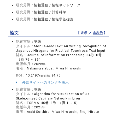
研究分野：
情報通信 / 情報ネットワーク
研究分野：
情報通信 / 計算科学
研究分野：
情報通信 / 情報学基礎論
論文
【 表示 ／
非表示
】
記述言語：
英語
タイトル：
Mobile-AeroText: Air Writing Recognition of
Japanese Hiragana for Practical Touchless Text Input
誌名：
Journal of Information Processing 34巻 0号
（頁 75 ～ 83）
出版年月：
2026年
著者：
Nakamura Yudai, Miwa Hiroyoshi
DOI：
10.2197/ipsjjip.34.75
外部サイトへのリンクを表示
記述言語：
英語
タイトル：
Algorithm for Visualization of 3D
Skeletonized Capillary Network in Liver
誌名：
FORMA 40巻 1号 （頁 1 ～ 5）
出版年月：
2025年
著者：
Araki Soichiro, Miwa Hiroyoshi, Shoji Hiroto