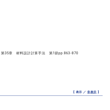
35章 材料設計計算手法 第1節pp.863-870
【 表示 ／
非表示
】