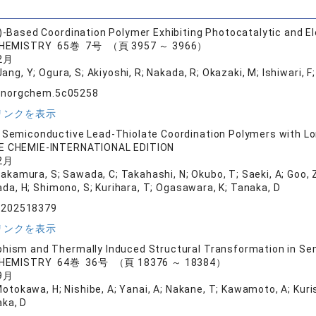
I)-Based Coordination Polymer Exhibiting Photocatalytic and 
CHEMISTRY 65巻 7号 （頁 3957 ～ 3966）
2月
ang, Y; Ogura, S; Akiyoshi, R; Nakada, R; Okazaki, M; Ishiwari, 
.inorgchem.5c05258
リンクを表示
 Semiconductive Lead-Thiolate Coordination Polymers with Lo
 CHEMIE-INTERNATIONAL EDITION
2月
Takamura, S; Sawada, C; Takahashi, N; Okubo, T; Saeki, A; Goo, Z
a, H; Shimono, S; Kurihara, T; Ogasawara, K; Tanaka, D
e.202518379
リンクを表示
hism and Thermally Induced Structural Transformation in Sem
CHEMISTRY 64巻 36号 （頁 18376 ～ 18384）
9月
Motokawa, H; Nishibe, A; Yanai, A; Nakane, T; Kawamoto, A; Kurisu
ka, D