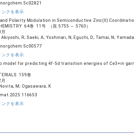
.inorgchem.5c02821
リンクを表示
y and Polarity Modulation in Semiconductive Zinc(II) Coordina
CHEMISTRY 64巻 11号 （頁 5755 ～ 5763）
3月
 Akiyoshi, R; Saeki, A; Yoshinari, N; Eguchi, D; Tamai, N; Yama
.inorgchem.5c00577
リンクを表示
 model for predicting 4f-5d transition energies of Ce3+in garn
TERIALS 159巻
2月
 Novita, M; Ogasawara, K
tmat.2025.116653
リンクを表示