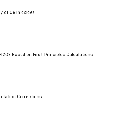
y of Ce in oxides
Al2O3 Based on First-Principles Calculations
relation Corrections