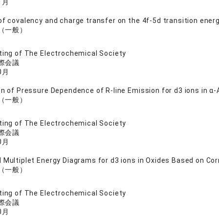
1月
of covalency and charge transfer on the 4f-5d transition energ
（一般）
ing of The Electrochemical Society
際会議
0月
on of Pressure Dependence of R-line Emission for d3 ions in α-
（一般）
ing of The Electrochemical Society
際会議
0月
 Multiplet Energy Diagrams for d3 ions in Oxides Based on Cor
（一般）
ting of The Electrochemical Society
際会議
0月