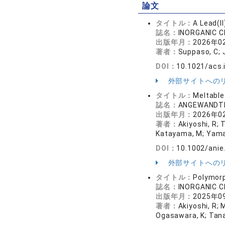
論文
タイトル：
A Lead(I
誌名：
INORGANIC 
出版年月：
2026年0
著者：
Suppaso, C; J
DOI：
10.1021/acs
外部サイトへの
タイトル：
Meltable
誌名：
ANGEWANDTE
出版年月：
2026年0
著者：
Akiyoshi, R; 
Katayama, M; Yamad
DOI：
10.1002/ani
外部サイトへの
タイトル：
Polymorp
誌名：
INORGANIC 
出版年月：
2025年0
著者：
Akiyoshi, R; 
Ogasawara, K; Tana