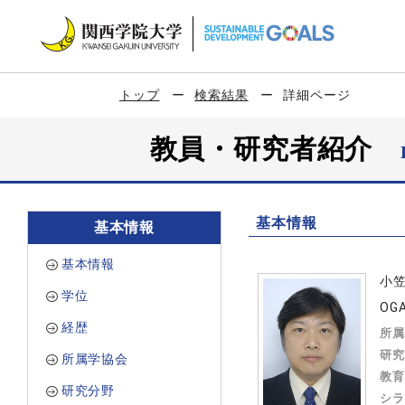
トップ
検索結果
詳細ページ
教員・研究者紹介
基本情報
基本情報
基本情報
小
学位
OGA
経歴
所属
研究
所属学協会
教育
研究分野
シラ