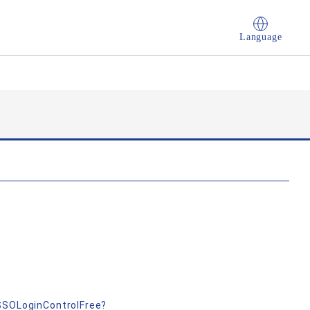
Language
nSSOLoginControlFree?