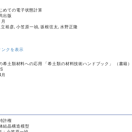
じめての電子状態計算
共出版
1月
足立裕彦, 小笠原一禎, 坂根弦太, 水野正隆
リンクを表示
法の希土類材料への応用 「希土類の材料技術ハンドブック」 （書籍） 第
TS
4月
特許権
体結晶構造模型
者：
小笠原一禎