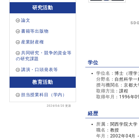
研究活動
論文
SD
書籍等出版物
産業財産権
共同研究・競争的資金等
の研究課題
学位
講演・口頭発表等
学位名：
博士（理学
分野名：
自然科学一
教育活動
授与機関名：
京都大
取得方法：
課程
担当授業科目（学内）
取得年月：
1996年0
2026/04/20 更新
経歴
所属：
関西学院大学
職名：
教授
年月：
2002年04月