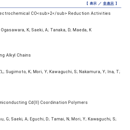
【 表示 ／
非表示
】
Electrochemical CO<sub>2</sub> Reduction Activities
F; Ogasawara, K; Saeki, A; Tanaka, D; Maeda, K
ng Alkyl Chains
L; Sugimoto, K; Mori, Y; Kawaguchi, S; Nakamura, Y; Ina, T;
iconducting Cd(II) Coordination Polymers
, G; Saeki, A; Eguchi, D; Tamai, N; Mori, Y; Kawaguchi, S;