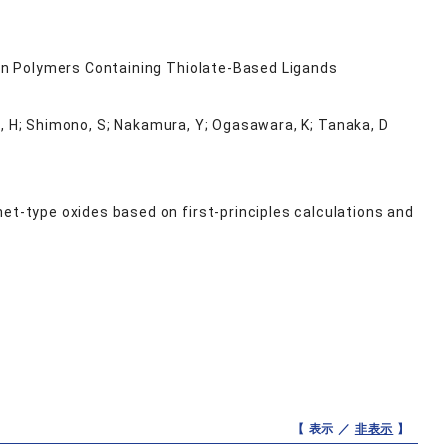
tion Polymers Containing Thiolate-Based Ligands
da, H; Shimono, S; Nakamura, Y; Ogasawara, K; Tanaka, D
et-type oxides based on first-principles calculations and
【 表示 ／
非表示
】