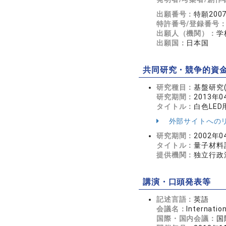
出願番号：
特願2007
特許番号/登録番号
出願人（機関）：
学
出願国：
日本国
共同研究・競争的資
研究種目：
基盤研究(
研究期間：
2013年0
タイトル：
白色LE
外部サイトへの
研究期間：
2002年0
タイトル：
量子材料
提供機関：
独立行政
講演・口頭発表等
記述言語：
英語
会議名：
Internatio
国際・国内会議：
国