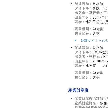
記述言語：
日本語
タイトル：
新版 は
出版者・発行元：
三
出版年月：
2017年1
著者：
小和田善之, 
著書種別：
学術書
担当区分：
共著
外部サイトへの
記述言語：
日本語
タイトル：
DV-Xα
出版者・発行元：
N
出版年月：
2008年0
著者：
小笠原 一禎
著書種別：
学術書
担当区分：
共著
産業財産権
産業財産権の種類：
産業財産権名：
多面
発明者/考案者/創作