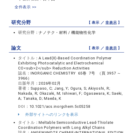
全件表示 >>
研究分野
【 表示 ／
非表示
】
研究分野：
ナノテク・材料 / 機能物性化学
論文
【 表示 ／
非表示
】
タイトル：
A Lead(II)-Based Coordination Polymer
Exhibiting Photocatalytic and Electrochemical
CO<sub>2</sub> Reduction Activities
誌名：
INORGANIC CHEMISTRY 65巻 7号 （頁 3957 ～
3966）
出版年月：
2026年02月
著者：
Suppaso, C; Jang, Y; Ogura, S; Akiyoshi, R;
Nakada, R; Okazaki, M; Ishiwari, F; Ogasawara, K; Saeki,
A; Tanaka, D; Maeda, K
DOI：
10.1021/acs.inorgchem.5c05258
外部サイトへのリンクを表示
タイトル：
Meltable Semiconductive Lead-Thiolate
Coordination Polymers with Long Alkyl Chains
誌名：
ANGEWANDTE CHEMIE-INTERNATIONAL EDITION