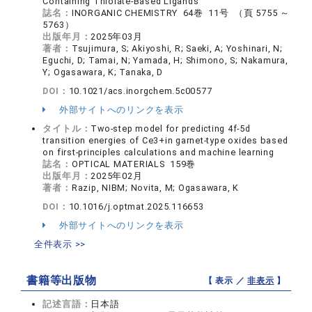
Containing Thiolate-Based Ligands
誌名：
INORGANIC CHEMISTRY 64巻 11号 （頁 5755 ～
5763）
出版年月：
2025年03月
著者：
Tsujimura, S; Akiyoshi, R; Saeki, A; Yoshinari, N;
Eguchi, D; Tamai, N; Yamada, H; Shimono, S; Nakamura,
Y; Ogasawara, K; Tanaka, D
DOI：
10.1021/acs.inorgchem.5c00577
外部サイトへのリンクを表示
タイトル：
Two-step model for predicting 4f-5d
transition energies of Ce3+in garnet-type oxides based
on first-principles calculations and machine learning
誌名：
OPTICAL MATERIALS 159巻
出版年月：
2025年02月
著者：
Razip, NIBM; Novita, M; Ogasawara, K
DOI：
10.1016/j.optmat.2025.116653
外部サイトへのリンクを表示
全件表示 >>
書籍等出版物
【 表示 ／
非表示
】
記述言語：
日本語