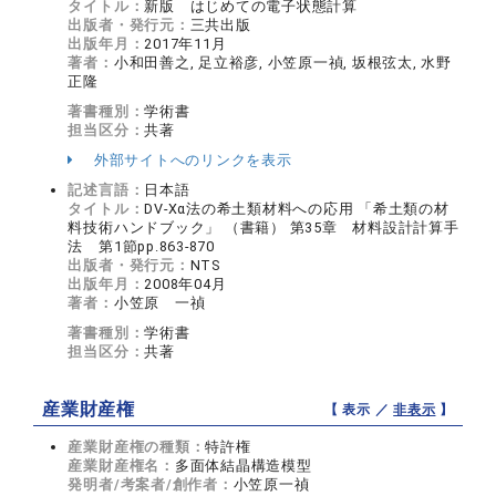
タイトル：
新版 はじめての電子状態計算
出版者・発行元：
三共出版
出版年月：
2017年11月
著者：
小和田善之, 足立裕彦, 小笠原一禎, 坂根弦太, 水野
正隆
著書種別：
学術書
担当区分：
共著
外部サイトへのリンクを表示
記述言語：
日本語
タイトル：
DV-Xα法の希土類材料への応用 「希土類の材
料技術ハンドブック」 （書籍） 第35章 材料設計計算手
法 第1節pp.863-870
出版者・発行元：
NTS
出版年月：
2008年04月
著者：
小笠原 一禎
著書種別：
学術書
担当区分：
共著
産業財産権
【 表示 ／
非表示
】
産業財産権の種類：
特許権
産業財産権名：
多面体結晶構造模型
発明者/考案者/創作者：
小笠原一禎