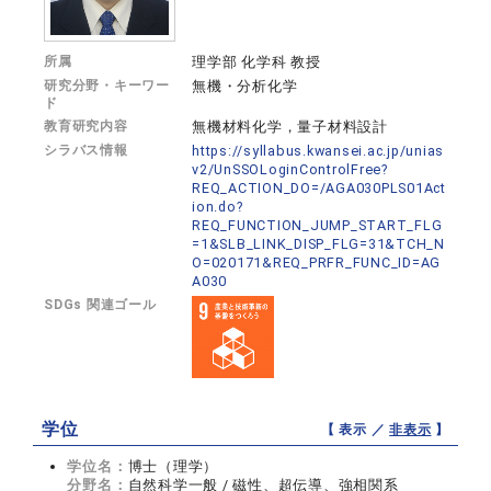
所属
理学部 化学科 教授
研究分野・キーワー
無機・分析化学
ド
教育研究内容
無機材料化学，量子材料設計
シラバス情報
https://syllabus.kwansei.ac.jp/unias
v2/UnSSOLoginControlFree?
REQ_ACTION_DO=/AGA030PLS01Act
ion.do?
REQ_FUNCTION_JUMP_START_FLG
=1&SLB_LINK_DISP_FLG=31&TCH_N
O=020171&REQ_PRFR_FUNC_ID=AG
A030
SDGs 関連ゴール
学位
【 表示 ／
非表示
】
学位名：
博士（理学）
分野名：
自然科学一般 / 磁性、超伝導、強相関系