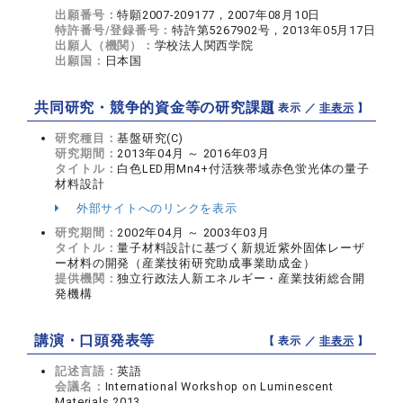
出願番号：
特願2007-209177，2007年08月10日
特許番号/登録番号：
特許第5267902号，2013年05月17日
出願人（機関）：
学校法人関西学院
出願国：
日本国
共同研究・競争的資金等の研究課題
【 表示 ／
非表示
】
研究種目：
基盤研究(C)
研究期間：
2013年04月 ～ 2016年03月
タイトル：
白色LED用Mn4+付活狭帯域赤色蛍光体の量子
材料設計
外部サイトへのリンクを表示
研究期間：
2002年04月 ～ 2003年03月
タイトル：
量子材料設計に基づく新規近紫外固体レーザ
ー材料の開発（産業技術研究助成事業助成金）
提供機関：
独立行政法人新エネルギー・産業技術総合開
発機構
講演・口頭発表等
【 表示 ／
非表示
】
記述言語：
英語
会議名：
International Workshop on Luminescent
Materials 2013