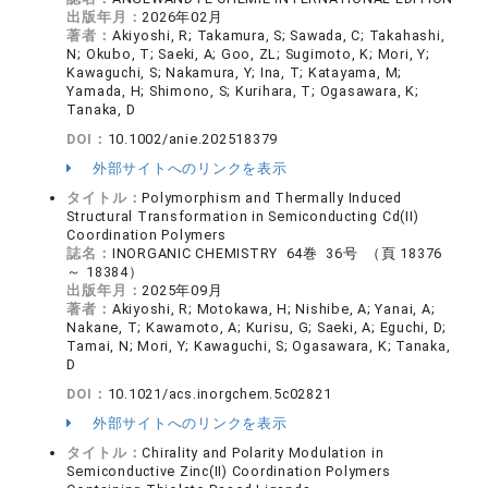
出版年月：
2026年02月
著者：
Akiyoshi, R; Takamura, S; Sawada, C; Takahashi,
N; Okubo, T; Saeki, A; Goo, ZL; Sugimoto, K; Mori, Y;
Kawaguchi, S; Nakamura, Y; Ina, T; Katayama, M;
Yamada, H; Shimono, S; Kurihara, T; Ogasawara, K;
Tanaka, D
DOI：
10.1002/anie.202518379
外部サイトへのリンクを表示
タイトル：
Polymorphism and Thermally Induced
Structural Transformation in Semiconducting Cd(II)
Coordination Polymers
誌名：
INORGANIC CHEMISTRY 64巻 36号 （頁 18376
～ 18384）
出版年月：
2025年09月
著者：
Akiyoshi, R; Motokawa, H; Nishibe, A; Yanai, A;
Nakane, T; Kawamoto, A; Kurisu, G; Saeki, A; Eguchi, D;
Tamai, N; Mori, Y; Kawaguchi, S; Ogasawara, K; Tanaka,
D
DOI：
10.1021/acs.inorgchem.5c02821
外部サイトへのリンクを表示
タイトル：
Chirality and Polarity Modulation in
Semiconductive Zinc(II) Coordination Polymers