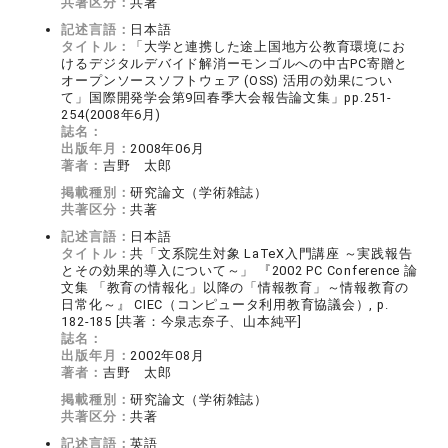
共著区分：
共著
記述言語：
日本語
タイトル：
「大学と連携した途上国地方公教育環境にお
けるデジタルデバイド解消ーモンゴルへの中古PC寄贈と
オープンソースソフトウェア (OSS) 活用の効果につい
て」国際開発学会第9回春季大会報告論文集」pp.251-
254(2008年6月)
誌名：
出版年月：
2008年06月
著者：
吉野 太郎
掲載種別：
研究論文（学術雑誌）
共著区分：
共著
記述言語：
日本語
タイトル：
共「文系院生対象 LaTeX入門講座 ～実践報告
とその効果的導入について～」 『2002 PC Conference 論
文集 「教育の情報化」以降の「情報教育」～情報教育の
日常化～』 CIEC（コンピュータ利用教育協議会）, p.
182-185 [共著：今泉志奈子、山本純平]
誌名：
出版年月：
2002年08月
著者：
吉野 太郎
掲載種別：
研究論文（学術雑誌）
共著区分：
共著
記述言語：
英語