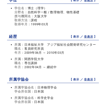
学位
【 表示 ／
非表示
】
学位名：
博士（理学）
分野名：
自然科学一般 / 数理物理、物性基礎
授与機関名：
大阪大学
取得方法：
課程
取得年月：
1999年03月
経歴
【 表示 ／
非表示
】
所属：
日本福祉大学 アジア福祉社会開発研究センター
職名：
客員研究所員
年月：
2009年06月 ～ 2010年03月
所属：
関西学院大学
職名：
専任講師
年月：
2002年04月 ～ 継続中
所属学協会
【 表示 ／
非表示
】
所属学協会名：
日本物理学会
学会所在国：
日本国
所属学協会名：
科学史学会
学会所在国：
日本国