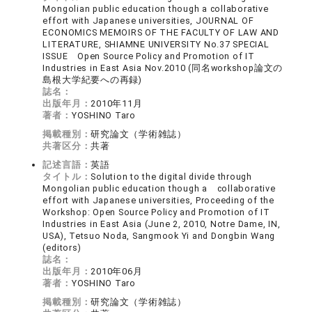
Mongolian public education though a collaborative
effort with Japanese universities, JOURNAL OF
ECONOMICS MEMOIRS OF THE FACULTY OF LAW AND
LITERATURE, SHIAMNE UNIVERSITY No.37 SPECIAL
ISSUE Open Source Policy and Promotion of IT
Industries in East Asia Nov.2010 (同名workshop論文の
島根大学紀要への再録)
誌名：
出版年月：
2010年11月
著者：
YOSHINO Taro
掲載種別：
研究論文（学術雑誌）
共著区分：
共著
記述言語：
英語
タイトル：
Solution to the digital divide through
Mongolian public education though a collaborative
effort with Japanese universities, Proceeding of the
Workshop: Open Source Policy and Promotion of IT
Industries in East Asia (June 2, 2010, Notre Dame, IN,
USA), Tetsuo Noda, Sangmook Yi and Dongbin Wang
(editors)
誌名：
出版年月：
2010年06月
著者：
YOSHINO Taro
掲載種別：
研究論文（学術雑誌）