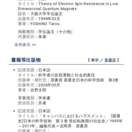
タイトル：
Theory of Electron Spin Resonance in Low
Dimensional Quantum Magnets
誌名：
大阪大学学位論文
出版年月：
1999年03月
著者：
YOSHINO Tarou
掲載種別：
学位論文（その他）
共著区分：
単著
全件表示 >>
書籍等出版物
【 表示 ／
非表示
】
記述言語：
日本語
タイトル：
科学者の反戦運動と社会的責任
出版者・発行元：
原書房 新通史日本の科学技術 第3巻
出版年月：
2026年05月
著者：
吉野太郎
著書種別：
学術書
担当区分：
共著
記述言語：
日本語
タイトル：
「キャンパスにおけるハラスメント」 [新通
史]日本の科学技術 第３巻 世紀転換期の社会史／1995年
～2011年、編集代表＝吉岡斉 原書房
出版者・発行元：