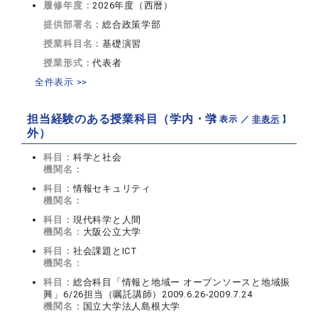
履修年度：
2026年度（西暦）
提供部署名：
総合政策学部
授業科目名：
基礎演習
授業形式：
代表者
全件表示 >>
担当経験のある授業科目（学内・学
【 表示 ／
非表示
】
外）
科目：
科学と社会
機関名：
科目：
情報セキュリティ
機関名：
科目：
現代科学と人間
機関名：
大阪公立大学
科目：
社会課題とICT
機関名：
科目：
総合科目「情報と地域ー オープンソースと地域振
興」6/26担当（嘱託講師）2009.6.26-2009.7.24
機関名：
国立大学法人島根大学