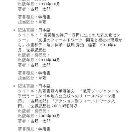
出版年月：
2011年10月
著者：
吉野 太郎
著書種別：
学術書
担当区分：
単著
記述言語：
日本語
タイトル：
「 震災後の神戸・長田に生まれた多文化セン
ター」 『支援のフィールドワーク―開発と福祉の現場か
ら』小國和子・亀井伸孝・飯嶋 秀治 編著 2011年4
月、世界思想社
出版者・発行元：
出版年月：
2011年04月
著者：
吉野 太郎
著書種別：
学術書
担当区分：
単著
記述言語：
日本語
タイトル：
共著書籍内単著論文 「教育プロジェクトを
手伝うーモンゴル地方公立校へのリユースパソコン運
用」（吉野太郎）『アクション別フィールドワーク入
門』（世界思想社 2008.3刊)所収
出版者・発行元：
出版年月：
2008年03月
著者：
吉野 太郎
著書種別：
学術書