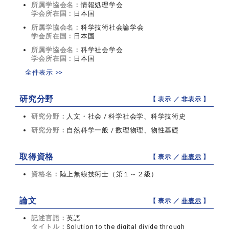
所属学協会名：
情報処理学会
学会所在国：
日本国
所属学協会名：
科学技術社会論学会
学会所在国：
日本国
所属学協会名：
科学社会学会
学会所在国：
日本国
全件表示 >>
研究分野
【 表示 ／
非表示
】
研究分野：
人文・社会 / 科学社会学、科学技術史
研究分野：
自然科学一般 / 数理物理、物性基礎
取得資格
【 表示 ／
非表示
】
資格名：
陸上無線技術士（第１～２級）
論文
【 表示 ／
非表示
】
記述言語：
英語
タイトル：
Solution to the digital divide through