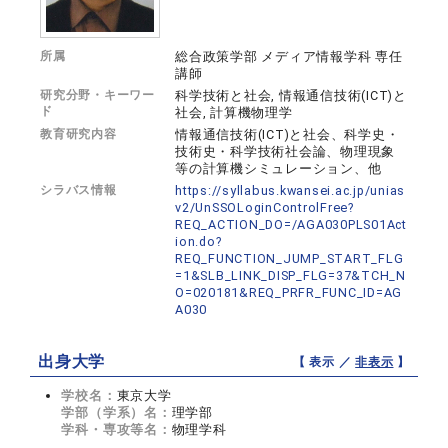
所属
総合政策学部 メディア情報学科 専任
講師
研究分野・キーワー
科学技術と社会, 情報通信技術(ICT)と
ド
社会, 計算機物理学
教育研究内容
情報通信技術(ICT)と社会、科学史・
技術史・科学技術社会論、物理現象
等の計算機シミュレーション、他
シラバス情報
https://syllabus.kwansei.ac.jp/unias
v2/UnSSOLoginControlFree?
REQ_ACTION_DO=/AGA030PLS01Act
ion.do?
REQ_FUNCTION_JUMP_START_FLG
=1&SLB_LINK_DISP_FLG=37&TCH_N
O=020181&REQ_PRFR_FUNC_ID=AG
A030
出身大学
【 表示 ／
非表示
】
学校名：
東京大学
学部（学系）名：
理学部
学科・専攻等名：
物理学科