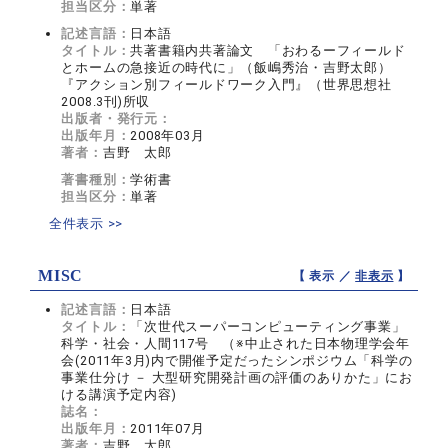
担当区分：
単著
記述言語：
日本語
タイトル：
共著書籍内共著論文 「おわるーフィールド
とホームの急接近の時代に」（飯嶋秀治・吉野太郎）
『アクション別フィールドワーク入門』（世界思想社
2008.3刊)所収
出版者・発行元：
出版年月：
2008年03月
著者：
吉野 太郎
著書種別：
学術書
担当区分：
単著
全件表示 >>
MISC
【 表示 ／
非表示
】
記述言語：
日本語
タイトル：
「次世代スーパーコンピューティング事業」
科学・社会・人間117号 （※中止された日本物理学会年
会(2011年3月)内で開催予定だったシンポジウム「科学の
事業仕分け － 大型研究開発計画の評価のありかた」にお
ける講演予定内容)
誌名：
出版年月：
2011年07月
著者：
吉野 太郎