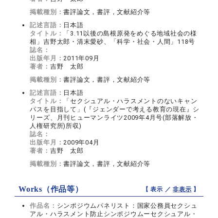
掲載種別：
書評論文，書評，文献紹介等
記述言語：
日本語
タイトル：
「3.11以後の島根原発をめぐる地域社会の様
相」吉野太郎・清末愛砂、「科学・社会・人間」118号
誌名：
出版年月：
2011年09月
著者：
吉野 太郎
掲載種別：
書評論文，書評，文献紹介等
記述言語：
日本語
タイトル：
「セクシュアル・ハラスメントのないキャン
パスを目指して」(『ジェンダーで考える教育の現在』シ
リーズ、月刊ヒューマンライツ2009年4月号(部落解放・
人権研究所)所収)
誌名：
出版年月：
2009年04月
著者：
吉野 太郎
掲載種別：
書評論文，書評，文献紹介等
Works（作品等）
【 表示 ／
非表示
】
作品名：
シンポジウムパネリスト：国家公務員セクシュ
アル・ハラスメント防止シンポジウムーセクシュアル・