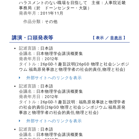
ハラスメントのない職場を目指して 主催：人事院近畿
事務局（於 ドーンセンター・大阪）
発表年月：
2011年11月
作品分類：
その他
講演・口頭発表等
【 表示 ／
非表示
】
記述言語：
日本語
会議名：
日本物理学会講演概要集
発表年月日：
2012年
タイトル：
26pGD-1 趣旨説明(26pGD 物理と社会シンポジ
ウム:福島原発事故と物理学者の社会的責任,物理と社会)
外部サイトへのリンクを表示
記述言語：
日本語
会議名：
日本物理学会講演概要集
発表年月日：
2012年
タイトル：
26pGD-1 趣旨説明 : 福島原発事故と物理学者
の社会的責任(26pGD 物理と社会シンポジウム:福島原発
事故と物理学者の社会的責任,物理と社会)
外部サイトへのリンクを表示
記述言語：
日本語
会議名：
日本物理学会講演概要集