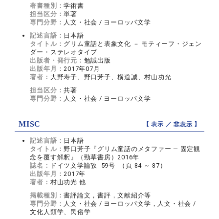
著書種別：
学術書
担当区分：
単著
専門分野：
人文・社会 / ヨーロッパ文学
記述言語：
日本語
タイトル：
グリム童話と表象文化 － モティーフ・ジェン
ダー・ステレオタイプ
出版者・発行元：
勉誠出版
出版年月：
2017年07月
著者：
大野寿子、野口芳子、横道誠、村山功光
担当区分：
共著
専門分野：
人文・社会 / ヨーロッパ文学
MISC
【 表示 ／
非表示
】
記述言語：
日本語
タイトル：
野口芳子『グリム童話のメタファー ― 固定観
念を覆す解釈』（勁草書房）2016年
誌名：
ドイツ文学論攷 59号 （頁 84 ～ 87）
出版年月：
2017年
著者：
村山功光 他
掲載種別：
書評論文，書評，文献紹介等
専門分野：
人文・社会 / ヨーロッパ文学，人文・社会 /
文化人類学、民俗学