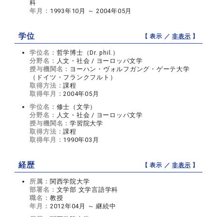
科
年月：
1993年10月 ～ 2004年05月
学位
【 表示 ／
非表示
】
学位名：
哲学博士（Dr. phil.）
分野名：
人文・社会 / ヨーロッパ文学
授与機関名：
ヨーハン・ヴォルフガング・ゲーテ大学
（ドイツ・フランクフルト）
取得方法：
課程
取得年月：
2004年05月
学位名：
修士（文学）
分野名：
人文・社会 / ヨーロッパ文学
授与機関名：
学習院大学
取得方法：
課程
取得年月：
1990年03月
経歴
【 表示 ／
非表示
】
所属：
関西学院大学
部署名：
文学部 文学言語学科
職名：
教授
年月：
2012年04月 ～ 継続中