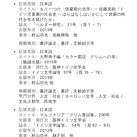
記述言語：
日本語
タイトル：
もう一つの〈啓蒙期の文学〉― 佐藤茂樹『ド
イツ児童書の社会史 ― ほらばなしはいかにして啓蒙の時
代を生き延びたか』
誌名：
『ヘルダー研究』 21号 （頁 1 ～ 7）
出版年月：
2015年
著者：
村山功光、高橋輝暁 他
掲載種別：
書評論文，書評，文献紹介等
記述言語：
日本語
タイトル：
大野寿子編『カラー図説 グリムへの扉』
（勉誠出版）2015年
出版者・発行元：
阪神ドイツ文学会
誌名：
ドイツ文学論攷 57号 （頁 76 ～ 78）
出版年月：
2015年
著者：
村山功光 他
掲載種別：
書評論文，書評，文献紹介等
専門分野：
人文・社会 / ヨーロッパ文学，人文・社会 /
文化人類学、民俗学
記述言語：
日本語
タイトル：
マルジナリア『グリム童話集』200年
出版者・発行元：
阪神ドイツ文学会
誌名：
『ドイツ文学論攷』 54号 （頁 82 ～ 85）
出版年月：
2012年
著者：
村山功光、林正則 他