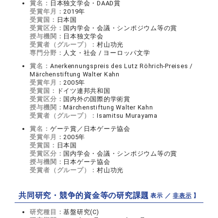
賞名：
日本独文学会・DAAD賞
受賞年月：
2019年
受賞国：
日本国
受賞区分：
国内学会・会議・シンポジウム等の賞
授与機関：
日本独文学会
受賞者（グループ）：
村山功光
専門分野：
人文・社会 / ヨーロッパ文学
賞名：
Anerkennungspreis des Lutz Röhrich-Preises /
Märchenstiftung Walter Kahn
受賞年月：
2005年
受賞国：
ドイツ連邦共和国
受賞区分：
国内外の国際的学術賞
授与機関：
Märchenstiftung Walter Kahn
受賞者（グループ）：
Isamitsu Murayama
賞名：
ゲーテ賞／日本ゲーテ協会
受賞年月：
2005年
受賞国：
日本国
受賞区分：
国内学会・会議・シンポジウム等の賞
授与機関：
日本ゲーテ協会
受賞者（グループ）：
村山功光
共同研究・競争的資金等の研究課題
【 表示 ／
非表示
】
研究種目：
基盤研究(C)