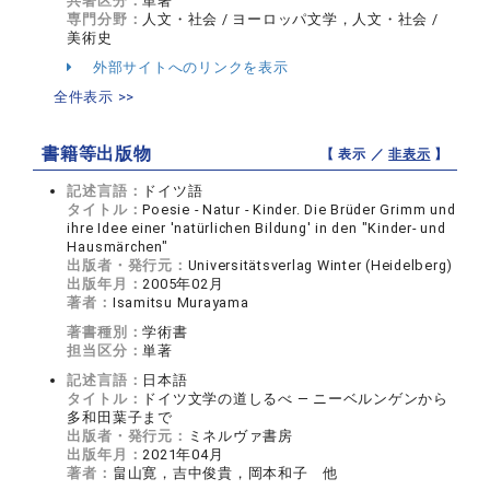
共著区分：
単著
専門分野：
人文・社会 / ヨーロッパ文学，人文・社会 /
美術史
外部サイトへのリンクを表示
全件表示 >>
書籍等出版物
【 表示 ／
非表示
】
記述言語：
ドイツ語
タイトル：
Poesie - Natur - Kinder. Die Brüder Grimm und
ihre Idee einer 'natürlichen Bildung' in den "Kinder- und
Hausmärchen"
出版者・発行元：
Universitätsverlag Winter (Heidelberg)
出版年月：
2005年02月
著者：
Isamitsu Murayama
著書種別：
学術書
担当区分：
単著
記述言語：
日本語
タイトル：
ドイツ文学の道しるべ ― ニーベルンゲンから
多和田葉子まで
出版者・発行元：
ミネルヴァ書房
出版年月：
2021年04月
著者：
畠山寛，吉中俊貴，岡本和子 他