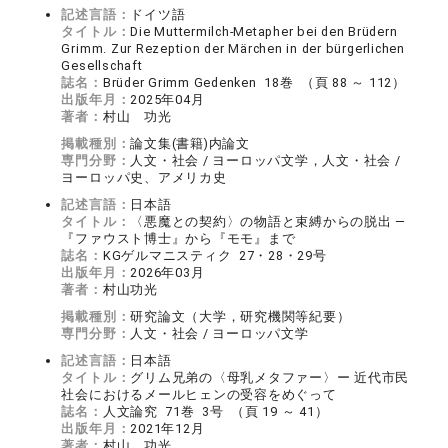
記述言語：
ドイツ語
タイトル：
Die Muttermilch-Metapher bei den Brüdern
Grimm. Zur Rezeption der Märchen in der bürgerlichen
Gesellschaft
誌名：
Brüder Grimm Gedenken 18巻 （頁 88 ～ 112）
出版年月：
2025年04月
著者：
村山 功光
掲載種別：
論文集(書籍)内論文
専門分野：
人文・社会 / ヨーロッパ文学，人文・社会 /
ヨーロッパ史、アメリカ史
記述言語：
日本語
タイトル：
〈悪魔との契約〉の物語と束縛からの脱出 ―
『ファウスト博士』から『モモ』まで
誌名：
KGゲルマニスティク 27・28・29号
出版年月：
2026年03月
著者：
村山功光
掲載種別：
研究論文（大学，研究機関等紀要）
専門分野：
人文・社会 / ヨーロッパ文学
記述言語：
日本語
タイトル：
グリム兄弟の〈母乳メタファー〉ー 近代市民
社会におけるメールヒェンの受容をめぐって
誌名：
人文論究 71巻 3号 （頁 19 ～ 41）
出版年月：
2021年12月
著者：
村山 功光