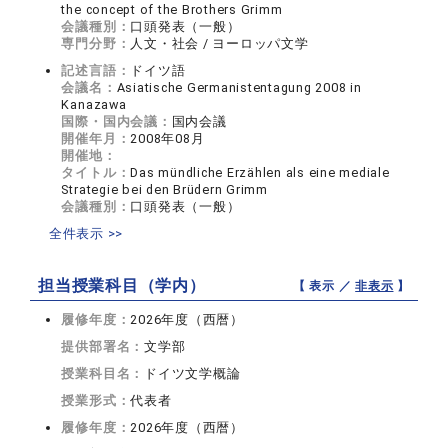
the concept of the Brothers Grimm
会議種別：
口頭発表（一般）
専門分野：
人文・社会 / ヨーロッパ文学
記述言語：
ドイツ語
会議名：
Asiatische Germanistentagung 2008 in
Kanazawa
国際・国内会議：
国内会議
開催年月：
2008年08月
開催地：
タイトル：
Das mündliche Erzählen als eine mediale
Strategie bei den Brüdern Grimm
会議種別：
口頭発表（一般）
全件表示 >>
担当授業科目（学内）
【 表示 ／
非表示
】
履修年度：
2026年度（西暦）
提供部署名：
文学部
授業科目名：
ドイツ文学概論
授業形式：
代表者
履修年度：
2026年度（西暦）