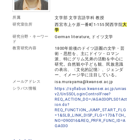
所属
文学部 文学言語学科 教授
研究室住所
西宮市上ケ原一番町1-155 関西学院
大
学
研究分野・キーワー
German literature, ドイツ文学
ド
教育研究内容
1800年前後のドイツ語圏の文学・芸
術・思想を、主にドイツ・ロマン
派、特にグリム兄弟の活動を中心に
研究。自然観や子ども観、民族意識
の表出、〈文化的記憶〉、ジェンダ
ー、イメージ学に注目している。
メールアドレス
isa.murayama@kwansei.ac.jp
シラバス情報
https://syllabus.kwansei.ac.jp/unias
v2/UnSSOLoginControlFree?
REQ_ACTION_DO=/AGA030PLS01Act
ion.do?
REQ_FUNCTION_JUMP_START_FLG
=1&SLB_LINK_DISP_FLG=173&TCH_
NO=090016&REQ_PRFR_FUNC_ID=A
GA030