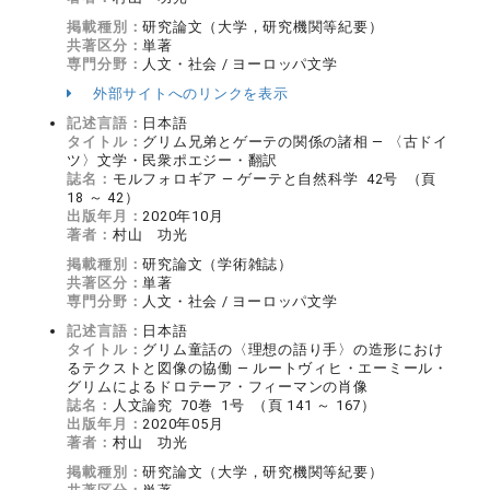
掲載種別：
研究論文（大学，研究機関等紀要）
共著区分：
単著
専門分野：
人文・社会 / ヨーロッパ文学
外部サイトへのリンクを表示
記述言語：
日本語
タイトル：
グリム兄弟とゲーテの関係の諸相 — 〈古ドイ
ツ〉文学・民衆ポエジー・翻訳
誌名：
モルフォロギア ― ゲーテと自然科学 42号 （頁
18 ～ 42）
出版年月：
2020年10月
著者：
村山 功光
掲載種別：
研究論文（学術雑誌）
共著区分：
単著
専門分野：
人文・社会 / ヨーロッパ文学
記述言語：
日本語
タイトル：
グリム童話の〈理想の語り手〉の造形におけ
るテクストと図像の協働 ― ルートヴィヒ・エーミール・
グリムによるドロテーア・フィーマンの肖像
誌名：
人文論究 70巻 1号 （頁 141 ～ 167）
出版年月：
2020年05月
著者：
村山 功光
掲載種別：
研究論文（大学，研究機関等紀要）