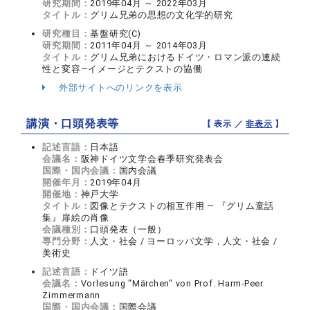
研究期間：
2019年04月 ～ 2022年03月
タイトル：
グリム兄弟の思想の文化学的研究
研究種目：
基盤研究(C)
研究期間：
2011年04月 ～ 2014年03月
タイトル：
グリム兄弟におけるドイツ・ロマン派の連続
性と変容―イメージとテクストの協働
外部サイトへのリンクを表示
講演・口頭発表等
【 表示 ／
非表示
】
記述言語：
日本語
会議名：
阪神ドイツ文学会春季研究発表会
国際・国内会議：
国内会議
開催年月：
2019年04月
開催地：
神戸大学
タイトル：
図像とテクストの相互作用 ― 『グリム童話
集』扉絵の肖像
会議種別：
口頭発表（一般）
専門分野：
人文・社会 / ヨーロッパ文学，人文・社会 /
美術史
記述言語：
ドイツ語
会議名：
Vorlesung "Märchen" von Prof. Harm-Peer
Zimmermann
国際・国内会議：
国際会議