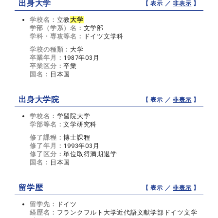
出身大学
【 表示 ／
非表示
】
学校名：
立教
大学
学部（学系）名：
文学部
学科・専攻等名：
ドイツ文学科
学校の種類：
大学
卒業年月：
1987年03月
卒業区分：
卒業
国名：
日本国
出身大学院
【 表示 ／
非表示
】
学校名：
学習院大学
学部等名：
文学研究科
修了課程：
博士課程
修了年月：
1993年03月
修了区分：
単位取得満期退学
国名：
日本国
留学歴
【 表示 ／
非表示
】
留学先：
ドイツ
経歴名：
フランクフルト大学近代語文献学部ドイツ文学