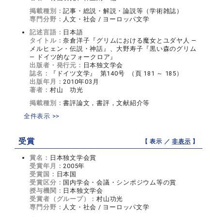
掲載種別：
記事・総説・解説・論説等（学術雑誌）
専門分野：
人文・社会 / ヨーロッパ文学
記述言語：
日本語
タイトル：
奈倉洋子『グリムにおける魔女とユダヤ人 ―
メルヒェン・伝説・神話』、大野寿子『黒い森のグリム
― ドイツ的なフォークロア』
出版者・発行元：
日本独文学会
誌名：
『ドイツ文学』 第140号 （頁 181 ～ 185）
出版年月：
2010年03月
著者：
村山 功光
掲載種別：
書評論文，書評，文献紹介等
全件表示 >>
受賞
【 表示 ／
非表示
】
賞名：
日本独文学会賞
受賞年月：
2005年
受賞国：
日本国
受賞区分：
国内学会・会議・シンポジウム等の賞
授与機関：
日本独文学会
受賞者（グループ）：
村山功光
専門分野：
人文・社会 / ヨーロッパ文学