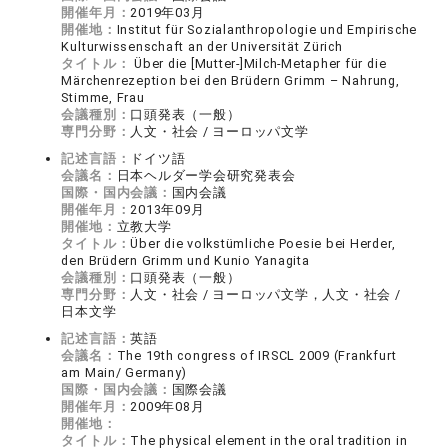
開催年月：
2019年03月
開催地：
Institut für Sozialanthropologie und Empirische
Kulturwissenschaft an der Universität Zürich
タイトル：
Über die [Mutter-]Milch-Metapher für die
Märchenrezeption bei den Brüdern Grimm – Nahrung,
Stimme, Frau
会議種別：
口頭発表（一般）
専門分野：
人文・社会 / ヨーロッパ文学
記述言語：
ドイツ語
会議名：
日本ヘルダー学会研究発表会
国際・国内会議：
国内会議
開催年月：
2013年09月
開催地：
立教大学
タイトル：
Über die volkstümliche Poesie bei Herder,
den Brüdern Grimm und Kunio Yanagita
会議種別：
口頭発表（一般）
専門分野：
人文・社会 / ヨーロッパ文学，人文・社会 /
日本文学
記述言語：
英語
会議名：
The 19th congress of IRSCL 2009 (Frankfurt
am Main/ Germany)
国際・国内会議：
国際会議
開催年月：
2009年08月
開催地：
タイトル：
The physical element in the oral tradition in