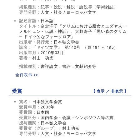
掲載種別：
記事・総説・解説・論説等（学術雑誌）
専門分野：
人文・社会 / ヨーロッパ文学
記述言語：
日本語
タイトル：
奈倉洋子『グリムにおける魔女とユダヤ人 ―
メルヒェン・伝説・神話』、大野寿子『黒い森のグリム
― ドイツ的なフォークロア』
出版者・発行元：
日本独文学会
誌名：
『ドイツ文学』 第140号 （頁 181 ～ 185）
出版年月：
2010年03月
著者：
村山 功光
掲載種別：
書評論文，書評，文献紹介等
全件表示 >>
受賞
【 表示 ／
非表示
】
賞名：
日本独文学会賞
受賞年月：
2005年
受賞国：
日本国
受賞区分：
国内学会・会議・シンポジウム等の賞
授与機関：
日本独文学会
受賞者（グループ）：
村山功光
専門分野：
人文・社会 / ヨーロッパ文学