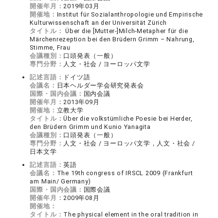
開催年月：
2019年03月
開催地：
Institut für Sozialanthropologie und Empirische
Kulturwissenschaft an der Universität Zürich
タイトル：
Über die [Mutter-]Milch-Metapher für die
Märchenrezeption bei den Brüdern Grimm – Nahrung,
Stimme, Frau
会議種別：
口頭発表（一般）
専門分野：
人文・社会 / ヨーロッパ文学
記述言語：
ドイツ語
会議名：
日本ヘルダー学会研究発表会
国際・国内会議：
国内会議
開催年月：
2013年09月
開催地：
立教大学
タイトル：
Über die volkstümliche Poesie bei Herder,
den Brüdern Grimm und Kunio Yanagita
会議種別：
口頭発表（一般）
専門分野：
人文・社会 / ヨーロッパ文学，人文・社会 /
日本文学
記述言語：
英語
会議名：
The 19th congress of IRSCL 2009 (Frankfurt
am Main/ Germany)
国際・国内会議：
国際会議
開催年月：
2009年08月
開催地：
タイトル：
The physical element in the oral tradition in