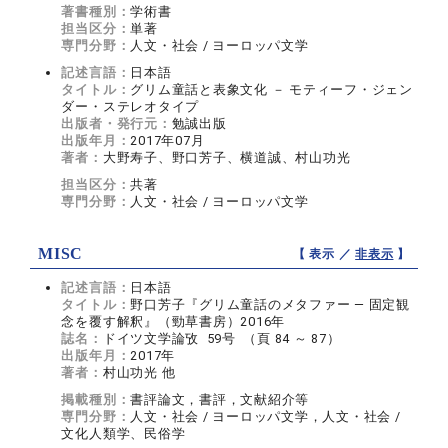
著書種別：
学術書
担当区分：
単著
専門分野：
人文・社会 / ヨーロッパ文学
記述言語：
日本語
タイトル：
グリム童話と表象文化 － モティーフ・ジェン
ダー・ステレオタイプ
出版者・発行元：
勉誠出版
出版年月：
2017年07月
著者：
大野寿子、野口芳子、横道誠、村山功光
担当区分：
共著
専門分野：
人文・社会 / ヨーロッパ文学
MISC
【 表示 ／
非表示
】
記述言語：
日本語
タイトル：
野口芳子『グリム童話のメタファー ― 固定観
念を覆す解釈』（勁草書房）2016年
誌名：
ドイツ文学論攷 59号 （頁 84 ～ 87）
出版年月：
2017年
著者：
村山功光 他
掲載種別：
書評論文，書評，文献紹介等
専門分野：
人文・社会 / ヨーロッパ文学，人文・社会 /
文化人類学、民俗学