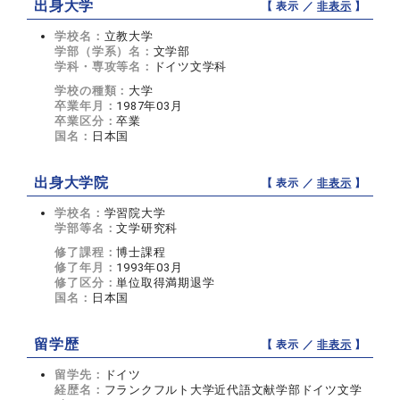
出身大学
【 表示 ／
非表示
】
学校名：
立教大学
学部（学系）名：
文学部
学科・専攻等名：
ドイツ文学科
学校の種類：
大学
卒業年月：
1987年03月
卒業区分：
卒業
国名：
日本国
出身大学院
【 表示 ／
非表示
】
学校名：
学習院大学
学部等名：
文学研究科
修了課程：
博士課程
修了年月：
1993年03月
修了区分：
単位取得満期退学
国名：
日本国
留学歴
【 表示 ／
非表示
】
留学先：
ドイツ
経歴名：
フランクフルト大学近代語文献学部ドイツ文学