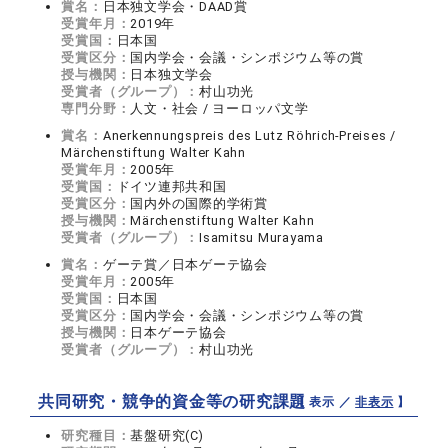
賞名：
日本独文学会・DAAD賞
受賞年月：
2019年
受賞国：
日本国
受賞区分：
国内学会・会議・シンポジウム等の賞
授与機関：
日本独文学会
受賞者（グループ）：
村山功光
専門分野：
人文・社会 / ヨーロッパ文学
賞名：
Anerkennungspreis des Lutz Röhrich-Preises /
Märchenstiftung Walter Kahn
受賞年月：
2005年
受賞国：
ドイツ連邦共和国
受賞区分：
国内外の国際的学術賞
授与機関：
Märchenstiftung Walter Kahn
受賞者（グループ）：
Isamitsu Murayama
賞名：
ゲーテ賞／日本ゲーテ協会
受賞年月：
2005年
受賞国：
日本国
受賞区分：
国内学会・会議・シンポジウム等の賞
授与機関：
日本ゲーテ協会
受賞者（グループ）：
村山功光
共同研究・競争的資金等の研究課題
【 表示 ／
非表示
】
研究種目：
基盤研究(C)