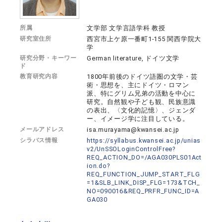
所属
文学部 文学言語学科 教授
研究室住所
西宮市上ケ原一番町1-155 関西学院大
学
研究分野・キーワー
German literature, ドイツ文学
ド
教育研究内容
1800年前後のドイツ語圏の文学・芸
術・思想を、主にドイツ・ロマン
派、特にグリム兄弟の活動を中心に
研究。自然観や子ども観、民族意識
の表出、〈文化的記憶〉、ジェンダ
ー、イメージ学に注目している。
メールアドレス
isa.murayama@kwansei.ac.jp
シラバス情報
https://syllabus.kwansei.ac.jp/unias
v2/UnSSOLoginControlFree?
REQ_ACTION_DO=/AGA030PLS01Act
ion.do?
REQ_FUNCTION_JUMP_START_FLG
=1&SLB_LINK_DISP_FLG=173&TCH_
NO=090016&REQ_PRFR_FUNC_ID=A
GA030