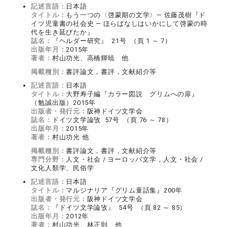
記述言語：
日本語
タイトル：
もう一つの〈啓蒙期の文学〉― 佐藤茂樹『ド
イツ児童書の社会史 ― ほらばなしはいかにして啓蒙の時
代を生き延びたか』
誌名：
『ヘルダー研究』 21号 （頁 1 ～ 7）
出版年月：
2015年
著者：
村山功光、高橋輝暁 他
掲載種別：
書評論文，書評，文献紹介等
記述言語：
日本語
タイトル：
大野寿子編『カラー図説 グリムへの扉』
（勉誠出版）2015年
出版者・発行元：
阪神ドイツ文学会
誌名：
ドイツ文学論攷 57号 （頁 76 ～ 78）
出版年月：
2015年
著者：
村山功光 他
掲載種別：
書評論文，書評，文献紹介等
専門分野：
人文・社会 / ヨーロッパ文学，人文・社会 /
文化人類学、民俗学
記述言語：
日本語
タイトル：
マルジナリア『グリム童話集』200年
出版者・発行元：
阪神ドイツ文学会
誌名：
『ドイツ文学論攷』 54号 （頁 82 ～ 85）
出版年月：
2012年
著者：
村山功光、林正則 他