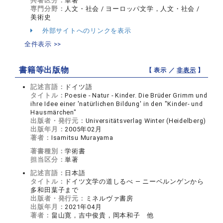
共著区分：
単著
専門分野：
人文・社会 / ヨーロッパ文学，人文・社会 /
美術史
外部サイトへのリンクを表示
全件表示 >>
書籍等出版物
【 表示 ／
非表示
】
記述言語：
ドイツ語
タイトル：
Poesie - Natur - Kinder. Die Brüder Grimm und
ihre Idee einer 'natürlichen Bildung' in den "Kinder- und
Hausmärchen"
出版者・発行元：
Universitätsverlag Winter (Heidelberg)
出版年月：
2005年02月
著者：
Isamitsu Murayama
著書種別：
学術書
担当区分：
単著
記述言語：
日本語
タイトル：
ドイツ文学の道しるべ ― ニーベルンゲンから
多和田葉子まで
出版者・発行元：
ミネルヴァ書房
出版年月：
2021年04月
著者：
畠山寛，吉中俊貴，岡本和子 他