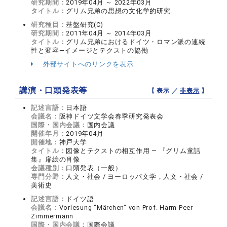
研究期間：
2019年04月 ～ 2022年03月
タイトル：
グリム兄弟の思想の文化学的研究
研究種目：
基盤研究(C)
研究期間：
2011年04月 ～ 2014年03月
タイトル：
グリム兄弟におけるドイツ・ロマン派の連続
性と変容―イメージとテクストの協働
外部サイトへのリンクを表示
講演・口頭発表等
【 表示 ／
非表示
】
記述言語：
日本語
会議名：
阪神ドイツ文学会春季研究発表会
国際・国内会議：
国内会議
開催年月：
2019年04月
開催地：
神戸大学
タイトル：
図像とテクストの相互作用 ― 『グリム童話
集』扉絵の肖像
会議種別：
口頭発表（一般）
専門分野：
人文・社会 / ヨーロッパ文学，人文・社会 /
美術史
記述言語：
ドイツ語
会議名：
Vorlesung "Märchen" von Prof. Harm-Peer
Zimmermann
国際・国内会議：
国際会議