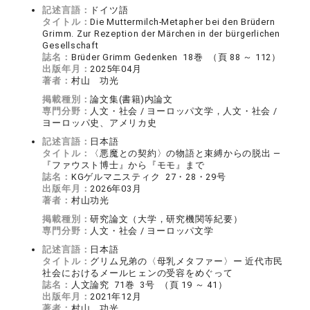
記述言語：
ドイツ語
タイトル：
Die Muttermilch-Metapher bei den Brüdern
Grimm. Zur Rezeption der Märchen in der bürgerlichen
Gesellschaft
誌名：
Brüder Grimm Gedenken 18巻 （頁 88 ～ 112）
出版年月：
2025年04月
著者：
村山 功光
掲載種別：
論文集(書籍)内論文
専門分野：
人文・社会 / ヨーロッパ文学，人文・社会 /
ヨーロッパ史、アメリカ史
記述言語：
日本語
タイトル：
〈悪魔との契約〉の物語と束縛からの脱出 ―
『ファウスト博士』から『モモ』まで
誌名：
KGゲルマニスティク 27・28・29号
出版年月：
2026年03月
著者：
村山功光
掲載種別：
研究論文（大学，研究機関等紀要）
専門分野：
人文・社会 / ヨーロッパ文学
記述言語：
日本語
タイトル：
グリム兄弟の〈母乳メタファー〉ー 近代市民
社会におけるメールヒェンの受容をめぐって
誌名：
人文論究 71巻 3号 （頁 19 ～ 41）
出版年月：
2021年12月
著者：
村山 功光