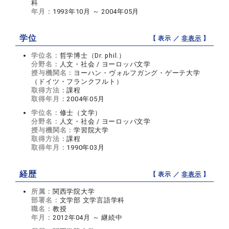
科
年月：
1993年10月 ～ 2004年05月
学位
【 表示 ／
非表示
】
学位名：
哲学博士（Dr. phil.）
分野名：
人文・社会 / ヨーロッパ文学
授与機関名：
ヨーハン・ヴォルフガング・ゲーテ大学
（ドイツ・フランクフルト）
取得方法：
課程
取得年月：
2004年05月
学位名：
修士（文学）
分野名：
人文・社会 / ヨーロッパ文学
授与機関名：
学習院大学
取得方法：
課程
取得年月：
1990年03月
経歴
【 表示 ／
非表示
】
所属：
関西学院大学
部署名：
文学部 文学言語学科
職名：
教授
年月：
2012年04月 ～ 継続中