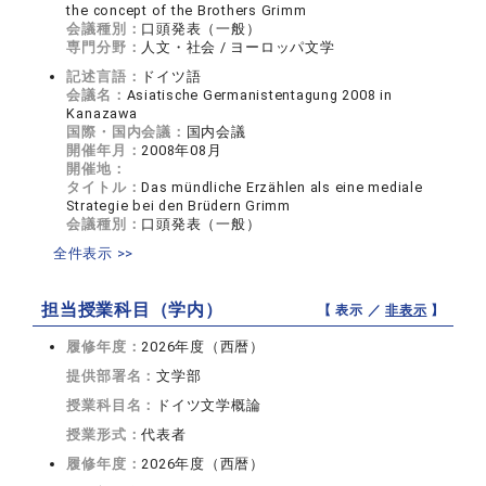
the concept of the Brothers Grimm
会議種別：
口頭発表（一般）
専門分野：
人文・社会 / ヨーロッパ文学
記述言語：
ドイツ語
会議名：
Asiatische Germanistentagung 2008 in
Kanazawa
国際・国内会議：
国内会議
開催年月：
2008年08月
開催地：
タイトル：
Das mündliche Erzählen als eine mediale
Strategie bei den Brüdern Grimm
会議種別：
口頭発表（一般）
全件表示 >>
担当授業科目（学内）
【 表示 ／
非表示
】
履修年度：
2026年度（西暦）
提供部署名：
文学部
授業科目名：
ドイツ文学概論
授業形式：
代表者
履修年度：
2026年度（西暦）