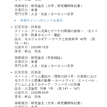
掲載種別：
研究論文（大学，研究機関等紀要）
共著区分：
単著
専門分野：
人文・社会 / ヨーロッパ文学
外部サイトへのリンクを表示
記述言語：
日本語
タイトル：
グリム兄弟とゲーテの関係の諸相 — 〈古ドイ
ツ〉文学・民衆ポエジー・翻訳
誌名：
モルフォロギア ― ゲーテと自然科学 42号 （頁
18 ～ 42）
出版年月：
2020年10月
著者：
村山 功光
掲載種別：
研究論文（学術雑誌）
共著区分：
単著
専門分野：
人文・社会 / ヨーロッパ文学
記述言語：
日本語
タイトル：
グリム童話の〈理想の語り手〉の造形におけ
るテクストと図像の協働 ― ルートヴィヒ・エーミール・
グリムによるドロテーア・フィーマンの肖像
誌名：
人文論究 70巻 1号 （頁 141 ～ 167）
出版年月：
2020年05月
著者：
村山 功光
掲載種別：
研究論文（大学，研究機関等紀要）